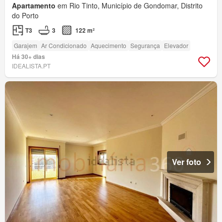
Apartamento
em Rio Tinto, Município de Gondomar, Distrito
do Porto
T3
3
122 m²
Garajem
Ar Condicionado
Aquecimento
Segurança
Elevador
Há 30+ dias
IDEALISTA.PT
Ver foto