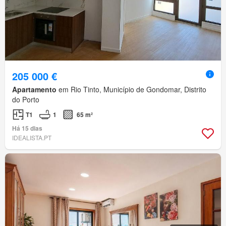
205 000 €
Apartamento
em Rio Tinto, Município de Gondomar, Distrito
do Porto
T1
1
65 m²
Há 15 dias
IDEALISTA.PT