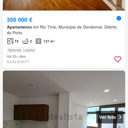
350 000 €
Apartamento
em Rio Tinto, Município de Gondomar, Distrito
do Porto
T3
2
127 m²
Varanda
Lareira
Há 30+ dias
IDEALISTA.PT
Ver foto