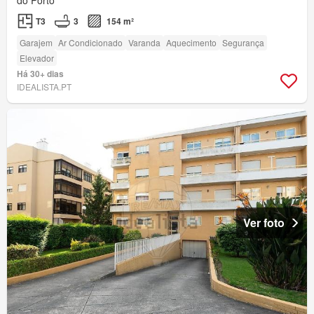
do Porto
T3
3
154 m²
Garajem
Ar Condicionado
Varanda
Aquecimento
Segurança
Elevador
Há 30+ dias
IDEALISTA.PT
Ver foto