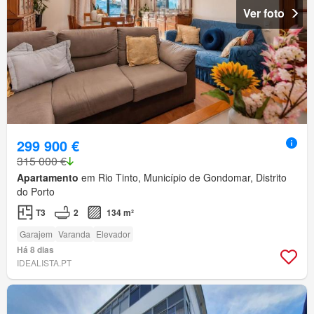
Ver foto
299 900 €
315 000 €
Apartamento
em Rio Tinto, Município de Gondomar, Distrito
do Porto
T3
2
134 m²
Garajem
Varanda
Elevador
Há 8 dias
IDEALISTA.PT