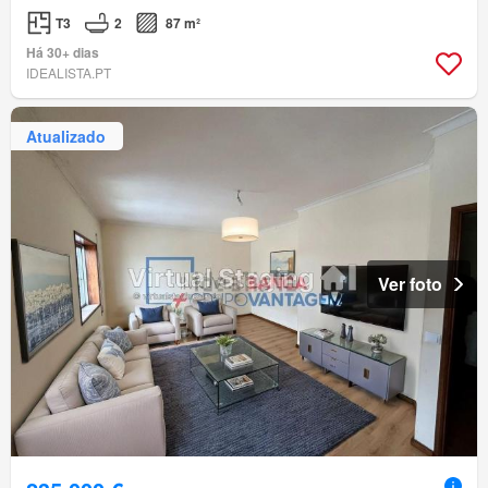
T3
2
87 m²
Há 30+ dias
IDEALISTA.PT
Atualizado
Ver foto