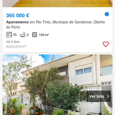
365 000 €
Apartamento
em Rio Tinto, Município de Gondomar, Distrito
do Porto
T3
2
120 m²
Há 2 dias
IDEALISTA.PT
Ver foto