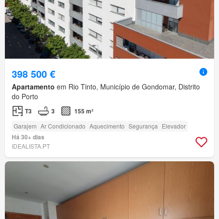
398 500 €
Apartamento
em Rio Tinto, Município de Gondomar, Distrito
do Porto
T3
3
155 m²
Garajem
Ar Condicionado
Aquecimento
Segurança
Elevador
Há 30+ dias
IDEALISTA.PT