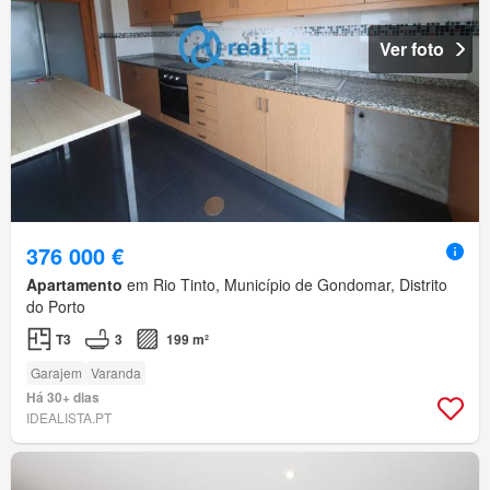
Ver foto
376 000 €
Apartamento
em Rio Tinto, Município de Gondomar, Distrito
do Porto
T3
3
199 m²
Garajem
Varanda
Há 30+ dias
IDEALISTA.PT