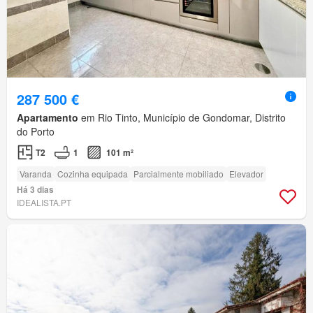
287 500 €
Apartamento
em Rio Tinto, Município de Gondomar, Distrito
do Porto
T2
1
101 m²
Varanda
Cozinha equipada
Parcialmente mobiliado
Elevador
Há 3 dias
IDEALISTA.PT