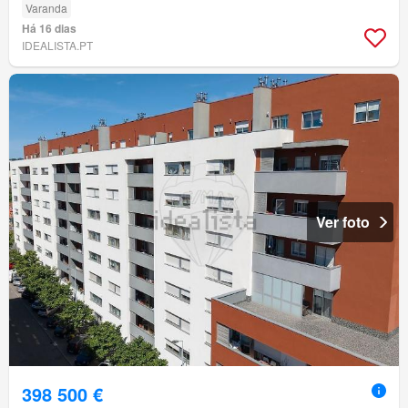
Varanda
Há 16 dias
IDEALISTA.PT
Ver foto
398 500 €