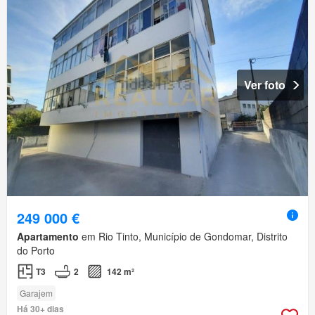
Ver foto
249 000 €
Apartamento
em Rio Tinto, Município de Gondomar, Distrito
do Porto
T3
2
142 m²
Garajem
Há 30+ dias