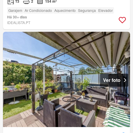
T3
2
154 m²
Garajem
Ar Condicionado
Aquecimento
Segurança
Elevador
Há 30+ dias
IDEALISTA.PT
Ver foto