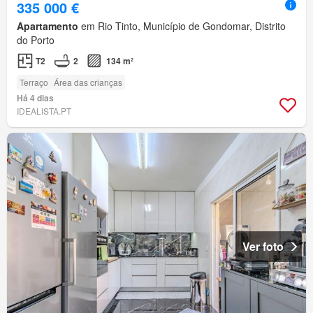
335 000 €
Apartamento
em Rio Tinto, Município de Gondomar, Distrito
do Porto
T2
2
134 m²
Terraço
Área das crianças
Há 4 dias
IDEALISTA.PT
Ver foto