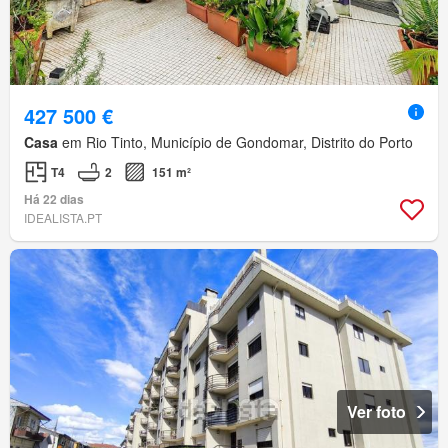
427 500 €
Casa
em Rio Tinto, Município de Gondomar, Distrito do Porto
T4
2
151 m²
Há 22 dias
IDEALISTA.PT
Ver foto