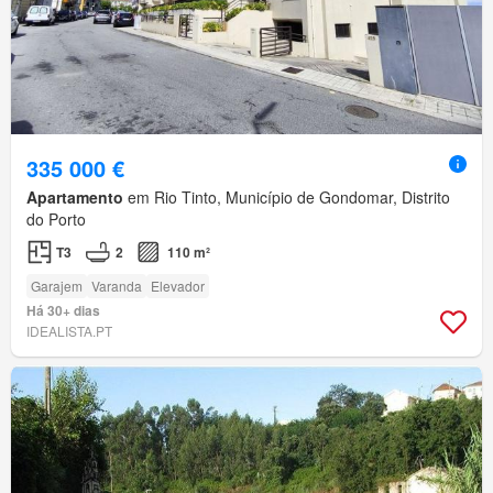
335 000 €
Apartamento
em Rio Tinto, Município de Gondomar, Distrito
do Porto
T3
2
110 m²
Garajem
Varanda
Elevador
Há 30+ dias
IDEALISTA.PT