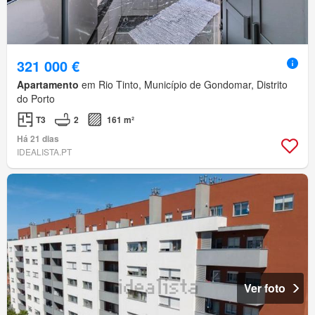
321 000 €
Apartamento
em Rio Tinto, Município de Gondomar, Distrito
do Porto
T3
2
161 m²
Há 21 dias
IDEALISTA.PT
Ver foto