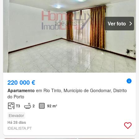
Ver foto
220 000 €
Apartamento
em Rio Tinto, Município de Gondomar, Distrito
do Porto
T3
2
92 m²
Elevador
Há 28 dias
IDEALISTA.PT