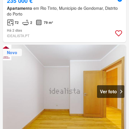
235 000 €
Apartamento
em Rio Tinto, Município de Gondomar, Distrito
do Porto
T2
2
79 m²
Há 2 dias
IDEALISTA.PT
Novo
Ver foto