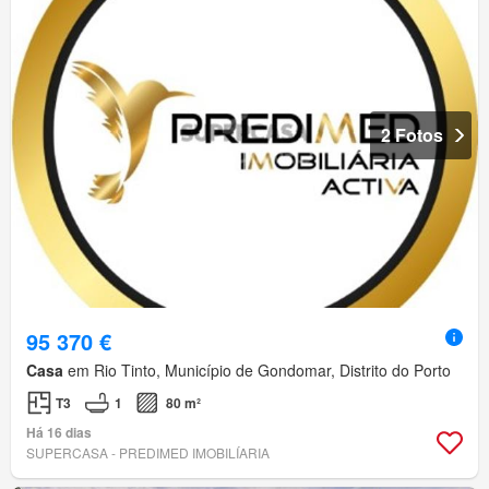
2 Fotos
95 370 €
Casa
em Rio Tinto, Município de Gondomar, Distrito do Porto
T3
1
80 m²
Há 16 dias
SUPERCASA - PREDIMED IMOBILÍARIA