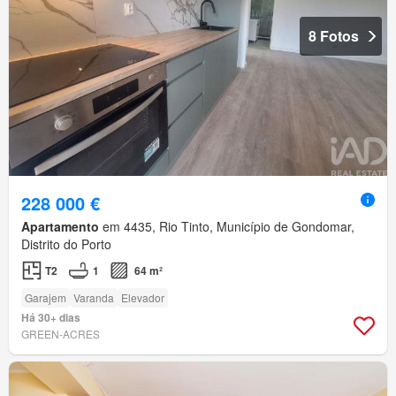
8 Fotos
228 000 €
Apartamento
em 4435, Rio Tinto, Município de Gondomar,
Distrito do Porto
T2
1
64 m²
Garajem
Varanda
Elevador
Há 30+ dias
GREEN-ACRES