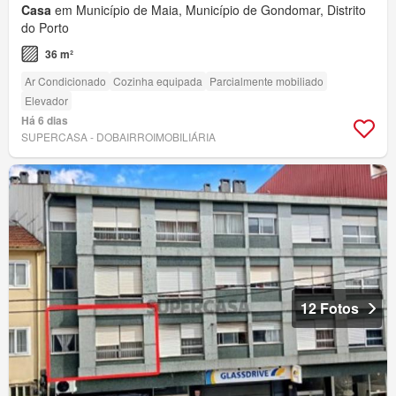
Casa
em Município de Maia, Município de Gondomar, Distrito
do Porto
36 m²
Ar Condicionado
Cozinha equipada
Parcialmente mobiliado
Elevador
Há 6 dias
SUPERCASA - DOBAIRROIMOBILIÁRIA
12 Fotos