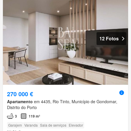
12 Fotos
270 000 €
Apartamento
em 4435, Rio Tinto, Município de Gondomar,
Distrito do Porto
3
119 m²
Garajem
Varanda
Sala de serviços
Elevador