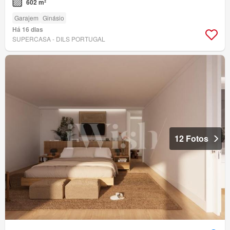
602 m²
Garajem
Ginásio
Há 16 dias
SUPERCASA - DILS PORTUGAL
12 Fotos