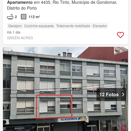
Apartamento
em 4435, Rio Tinto, Município de Gondomar,
Distrito do Porto
2
112 m²
Garajem
Cozinha equipada
Totalmente mobiliado
Elevador
Há 1 dia
GREEN-ACRES
12 Fotos