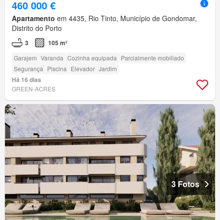
460 000 €
Apartamento
em 4435, Rio Tinto, Município de Gondomar,
Distrito do Porto
3
105 m²
Garajem
Varanda
Cozinha equipada
Parcialmente mobiliado
Segurança
Piscina
Elevador
Jardim
Há 16 dias
GREEN-ACRES
3 Fotos