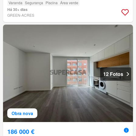
Varanda
Segurança
Piscina
Área verde
Há 30+ dias
GREEN-ACRES
12 Fotos
Obra nova
186 000 €