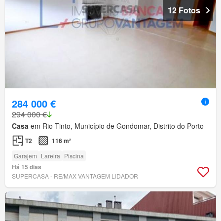
12 Fotos
284 000 €
294 000 €
Casa
em Rio Tinto, Município de Gondomar, Distrito do Porto
T2
116 m²
Garajem
Lareira
Piscina
Há 15 dias
SUPERCASA - RE/MAX VANTAGEM LIDADOR