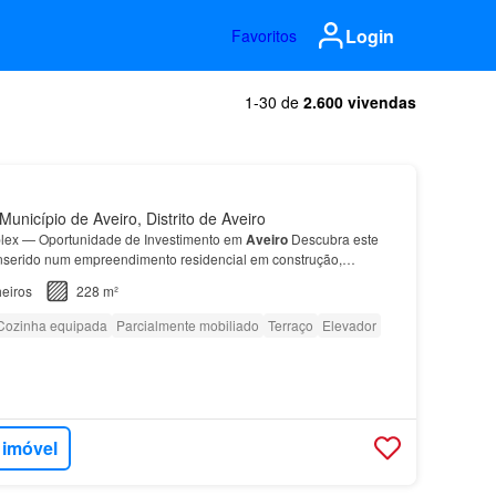
Login
Favoritos
1-30 de
2.600 vivendas
unicípio de Aveiro, Distrito de Aveiro
ex — Oportunidade de Investimento em
Aveiro
Descubra este
nserido num empreendimento residencial em construção,
zonas mais valorizadas da
cidade
, a poucos passos da U…
eiros
228 m²
Cozinha equipada
Parcialmente mobiliado
Terraço
Elevador
 imóvel