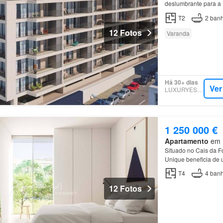
deslumbrante para a
T2
2
banh
12 Fotos
Varanda
Há 30+ dias
Ver
LUXURYESTATE
1 250 000 €
Apartamento
em M
Situado no Cais da 
Unique beneficia de 
culturais…
T4
4
banh
12 Fotos