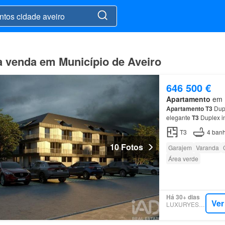
à venda em Município de Aveiro
646 500 €
Apartamento
em M
Apartamento
T3
Dupl
elegante
T3
Duplex i
localizado numa das 
T3
4
banh
10 Fotos
Garajem
Varanda
Área verde
Há 30+ dias
Ver
LUXURYESTATE