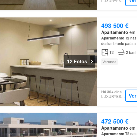
LUXURYESTATE
493 500 €
Apartamento
em M
Apartamento
T2
nas 
deslumbrante para a
T2
2
banh
12 Fotos
Varanda
Há 30+ dias
Ver
LUXURYESTATE
472 500 €
Apartamento
em M
Apartamento
T2
nas 