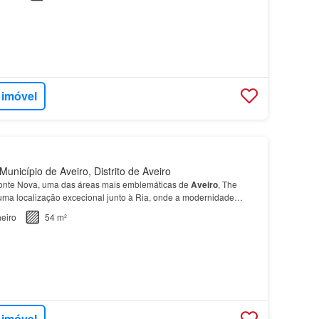
 imóvel
unicípio de Aveiro, Distrito de Aveiro
Fonte Nova, uma das áreas mais emblemáticas de
Aveiro
, The
uma localização excecional junto à Ria, onde a modernidade
eiro
54 m²
 imóvel