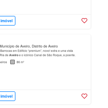
 imóvel
unicípio de Aveiro, Distrito de Aveiro
Barrocas em Edifício “premium”, novo! extra e uma vista
 Ria de
Aveiro
e o icónico Canal de São Roque, a poente.
eiros
86 m²
 imóvel