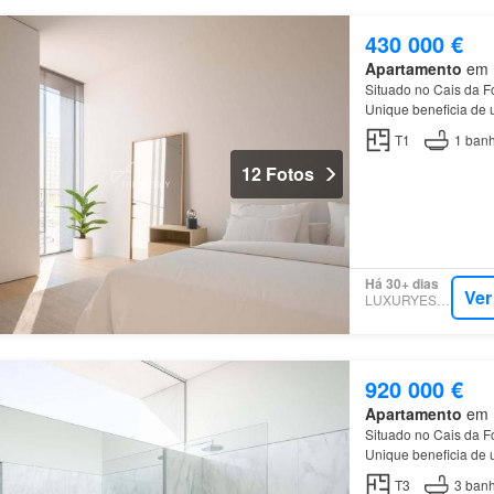
430 000 €
Apartamento
em M
Situado no Cais da 
Unique beneficia de 
culturais…
T1
1
banh
12 Fotos
Há 30+ dias
Ver
LUXURYESTATE
920 000 €
Apartamento
em M
Situado no Cais da 
Unique beneficia de 
culturais…
T3
3
banh