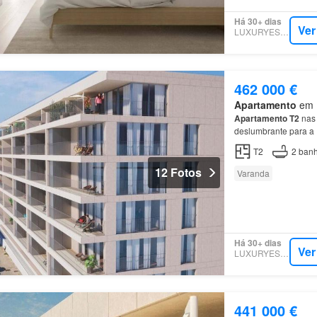
Há 30+ dias
Ver
LUXURYESTATE
462 000 €
Apartamento
em M
Apartamento
T2
nas 
deslumbrante para a
T2
2
banh
12 Fotos
Varanda
Há 30+ dias
Ver
LUXURYESTATE
441 000 €