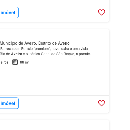
 imóvel
unicípio de Aveiro, Distrito de Aveiro
Barrocas em Edifício “premium”, novo! extra e uma vista
 Ria de
Aveiro
e o icónico Canal de São Roque, a poente.
eiros
88 m²
 imóvel