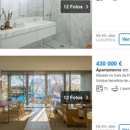
12 Fotos
Há 30+ dias
Ver
LUXURYESTATE
430 000 €
Apartamento
em M
Situado no Cais da 
Unique beneficia de 
culturais…
T1
1
banh
12 Fotos
Há 30+ dias
Ver