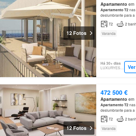
Apartamento
em M
Apartamento
T2
nas 
deslumbrante para a
T2
2
banh
12 Fotos
Varanda
Há 30+ dias
Ver
LUXURYESTATE
472 500 €
Apartamento
em M
Apartamento
T2
nas 
deslumbrante para a
T2
2
banh
12 Fotos
Varanda