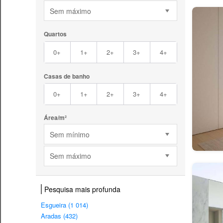
Sem máximo
Quartos
0+
1+
2+
3+
4+
Casas de banho
0+
1+
2+
3+
4+
Área/m²
Sem mínimo
Sem máximo
Pesquisa mais profunda
Esgueira (1 014)
Aradas (432)