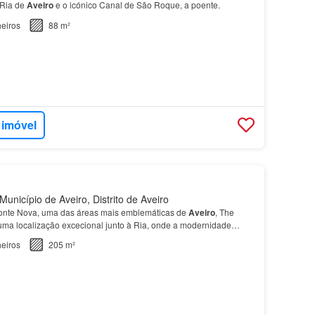
 Ria de
Aveiro
e o icónico Canal de São Roque, a poente.
eiros
88 m²
 imóvel
unicípio de Aveiro, Distrito de Aveiro
Fonte Nova, uma das áreas mais emblemáticas de
Aveiro
, The
uma localização excecional junto à Ria, onde a modernidade
eiros
205 m²