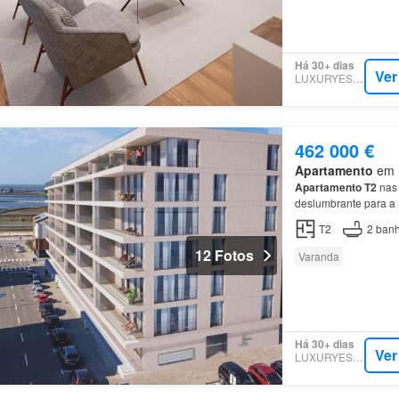
Há 30+ dias
Ver
LUXURYESTATE
462 000 €
Apartamento
em M
Apartamento
T2
nas 
deslumbrante para a
T2
2
banh
12 Fotos
Varanda
Há 30+ dias
Ver
LUXURYESTATE