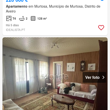
Apartamento
em Murtosa, Município de Murtosa, Distrito de
Aveiro
T4
2
128 m²
Há 5 dias
IDEALISTA.PT
Ver foto