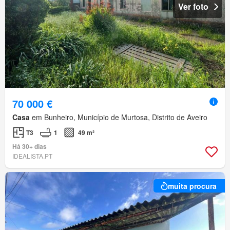
Ver foto
70 000 €
Casa
em Bunheiro, Município de Murtosa, Distrito de Aveiro
T3
1
49 m²
Há 30+ dias
IDEALISTA.PT
muita procura