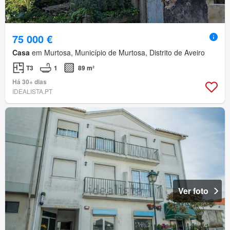
75 000 €
Casa
em Murtosa, Município de Murtosa, Distrito de Aveiro
T3
1
89 m²
Há 30+ dias
IDEALISTA.PT
Ver foto