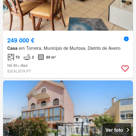
249 000 €
Casa
em Torreira, Município de Murtosa, Distrito de Aveiro
T3
2
89 m²
Há 30+ dias
IDEALISTA.PT
Ver foto