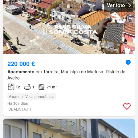
Ver foto
220 000 €
Apartamento
em Torreira, Município de Murtosa, Distrito de
Aveiro
T2
1
71 m²
Varanda
Vista panorâmica
Há 30+ dias
IDEALISTA.PT