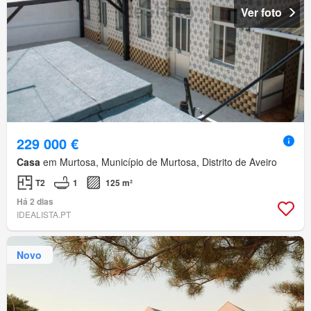
Ver foto
229 000 €
Casa
em Murtosa, Município de Murtosa, Distrito de Aveiro
T2
1
125 m²
Há 2 dias
IDEALISTA.PT
Novo