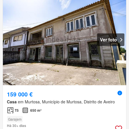
Ver foto
159 000 €
Casa
em Murtosa, Município de Murtosa, Distrito de Aveiro
T5
650 m²
Garajem
Há 30+ dias