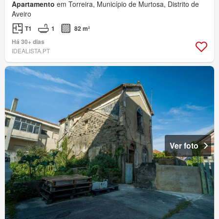
Apartamento
em Torreira, Município de Murtosa, Distrito de
Aveiro
T1
1
82 m²
Há 30+ dias
IDEALISTA.PT
Ver foto