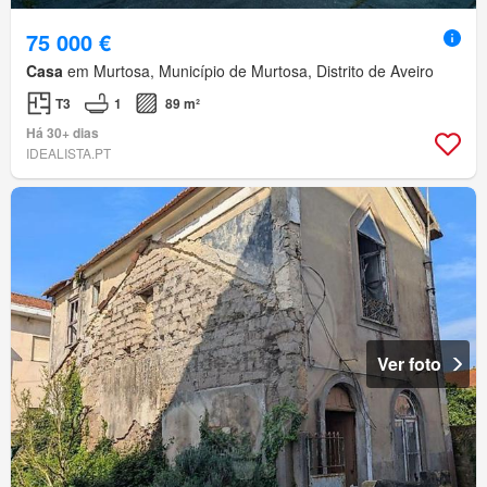
75 000 €
Casa
em Murtosa, Município de Murtosa, Distrito de Aveiro
T3
1
89 m²
Há 30+ dias
IDEALISTA.PT
Ver foto