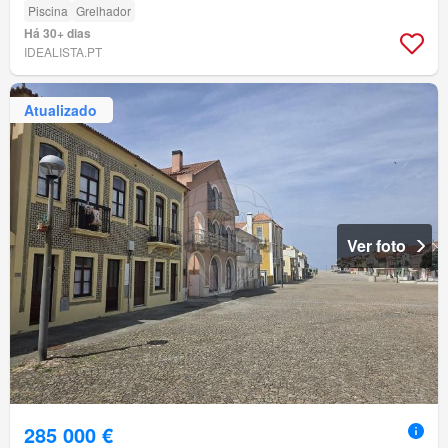
Piscina
Grelhador
Há 30+ dias
IDEALISTA.PT
Atualizado
Ver foto
285 000 €