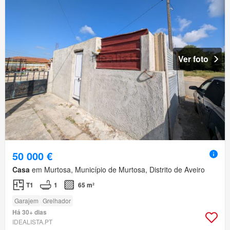
Ver foto
50 000 €
Casa
em Murtosa, Município de Murtosa, Distrito de Aveiro
T1
1
65 m²
Garajem
Grelhador
Há 30+ dias
IDEALISTA.PT