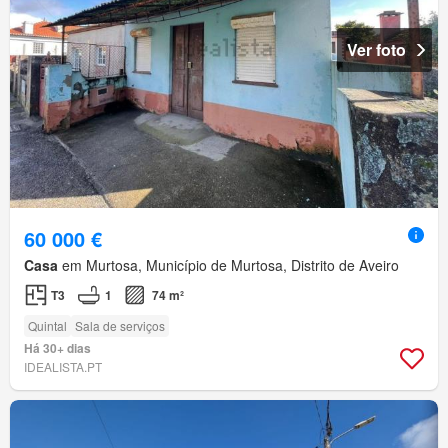
Ver foto
60 000 €
Casa
em Murtosa, Município de Murtosa, Distrito de Aveiro
T3
1
74 m²
Quintal
Sala de serviços
Há 30+ dias
IDEALISTA.PT