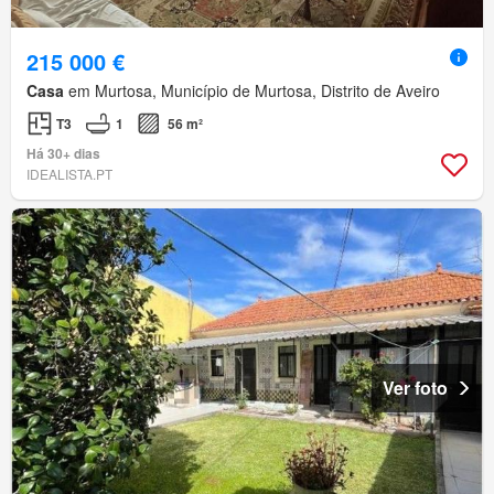
215 000 €
Casa
em Murtosa, Município de Murtosa, Distrito de Aveiro
T3
1
56 m²
Há 30+ dias
IDEALISTA.PT
Ver foto