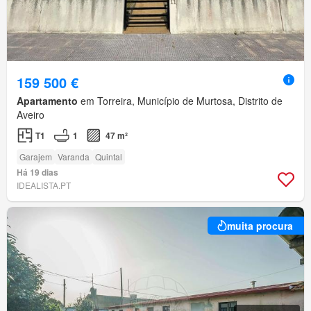
159 500 €
Apartamento
em Torreira, Município de Murtosa, Distrito de
Aveiro
T1
1
47 m²
Garajem
Varanda
Quintal
Há 19 dias
IDEALISTA.PT
muita procura