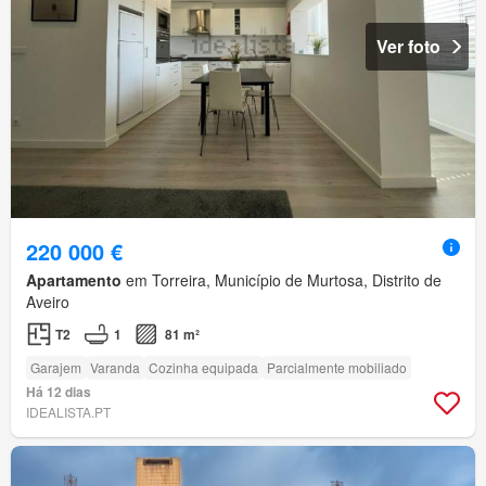
Ver foto
220 000 €
Apartamento
em Torreira, Município de Murtosa, Distrito de
Aveiro
T2
1
81 m²
Garajem
Varanda
Cozinha equipada
Parcialmente mobiliado
Há 12 dias
IDEALISTA.PT