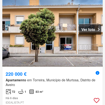
Ver foto
220 000 €
Apartamento
em Torreira, Município de Murtosa, Distrito de
Aveiro
T2
1
83 m²
Há 6 dias
IDEALISTA.PT