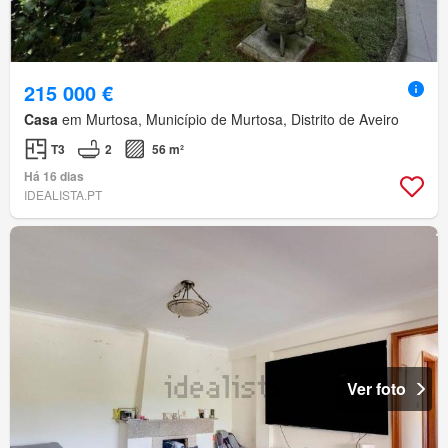
215 000 €
Casa
em Murtosa, Município de Murtosa, Distrito de Aveiro
T3
2
56 m²
Há 16 dias
IDEALISTA.PT
Ver foto