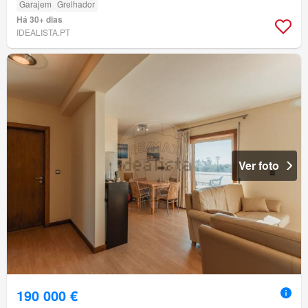
Garajem
Grelhador
Há 30+ dias
IDEALISTA.PT
Ver foto
190 000 €