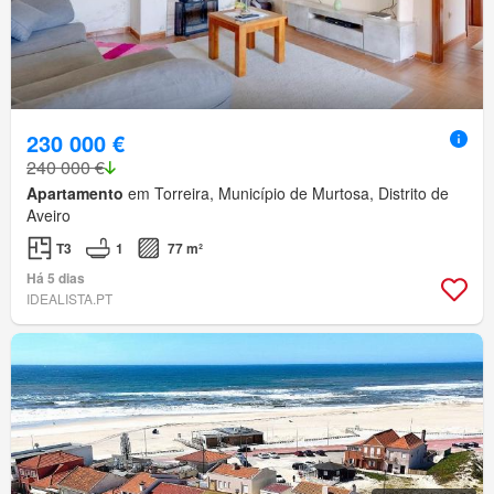
230 000 €
240 000 €
Apartamento
em Torreira, Município de Murtosa, Distrito de
Aveiro
T3
1
77 m²
Há 5 dias
IDEALISTA.PT