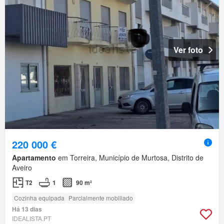
Ver foto
220 000 €
Apartamento
em Torreira, Município de Murtosa, Distrito de
Aveiro
T2
1
90 m²
Cozinha equipada
Parcialmente mobiliado
Há 13 dias
IDEALISTA.PT