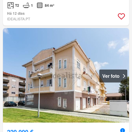
T2
1
84 m²
Há 12 dias
IDEALISTA.PT
Ver foto
220 000 €