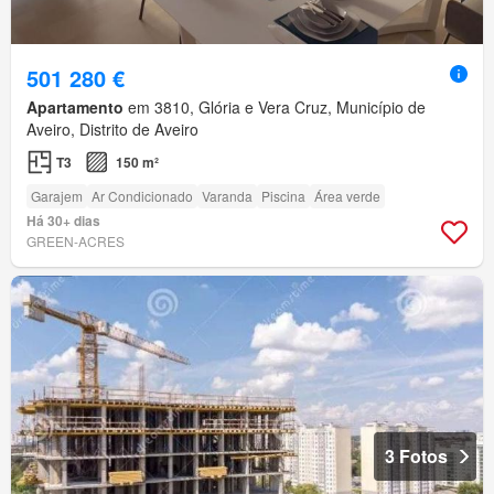
501 280 €
Apartamento
em 3810, Glória e Vera Cruz, Município de
Aveiro, Distrito de Aveiro
T3
150 m²
Garajem
Ar Condicionado
Varanda
Piscina
Área verde
Há 30+ dias
GREEN-ACRES
3 Fotos