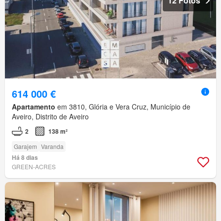
12 Fotos
614 000 €
Apartamento
em 3810, Glória e Vera Cruz, Município de
Aveiro, Distrito de Aveiro
2
138 m²
Garajem
Varanda
Há 8 dias
GREEN-ACRES