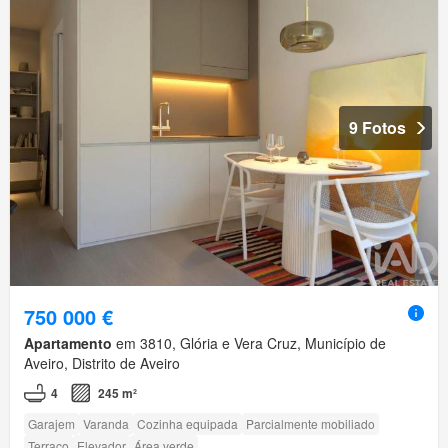
9 Fotos
750 000 €
Apartamento
em 3810, Glória e Vera Cruz, Município de
Aveiro, Distrito de Aveiro
4
245 m²
Garajem
Varanda
Cozinha equipada
Parcialmente mobiliado
Terraço
Elevador
Área verde