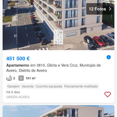
12 Fotos
451 500 €
Apartamento
em 3810, Glória e Vera Cruz, Município de
Aveiro, Distrito de Aveiro
2
101 m²
Garajem
Varanda
Cozinha equipada
Parcialmente mobiliado
Há 8 dias
GREEN-ACRES