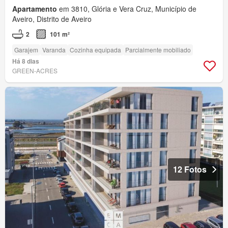
Apartamento
em 3810, Glória e Vera Cruz, Município de
Aveiro, Distrito de Aveiro
2
101 m²
Garajem
Varanda
Cozinha equipada
Parcialmente mobiliado
Há 8 dias
GREEN-ACRES
12 Fotos