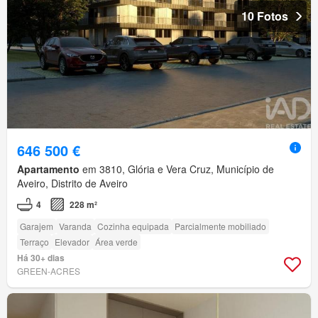
10 Fotos
646 500 €
Apartamento
em 3810, Glória e Vera Cruz, Município de
Aveiro, Distrito de Aveiro
4
228 m²
Garajem
Varanda
Cozinha equipada
Parcialmente mobiliado
Terraço
Elevador
Área verde
Há 30+ dias
GREEN-ACRES