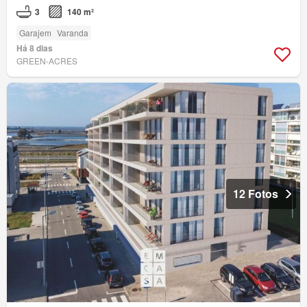
3
140 m²
Garajem
Varanda
Há 8 dias
GREEN-ACRES
12 Fotos