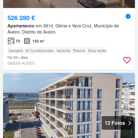
526 280 €
Apartamento
em 3810, Glória e Vera Cruz, Município de
Aveiro, Distrito de Aveiro
T3
150 m²
Garajem
Ar Condicionado
Varanda
Piscina
Área verde
Há 30+ dias
GREEN-ACRES
12 Fotos