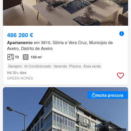
486 280 €
Apartamento
em 3810, Glória e Vera Cruz, Município de
Aveiro, Distrito de Aveiro
T3
150 m²
Garajem
Ar Condicionado
Varanda
Piscina
Área verde
Há 30+ dias
GREEN-ACRES
muita procura