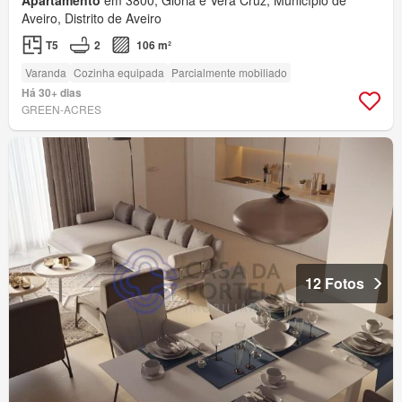
Aveiro, Distrito de Aveiro
T5
2
106 m²
Varanda
Cozinha equipada
Parcialmente mobiliado
Há 30+ dias
GREEN-ACRES
12 Fotos