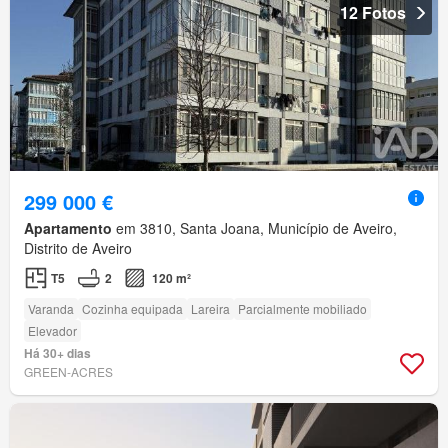
12 Fotos
299 000 €
Apartamento
em 3810, Santa Joana, Município de Aveiro,
Distrito de Aveiro
T5
2
120 m²
Varanda
Cozinha equipada
Lareira
Parcialmente mobiliado
Elevador
Há 30+ dias
GREEN-ACRES