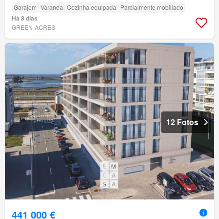
Garajem
Varanda
Cozinha equipada
Parcialmente mobiliado
Há 8 dias
GREEN-ACRES
12 Fotos
441 000 €