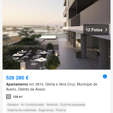
12 Fotos
526 280 €
Apartamento
em 3810, Glória e Vera Cruz, Município de
Aveiro, Distrito de Aveiro
108 m²
Garajem
Ar Condicionado
Varanda
Cozinha equipada
Totalmente mobiliado
Segurança
Piscina