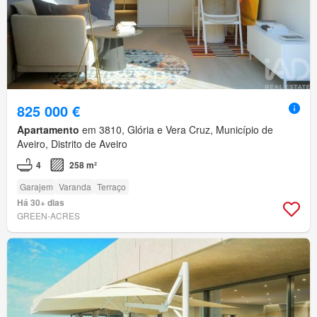
825 000 €
Apartamento
em 3810, Glória e Vera Cruz, Município de
Aveiro, Distrito de Aveiro
4
258 m²
Garajem
Varanda
Terraço
Há 30+ dias
GREEN-ACRES