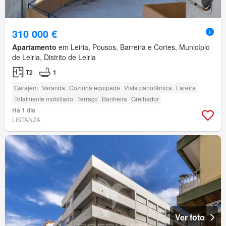
310 000 €
Apartamento
em Leiria, Pousos, Barreira e Cortes, Município
de Leiria, Distrito de Leiria
T2
1
Garajem
Varanda
Cozinha equipada
Vista panorâmica
Lareira
Totalmente mobiliado
Terraço
Banheira
Grelhador
Há 1 dia
LISTANZA
Ver foto