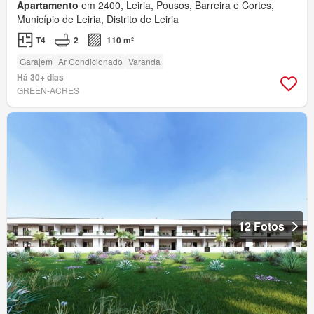
Apartamento
em 2400, Leiria, Pousos, Barreira e Cortes,
Município de Leiria, Distrito de Leiria
T4
2
110 m²
Garajem
Ar Condicionado
Varanda
Há 30+ dias
GREEN-ACRES
12 Fotos