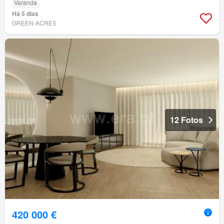
Varanda
Há 5 dias
GREEN-ACRES
12 Fotos
420 000 €