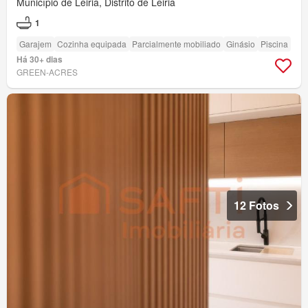
Município de Leiria, Distrito de Leiria
1
Garajem
Cozinha equipada
Parcialmente mobiliado
Ginásio
Piscina
Há 30+ dias
GREEN-ACRES
12 Fotos