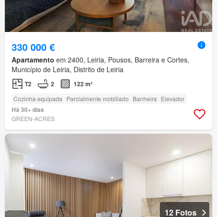
330 000 €
Apartamento
em 2400, Leiria, Pousos, Barreira e Cortes,
Município de Leiria, Distrito de Leiria
T2
2
122 m²
Cozinha equipada
Parcialmente mobiliado
Banheira
Elevador
Há 30+ dias
GREEN-ACRES
12 Fotos