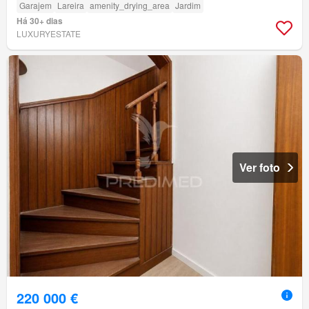
Garajem
Lareira
amenity_drying_area
Jardim
Há 30+ dias
LUXURYESTATE
Ver foto
220 000 €