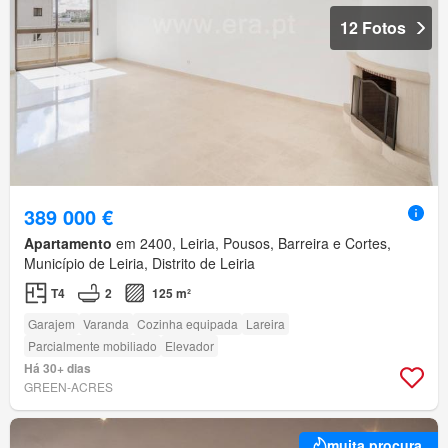
12 Fotos
389 000 €
Apartamento
em 2400, Leiria, Pousos, Barreira e Cortes,
Município de Leiria, Distrito de Leiria
T4
2
125 m²
Garajem
Varanda
Cozinha equipada
Lareira
Parcialmente mobiliado
Elevador
Há 30+ dias
GREEN-ACRES
muita procura