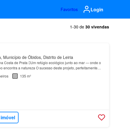
Login
Favoritos
1-30 de
30 vivendas
 Município de Óbidos, Distrito de Leiria
a Costa de Prata Um refúgio ecológico junto ao mar — onde o
 encontra a natureza O sucesso deste projeto, perfeitamente
tórica vila de
Óbidos
, na deslumbrante Cos…
eiros
135 m²
 imóvel