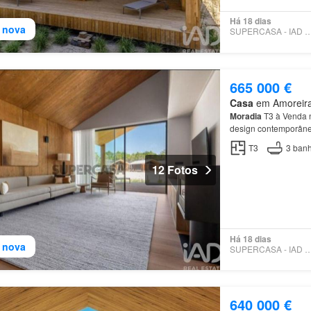
Há 18 dias
 nova
SUPERCASA - IAD PO
665 000 €
Casa
em Amoreira,
Moradia
T3 à Venda n
design contemporâneo
Localizado junto à his
T3
3
banh
12 Fotos
Há 18 dias
 nova
SUPERCASA - IAD PO
640 000 €