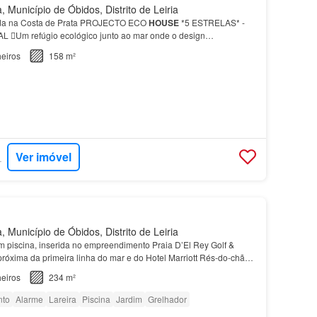
 Município de Óbidos, Distrito de Leiria
da na Costa de Prata PROJECTO ECO
HOUSE
*5 ESTRELAS* -
Um refúgio ecológico junto ao mar onde o design
zado junto à histórica vila de
Óbidos
, na deslumbrante Costa de
eiros
158 m²
Ver imóvel
RTUGAL
 Município de Óbidos, Distrito de Leiria
m piscina, inserida no empreendimento Praia D’El Rey Golf &
próxima da primeira linha do mar e do Hotel Marriott Rés-do-chão
a espaçosa,
casa
de banho social, sala de…
eiros
234 m²
nto
Alarme
Lareira
Piscina
Jardim
Grelhador