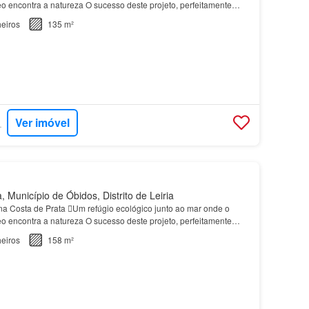
 encontra a natureza O sucesso deste projeto, perfeitamente
tórica vila de
Óbidos
, na deslumbrante Costa…
eiros
135 m²
Ver imóvel
RTUGAL
 Município de Óbidos, Distrito de Leiria
a Costa de Prata Um refúgio ecológico junto ao mar onde o
 encontra a natureza O sucesso deste projeto, perfeitamente
tórica vila de
Óbidos
, na deslumbrante Costa…
eiros
158 m²