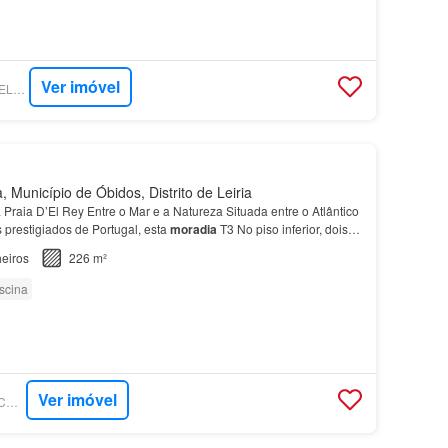
Ver imóvel
SUPERCASA - KW SELECT CASCAIS
 Município de Óbidos, Distrito de Leiria
 Praia D’El Rey Entre o Mar e a Natureza Situada entre o Atlântico
 prestigiados de Portugal, esta
moradia
T3 No piso inferior, dois
ão servidos por uma
casa
de ban…
eiros
226 m²
scina
Ver imóvel
SUPERCASA - MAISCONSULTORES