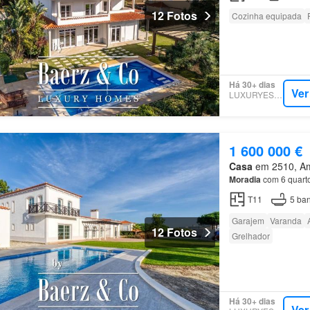
12 Fotos
Cozinha equipada
Há 30+ dias
Ver
LUXURYESTATE
1 600 000 €
Casa
em 2510, Amo
Moradia
com 6 quarto
T11
5
ban
Garajem
Varanda
12 Fotos
Grelhador
Há 30+ dias
Ver