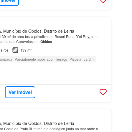
 Município de Óbidos, Distrito de Leiria
39 m² de área bruta privativa, no Resort Praia D’el Rey, com
Aldeia das Caravelas, em
Óbidos
…
eiros
139 m²
quipada
Parcialmente mobiliado
Terraço
Piscina
Jardim
Ver imóvel
SUPERCASA - JLL RESIDENTIAL
 Município de Óbidos, Distrito de Leiria
a Costa de Prata Um refúgio ecológico junto ao mar onde o