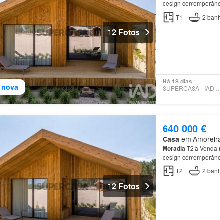
design contemporâneo
Localizado junto à his
T1
2
banh
12 Fotos
Há 18 dias
 nova
SUPERCASA - IAD PO
640 000 €
Casa
em Amoreira,
Moradia
T2 à Venda n
design contemporâneo
Localizado junto à his
T2
2
banh
12 Fotos