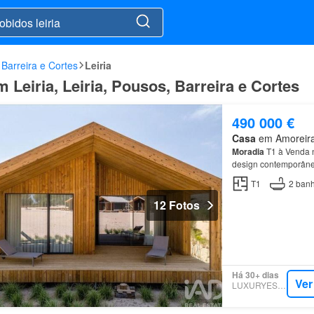
 Barreira e Cortes
Leiria
Leiria, Leiria, Pousos, Barreira e Cortes
490 000 €
Casa
em Amoreira,
Moradia
T1 à Venda n
design contemporâneo
Localizado junto à his
T1
2
banh
12 Fotos
Há 30+ dias
Ver
LUXURYESTATE