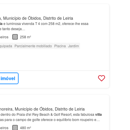
 Município de Óbidos, Distrito de Leiria
ia
e luminosa vivenda T 4 com 258 m2, oferece-lhe essa
e tanto deseja…
eiros
258 m²
quipada
Parcialmente mobiliado
Piscina
Jardim
 imóvel
reira, Município de Óbidos, Distrito de Leiria
dentro do Praia d'el Rey Beach & Golf Resort, esta fabulosa
villa
das para o campo de golfe oferece o equilíbrio bom roupeiro e
nela, duche e banheira, ideal para…
eiros
480 m²