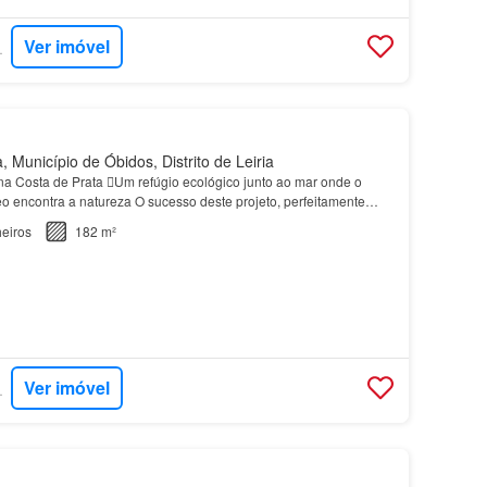
Ver imóvel
RTUGAL
 Município de Óbidos, Distrito de Leiria
a Costa de Prata Um refúgio ecológico junto ao mar onde o
 encontra a natureza O sucesso deste projeto, perfeitamente
tórica vila de
Óbidos
, na deslumbrante Costa…
eiros
182 m²
Ver imóvel
RTUGAL