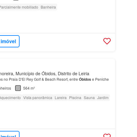
Parcialmente mobiliado
Banheira
 imóvel
reira, Município de Óbidos, Distrito de Leiria
s no Praia D'El Rey Golf & Beach Resort, entre
Óbidos
e Peniche
heiros
564 m²
Aquecimento
Vista panorâmica
Lareira
Piscina
Sauna
Jardim
 imóvel