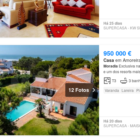
Há 25 dias
950 000 €
Casa
em Amoreira,
Moradia
Exclusiva na
e um dos resorts mais
quartos adicionais s
T3
3
banh
12 Fotos
Varanda
Lareira
Pi
Há 20 dias