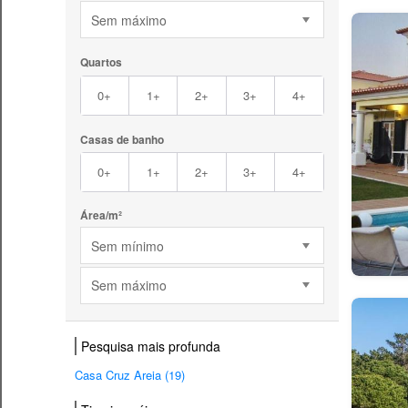
Sem máximo
Quartos
0+
1+
2+
3+
4+
Casas de banho
0+
1+
2+
3+
4+
Área/m²
Sem mínimo
Sem máximo
Pesquisa mais profunda
Casa Cruz Areia (19)