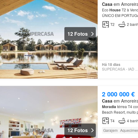
Casa
em Amoreira,
Eco
House
T2 à Ven
ÚNICO EM PORTUGAL 
contemporâneo Locali
T2
2
banh
P…
12 Fotos
Há 18 dias
SUPERCASA - IAD PO
2 000 000 €
Casa
em Amoreira,
Moradia
térrea T4 co
Beach Resort, muito 
composto por cozinh
T4
4
banh
12 Fotos
Garajem
Aquecime