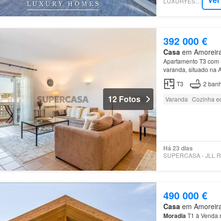
LUXURYESTATE
392 000 €
Casa
em Amoreira,
Apartamento T3 com 1
varanda, situado na 
T3
2
banh
12 Fotos
Varanda
Cozinha e
Há 23 dias
490 000 €
Casa
em Amoreira,
Moradia
T1 à Venda n