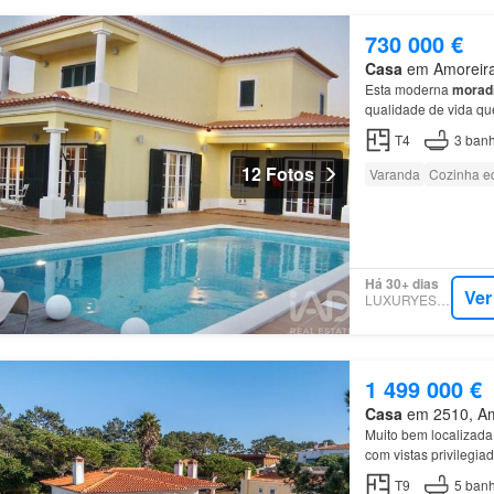
730 000 €
Casa
em Amoreira,
Esta moderna
morad
qualidade de vida qu
T4
3
banh
12 Fotos
Varanda
Cozinha e
Há 30+ dias
Ver
LUXURYESTATE
1 499 000 €
Casa
em 2510, Amo
Muito bem localizada 
com vistas privilegia
casa
de banho com ja
T9
5
banh