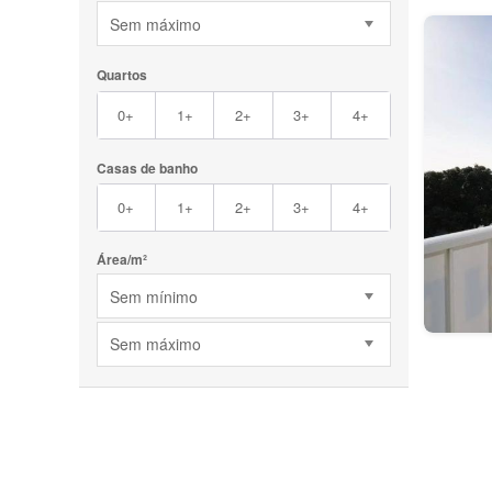
Sem máximo
Quartos
0+
1+
2+
3+
4+
Casas de banho
0+
1+
2+
3+
4+
Área/m²
Sem mínimo
Sem máximo