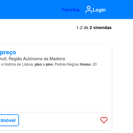
Login
Favoritos
1-2 de
2 vivendas
 preço
ull, Região Autónoma da Madeira
 a história de Lisboa,
piso
a
piso
. Pedras Negras
House
. 20
 imóvel