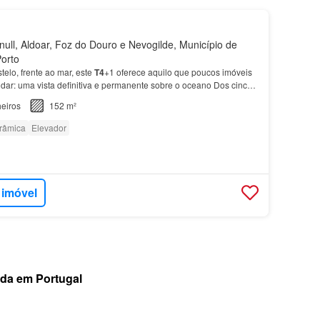
ull, Aldoar, Foz do Douro e Nevogilde, Município de
Porto
elo, frente ao mar, este
T4
+1 oferece aquilo que poucos imóveis
ar: uma vista definitiva e permanente sobre o oceano Dos cinco
íte, complementados por uma
casa
de ba…
eiros
152 m²
orâmica
Elevador
 imóvel
nda em Portugal