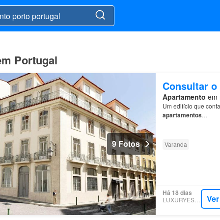
em Portugal
Consultar o
Apartamento
em n
Um edifício que conta
apartamentos
…
9 Fotos
Varanda
Há 18 dias
Ver
LUXURYESTATE