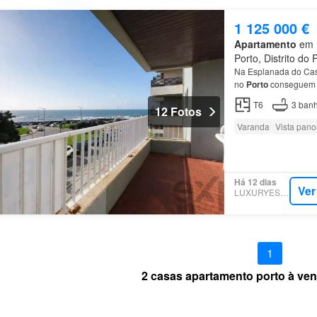
1 125 000 €
Apartamento
em n
Porto, Distrito do 
Na Esplanada do Cast
no
Porto
conseguem d
quartos, dois são su
T6
3
banh
12 Fotos
Varanda
Vista pan
Há 12 dias
Ver
LUXURYESTATE
1
2 casas apartamento porto à ve