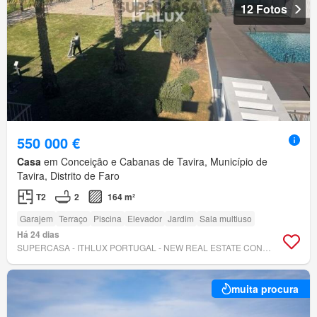
12 Fotos
550 000 €
Casa
em Conceição e Cabanas de Tavira, Município de
Tavira, Distrito de Faro
T2
2
164 m²
Garajem
Terraço
Piscina
Elevador
Jardim
Sala multiuso
Há 24 dias
SUPERCASA - ITHLUX PORTUGAL - NEW REAL ESTATE CONCEPT
muita procura