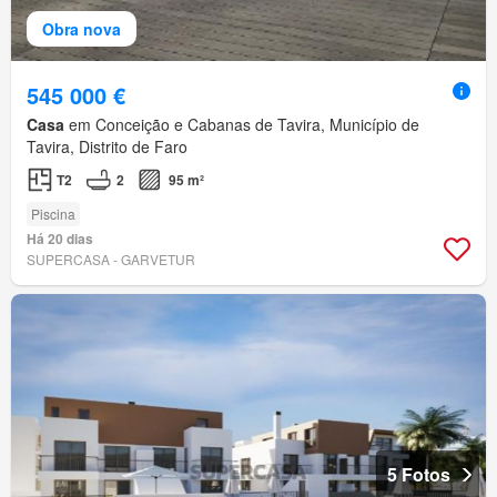
Obra nova
545 000 €
Casa
em Conceição e Cabanas de Tavira, Município de
Tavira, Distrito de Faro
T2
2
95 m²
Piscina
Há 20 dias
SUPERCASA - GARVETUR
5 Fotos