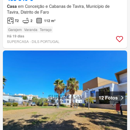
Casa
em Conceição e Cabanas de Tavira, Município de
Tavira, Distrito de Faro
T2
2
112 m²
Garajem
Varanda
Terraço
Há 19 dias
SUPERCASA - DILS PORTUGAL
12 Fotos