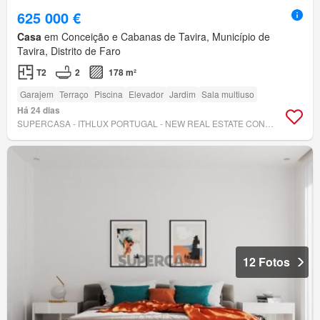
625 000 €
Casa
em Conceição e Cabanas de Tavira, Município de
Tavira, Distrito de Faro
T2
2
178 m²
Garajem
Terraço
Piscina
Elevador
Jardim
Sala multiuso
Há 24 dias
SUPERCASA - ITHLUX PORTUGAL - NEW REAL ESTATE CONCEPT
12 Fotos