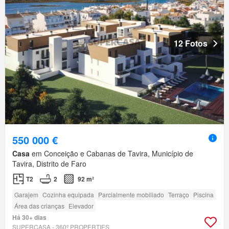
12 Fotos
550 000 €
Casa
em Conceição e Cabanas de Tavira, Município de
Tavira, Distrito de Faro
T2
2
92 m²
Garajem
Cozinha equipada
Parcialmente mobiliado
Terraço
Piscina
Área das crianças
Elevador
Há 30+ dias
SUPERCASA - 360º PROPERTIES