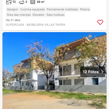
T2
2
88 m²
Garajem
Cozinha equipada
Parcialmente mobiliado
Piscina
Área das crianças
Elevador
Sala multiuso
Há 21 dias
SUPERCASA - IMOBILIÁRIA VILLAS TAVIRA
12 Fotos