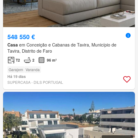
548 550 €
Casa
em Conceição e Cabanas de Tavira, Município de
Tavira, Distrito de Faro
T2
2
96 m²
Garajem
Varanda
Há 19 dias
SUPERCASA - DILS PORTUGAL