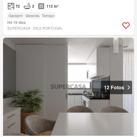
T2
2
112 m²
Garajem
Varanda
Terraço
Há 19 dias
SUPERCASA - DILS PORTUGAL
12 Fotos