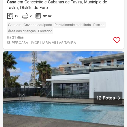
Casa
em Conceição e Cabanas de Tavira, Município de
Tavira, Distrito de Faro
T2
2
92 m²
Garajem
Cozinha equipada
Parcialmente mobiliado
Piscina
Área das crianças
Elevador
Há 21 dias
SUPERCASA - IMOBILIÁRIA VILLAS TAVIRA
12 Fotos