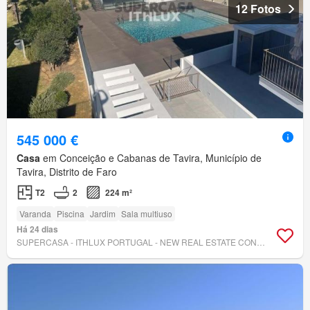
12 Fotos
545 000 €
Casa
em Conceição e Cabanas de Tavira, Município de
Tavira, Distrito de Faro
T2
2
224 m²
Varanda
Piscina
Jardim
Sala multiuso
Há 24 dias
SUPERCASA - ITHLUX PORTUGAL - NEW REAL ESTATE CONCEPT