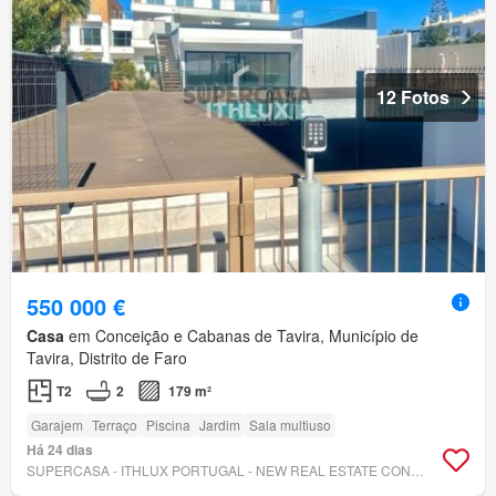
12 Fotos
550 000 €
Casa
em Conceição e Cabanas de Tavira, Município de
Tavira, Distrito de Faro
T2
2
179 m²
Garajem
Terraço
Piscina
Jardim
Sala multiuso
Há 24 dias
SUPERCASA - ITHLUX PORTUGAL - NEW REAL ESTATE CONCEPT