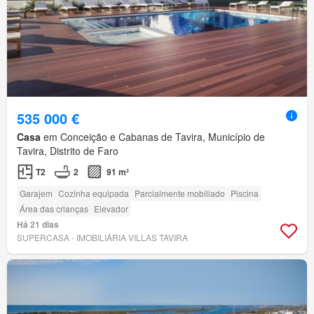
535 000 €
Casa
em Conceição e Cabanas de Tavira, Município de
Tavira, Distrito de Faro
T2
2
91 m²
Garajem
Cozinha equipada
Parcialmente mobiliado
Piscina
Área das crianças
Elevador
Há 21 dias
SUPERCASA - IMOBILIÁRIA VILLAS TAVIRA