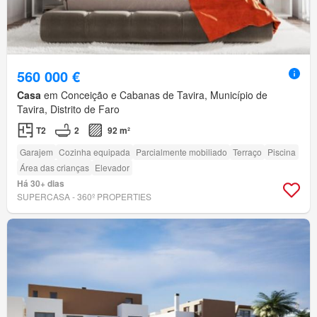
560 000 €
Casa
em Conceição e Cabanas de Tavira, Município de
Tavira, Distrito de Faro
T2
2
92 m²
Garajem
Cozinha equipada
Parcialmente mobiliado
Terraço
Piscina
Área das crianças
Elevador
Há 30+ dias
SUPERCASA - 360º PROPERTIES