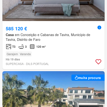
585 120 €
Casa
em Conceição e Cabanas de Tavira, Município de
Tavira, Distrito de Faro
T3
3
120 m²
Garajem
Varanda
Há 19 dias
SUPERCASA - DILS PORTUGAL
muita procura