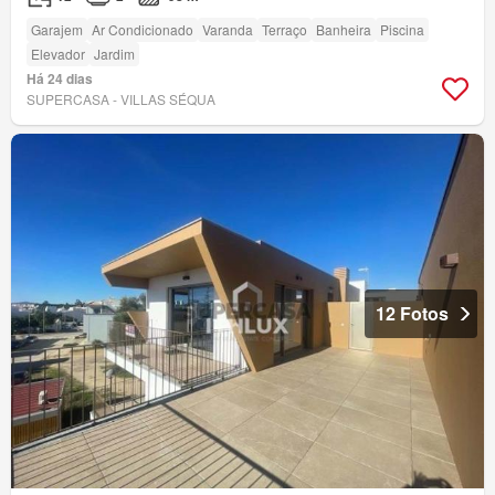
Garajem
Ar Condicionado
Varanda
Terraço
Banheira
Piscina
Elevador
Jardim
Há 24 dias
SUPERCASA - VILLAS SÉQUA
12 Fotos