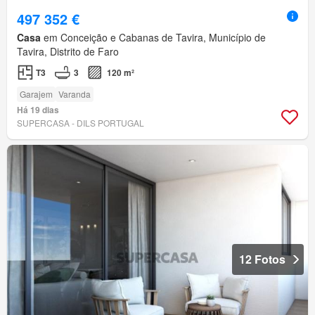
497 352 €
Casa
em Conceição e Cabanas de Tavira, Município de
Tavira, Distrito de Faro
T3
3
120 m²
Garajem
Varanda
Há 19 dias
SUPERCASA - DILS PORTUGAL
12 Fotos