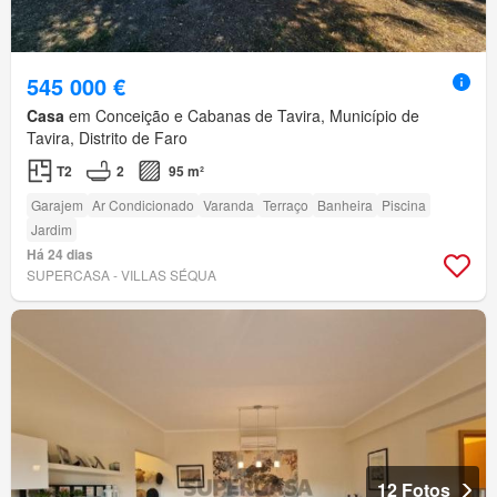
545 000 €
Casa
em Conceição e Cabanas de Tavira, Município de
Tavira, Distrito de Faro
T2
2
95 m²
Garajem
Ar Condicionado
Varanda
Terraço
Banheira
Piscina
Jardim
Há 24 dias
SUPERCASA - VILLAS SÉQUA
12 Fotos