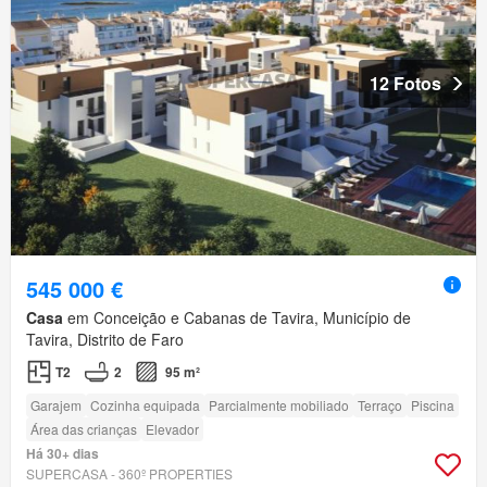
12 Fotos
545 000 €
Casa
em Conceição e Cabanas de Tavira, Município de
Tavira, Distrito de Faro
T2
2
95 m²
Garajem
Cozinha equipada
Parcialmente mobiliado
Terraço
Piscina
Área das crianças
Elevador
Há 30+ dias
SUPERCASA - 360º PROPERTIES