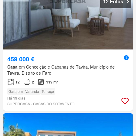
12 Fotos
459 000 €
Casa
em Conceição e Cabanas de Tavira, Município de
Tavira, Distrito de Faro
T2
2
119 m²
Garajem
Varanda
Terraço
Há 19 dias
SUPERCASA - CASAS DO SOTAVENTO