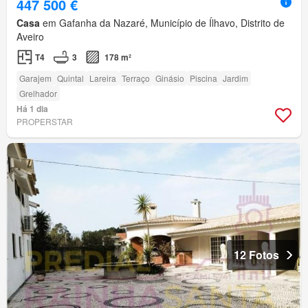
447 500 €
Casa
em Gafanha da Nazaré, Município de Ílhavo, Distrito de
Aveiro
T4
3
178 m²
Garajem
Quintal
Lareira
Terraço
Ginásio
Piscina
Jardim
Grelhador
Há 1 dia
PROPERSTAR
12 Fotos