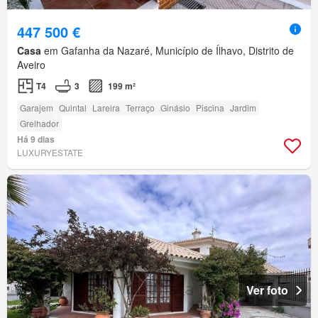
447 500 €
Casa
em Gafanha da Nazaré, Município de Ílhavo, Distrito de
Aveiro
T4
3
199 m²
Garajem
Quintal
Lareira
Terraço
Ginásio
Piscina
Jardim
Grelhador
Há 9 dias
LUXURYESTATE
Ver foto