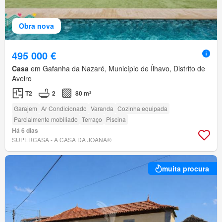
Obra nova
495 000 €
Casa
em Gafanha da Nazaré, Município de Ílhavo, Distrito de
Aveiro
T2
2
80 m²
Garajem
Ar Condicionado
Varanda
Cozinha equipada
Parcialmente mobiliado
Terraço
Piscina
Há 6 dias
SUPERCASA - A CASA DA JOANA®
muita procura