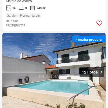
Distrito de Aveiro
T4
3
243 m²
Garajem
Piscina
Jardim
Há 7 dias
PROPERSTAR
muita procura
12 Fotos