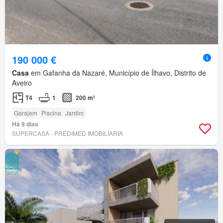
190 000 €
Casa
em Gafanha da Nazaré, Município de Ílhavo, Distrito de
Aveiro
T4
1
200 m²
Garajem
Piscina
Jardim
Há 9 dias
SUPERCASA - PREDIMED IMOBILÍARIA