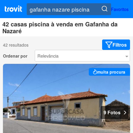
Favoritos
42 casas piscina à venda em Gafanha da
Nazaré
Filtros
42 resultados
Ordenar por
muita procura
9 Fotos