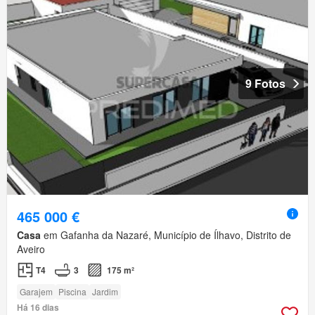
9 Fotos
465 000 €
Casa
em Gafanha da Nazaré, Município de Ílhavo, Distrito de
Aveiro
T4
3
175 m²
Garajem
Piscina
Jardim
Há 16 dias