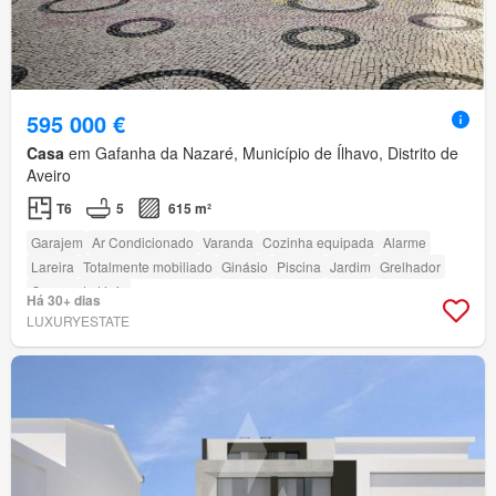
595 000 €
Casa
em Gafanha da Nazaré, Município de Ílhavo, Distrito de
Aveiro
T6
5
615 m²
Garajem
Ar Condicionado
Varanda
Cozinha equipada
Alarme
Lareira
Totalmente mobiliado
Ginásio
Piscina
Jardim
Grelhador
Campo de ténis
Há 30+ dias
LUXURYESTATE