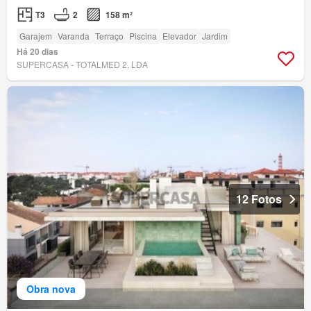
T3
2
158 m²
Garajem
Varanda
Terraço
Piscina
Elevador
Jardim
Há 20 dias
SUPERCASA - TOTALMED 2, LDA
12 Fotos
Obra nova