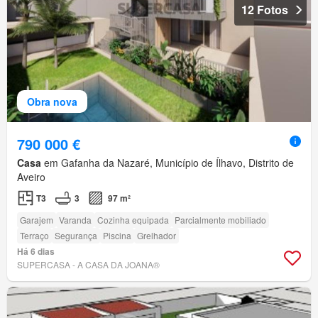
12 Fotos
Obra nova
790 000 €
Casa
em Gafanha da Nazaré, Município de Ílhavo, Distrito de
Aveiro
T3
3
97 m²
Garajem
Varanda
Cozinha equipada
Parcialmente mobiliado
Terraço
Segurança
Piscina
Grelhador
Há 6 dias
SUPERCASA - A CASA DA JOANA®