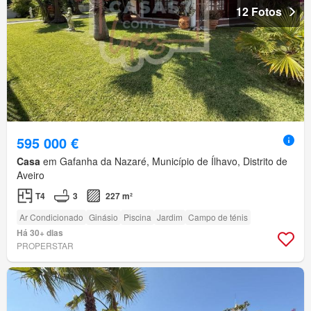
12 Fotos
595 000 €
Casa
em Gafanha da Nazaré, Município de Ílhavo, Distrito de
Aveiro
T4
3
227 m²
Ar Condicionado
Ginásio
Piscina
Jardim
Campo de ténis
Há 30+ dias
PROPERSTAR