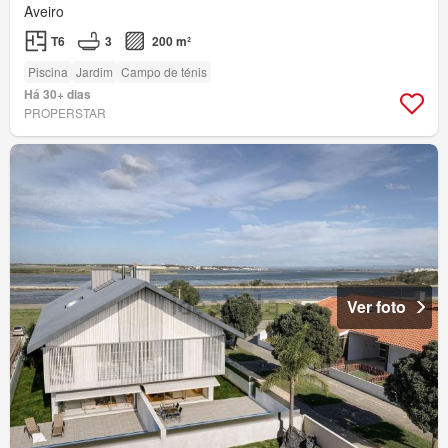
Aveiro
T6
3
200 m²
Piscina
Jardim
Campo de ténis
Há 30+ dias
PROPERSTAR
Ver foto