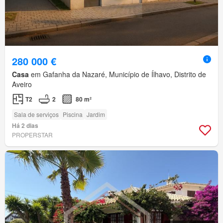
280 000 €
Casa
em Gafanha da Nazaré, Município de Ílhavo, Distrito de
Aveiro
T2
2
80 m²
Sala de serviços
Piscina
Jardim
Há 2 dias
PROPERSTAR