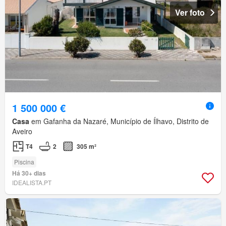
Ver foto
1 500 000 €
Casa
em Gafanha da Nazaré, Município de Ílhavo, Distrito de
Aveiro
T4
2
305 m²
Piscina
Há 30+ dias
IDEALISTA.PT