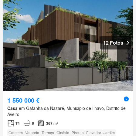
12 Fotos
1 550 000 €
Casa
em Gafanha da Nazaré, Município de Ílhavo, Distrito de
Aveiro
T4
6
367 m²
Garajem
Varanda
Terraço
Ginásio
Piscina
Elevador
Jardim