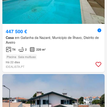
447 500 €
Casa
em Gafanha da Nazaré, Município de Ílhavo, Distrito de
Aveiro
T4
2
220 m²
Piscina
Sala multiuso
Há 22 dias
IDEALISTA.PT