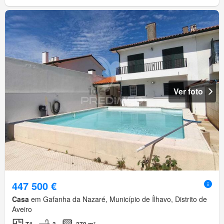
Ver foto
447 500 €
Casa
em Gafanha da Nazaré, Município de Ílhavo, Distrito de
Aveiro
T4
3
370 m²