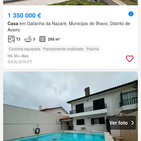
1 350 000 €
Casa
em Gafanha da Nazaré, Município de Ílhavo, Distrito de
Aveiro
T3
3
288 m²
Cozinha equipada
Parcialmente mobiliado
Piscina
Há 30+ dias
IDEALISTA.PT
Ver foto