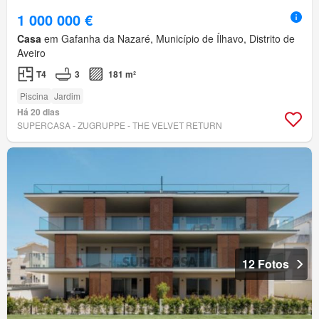
1 000 000 €
Casa
em Gafanha da Nazaré, Município de Ílhavo, Distrito de
Aveiro
T4
3
181 m²
Piscina
Jardim
Há 20 dias
SUPERCASA - ZUGRUPPE - THE VELVET RETURN
12 Fotos