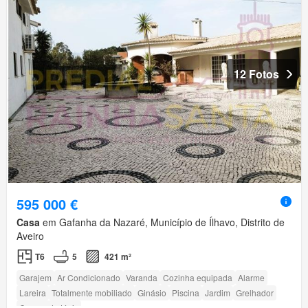
12 Fotos
595 000 €
Casa
em Gafanha da Nazaré, Município de Ílhavo, Distrito de
Aveiro
T6
5
421 m²
Garajem
Ar Condicionado
Varanda
Cozinha equipada
Alarme
Lareira
Totalmente mobiliado
Ginásio
Piscina
Jardim
Grelhador
Campo de ténis