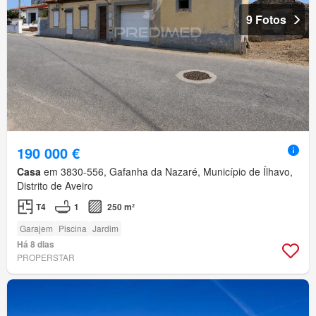
9 Fotos
190 000 €
Casa
em 3830-556, Gafanha da Nazaré, Município de Ílhavo,
Distrito de Aveiro
T4
1
250 m²
Garajem
Piscina
Jardim
Há 8 dias
PROPERSTAR