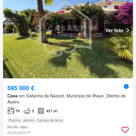
Ver foto
595 000 €
Casa
em Gafanha da Nazaré, Município de Ílhavo, Distrito de
Aveiro
T4
3
421 m²
Piscina
Jardim
Campo de ténis
Há 30+ dias
IDEALISTA.PT