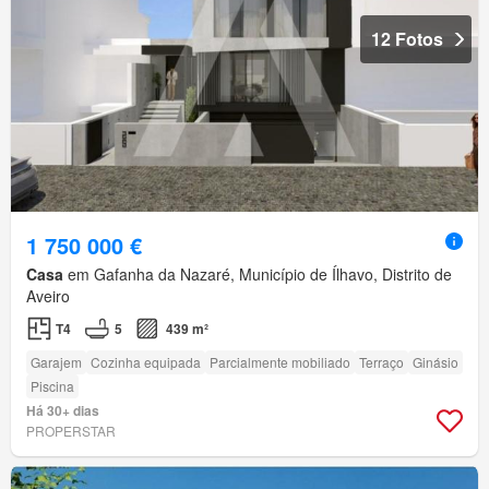
12 Fotos
1 750 000 €
Casa
em Gafanha da Nazaré, Município de Ílhavo, Distrito de
Aveiro
T4
5
439 m²
Garajem
Cozinha equipada
Parcialmente mobiliado
Terraço
Ginásio
Piscina
Há 30+ dias
PROPERSTAR