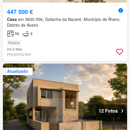
447 500 €
Casa
em 3830-556, Gafanha da Nazaré, Município de Ílhavo,
Distrito de Aveiro
T4
3
Piscina
Há 8 dias
PROPERSTAR
Atualizado
12 Fotos