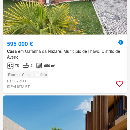
595 000 €
Casa
em Gafanha da Nazaré, Município de Ílhavo, Distrito de
Aveiro
T5
4
650 m²
Piscina
Campo de ténis
Há 30+ dias
IDEALISTA.PT