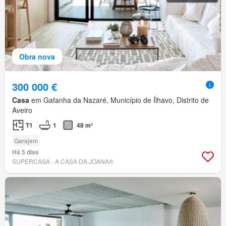
Obra nova
300 000 €
Casa
em Gafanha da Nazaré, Município de Ílhavo, Distrito de
Aveiro
T1
1
48 m²
Garajem
Há 5 dias
SUPERCASA - A CASA DA JOANA®