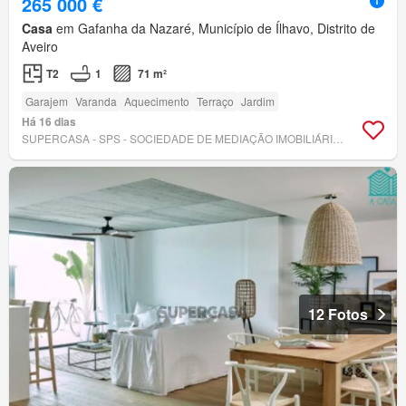
265 000 €
Casa
em Gafanha da Nazaré, Município de Ílhavo, Distrito de
Aveiro
T2
1
71 m²
Garajem
Varanda
Aquecimento
Terraço
Jardim
Há 16 dias
SUPERCASA - SPS - SOCIEDADE DE MEDIAÇÃO IMOBILIÁRIA, LDA
12 Fotos