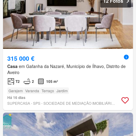
12 Fotos
315 000 €
Casa
em Gafanha da Nazaré, Município de Ílhavo, Distrito de
Aveiro
T2
2
105 m²
Garajem
Varanda
Terraço
Jardim
Há 16 dias
SUPERCASA - SPS - SOCIEDADE DE MEDIAÇÃO IMOBILIÁRIA, LDA