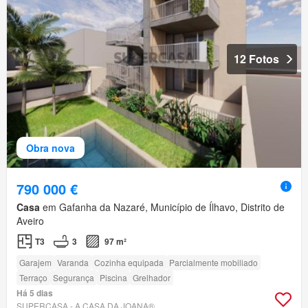
12 Fotos
Obra nova
790 000 €
Casa
em Gafanha da Nazaré, Município de Ílhavo, Distrito de
Aveiro
T3
3
97 m²
Garajem
Varanda
Cozinha equipada
Parcialmente mobiliado
Terraço
Segurança
Piscina
Grelhador
Há 5 dias
SUPERCASA - A CASA DA JOANA®