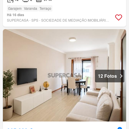
Garajem
Varanda
Terraço
Há 16 dias
SUPERCASA - SPS - SOCIEDADE DE MEDIAÇÃO IMOBILIÁRIA, LDA
12 Fotos