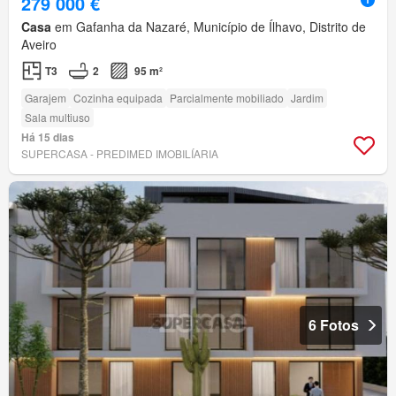
279 000 €
Casa
em Gafanha da Nazaré, Município de Ílhavo, Distrito de
Aveiro
T3
2
95 m²
Garajem
Cozinha equipada
Parcialmente mobiliado
Jardim
Sala multiuso
Há 15 dias
SUPERCASA - PREDIMED IMOBILÍARIA
6 Fotos