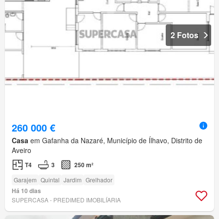
2 Fotos
260 000 €
Casa
em Gafanha da Nazaré, Município de Ílhavo, Distrito de
Aveiro
T4
3
250 m²
Garajem
Quintal
Jardim
Grelhador
Há 10 dias
SUPERCASA - PREDIMED IMOBILÍARIA