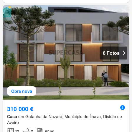
6 Fotos
Obra nova
310 000 €
Casa
em Gafanha da Nazaré, Município de Ílhavo, Distrito de
Aveiro
T2
2
97 m²