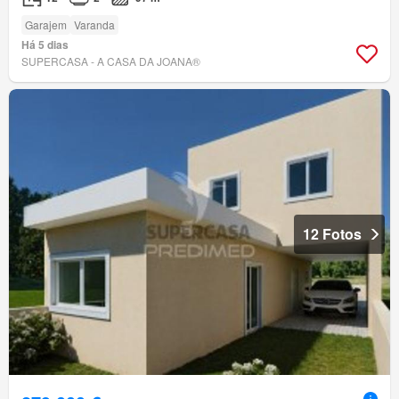
Garajem
Varanda
Há 5 dias
SUPERCASA - A CASA DA JOANA®
12 Fotos