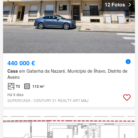
12 Fotos
440 000 €
Casa
em Gafanha da Nazaré, Município de Ílhavo, Distrito de
Aveiro
T3
112 m²
Há 8 dias
SUPERCASA - CENTURY 21 REALTY ART M&J