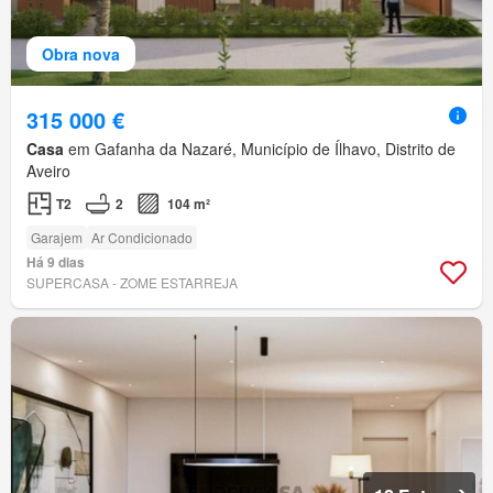
Obra nova
315 000 €
Casa
em Gafanha da Nazaré, Município de Ílhavo, Distrito de
Aveiro
T2
2
104 m²
Garajem
Ar Condicionado
Há 9 dias
SUPERCASA - ZOME ESTARREJA