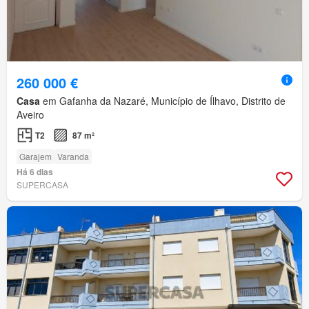
260 000 €
Casa
em Gafanha da Nazaré, Município de Ílhavo, Distrito de
Aveiro
T2
87 m²
Garajem
Varanda
Há 6 dias
SUPERCASA