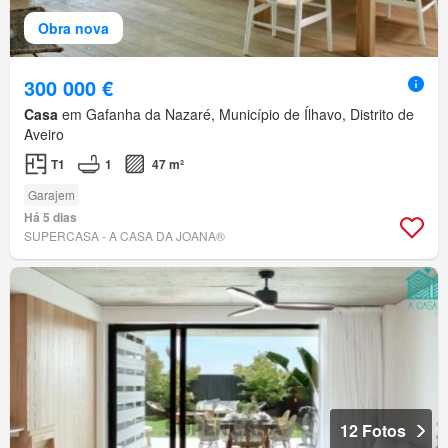
Obra nova
300 000 €
Casa
em Gafanha da Nazaré, Município de Ílhavo, Distrito de
Aveiro
T1
1
47 m²
Garajem
Há 5 dias
SUPERCASA - A CASA DA JOANA®
12 Fotos