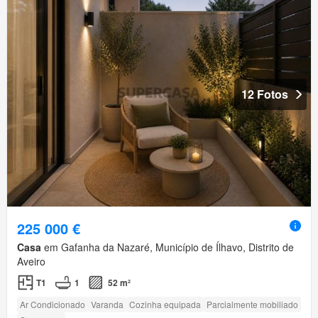
12 Fotos
225 000 €
Casa
em Gafanha da Nazaré, Município de Ílhavo, Distrito de
Aveiro
T1
1
52 m²
Ar Condicionado
Varanda
Cozinha equipada
Parcialmente mobiliado