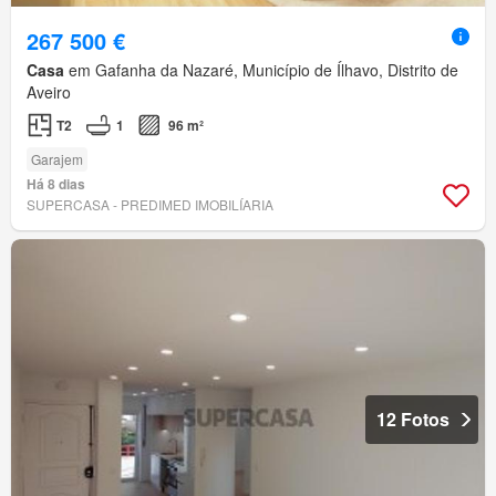
267 500 €
Casa
em Gafanha da Nazaré, Município de Ílhavo, Distrito de
Aveiro
T2
1
96 m²
Garajem
Há 8 dias
SUPERCASA - PREDIMED IMOBILÍARIA
12 Fotos