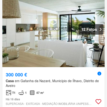
12 Fotos
300 000 €
Casa
em Gafanha da Nazaré, Município de Ílhavo, Distrito de
Aveiro
T1
1
47 m²
Há 16 dias
SUPERCASA - EXITCASA - MEDIAÇÃO IMOBILIÁRIA UNIPESSOAL, LDA