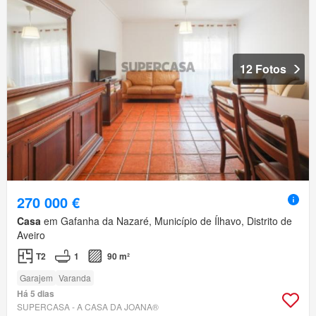
12 Fotos
270 000 €
Casa
em Gafanha da Nazaré, Município de Ílhavo, Distrito de
Aveiro
T2
1
90 m²
Garajem
Varanda
Há 5 dias
SUPERCASA - A CASA DA JOANA®