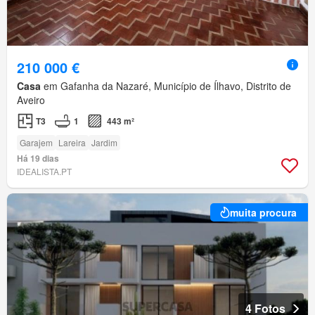
210 000 €
Casa
em Gafanha da Nazaré, Município de Ílhavo, Distrito de
Aveiro
T3
1
443 m²
Garajem
Lareira
Jardim
Há 19 dias
IDEALISTA.PT
muita procura
4 Fotos