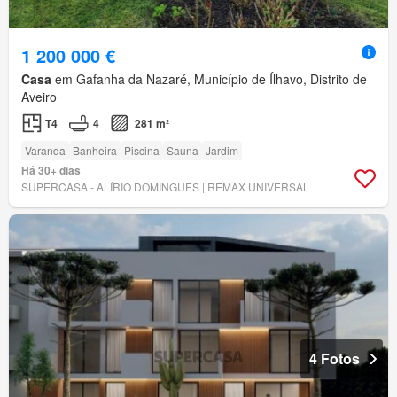
1 200 000 €
Casa
em Gafanha da Nazaré, Município de Ílhavo, Distrito de
Aveiro
T4
4
281 m²
Varanda
Banheira
Piscina
Sauna
Jardim
Há 30+ dias
SUPERCASA - ALÍRIO DOMINGUES | REMAX UNIVERSAL
4 Fotos