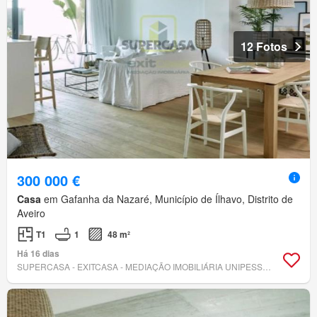
12 Fotos
300 000 €
Casa
em Gafanha da Nazaré, Município de Ílhavo, Distrito de
Aveiro
T1
1
48 m²
Há 16 dias
SUPERCASA - EXITCASA - MEDIAÇÃO IMOBILIÁRIA UNIPESSOAL, LDA