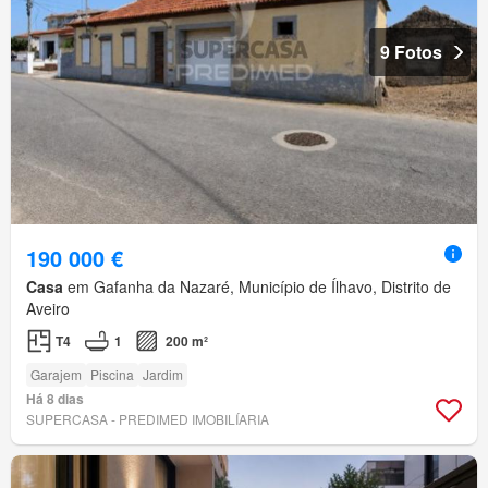
9 Fotos
190 000 €
Casa
em Gafanha da Nazaré, Município de Ílhavo, Distrito de
Aveiro
T4
1
200 m²
Garajem
Piscina
Jardim
Há 8 dias
SUPERCASA - PREDIMED IMOBILÍARIA