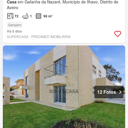
Casa
em Gafanha da Nazaré, Município de Ílhavo, Distrito de
Aveiro
T2
1
96 m²
Garajem
Há 8 dias
SUPERCASA - PREDIMED IMOBILÍARIA
12 Fotos