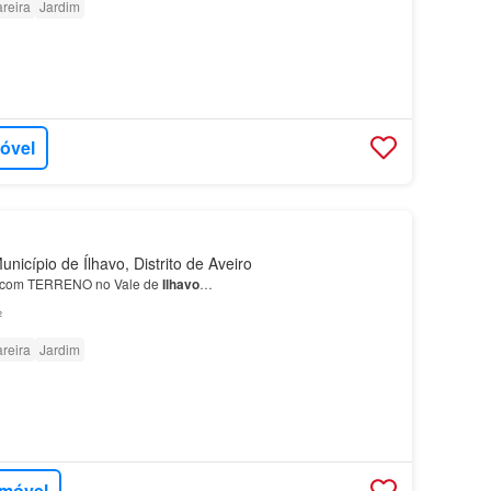
reira
Jardim
móvel
nicípio de Ílhavo, Distrito de Aveiro
com TERRENO no Vale de
Ilhavo
…
²
reira
Jardim
imóvel