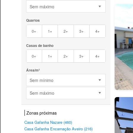
Sem máximo
Quartos
0+
1+
2+
3+
4+
Casas de banho
0+
1+
2+
3+
4+
Área/m²
Sem mínimo
Sem máximo
Zonas próximas
Casa Gafanha Nazare (460)
Casa Gafanha Encarnação Aveiro (216)