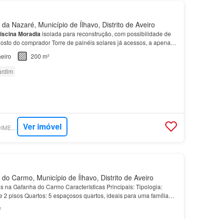
a Nazaré, Município de Ílhavo, Distrito de Aveiro
iscina
Moradia
isolada para reconstrução, com possibilidade de
gosto do comprador Torre de painéis solares já acessos, a apenas
 da Barra e Costa Nova Proximidade d…
eiro
200 m²
ardim
Ver imóvel
SUPERCASA - PREDIMED IMOBILÍARIA
o Carmo, Município de Ílhavo, Distrito de Aveiro
s na Gafanha do Carmo Características Principais: Tipologia:
e 2 pisos Quartos: 5 espaçosos quartos, ideais para uma família
m privilegia espaço e conforto
Garagem
:…
²