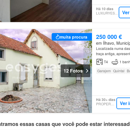
Há 10 dias
Ver
LUXURYESTATE
250 000 €
muita procura
em Ílhavo, Municíp
Localizada numa das
traça antiga, apresen
T4
1
banh
12 Fotos
Garajem
Quintal
B
Há 30+ dias
Ver 
PROPERSTAR
tramos essas casas que você pode estar interessa