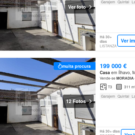
Garajem
Quintal
La
Ver foto
Há 30+
Ver i
dias
LISTANZA
199 000 €
muita procura
Casa
em Ílhavo, Mu
Vende-se
MORADIA
T3
311 m
Garajem
Quintal
La
12 Fotos
Há 30+ dias
Ver 