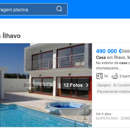
 Ílhavo
490 000 €
568
Casa
em Ílhavo, Mu
No exterior da
casa
c
churrasqueira…
T4
3
banh
12 Fotos
Garajem
Ar Condic
Parcialmente mobili
Há 9 dias