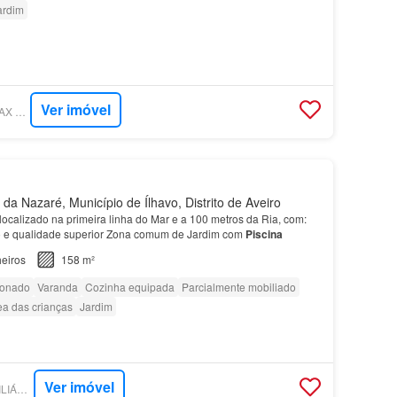
ardim
Ver imóvel
SUPERCASA - RE/MAX VANTAGEM RIA
a Nazaré, Município de Ílhavo, Distrito de Aveiro
 localizado na primeira linha do Mar e a 100 metros da Ria, com:
 e qualidade superior Zona comum de Jardim com
Piscina
eiros
158 m²
ionado
Varanda
Cozinha equipada
Parcialmente mobiliado
ea das crianças
Jardim
Ver imóvel
SUPERCASA - IMOBILIÁRIA HORIZONTE