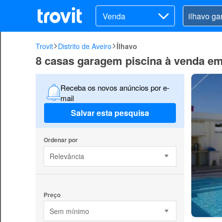
Venda
Trovit
Distrito de Aveiro
Ílhavo
8 casas garagem piscina à venda em
Receba os novos anúncios por e-
mail
Salvar esta pesquisa
Ordenar por
Relevância
Preço
Sem mínimo