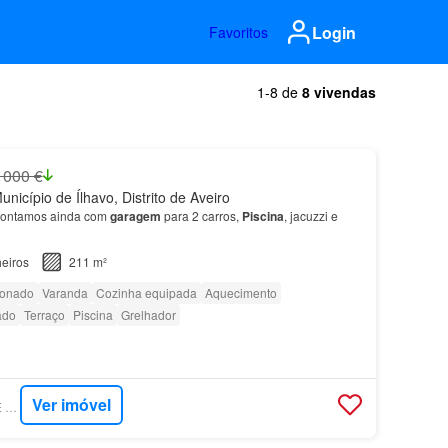
Login
Favoritos
1-8 de
8 vivendas
 000 €
nicípio de Ílhavo, Distrito de Aveiro
ontamos ainda com
garagem
para 2 carros,
Piscina
, jacuzzi e
eiros
211 m²
ionado
Varanda
Cozinha equipada
Aquecimento
ado
Terraço
Piscina
Grelhador
Ver imóvel
SUPERCASA - ZOME ESTARREJA