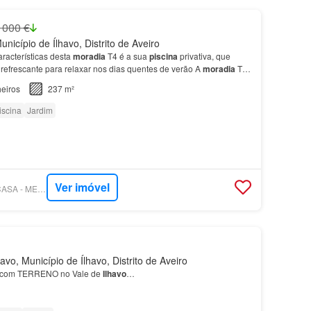
 000 €
nicípio de Ílhavo, Distrito de Aveiro
racterísticas desta
moradia
T4 é a sua
piscina
privativa, que
refrescante para relaxar nos dias quentes de verão A
moradia
T4
garagem
espaçosa, proporcionando amplo e…
eiros
237 m²
iscina
Jardim
Ver imóvel
SUPERCASA - EXITCASA - MEDIAÇÃO IMOBILIÁRIA UNIPESSOAL, LDA
vo, Município de Ílhavo, Distrito de Aveiro
com TERRENO no Vale de
Ilhavo
…