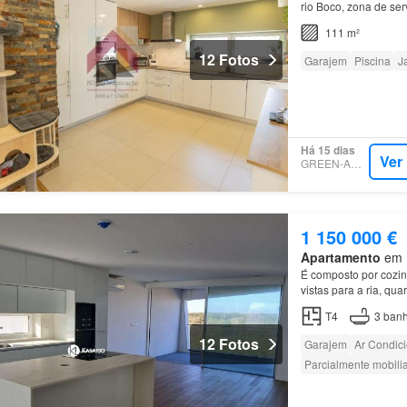
rio Boco, zona de ser
completa Característi
111 m²
12 Fotos
Garajem
Piscina
J
Há 15 dias
Ver
GREEN-ACRES
1 150 000 €
Apartamento
em Í
É composto por cozin
vistas para a ria, qu
fechada na cave co
T4
3
banh
12 Fotos
Garajem
Ar Condic
Parcialmente mobili