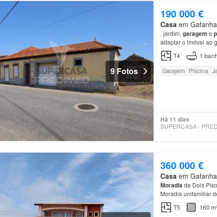
190 000 €
Casa
em Gafanha d
, jardim,
garagem
e
p
adaptar o imóvel ao 
5 minutos das praias
T4
1
banh
9 Fotos
Garajem
Piscina
J
Há 11 dias
360 000 €
Casa
em Gafanha d
Moradia
de Dois Piso
Moradia unifamiliar d
numerosa ou para que
T5
160 m