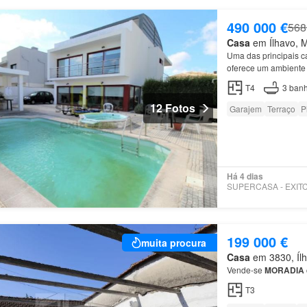
490 000 €
568
Casa
em Ílhavo, Mu
Uma das principais ca
oferece um ambiente 
também possui uma
T4
3
banh
12 Fotos
Garajem
Terraço
P
Há 4 dias
199 000 €
muita procura
Casa
em 3830, Ílha
Vende-se
MORADIA
T3