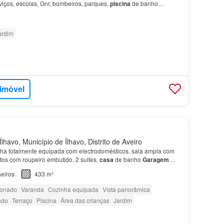
viços, escolas, Gnr, bombeiros, parques,
piscina
de banho
cas específicas -1 andar -136 m² área br…
ardim
 imóvel
lhavo, Município de Ílhavo, Distrito de Aveiro
ha totalmente equipada com electrodomésticos, sala ampla com
artos com roupeiro embutido, 2 suites,
casa
de banho
Garagem
m 55 m2…
eiros
433 m²
ionado
Varanda
Cozinha equipada
Vista panorâmica
ado
Terraço
Piscina
Área das crianças
Jardim