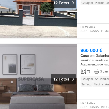
12 Fotos
Garajem
Piscina
J
Há 22 dias
960 000 €
Casa
em Gafanha d
Inserido num edifício
Acabamentos de luxo
T3
3
banh
12 Fotos
Garajem
Ar Condic
Terraço
Piscina
Ár
Há 19 dias