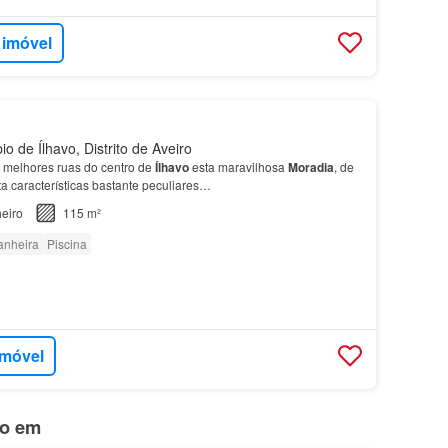
 imóvel
io de Ílhavo, Distrito de Aveiro
 melhores ruas do centro de
Ílhavo
esta maravilhosa
Moradia
, de
ta características bastante peculiares…
eiro
115 m²
anheira
Piscina
imóvel
do em