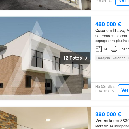
PROPERSTAR
480 000 €
Casa
em Ílhavo, Mu
O terreno conta com 
espaço para
piscina
T4
3
banh
12 Fotos
Garajem
Varanda
Há 30+ dias
Ver
LUXURYESTATE
380 000 €
Vivienda
em 3830, 
Moradia
T4 independe