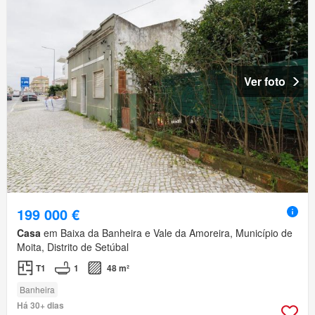
Ver foto
199 000 €
Casa
em Baixa da Banheira e Vale da Amoreira, Município de
Moita, Distrito de Setúbal
T1
1
48 m²
Banheira
Há 30+ dias