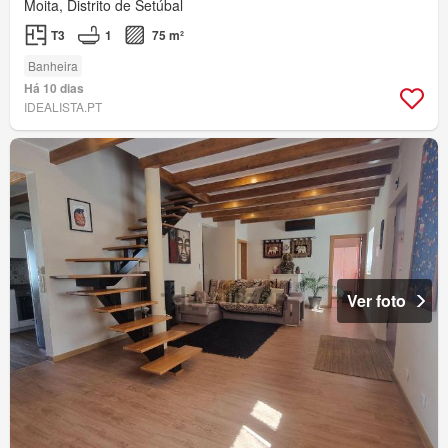
Moita, Distrito de Setúbal
T3
1
75 m²
Banheira
Há 10 dias
IDEALISTA.PT
Ver foto