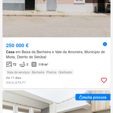
250 000 €
Casa
em Baixa da Banheira e Vale da Amoreira, Município de
Moita, Distrito de Setúbal
T2
2
119 m²
Sala de serviços
Banheira
Piscina
Grelhador
Há 17 dias
IDEALISTA.PT
muita procura