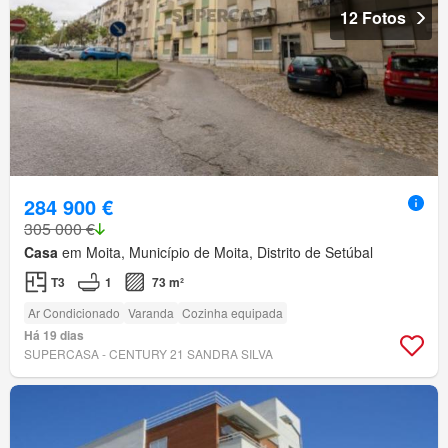
12 Fotos
284 900 €
305 000 €
Casa
em Moita, Município de Moita, Distrito de Setúbal
T3
1
73 m²
Ar Condicionado
Varanda
Cozinha equipada
Há 19 dias
SUPERCASA - CENTURY 21 SANDRA SILVA