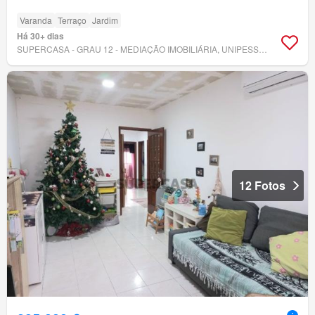
Varanda
Terraço
Jardim
Há 30+ dias
SUPERCASA - GRAU 12 - MEDIAÇÃO IMOBILIÁRIA, UNIPESSOAL LDA
12 Fotos