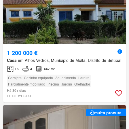
1 200 000 €
Casa
em Alhos Vedros, Município de Moita, Distrito de Setúbal
T6
4
447 m²
Garajem
Cozinha equipada
Aquecimento
Lareira
Parcialmente mobiliado
Piscina
Jardim
Grelhador
Há 30+ dias
LUXURYESTATE
muita procura