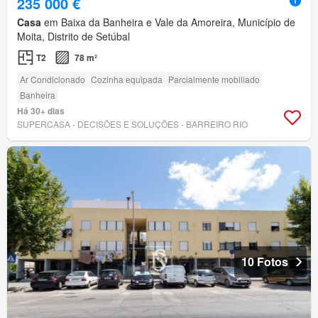
235 000 €
Casa
em Baixa da Banheira e Vale da Amoreira, Município de
Moita, Distrito de Setúbal
T2
78 m²
Ar Condicionado
Cozinha equipada
Parcialmente mobiliado
Banheira
Há 30+ dias
SUPERCASA - DECISÕES E SOLUÇÕES - BARREIRO RIO
10 Fotos