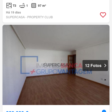
T3
1
97 m²
Há 19 dias
SUPERCASA - PROPERTY CLUB
12 Fotos