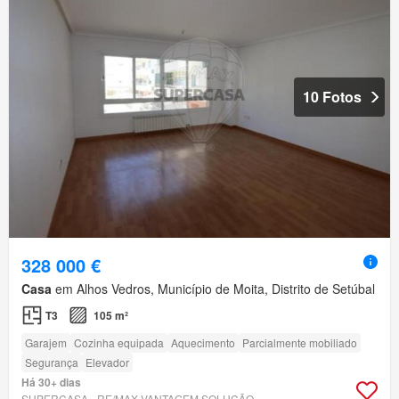
10 Fotos
328 000 €
Casa
em Alhos Vedros, Município de Moita, Distrito de Setúbal
T3
105 m²
Garajem
Cozinha equipada
Aquecimento
Parcialmente mobiliado
Segurança
Elevador
Há 30+ dias
SUPERCASA - RE/MAX VANTAGEM SOLUÇÃO