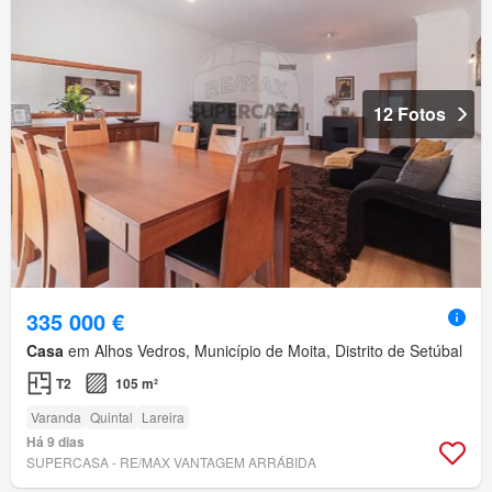
12 Fotos
335 000 €
Casa
em Alhos Vedros, Município de Moita, Distrito de Setúbal
T2
105 m²
Varanda
Quintal
Lareira
Há 9 dias
SUPERCASA - RE/MAX VANTAGEM ARRÁBIDA