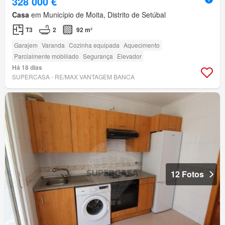
328 000 €
Casa
em Município de Moita, Distrito de Setúbal
T3
2
92 m²
Garajem
Varanda
Cozinha equipada
Aquecimento
Parcialmente mobiliado
Segurança
Elevador
Há 18 dias
SUPERCASA - RE/MAX VANTAGEM BANCA
12 Fotos