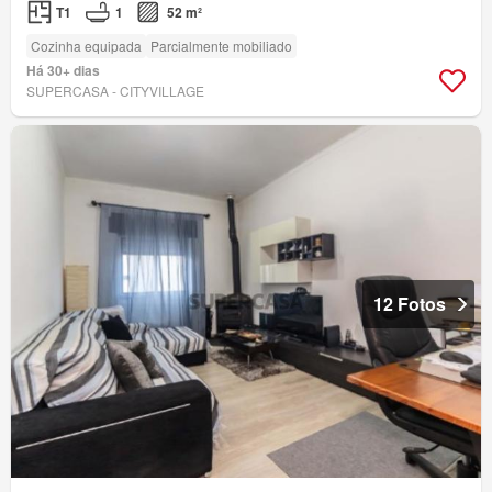
T1
1
52 m²
Cozinha equipada
Parcialmente mobiliado
Há 30+ dias
SUPERCASA - CITYVILLAGE
12 Fotos