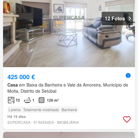
12 Fotos
425 000 €
Casa
em Baixa da Banheira e Vale da Amoreira, Município de
Moita, Distrito de Setúbal
T2
1
126 m²
Lareira
Totalmente mobiliado
Banheira
Há 19 dias
SUPERCASA - 5ª AVENIDA - IMOBILIÁRIA