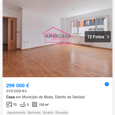
12 Fotos
299 000 €
315 000 €
Casa
em Município de Moita, Distrito de Setúbal
T3
2
133 m²
Aquecimento
Banheira
Ginásio
Elevador