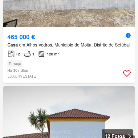
465 000 €
Casa
em Alhos Vedros, Município de Moita, Distrito de Setúbal
T2
1
120 m²
Terraço
Há 30+ dias
LUXURYESTATE
12 Fotos