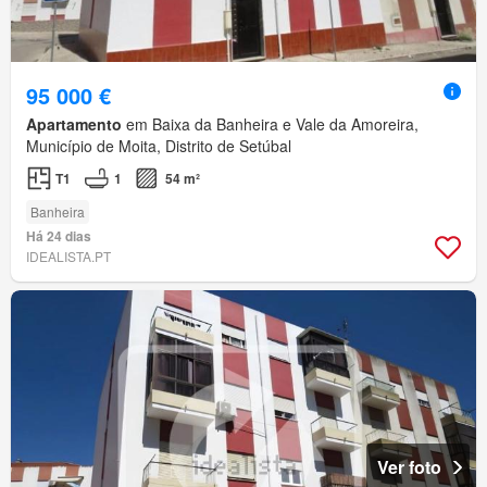
95 000 €
Apartamento
em Baixa da Banheira e Vale da Amoreira,
Município de Moita, Distrito de Setúbal
T1
1
54 m²
Banheira
Há 24 dias
IDEALISTA.PT
Ver foto