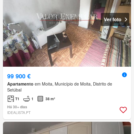
Ver foto
99 900 €
Apartamento
em Moita, Município de Moita, Distrito de
Setúbal
T1
1
38 m²
Há 30+ dias
IDEALISTA.PT