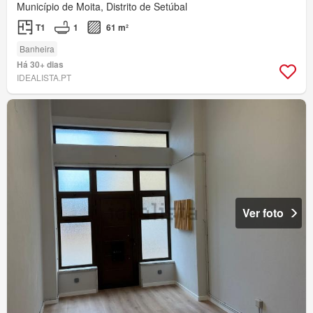
Município de Moita, Distrito de Setúbal
T1
1
61 m²
Banheira
Há 30+ dias
IDEALISTA.PT
Ver foto