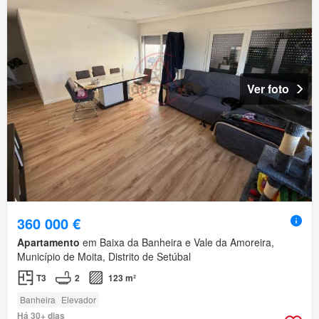
Ver foto
360 000 €
Apartamento
em Baixa da Banheira e Vale da Amoreira,
Município de Moita, Distrito de Setúbal
T3
2
123 m²
Banheira
Elevador
Há 30+ dias