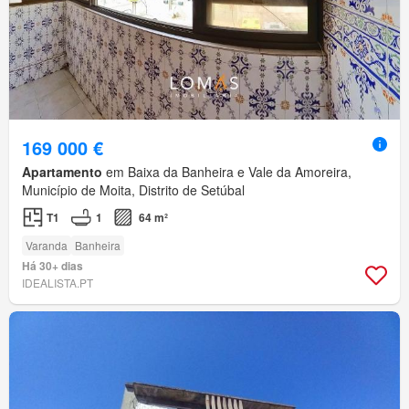
169 000 €
Apartamento
em Baixa da Banheira e Vale da Amoreira,
Município de Moita, Distrito de Setúbal
T1
1
64 m²
Varanda
Banheira
Há 30+ dias
IDEALISTA.PT