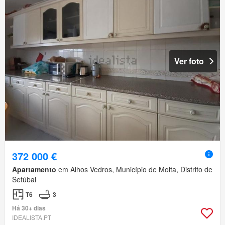
Ver foto
372 000 €
Apartamento
em Alhos Vedros, Município de Moita, Distrito de
Setúbal
T6
3
Há 30+ dias
IDEALISTA.PT