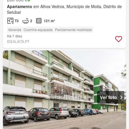
Apartamento
em Alhos Vedros, Município de Moita, Distrito de
Setúbal
T3
2
121 m²
Varanda
Cozinha equipada
Parcialmente mobiliado
Há 7 dias
IDEALISTA.PT
Ver foto