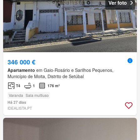
Ver foto
346 000 €
Apartamento
em Gaio-Rosário e Sarilhos Pequenos,
Município de Moita, Distrito de Setúbal
T4
1
176 m²
Varanda
Sala multiuso
Há 27 dias
IDEALISTA.PT