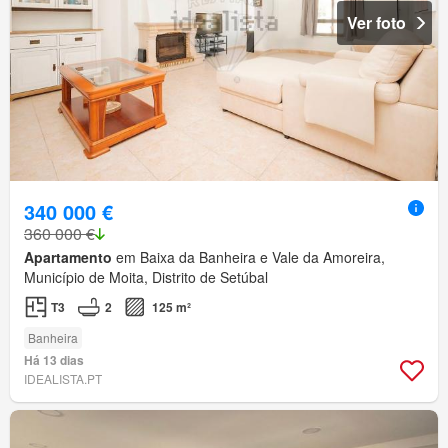
Ver foto
340 000 €
360 000 €
Apartamento
em Baixa da Banheira e Vale da Amoreira,
Município de Moita, Distrito de Setúbal
T3
2
125 m²
Banheira
Há 13 dias
IDEALISTA.PT