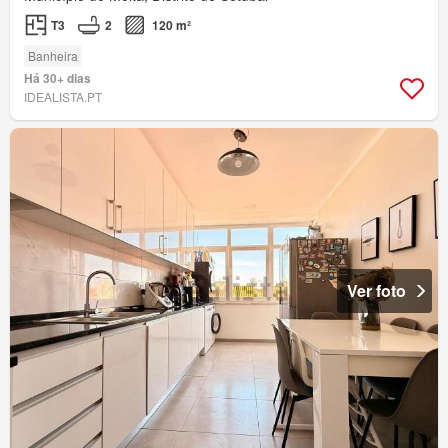
T3
2
120 m²
Banheira
Há 30+ dias
IDEALISTA.PT
Ver foto