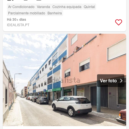
Ar Condicionado
Varanda
Cozinha equipada
Quintal
Parcialmente mobiliado
Banheira
Há 30+ dias
IDEALISTA.PT
Ver foto