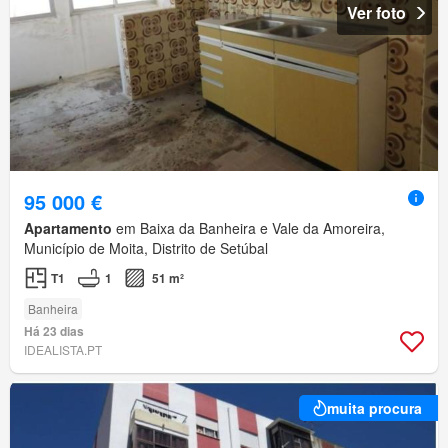
Ver foto
95 000 €
Apartamento
em Baixa da Banheira e Vale da Amoreira,
Município de Moita, Distrito de Setúbal
T1
1
51 m²
Banheira
Há 23 dias
IDEALISTA.PT
muita procura