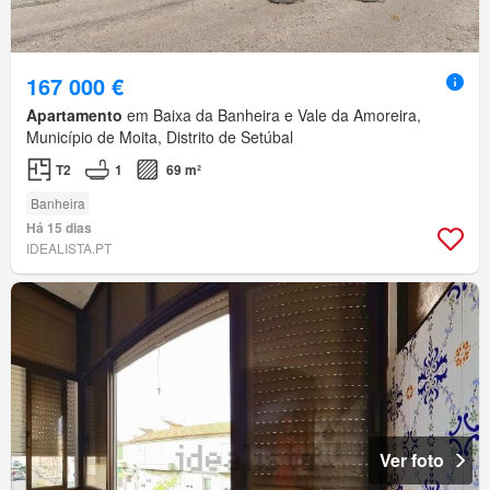
167 000 €
Apartamento
em Baixa da Banheira e Vale da Amoreira,
Município de Moita, Distrito de Setúbal
T2
1
69 m²
Banheira
Há 15 dias
IDEALISTA.PT
Ver foto