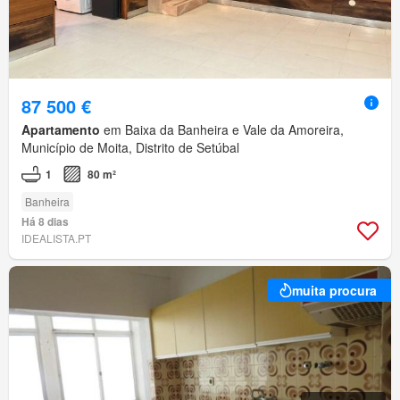
87 500 €
Apartamento
em Baixa da Banheira e Vale da Amoreira,
Município de Moita, Distrito de Setúbal
1
80 m²
Banheira
Há 8 dias
IDEALISTA.PT
muita procura