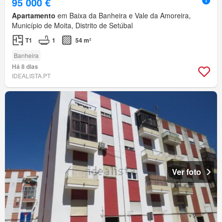
95 000 €
Apartamento
em Baixa da Banheira e Vale da Amoreira,
Município de Moita, Distrito de Setúbal
T1
1
54 m²
Banheira
Há 8 dias
IDEALISTA.PT
Ver foto