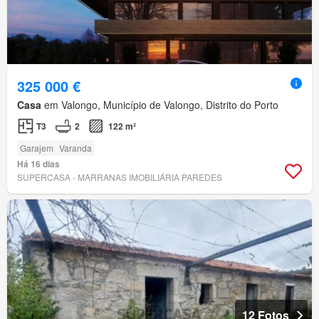
325 000 €
Casa
em Valongo, Município de Valongo, Distrito do Porto
T3
2
122 m²
Garajem
Varanda
Há 16 dias
SUPERCASA - MARRANAS IMOBILIÁRIA PAREDES
12 Fotos