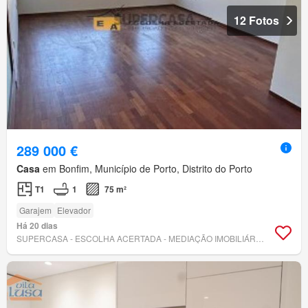
12 Fotos
289 000 €
Casa
em Bonfim, Município de Porto, Distrito do Porto
T1
1
75 m²
Garajem
Elevador
Há 20 dias
SUPERCASA - ESCOLHA ACERTADA - MEDIAÇÃO IMOBILIÁRIA, LDA