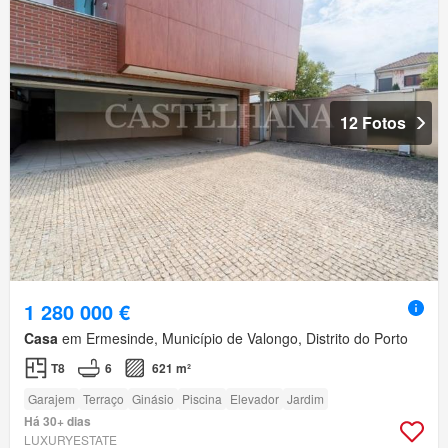
12 Fotos
1 280 000 €
Casa
em Ermesinde, Município de Valongo, Distrito do Porto
T8
6
621 m²
Garajem
Terraço
Ginásio
Piscina
Elevador
Jardim
Há 30+ dias
LUXURYESTATE