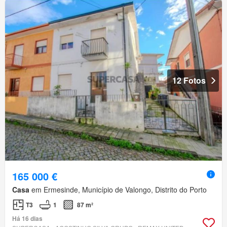
12 Fotos
165 000 €
Casa
em Ermesinde, Município de Valongo, Distrito do Porto
T3
1
87 m²
Há 16 dias