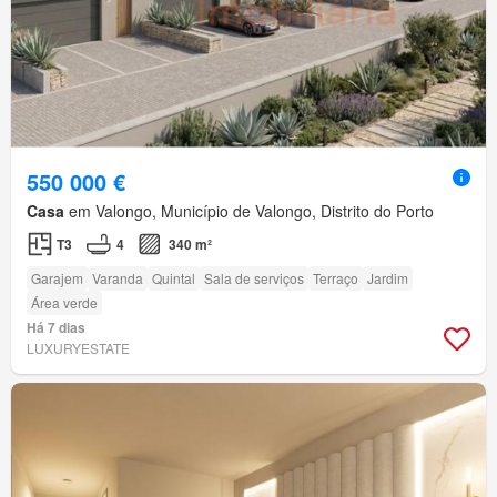
550 000 €
Casa
em Valongo, Município de Valongo, Distrito do Porto
T3
4
340 m²
Garajem
Varanda
Quintal
Sala de serviços
Terraço
Jardim
Área verde
Há 7 dias
LUXURYESTATE