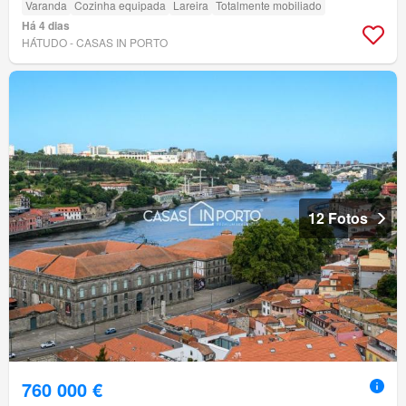
Varanda
Cozinha equipada
Lareira
Totalmente mobiliado
Há 4 dias
HÁTUDO - CASAS IN PORTO
12 Fotos
760 000 €