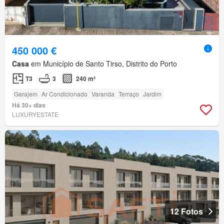
450 000 €
Casa
em Município de Santo Tirso, Distrito do Porto
T3
3
240 m²
Garajem
Ar Condicionado
Varanda
Terraço
Jardim
Há 30+ dias
LUXURYESTATE
12 Fotos