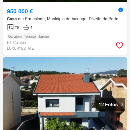
950 000 €
Casa
em Ermesinde, Município de Valongo, Distrito do Porto
T5
4
Garajem
Terraço
Jardim
Há 30+ dias
LUXURYESTATE
12 Fotos