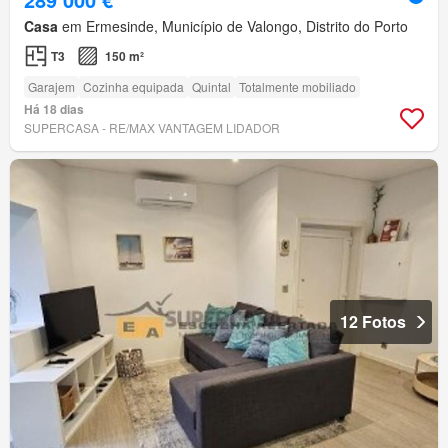
Casa
em Ermesinde, Município de Valongo, Distrito do Porto
T3
150 m²
Garajem
Cozinha equipada
Quintal
Totalmente mobiliado
Há 18 dias
SUPERCASA - RE/MAX VANTAGEM LIDADOR
12 Fotos