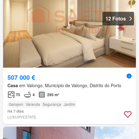
12 Fotos
507 000 €
Casa
em Valongo, Município de Valongo, Distrito do Porto
T5
4
295 m²
Garajem
Varanda
Segurança
Jardim
Há 7 dias
LUXURYESTATE