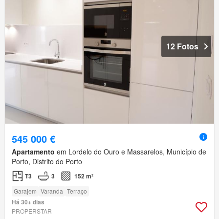
12 Fotos
545 000 €
Apartamento
em Lordelo do Ouro e Massarelos, Município de
Porto, Distrito do Porto
T3
3
152 m²
Garajem
Varanda
Terraço
Há 30+ dias
PROPERSTAR