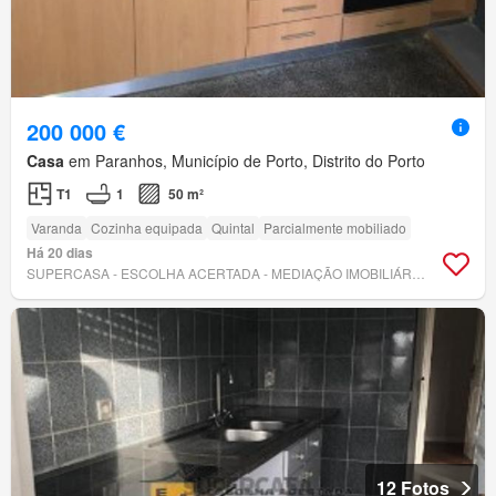
200 000 €
Casa
em Paranhos, Município de Porto, Distrito do Porto
T1
1
50 m²
Varanda
Cozinha equipada
Quintal
Parcialmente mobiliado
Há 20 dias
SUPERCASA - ESCOLHA ACERTADA - MEDIAÇÃO IMOBILIÁRIA, LDA
12 Fotos