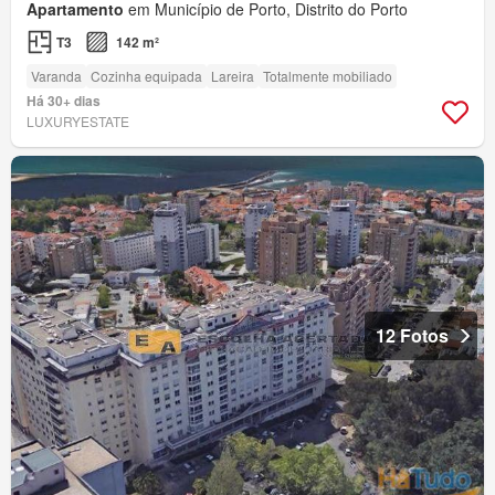
Apartamento
em Município de Porto, Distrito do Porto
T3
142 m²
Varanda
Cozinha equipada
Lareira
Totalmente mobiliado
Há 30+ dias
LUXURYESTATE
12 Fotos