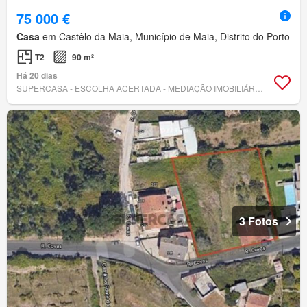
75 000 €
Casa
em Castêlo da Maia, Município de Maia, Distrito do Porto
T2
90 m²
Há 20 dias
SUPERCASA - ESCOLHA ACERTADA - MEDIAÇÃO IMOBILIÁRIA, LDA
3 Fotos