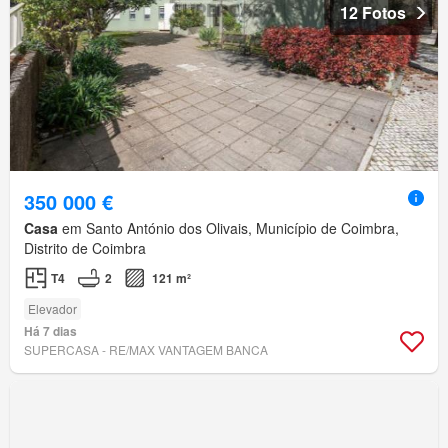
12 Fotos
350 000 €
Casa
em Santo António dos Olivais, Município de Coimbra,
Distrito de Coimbra
T4
2
121 m²
Elevador
Há 7 dias
SUPERCASA - RE/MAX VANTAGEM BANCA