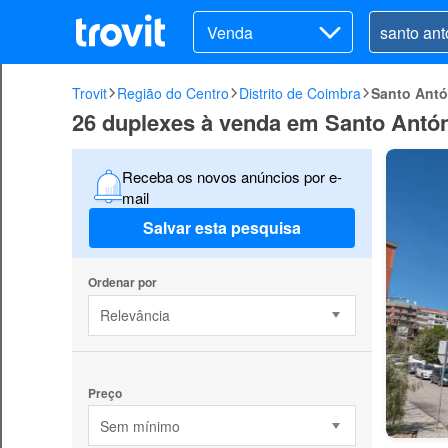
Venda
Trovit
Região do Centro
Distrito de Coimbra
Santo Antó
26 duplexes à venda em Santo Antón
Receba os novos anúncios por e-
mail
Salvar esta pesquisa
Ordenar por
Relevância
Preço
Sem mínimo