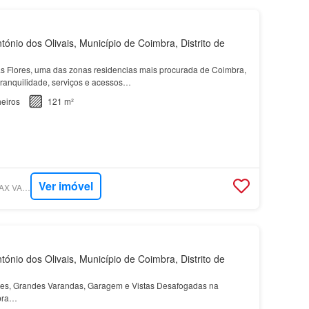
ónio dos Olivais, Município de Coimbra, Distrito de
s Flores, uma das zonas residencias mais procurada de Coimbra,
ranquilidade, serviços e acessos…
eiros
121 m²
Ver imóvel
SUPERCASA - RE/MAX VANTAGEM BANCA
ónio dos Olivais, Município de Coimbra, Distrito de
es, Grandes Varandas, Garagem e Vistas Desafogadas na
bra…