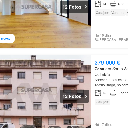
T4
4
banh
12 Fotos
Garajem
Varanda
Há 19 dias
 nova
379 000 €
Casa
em Santo Ant
Coimbra
Apresentamos este e
Teófilo Braga, no co
Características Princ
T5
3
banh
12 Fotos
Garajem
Há 17 dias