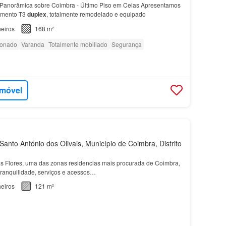
Panorâmica sobre Coimbra - Último Piso em Celas Apresentamos
tamento T3
duplex
, totalmente remodelado e equipado
eiros
168 m²
ionado
Varanda
Totalmente mobiliado
Segurança
imóvel
anto António dos Olivais, Município de Coimbra, Distrito
s Flores, uma das zonas residencias mais procurada de Coimbra,
ranquilidade, serviços e acessos…
eiros
121 m²