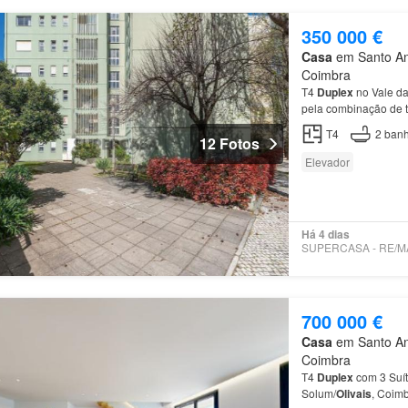
350 000 €
Casa
em Santo Ant
Coimbra
T4
Duplex
no Vale da
pela combinação de t
T4
2
banh
12 Fotos
Elevador
Há 4 dias
700 000 €
Casa
em Santo Ant
Coimbra
T4
Duplex
com 3 Suít
Solum/
Olivais
, Coim