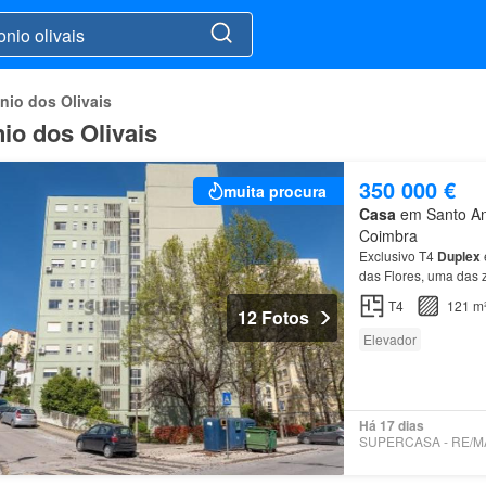
nio dos Olivais
io dos Olivais
350 000 €
muita procura
Casa
em Santo Ant
Coimbra
Exclusivo T4
Duplex
das Flores, uma das 
Inserido em edifício
T4
121 m
12 Fotos
Elevador
Há 17 dias