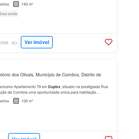
eiros
193 m²
Área verde
Ver imóvel
SUPERCASA - PRABITAR - SOCIEDADE DE MEDIAÇÃO IMOBILIÁRIA LDA
ónio dos Olivais, Município de Coimbra, Distrito de
xclusivo Apartamento T9 em
Duplex
, situado na prestigiada Rua
ração de Coimbra uma oportunidade única para habitação
ipais: - Tipologia T9 em
duplex
, distribuída por…
eiros
100 m²