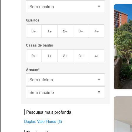
Sem máximo
Quartos
0+
1+
2+
3+
4+
Casas de banho
0+
1+
2+
3+
4+
Área/m²
Sem mínimo
Sem máximo
Pesquisa mais profunda
Duplex Vale Flores (3)