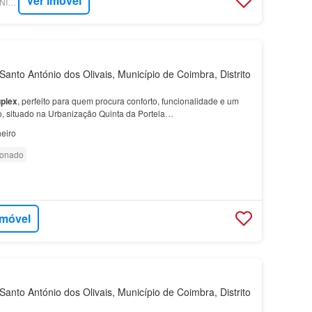
Ver imóvel
SUPERCASA - KW UNION COIMBRA
anto António dos Olivais, Município de Coimbra, Distrito
plex
, perfeito para quem procura conforto, funcionalidade e um
, situado na Urbanização Quinta da Portela…
eiro
ionado
imóvel
anto António dos Olivais, Município de Coimbra, Distrito