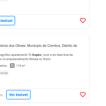
 imóvel
ónio dos Olivais, Município de Coimbra, Distrito de
agnífico apartamento T2
Duplex
, novo e em fase final de
do no empreendimento Relvas no Tovim.
eiros
110 m²
randa
Ver imóvel
SUPERCASA - KW UNION COIMBRA