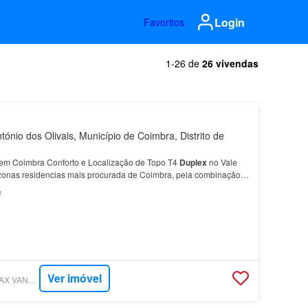
Login
Favoritos
1-26 de
26 vivendas
ónio dos Olivais, Município de Coimbra, Distrito de
em Coimbra Conforto e Localização de Topo T4
Duplex
no Vale
zonas residencias mais procurada de Coimbra, pela combinação
 com dois elevadores, este apartamento situa…
²
Ver imóvel
SUPERCASA - RE/MAX VANTAGEM ACADÉMICA