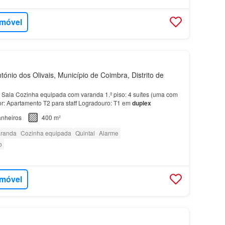
imóvel
ónio dos Olivais, Município de Coimbra, Distrito de
s Sala Cozinha equipada com varanda 1.º piso: 4 suítes (uma com
or: Apartamento T2 para staff Logradouro: T1 em
duplex
nheiros
400 m²
randa
Cozinha equipada
Quintal
Alarme
o
imóvel