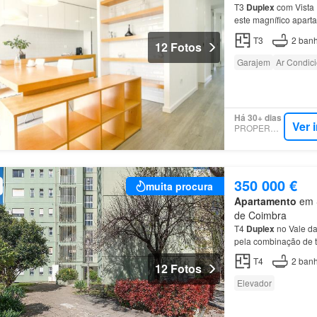
T3
Duplex
com Vista 
este magnífico apar
T3
2
banh
12 Fotos
Garajem
Ar Condic
Há 30+ dias
Ver 
PROPERSTAR
350 000 €
muita procura
Apartamento
em S
de Coimbra
T4
Duplex
no Vale da
pela combinação de t
T4
2
banh
12 Fotos
Elevador