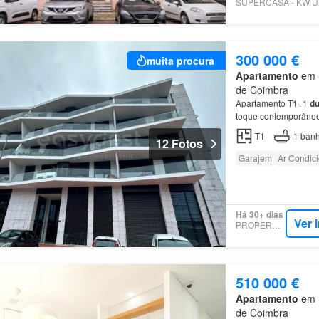
300 000 €
muita procura
Apartamento
em S
de Coimbra
Apartamento T1+1
du
toque contemporâneo
T1
1
banh
12 Fotos
Garajem
Ar Condic
Há 30+ dias
Ver 
PROPERSTAR
510 000 €
Apartamento
em S
de Coimbra