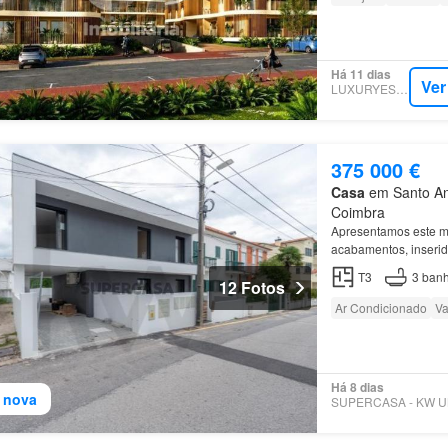
Há 11 dias
Ver
LUXURYESTATE
375 000 €
Casa
em Santo Ant
Coimbra
Apresentamos este m
acabamentos, inseri
T3
3
banh
12 Fotos
Ar Condicionado
Va
Há 8 dias
 nova