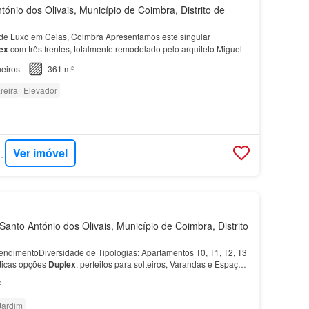
ónio dos Olivais, Município de Coimbra, Distrito de
de Luxo em Celas, Coimbra Apresentamos este singular
ex
com três frentes, totalmente remodelado pelo arquiteto Miguel
eiros
361 m²
reira
Elevador
Ver imóvel
SAS PRIME
anto António dos Olivais, Município de Coimbra, Distrito
dimentoDiversidade de Tipologias: Apartamentos T0, T1, T2, T3
sticas opções
Duplex
, perfeitos para solteiros, Varandas e Espaço
ão ao exterior em todas as frações,…
²
Jardim