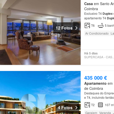
Casa
em Santo Ant
Coimbra
Exclusivo T4
Duplex
apartamento T4
Dupl
T6
5
banh
12 Fotos
Ar Condicionado
La
Há 5 dias
SUPERCASA - CA
435 000 €
Apartamento
em S
de Coimbra
Destaques do Empreen
e T4, incluindo fantá
Exterior: Forte ligaç
T2
107 m
4 Fotos
Garajem
Varanda