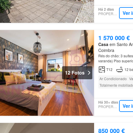
Há 2 dias
Ver 
PROPERSTAR
1 570 000 €
Casa
em Santo Ant
Coimbra
Rés do chão: 3 suíte
varanda) Piso superi
T12
12
ba
12 Fotos
Ar Condicionado
Va
Totalmente mobiliad
Há 30+ dias
Ver 
PROPERSTAR
850 000 €