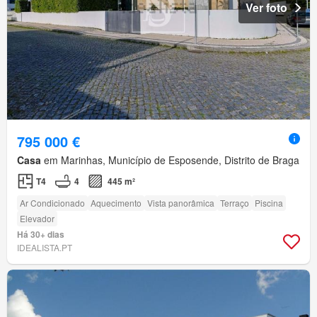
Ver foto
795 000 €
Casa
em Marinhas, Município de Esposende, Distrito de Braga
T4
4
445 m²
Ar Condicionado
Aquecimento
Vista panorâmica
Terraço
Piscina
Elevador
Há 30+ dias
IDEALISTA.PT