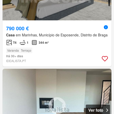
790 000 €
Casa
em Marinhas, Município de Esposende, Distrito de Braga
T4
1
344 m²
Varanda
Terraço
Há 30+ dias
IDEALISTA.PT
Ver foto