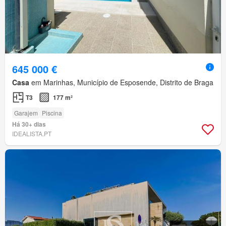
645 000 €
Casa
em Marinhas, Município de Esposende, Distrito de Braga
T3
177 m²
Garajem
Piscina
Há 30+ dias
IDEALISTA.PT