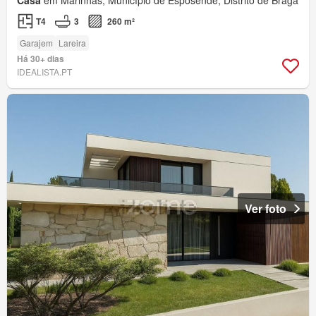
Casa
em Marinhas, Município de Esposende, Distrito de Braga
T4
3
260 m²
Garajem
Lareira
Há 30+ dias
IDEALISTA.PT
Ver foto