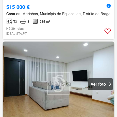
515 000 €
Casa
em Marinhas, Município de Esposende, Distrito de Braga
T3
3
235 m²
Há 30+ dias
IDEALISTA.PT
Ver foto