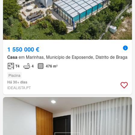
1 550 000 €
Casa
em Marinhas, Município de Esposende, Distrito de Braga
T4
4
476 m²
Piscina
Há 30+ dias
IDEALISTA.PT