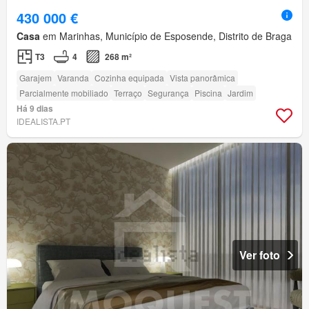
430 000 €
Casa
em Marinhas, Município de Esposende, Distrito de Braga
T3
4
268 m²
Garajem
Varanda
Cozinha equipada
Vista panorâmica
Parcialmente mobiliado
Terraço
Segurança
Piscina
Jardim
Há 9 dias
IDEALISTA.PT
Ver foto