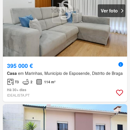
Ver foto
395 000 €
Casa
em Marinhas, Município de Esposende, Distrito de Braga
T3
2
114 m²
Há 30+ dias
IDEALISTA.PT