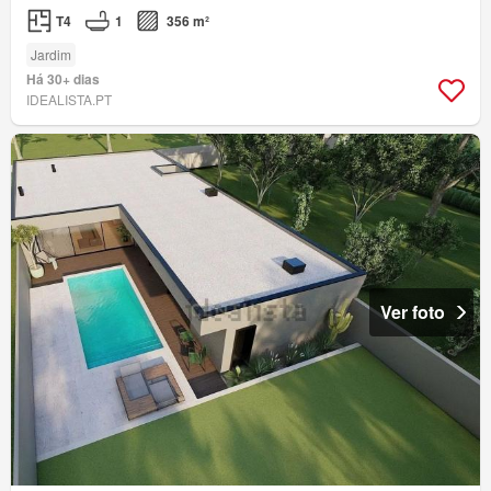
T4
1
356 m²
Jardim
Há 30+ dias
IDEALISTA.PT
Ver foto