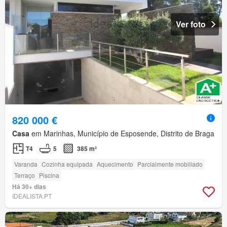
Ver foto
820 000 €
Casa
em Marinhas, Município de Esposende, Distrito de Braga
T4
5
385 m²
Varanda
Cozinha equipada
Aquecimento
Parcialmente mobiliado
Terraço
Piscina
Há 30+ dias
IDEALISTA.PT