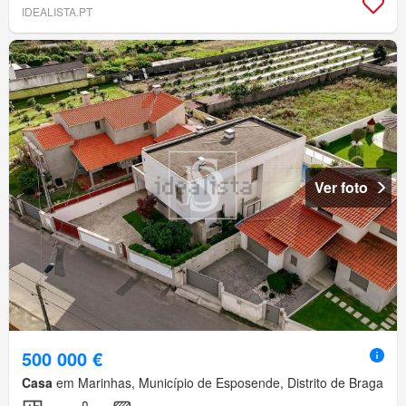
IDEALISTA.PT
Ver foto
500 000 €
Casa
em Marinhas, Município de Esposende, Distrito de Braga