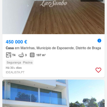
450 000 €
Casa
em Marinhas, Município de Esposende, Distrito de Braga
T4
3
197 m²
Segurança
Piscina
Há 30+ dias
IDEALISTA.PT