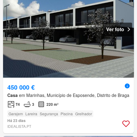
Ver foto
450 000 €
Casa
em Marinhas, Município de Esposende, Distrito de Braga
T4
3
220 m²
Garajem
Lareira
Segurança
Piscina
Grelhador
Há 23 dias
IDEALISTA.PT