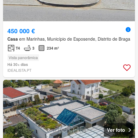
450 000 €
Casa
em Marinhas, Município de Esposende, Distrito de Braga
T4
3
234 m²
Vista panorâmica
Há 30+ dias
IDEALISTA.PT
Ver foto