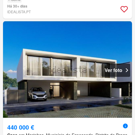
Há 30+ dias
IDEALISTA.PT
Ver foto
440 000 €