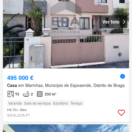
Ver foto
495 000 €
Casa
em Marinhas, Município de Esposende, Distrito de Braga
T3
2
233 m²
Varanda
Sala de serviços
Escritório
Terraço
Há 30+ dias
IDEALISTA.PT