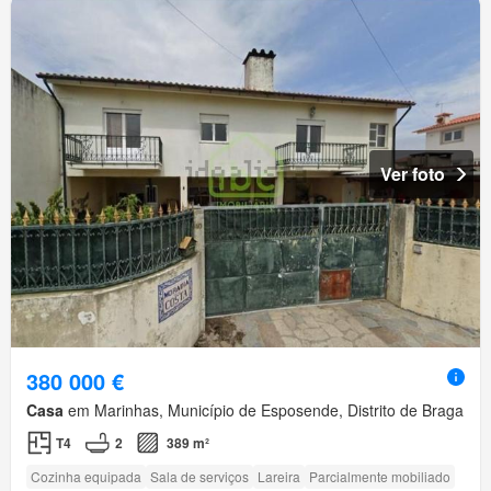
Ver foto
380 000 €
Casa
em Marinhas, Município de Esposende, Distrito de Braga
T4
2
389 m²
Cozinha equipada
Sala de serviços
Lareira
Parcialmente mobiliado