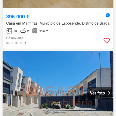
395 000 €
Casa
em Marinhas, Município de Esposende, Distrito de Braga
T3
2
114 m²
Há 30+ dias
IDEALISTA.PT
Ver foto