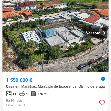
Ver foto
1 550 000 €
Casa
em Marinhas, Município de Esposende, Distrito de Braga
T4
4
476 m²
Há 30+ dias
IDEALISTA.PT