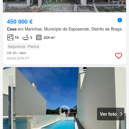
450 000 €
Casa
em Marinhas, Município de Esposende, Distrito de Braga
T4
3
234 m²
Segurança
Piscina
Há 30+ dias
IDEALISTA.PT
Ver foto