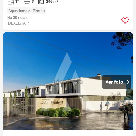
T4
3
206 m²
Aquecimento
Piscina
Há 30+ dias
IDEALISTA.PT
Ver foto