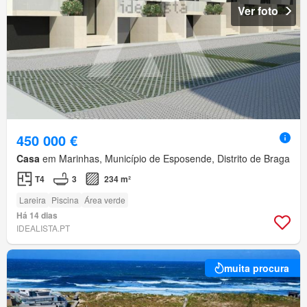
Ver foto
450 000 €
Casa
em Marinhas, Município de Esposende, Distrito de Braga
T4
3
234 m²
Lareira
Piscina
Área verde
Há 14 dias
IDEALISTA.PT
muita procura