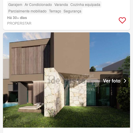
Garajem
Ar Condicionado
Varanda
Cozinha equipada
Parcialmente mobiliado
Terraço
Segurança
Há 30+ dias
PROPERSTAR
Ver foto