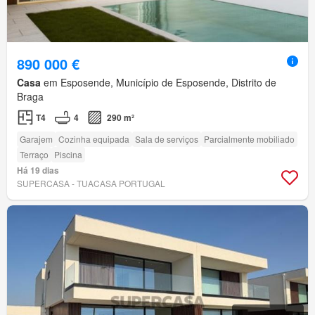
890 000 €
Casa
em Esposende, Município de Esposende, Distrito de
Braga
T4
4
290 m²
Garajem
Cozinha equipada
Sala de serviços
Parcialmente mobiliado
Terraço
Piscina
Há 19 dias
SUPERCASA - TUACASA PORTUGAL