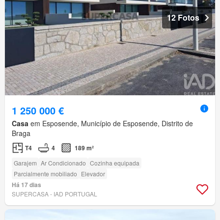
12 Fotos
1 250 000 €
Casa
em Esposende, Município de Esposende, Distrito de
Braga
T4
4
189 m²
Garajem
Ar Condicionado
Cozinha equipada
Parcialmente mobiliado
Elevador
Há 17 dias
SUPERCASA - IAD PORTUGAL