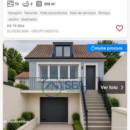
T3
3
208 m²
Garajem
Varanda
Vista panorâmica
Sala de serviços
Terraço
Jardim
Grelhador
Há 18 dias
SUPERCASA - GRUPO MÉRITO
muita procura
Ver foto