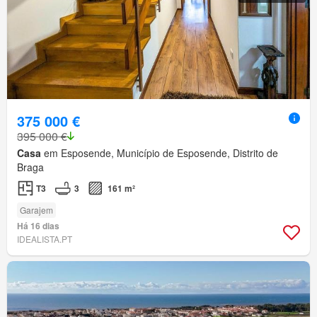
375 000 €
395 000 €
Casa
em Esposende, Município de Esposende, Distrito de
Braga
T3
3
161 m²
Garajem
Há 16 dias
IDEALISTA.PT