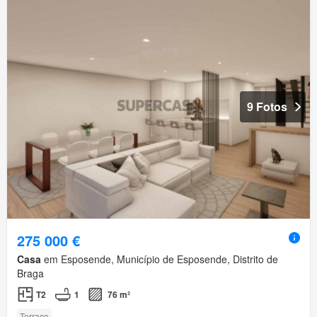
9 Fotos
275 000 €
Casa
em Esposende, Município de Esposende, Distrito de
Braga
T2
1
76 m²
Terraço