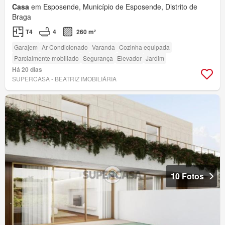
Casa
em Esposende, Município de Esposende, Distrito de
Braga
T4
4
260 m²
Garajem
Ar Condicionado
Varanda
Cozinha equipada
Parcialmente mobiliado
Segurança
Elevador
Jardim
Há 20 dias
SUPERCASA - BEATRIZ IMOBILIÁRIA
10 Fotos