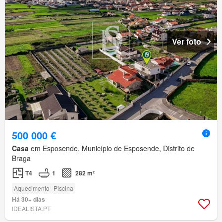
Ver foto
500 000 €
Casa
em Esposende, Município de Esposende, Distrito de
Braga
T4
1
282 m²
Aquecimento
Piscina
Há 30+ dias
IDEALISTA.PT