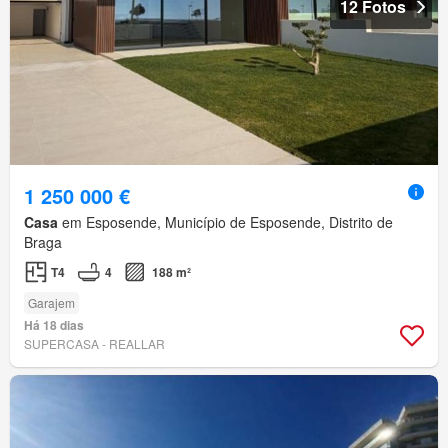
12 Fotos
1 250 000 €
Casa
em Esposende, Município de Esposende, Distrito de
Braga
T4
4
188 m²
Garajem
Há 18 dias
SUPERCASA - REALLAR