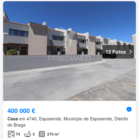
12 Fotos
400 000 €
Casa
em 4740, Esposende, Município de Esposende, Distrito
de Braga
T4
3
270 m²