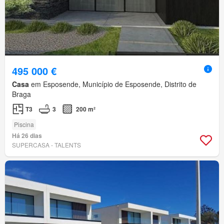
495 000 €
Casa
em Esposende, Município de Esposende, Distrito de
Braga
T3
3
200 m²
Piscina
Há 26 dias
SUPERCASA - TALENTS