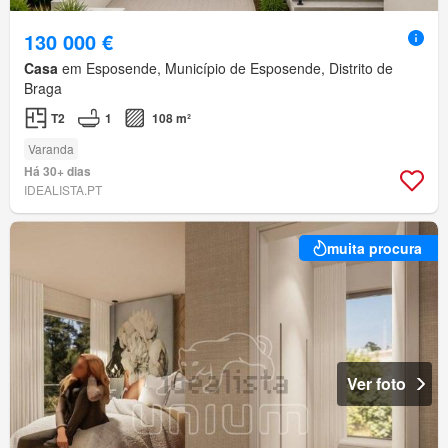
130 000 €
Casa
em Esposende, Município de Esposende, Distrito de
Braga
T2
1
108 m²
Varanda
Há 30+ dias
IDEALISTA.PT
muita procura
Ver foto