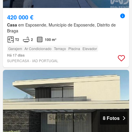
420 000 €
Casa
em Esposende, Município de Esposende, Distrito de
Braga
T2
2
100 m²
Garajem
Ar Condicionado
Terraço
Piscina
Elevador
Há 17 dias
SUPERCASA - IAD PORTUGAL
8 Fotos