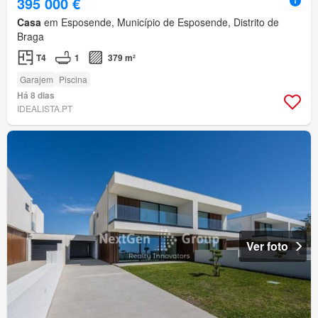
395 000 €
Casa
em Esposende, Município de Esposende, Distrito de
Braga
T4
1
379 m²
Garajem
Piscina
Há 8 dias
IDEALISTA.PT
Ver foto