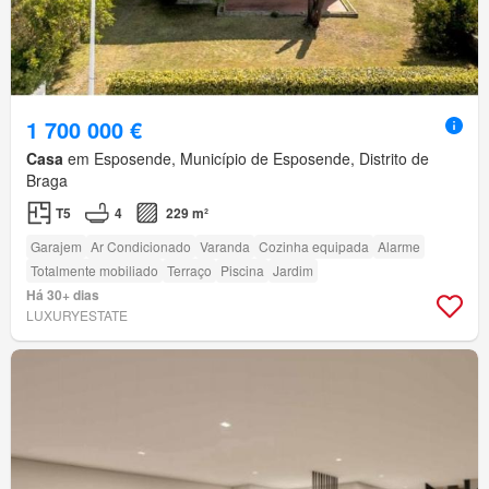
1 700 000 €
Casa
em Esposende, Município de Esposende, Distrito de
Braga
T5
4
229 m²
Garajem
Ar Condicionado
Varanda
Cozinha equipada
Alarme
Totalmente mobiliado
Terraço
Piscina
Jardim
Há 30+ dias
LUXURYESTATE