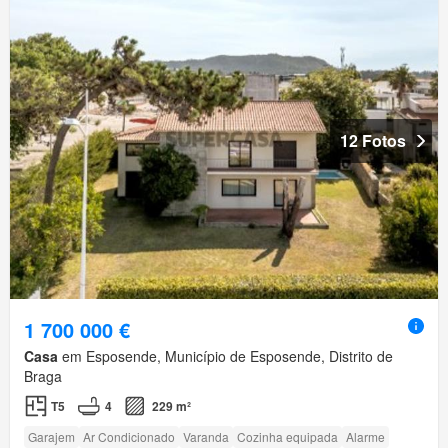
12 Fotos
1 700 000 €
Casa
em Esposende, Município de Esposende, Distrito de
Braga
T5
4
229 m²
Garajem
Ar Condicionado
Varanda
Cozinha equipada
Alarme