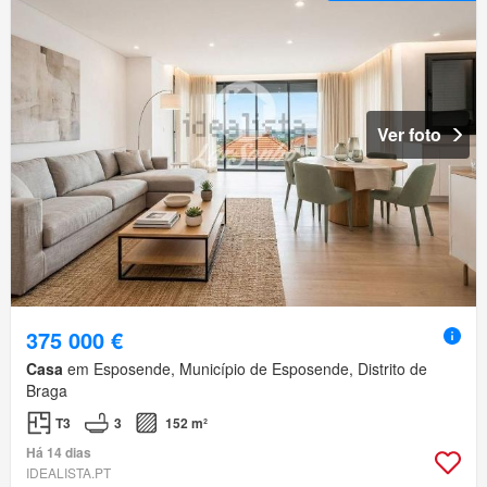
Ver foto
375 000 €
Casa
em Esposende, Município de Esposende, Distrito de
Braga
T3
3
152 m²
Há 14 dias
IDEALISTA.PT