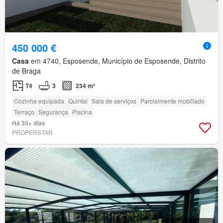
450 000 €
Casa
em 4740, Esposende, Município de Esposende, Distrito
de Braga
T4
3
234 m²
Cozinha equipada
Quintal
Sala de serviços
Parcialmente mobiliado
Terraço
Segurança
Piscina
Há 30+ dias
PROPERSTAR