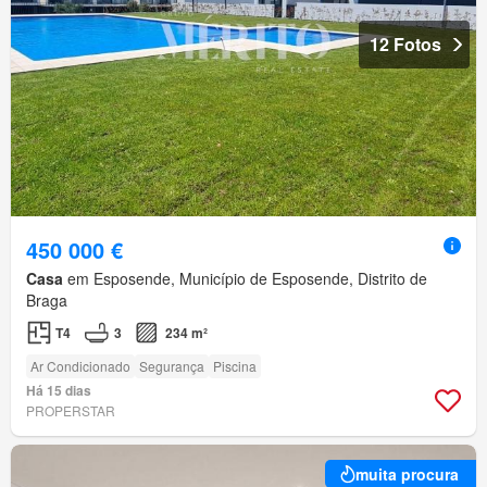
12 Fotos
450 000 €
Casa
em Esposende, Município de Esposende, Distrito de
Braga
T4
3
234 m²
Ar Condicionado
Segurança
Piscina
Há 15 dias
PROPERSTAR
muita procura