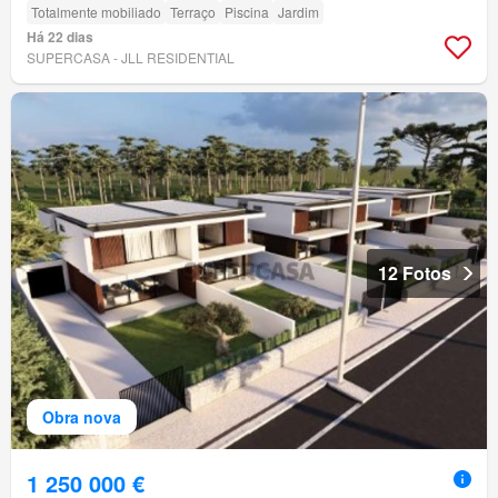
Totalmente mobiliado
Terraço
Piscina
Jardim
Há 22 dias
SUPERCASA - JLL RESIDENTIAL
12 Fotos
Obra nova
1 250 000 €