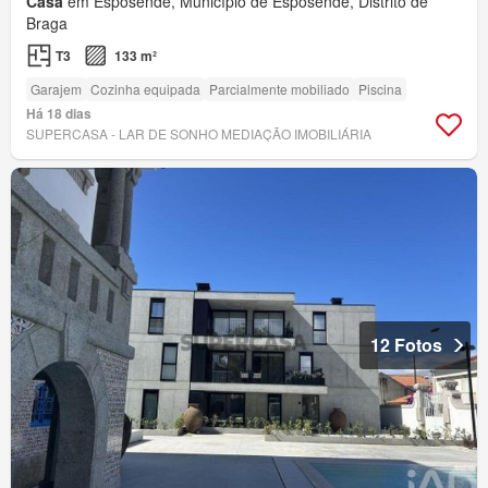
Casa
em Esposende, Município de Esposende, Distrito de
Braga
T3
133 m²
Garajem
Cozinha equipada
Parcialmente mobiliado
Piscina
Há 18 dias
SUPERCASA - LAR DE SONHO MEDIAÇÃO IMOBILIÁRIA
12 Fotos