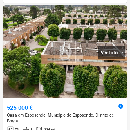
Ver foto
525 000 €
Casa
em Esposende, Município de Esposende, Distrito de
Braga
T3
3
224 m²