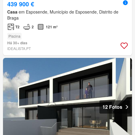
439 900 €
Casa
em Esposende, Município de Esposende, Distrito de
Braga
T2
2
121 m²
Piscina
Há 30+ dias
IDEALISTA.PT
12 Fotos