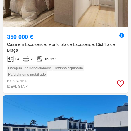
350 000 €
Casa
em Esposende, Município de Esposende, Distrito de
Braga
T3
2
150 m²
Garajem
Ar Condicionado
Cozinha equipada
Parcialmente mobiliado
Há 30+ dias
IDEALISTA.PT