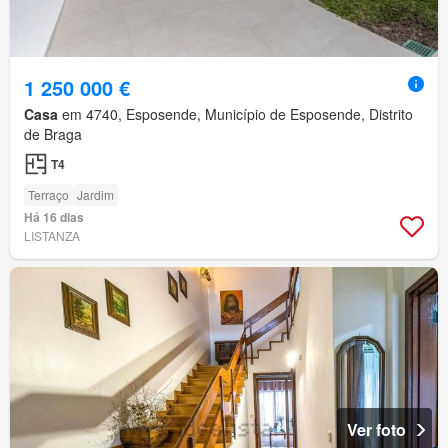
1 250 000 €
Casa
em 4740, Esposende, Município de Esposende, Distrito
de Braga
T4
Terraço
Jardim
Há 16 dias
LISTANZA
Ver foto