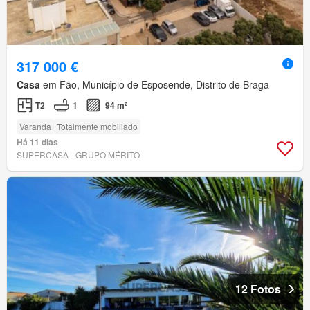
317 000 €
Casa
em Fão, Município de Esposende, Distrito de Braga
T2
1
94 m²
Varanda
Totalmente mobiliado
Há 11 dias
SUPERCASA - GRUPO MÉRITO
12 Fotos