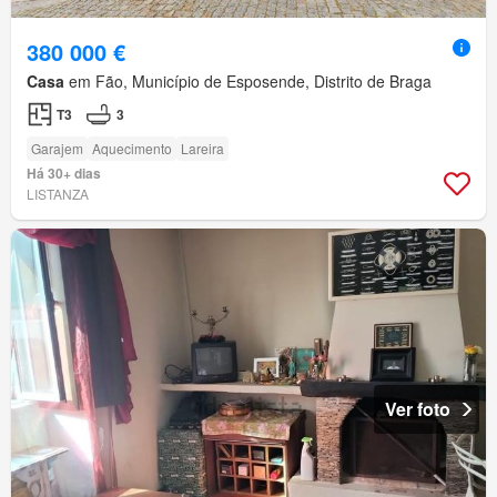
380 000 €
Casa
em Fão, Município de Esposende, Distrito de Braga
T3
3
Garajem
Aquecimento
Lareira
Há 30+ dias
LISTANZA
Ver foto