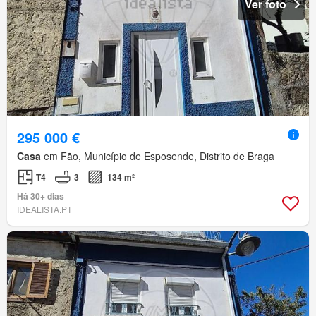
Ver foto
295 000 €
Casa
em Fão, Município de Esposende, Distrito de Braga
T4
3
134 m²
Há 30+ dias
IDEALISTA.PT