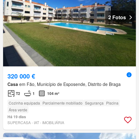
2 Fotos
320 000 €
Casa
em Fão, Município de Esposende, Distrito de Braga
T2
1
104 m²
Cozinha equipada
Parcialmente mobiliado
Segurança
Piscina
Área verde
Há 19 dias
SUPERCASA - IAT - IMOBILIÁRIA