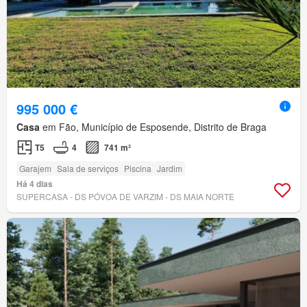
995 000 €
Casa
em Fão, Município de Esposende, Distrito de Braga
T5
4
741 m²
Garajem
Sala de serviços
Piscina
Jardim
Há 4 dias
SUPERCASA - DS PÓVOA DE VARZIM - DS MAIA NORTE