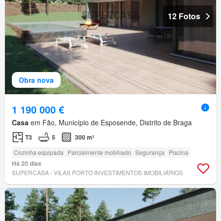
12 Fotos
Obra nova
1 190 000 €
Casa
em Fão, Município de Esposende, Distrito de Braga
T3
5
300 m²
Cozinha equipada
Parcialmente mobiliado
Segurança
Piscina
Há 20 dias
SUPERCASA - VILAS PORTO INVESTIMENTOS IMOBILIÁRIOS