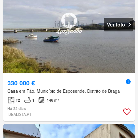
Ver foto
330 000 €
Casa
em Fão, Município de Esposende, Distrito de Braga
T2
1
146 m²
Há 22 dias
IDEALISTA.PT