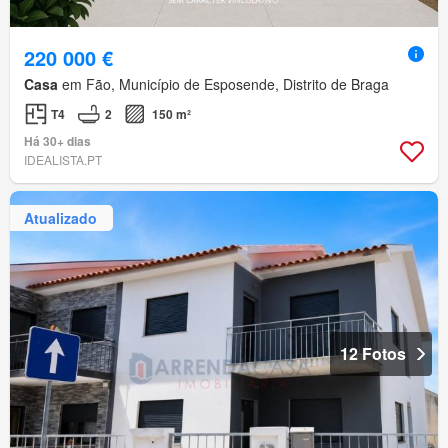
220 000 €
Casa
em Fão, Município de Esposende, Distrito de Braga
T4
2
150 m²
Há 30+ dias
IDEALISTA.PT
Atualizado
12 Fotos