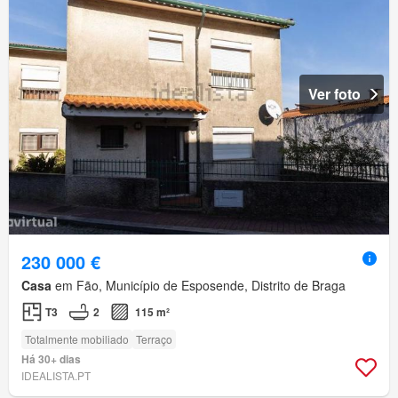
Ver foto
230 000 €
Casa
em Fão, Município de Esposende, Distrito de Braga
T3
2
115 m²
Totalmente mobiliado
Terraço
Há 30+ dias
IDEALISTA.PT