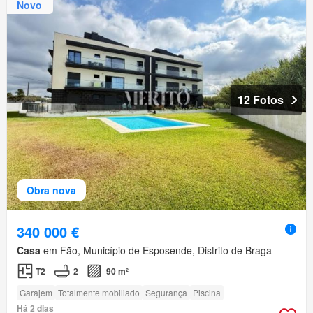
Novo
12 Fotos
Obra nova
340 000 €
Casa
em Fão, Município de Esposende, Distrito de Braga
T2
2
90 m²
Garajem
Totalmente mobiliado
Segurança
Piscina
Há 2 dias