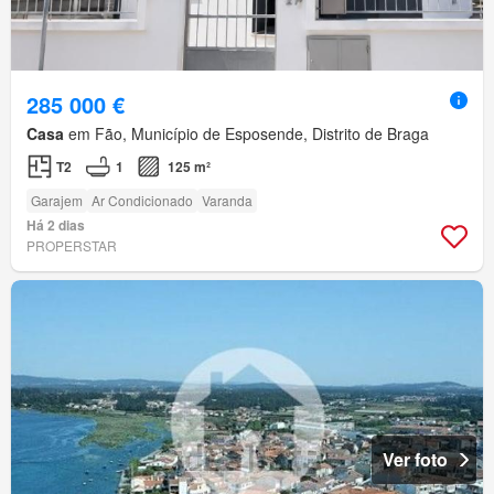
285 000 €
Casa
em Fão, Município de Esposende, Distrito de Braga
T2
1
125 m²
Garajem
Ar Condicionado
Varanda
Há 2 dias
PROPERSTAR
Ver foto