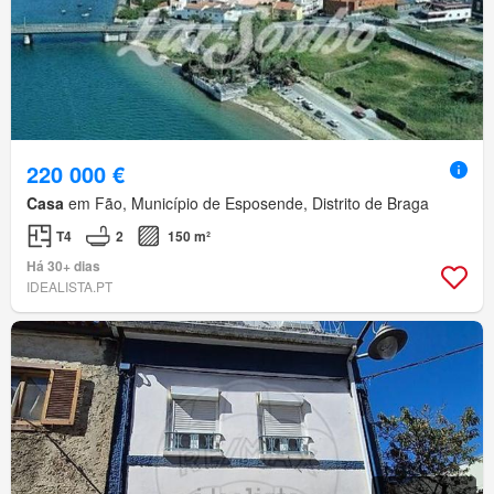
220 000 €
Casa
em Fão, Município de Esposende, Distrito de Braga
T4
2
150 m²
Há 30+ dias
IDEALISTA.PT