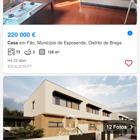
220 000 €
Casa
em Fão, Município de Esposende, Distrito de Braga
T3
2
126 m²
Há 22 dias
IDEALISTA.PT
12 Fotos