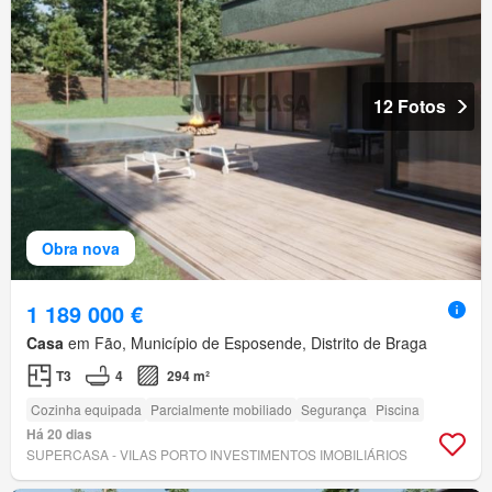
12 Fotos
Obra nova
1 189 000 €
Casa
em Fão, Município de Esposende, Distrito de Braga
T3
4
294 m²
Cozinha equipada
Parcialmente mobiliado
Segurança
Piscina
Há 20 dias
SUPERCASA - VILAS PORTO INVESTIMENTOS IMOBILIÁRIOS