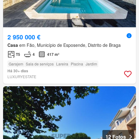
2 950 000 €
Casa
em Fão, Município de Esposende, Distrito de Braga
T5
4
417 m²
Garajem
Sala de serviços
Lareira
Piscina
Jardim
Há 30+ dias
LUXURYESTATE
12 Fotos