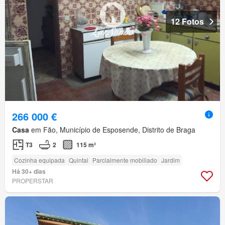
12 Fotos
266 000 €
Casa
em Fão, Município de Esposende, Distrito de Braga
T3
2
115 m²
Cozinha equipada
Quintal
Parcialmente mobiliado
Jardim
Há 30+ dias
PROPERSTAR