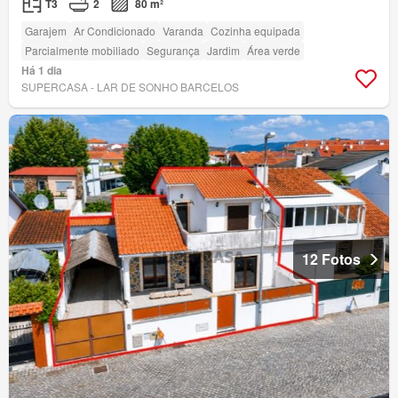
T3
2
80 m²
Garajem
Ar Condicionado
Varanda
Cozinha equipada
Parcialmente mobiliado
Segurança
Jardim
Área verde
Há 1 dia
SUPERCASA - LAR DE SONHO BARCELOS
12 Fotos