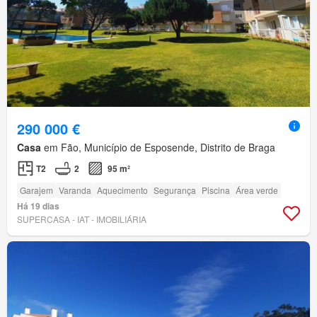
290 000 €
Casa
em Fão, Município de Esposende, Distrito de Braga
T2
2
95 m²
Garajem
Varanda
Aquecimento
Segurança
Piscina
Área verde
Há 19 dias
SUPERCASA - IAT - IMOBILIÁRIA