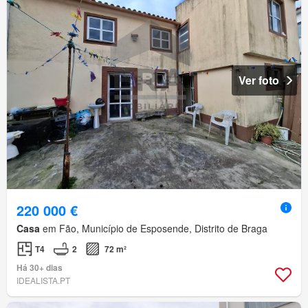
Ver foto
220 000 €
Casa
em Fão, Município de Esposende, Distrito de Braga
T4
2
72 m²
Há 30+ dias
IDEALISTA.PT