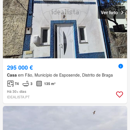
Ver foto
295 000 €
Casa
em Fão, Município de Esposende, Distrito de Braga
T4
3
135 m²
Há 30+ dias
IDEALISTA.PT