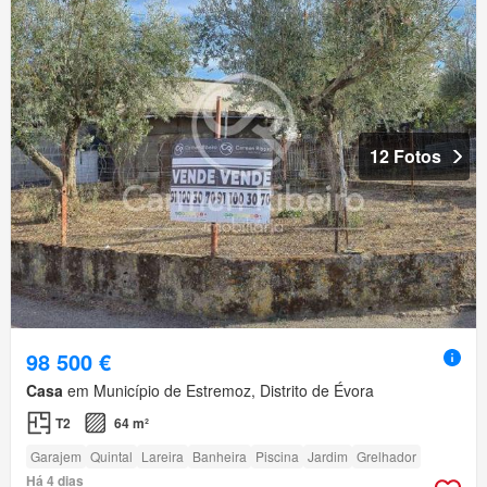
12 Fotos
98 500 €
Casa
em Município de Estremoz, Distrito de Évora
T2
64 m²
Garajem
Quintal
Lareira
Banheira
Piscina
Jardim
Grelhador
Há 4 dias