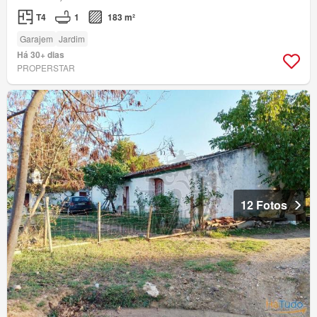
T4
1
183 m²
Garajem
Jardim
Há 30+ dias
PROPERSTAR
12 Fotos