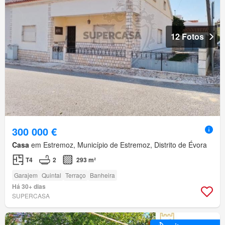
12 Fotos
300 000 €
Casa
em Estremoz, Município de Estremoz, Distrito de Évora
T4
2
293 m²
Garajem
Quintal
Terraço
Banheira
Há 30+ dias
SUPERCASA