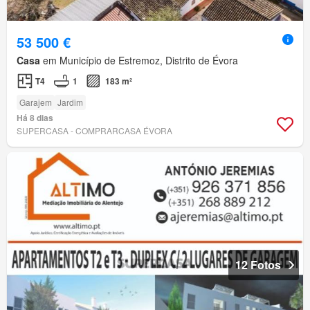
53 500 €
Casa
em Município de Estremoz, Distrito de Évora
T4
1
183 m²
Garajem
Jardim
Há 8 dias
SUPERCASA - COMPRARCASA ÉVORA
12 Fotos