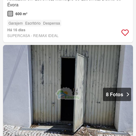
Évora
600 m²
Garajem
Escritório
Despensa
Há 16 dias
SUPERCASA - RE/MAX IDEAL
8 Fotos