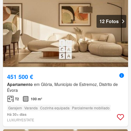
12 Fotos
451 500 €
Apartamento
em Glória, Município de Estremoz, Distrito de
Évora
T2
100 m²
Garajem
Varanda
Cozinha equipada
Parcialmente mobiliado
Há 30+ dias
LUXURYESTATE