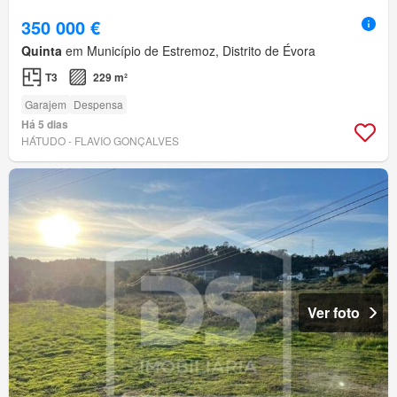
350 000 €
Quinta
em Município de Estremoz, Distrito de Évora
T3
229 m²
Garajem
Despensa
Há 5 dias
HÁTUDO - FLAVIO GONÇALVES
Ver foto