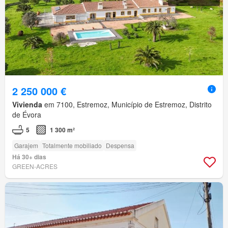
2 250 000 €
Vivienda
em 7100, Estremoz, Município de Estremoz, Distrito
de Évora
5
1 300 m²
Garajem
Totalmente mobiliado
Despensa
Há 30+ dias
GREEN-ACRES