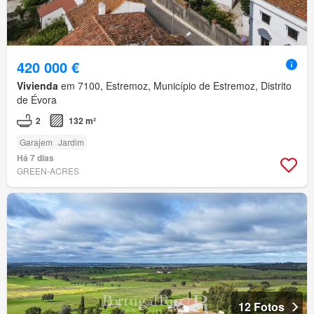
420 000 €
Vivienda
em 7100, Estremoz, Município de Estremoz, Distrito
de Évora
2
132 m²
Garajem
Jardim
Há 7 dias
GREEN-ACRES
12 Fotos