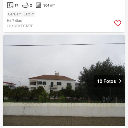
T4
2
304 m²
Garajem
Jardim
Há 7 dias
LUXURYESTATE
12 Fotos