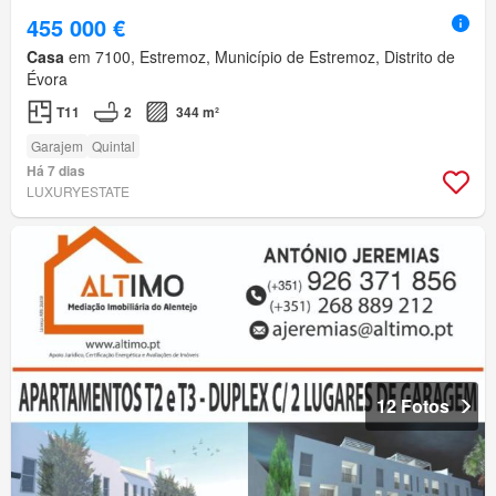
455 000 €
Casa
em 7100, Estremoz, Município de Estremoz, Distrito de
Évora
T11
2
344 m²
Garajem
Quintal
Há 7 dias
LUXURYESTATE
12 Fotos