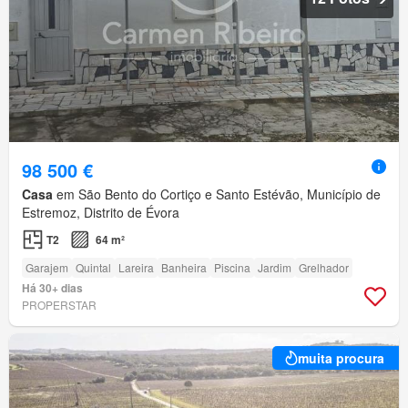
98 500 €
Casa
em São Bento do Cortiço e Santo Estévão, Município de
Estremoz, Distrito de Évora
T2
64 m²
Garajem
Quintal
Lareira
Banheira
Piscina
Jardim
Grelhador
Há 30+ dias
PROPERSTAR
muita procura