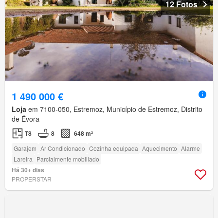
12 Fotos
1 490 000 €
Loja
em 7100-050, Estremoz, Município de Estremoz, Distrito
de Évora
T8
8
648 m²
Garajem
Ar Condicionado
Cozinha equipada
Aquecimento
Alarme
Lareira
Parcialmente mobiliado
Há 30+ dias
PROPERSTAR