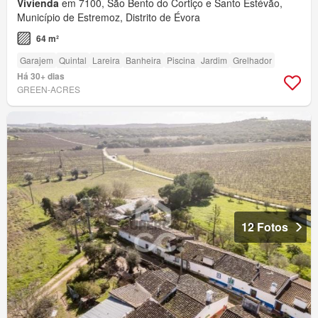
Vivienda
em 7100, São Bento do Cortiço e Santo Estévão,
Município de Estremoz, Distrito de Évora
64 m²
Garajem
Quintal
Lareira
Banheira
Piscina
Jardim
Grelhador
Há 30+ dias
GREEN-ACRES
12 Fotos