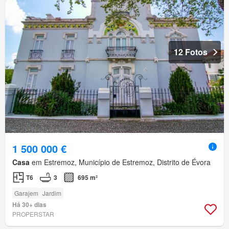
12 Fotos
1 500 000 €
Casa
em Estremoz, Município de Estremoz, Distrito de Évora
T6
3
695 m²
Garajem
Jardim
Há 30+ dias
PROPERSTAR