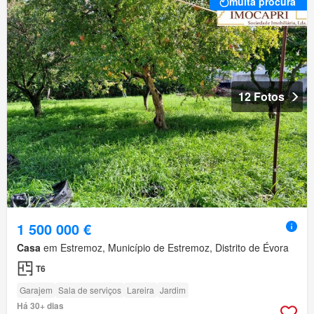
muita procura
12 Fotos
1 500 000 €
Casa
em Estremoz, Município de Estremoz, Distrito de Évora
T6
Garajem
Sala de serviços
Lareira
Jardim
Há 30+ dias