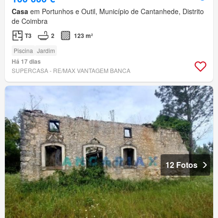
Casa
em Portunhos e Outil, Município de Cantanhede, Distrito
de Coimbra
T3
2
123 m²
Piscina
Jardim
Há 17 dias
SUPERCASA - RE/MAX VANTAGEM BANCA
12 Fotos