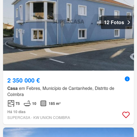
12 Fotos
2 350 000 €
Casa
em Febres, Município de Cantanhede, Distrito de
Coimbra
T5
10
185 m²
Há 10 dias
SUPERCASA - KW UNION COIMBRA