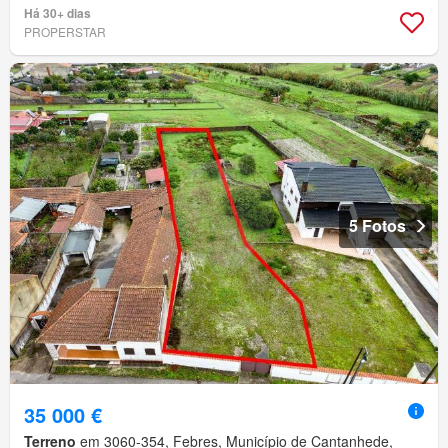
Há 30+ dias
PROPERSTAR
5 Fotos
35 000 €
Terreno
em 3060-354, Febres, Município de Cantanhede,