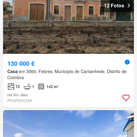
12 Fotos
130 000 €
Casa
em 3060, Febres, Município de Cantanhede, Distrito de
Coimbra
T3
1
142 m²
Há 30+ dias
PROPERSTAR