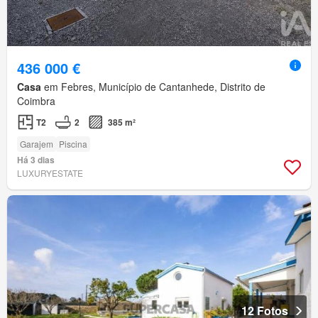
436 000 €
Casa
em Febres, Município de Cantanhede, Distrito de
Coimbra
T2
2
385 m²
Garajem
Piscina
Há 3 dias
LUXURYESTATE
12 Fotos