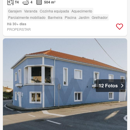
T4
4
504 m²
Garajem
Varanda
Cozinha equipada
Aquecimento
Parcialmente mobiliado
Banheira
Piscina
Jardim
Grelhador
Há 30+ dias
PROPERSTAR
12 Fotos