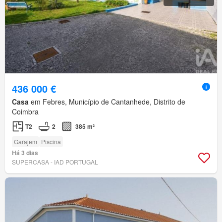
436 000 €
Casa
em Febres, Município de Cantanhede, Distrito de
Coimbra
T2
2
385 m²
Garajem
Piscina
Há 3 dias
SUPERCASA - IAD PORTUGAL