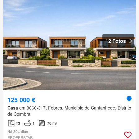
12 Fotos
125 000 €
Casa
em 3060-317, Febres, Município de Cantanhede, Distrito
de Coimbra
T3
1
70 m²
Há 30+ dias
PROPERSTAR