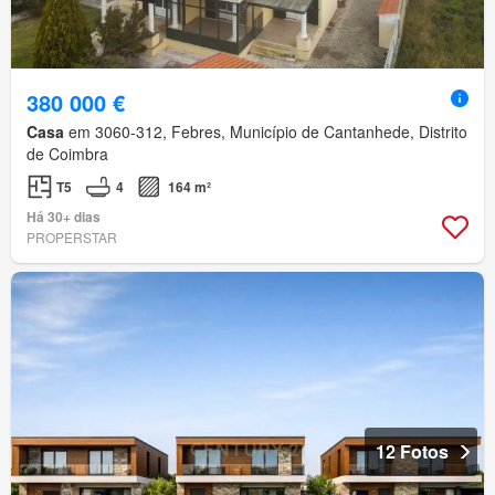
380 000 €
Casa
em 3060-312, Febres, Município de Cantanhede, Distrito
de Coimbra
T5
4
164 m²
Há 30+ dias
PROPERSTAR
12 Fotos