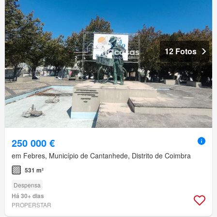
12 Fotos
250 000 €
em Febres, Município de Cantanhede, Distrito de Coimbra
531 m²
Despensa
Há 30+ dias
PROPERSTAR