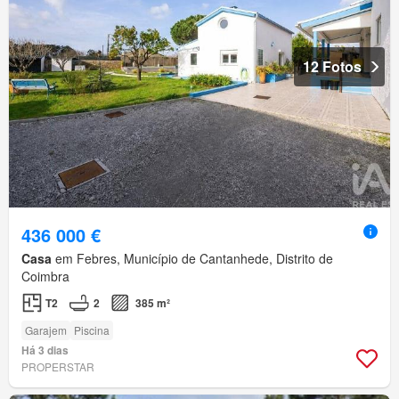
12 Fotos
436 000 €
Casa
em Febres, Município de Cantanhede, Distrito de
Coimbra
T2
2
385 m²
Garajem
Piscina
Há 3 dias
PROPERSTAR