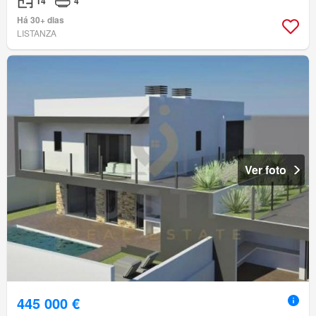
T4
4
Há 30+ dias
LISTANZA
Ver foto
445 000 €