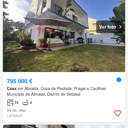
Ver foto
795 000 €
Casa
em Almada, Cova da Piedade, Pragal e Cacilhas,
Município de Almada, Distrito de Setúbal
T4
4
Há 30+ dias
LISTANZA