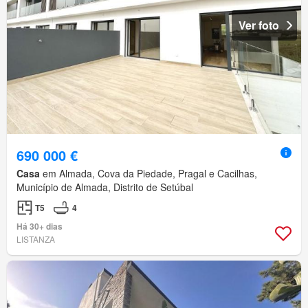
Ver foto
690 000 €
Casa
em Almada, Cova da Piedade, Pragal e Cacilhas,
Município de Almada, Distrito de Setúbal
T5
4
Há 30+ dias
LISTANZA