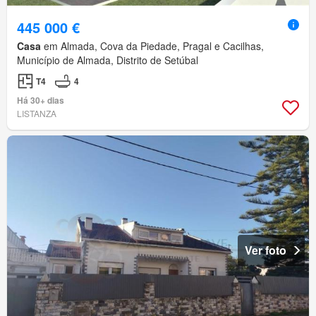
445 000 €
Casa
em Almada, Cova da Piedade, Pragal e Cacilhas,
Município de Almada, Distrito de Setúbal
T4
4
Há 30+ dias
LISTANZA
Ver foto