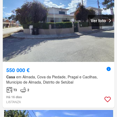
Ver foto
550 000 €
Casa
em Almada, Cova da Piedade, Pragal e Cacilhas,
Município de Almada, Distrito de Setúbal
T3
2
Há 16 dias
LISTANZA