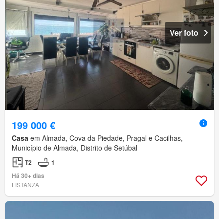
Ver foto
199 000 €
Casa
em Almada, Cova da Piedade, Pragal e Cacilhas,
Município de Almada, Distrito de Setúbal
T2
1
Há 30+ dias
LISTANZA