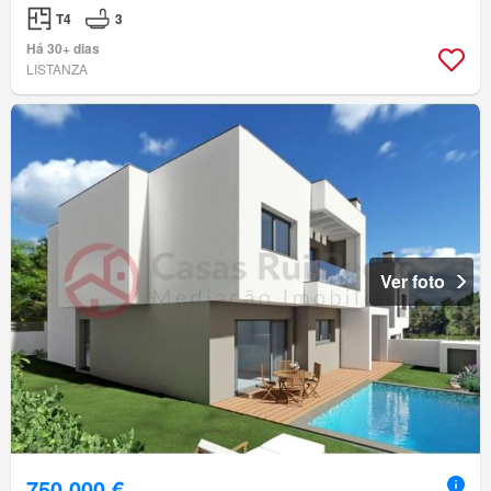
T4
3
Há 30+ dias
LISTANZA
Ver foto
750 000 €