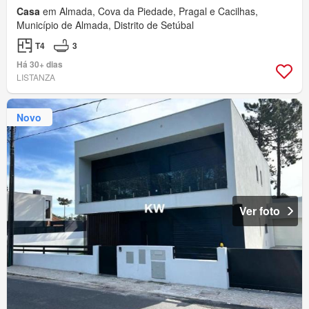
Casa
em Almada, Cova da Piedade, Pragal e Cacilhas,
Município de Almada, Distrito de Setúbal
T4
3
Há 30+ dias
LISTANZA
Novo
Ver foto