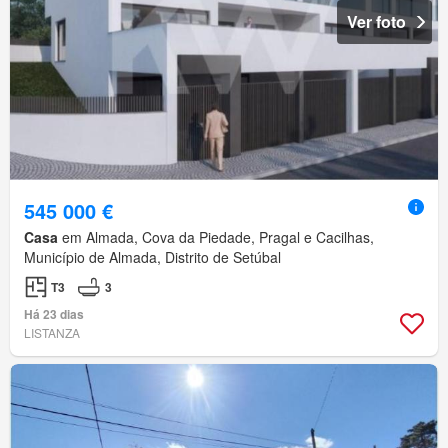
Ver foto
545 000 €
Casa
em Almada, Cova da Piedade, Pragal e Cacilhas,
Município de Almada, Distrito de Setúbal
T3
3
Há 23 dias
LISTANZA