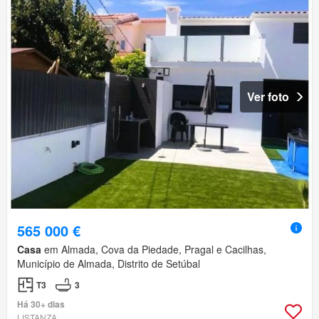
Ver foto
565 000 €
Casa
em Almada, Cova da Piedade, Pragal e Cacilhas,
Município de Almada, Distrito de Setúbal
T3
3
Há 30+ dias
LISTANZA