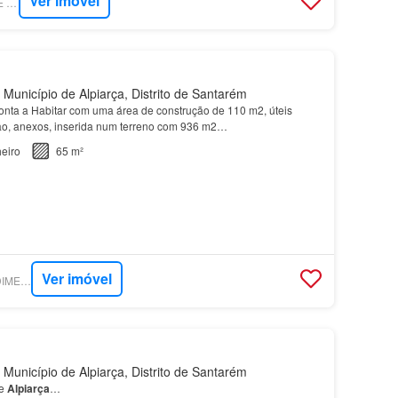
Ver imóvel
SUPERCASA - HOME IMOBILIÁRIA
 Município de Alpiarça, Distrito de Santarém
onta a Habitar com uma área de construção de 110 m2, úteis
ão, anexos, inserida num terreno com 936 m2…
eiro
65 m²
Ver imóvel
SUPERCASA - PREDIMED IMOBILÍARIA
 Município de Alpiarça, Distrito de Santarém
e
Alpiarça
…