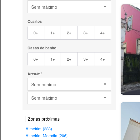
Sem máximo
Quartos
0+
1+
2+
3+
4+
Casas de banho
0+
1+
2+
3+
4+
Área/m²
Sem mínimo
Sem máximo
Zonas próximas
Almeirim (383)
Almeirim Moradia (206)