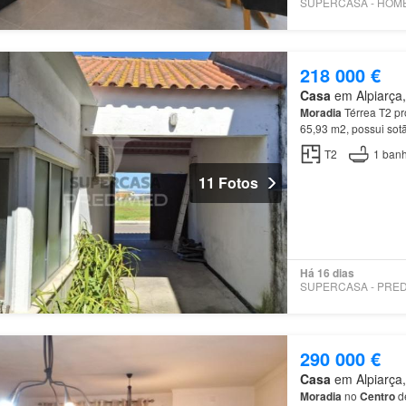
218 000 €
Casa
em Alpiarça,
Moradia
Térrea T2 pr
65,93 m2, possui sot
T2
1
banh
11 Fotos
Há 16 dias
290 000 €
Casa
em Alpiarça,
Moradia
no
Centro
d