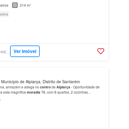
eiros
214 m²
reira
Ver imóvel
SUPERCASA - PREDIMED IMOBILÍARIA
 Município de Alpiarça, Distrito de Santarém
ina, armazém e adega no
centro
de
Alpiarça
- Oportunidade de
a esta magnífica
moradia
T8, com 8 quartos, 2 cozinhas
de
Alpiarça
, esta propriedade oferece um potencia…
²