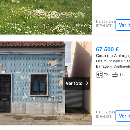
Há 30+ dias
Ver 
IDEALISTA.PT
67 500 €
Casa
em Alpiarça,
Fica muito bem situa
Barragem, Continent
T2
1
banh
Ver foto
Há 30+ dias
Ver 
IDEALISTA.PT