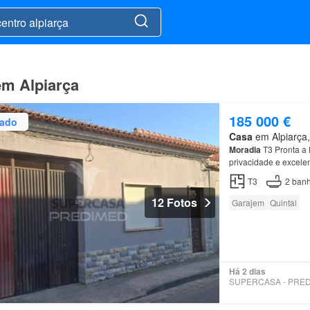
em Alpiarça
185 000 €
zado
Casa
em Alpiarça,
Moradia
T3 Pronta a
privacidade e excele
a pé do
centro
da vil
T3
2
banh
12 Fotos
Garajem
Quintal
Há 2 dias