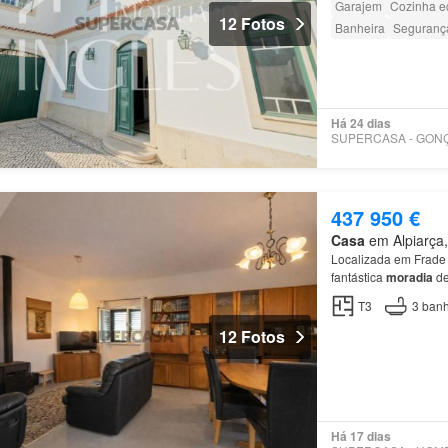
Garajem
Cozinha e
12 Fotos
Banheira
Seguranç
Há 24 dias
437 950 €
Casa
em Alpiarça,
Localizada em Frade
fantástica
moradia
de
Características Princi
T3
3
banh
12 Fotos
Há 17 dias