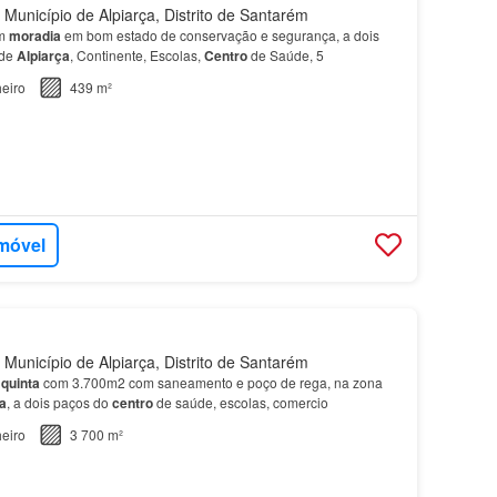
 Município de Alpiarça, Distrito de Santarém
om
moradia
em bom estado de conservação e segurança, a dois
 de
Alpiarça
, Continente, Escolas,
Centro
de Saúde, 5
eiro
439 m²
imóvel
 Município de Alpiarça, Distrito de Santarém
a
quinta
com 3.700m2 com saneamento e poço de rega, na zona
a
, a dois paços do
centro
de saúde, escolas, comercio
eiro
3 700 m²