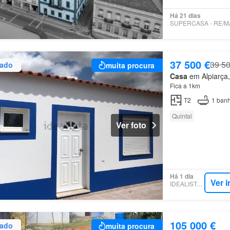
Há 21 dias
37 500 €
39 50
zado
muita procura
Casa
em Alpiarça,
Fica a 1km
T2
1
banh
Quintal
Ver foto
Há 1 dia
Ver 
IDEALISTA.PT
105 000 €
zado
muita procura