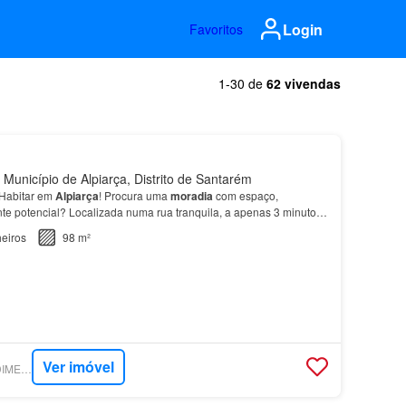
Login
Favoritos
1-30 de
62 vivendas
 Município de Alpiarça, Distrito de Santarém
 Habitar em
Alpiarça
! Procura uma
moradia
com espaço,
nte potencial? Localizada numa rua tranquila, a apenas 3 minutos
a de
Alpiarça
, com excelente exposição solar e…
eiros
98 m²
Ver imóvel
SUPERCASA - PREDIMED IMOBILÍARIA