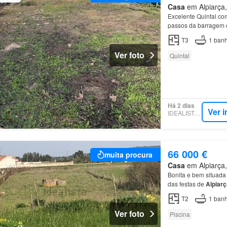
Casa
em Alpiarça,
Excelente Quintal c
passos da barragem
T3
1
banh
Ver foto
Quintal
Há 2 dias
Ver 
IDEALISTA.PT
66 000 €
muita procura
Casa
em Alpiarça,
Bonita e bem situad
das festas de
Alpiarç
T2
1
banh
Ver foto
Piscina