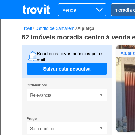
Venda
Trovit
Distrito de Santarém
Alpiarça
62 imóveis moradia centro à venda 
Atuali
Receba os novos anúncios por e-
mail
Salvar esta pesquisa
Ordenar por
Relevância
Preço
Sem mínimo