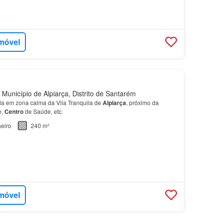
imóvel
 Município de Alpiarça, Distrito de Santarém
da em zona calma da Vila Tranquila de
Alpiarça
, próximo da
e,
Centro
de Saúde, etc.
eiro
240 m²
imóvel