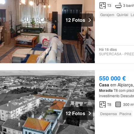
T3
3
banh
Garajem
Quintal
La
12 Fotos
Há 16 dias
550 000 €
Casa
em Alpiarça,
Moradia
T8 com pisc
investimento Descubr
Localizada no
centro
T8
300 m
12 Fotos
Despensa
Piscina