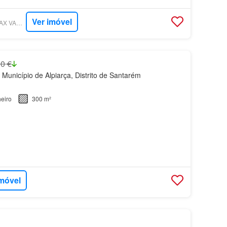
Ver imóvel
SUPERCASA - RE/MAX VANTAGEM RIBATEJO
0 €
 Município de Alpiarça, Distrito de Santarém
eiro
300 m²
imóvel