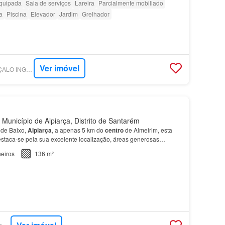
quipada
Sala de serviços
Lareira
Parcialmente mobiliado
a
Piscina
Elevador
Jardim
Grelhador
Ver imóvel
SUPERCASA - GONÇALO INGLÊS - MEDIAÇÃO IMOBILIÁRIA, UNIPESSOAL, LDA
 Município de Alpiarça, Distrito de Santarém
 de Baixo,
Alpiarça
, a apenas 5 km do
centro
de Almeirim, esta
staca-se pela sua excelente localização, áreas generosas
pais:
Moradia
térrea de tipologia T3 Fantás…
eiros
136 m²