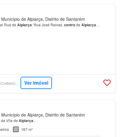
 Município de Alpiarça, Distrito de Santarém
pal Rua de
Alpiarça
: Rua José Relvas,
centro
de
Alpiarça
…
Ver imóvel
SUPERCASA - CAPUCHINHOS - SOCIEDADE DE MEDIAÇÃO IMOBILIÁRIA, LDA
 Município de Alpiarça, Distrito de Santarém
da Vila de
Alpiarça
…
eiros
167 m²