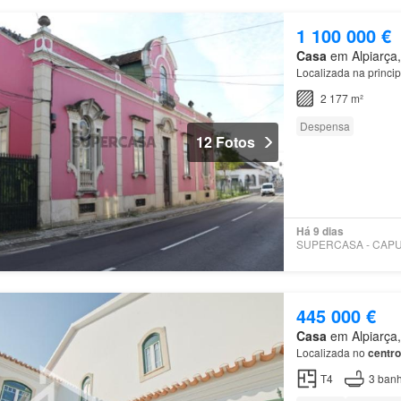
1 100 000 €
Casa
em Alpiarça,
Localizada na princi
2 177 m²
Despensa
12 Fotos
Há 9 dias
445 000 €
Casa
em Alpiarça,
Localizada no
centro
T4
3
banh