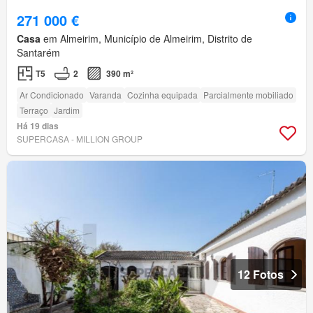
271 000 €
Casa
em Almeirim, Município de Almeirim, Distrito de
Santarém
T5
2
390 m²
Ar Condicionado
Varanda
Cozinha equipada
Parcialmente mobiliado
Terraço
Jardim
Há 19 dias
SUPERCASA - MILLION GROUP
12 Fotos