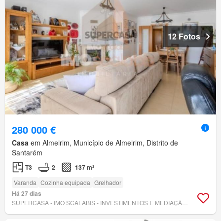
12 Fotos
280 000 €
Casa
em Almeirim, Município de Almeirim, Distrito de
Santarém
T3
2
137 m²
Varanda
Cozinha equipada
Grelhador
Há 27 dias
SUPERCASA - IMO SCALABIS - INVESTIMENTOS E MEDIAÇÃO IMOBILIÁRIA, LDA