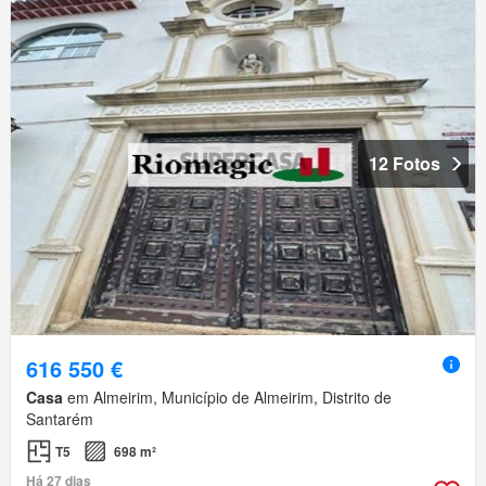
12 Fotos
616 550 €
Casa
em Almeirim, Município de Almeirim, Distrito de
Santarém
T5
698 m²
Há 27 dias