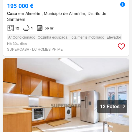
195 000 €
Casa
em Almeirim, Município de Almeirim, Distrito de
Santarém
T2
1
56 m²
Ar Condicionado
Cozinha equipada
Totalmente mobiliado
Elevador
Há 30+ dias
SUPERCASA - LC HOMES PRIME
12 Fotos