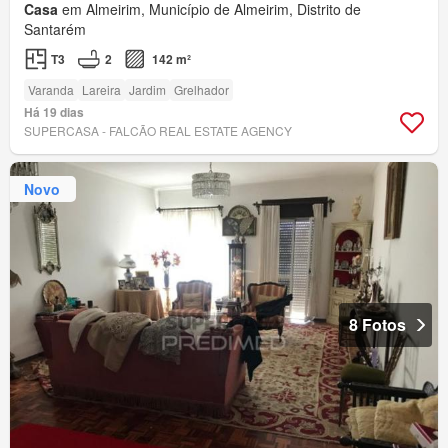
Casa
em Almeirim, Município de Almeirim, Distrito de
Santarém
T3
2
142 m²
Varanda
Lareira
Jardim
Grelhador
Há 19 dias
SUPERCASA - FALCÃO REAL ESTATE AGENCY
Novo
8 Fotos