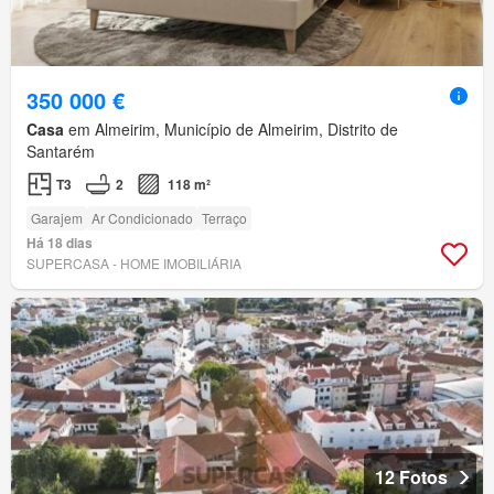
350 000 €
Casa
em Almeirim, Município de Almeirim, Distrito de
Santarém
T3
2
118 m²
Garajem
Ar Condicionado
Terraço
Há 18 dias
SUPERCASA - HOME IMOBILIÁRIA
12 Fotos