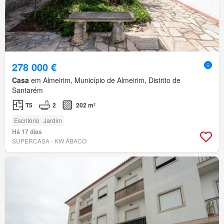
278 000 €
Casa
em Almeirim, Município de Almeirim, Distrito de
Santarém
T5
2
202 m²
Escritório
Jardim
Há 17 dias
SUPERCASA - KW ÁBACO