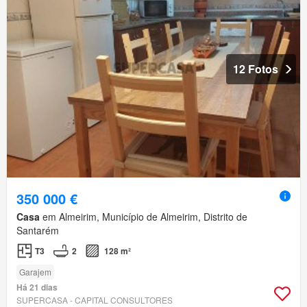
12 Fotos
350 000 €
Casa
em Almeirim, Município de Almeirim, Distrito de
Santarém
T3
2
128 m²
Garajem
Há 21 dias
SUPERCASA - CAPITAL CONSULTORES