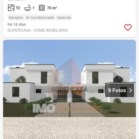
T2
1
70 m²
Garajem
Ar Condicionado
Varanda
Há 18 dias
SUPERCASA - HOME IMOBILIÁRIA
9 Fotos