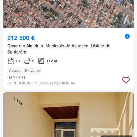
212 500 €
Casa
em Almeirim, Município de Almeirim, Distrito de
Santarém
T3
2
112 m²
Varanda
Elevador
Há 17 dias
SUPERCASA - PREDIMED IMOBILÍARIA