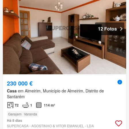
12 Fotos
230 000 €
Casa
em Almeirim, Município de Almeirim, Distrito de
Santarém
T2
1
114 m²
Garajem
Varanda
Há 8 dias
SUPERCASA - AGOSTINHO & VITOR EMANUEL - LDA