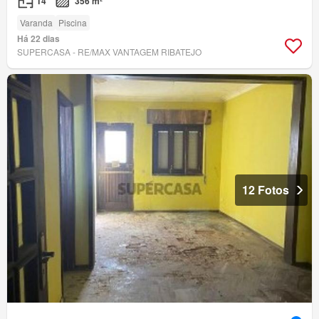
T4
356 m²
Varanda
Piscina
Há 22 dias
SUPERCASA - RE/MAX VANTAGEM RIBATEJO
12 Fotos