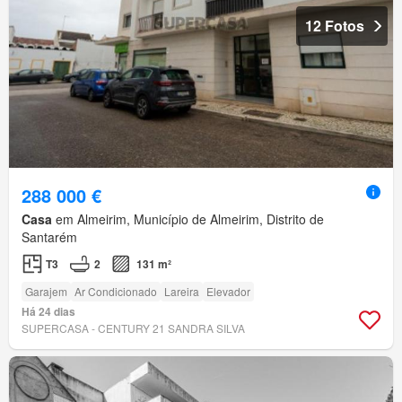
12 Fotos
288 000 €
Casa
em Almeirim, Município de Almeirim, Distrito de
Santarém
T3
2
131 m²
Garajem
Ar Condicionado
Lareira
Elevador
Há 24 dias
SUPERCASA - CENTURY 21 SANDRA SILVA