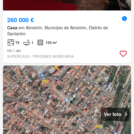
260 000 €
Casa
em Almeirim, Município de Almeirim, Distrito de
Santarém
T4
1
150 m²
Há 1 dia
SUPERCASA - PREDIMED IMOBILÍARIA
Ver foto