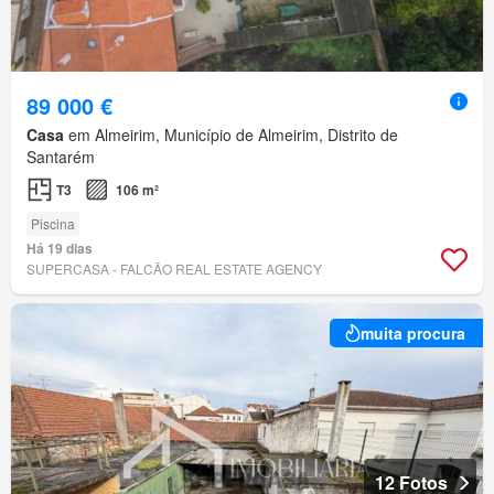
89 000 €
Casa
em Almeirim, Município de Almeirim, Distrito de
Santarém
T3
106 m²
Piscina
Há 19 dias
SUPERCASA - FALCÃO REAL ESTATE AGENCY
muita procura
12 Fotos