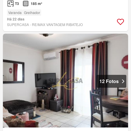
T3
185 m²
Varanda
Grelhador
Há 22 dias
SUPERCASA - RE/MAX VANTAGEM RIBATEJO
12 Fotos