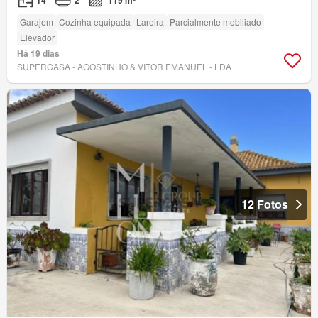
T4
2
119 m²
Garajem
Cozinha equipada
Lareira
Parcialmente mobiliado
Elevador
Há 19 dias
SUPERCASA - AGOSTINHO & VITOR EMANUEL - LDA
12 Fotos