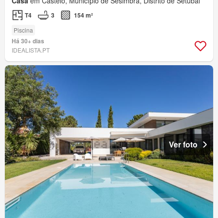
Casa
em Castelo, Município de Sesimbra, Distrito de Setúbal
T4
3
154 m²
Piscina
Há 30+ dias
IDEALISTA.PT
Ver foto