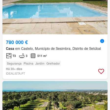
780 000 €
Casa
em Castelo, Município de Sesimbra, Distrito de Setúbal
T3
3
511 m²
Segurança
Piscina
Jardim
Grelhador
Há 30+ dias
IDEALISTA.PT