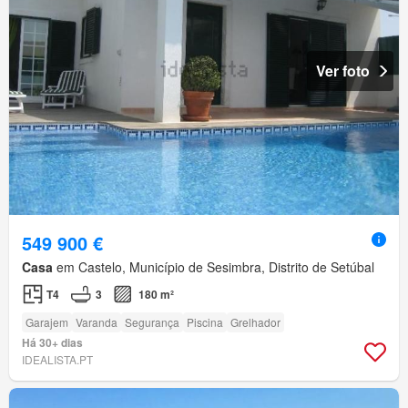
Ver foto
549 900 €
Casa
em Castelo, Município de Sesimbra, Distrito de Setúbal
T4
3
180 m²
Garajem
Varanda
Segurança
Piscina
Grelhador
Há 30+ dias
IDEALISTA.PT