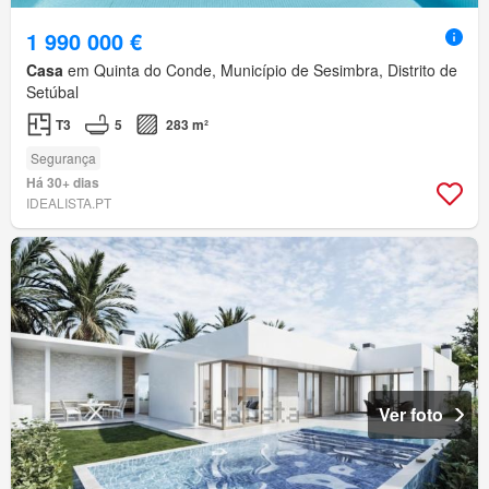
1 990 000 €
Casa
em Quinta do Conde, Município de Sesimbra, Distrito de
Setúbal
T3
5
283 m²
Segurança
Há 30+ dias
IDEALISTA.PT
Ver foto