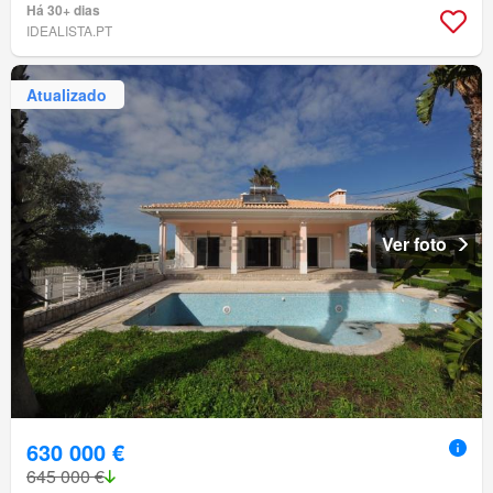
Há 30+ dias
IDEALISTA.PT
Atualizado
Ver foto
630 000 €
645 000 €