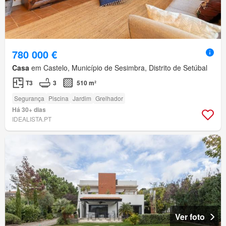
780 000 €
Casa
em Castelo, Município de Sesimbra, Distrito de Setúbal
T3
3
510 m²
Segurança
Piscina
Jardim
Grelhador
Há 30+ dias
IDEALISTA.PT
Ver foto