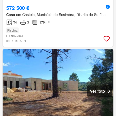
572 500 €
Casa
em Castelo, Município de Sesimbra, Distrito de Setúbal
T4
3
170 m²
Piscina
Há 30+ dias
IDEALISTA.PT
Ver foto