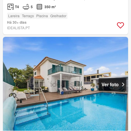
T4
5
350 m²
Lareira
Terraço
Piscina
Grelhador
Há 30+ dias
IDEALISTA.PT
Ver foto