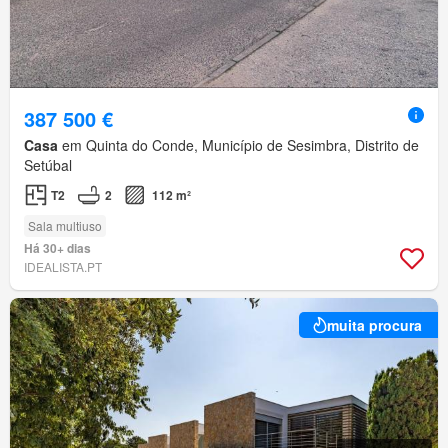
387 500 €
Casa
em Quinta do Conde, Município de Sesimbra, Distrito de
Setúbal
T2
2
112 m²
Sala multiuso
Há 30+ dias
IDEALISTA.PT
muita procura