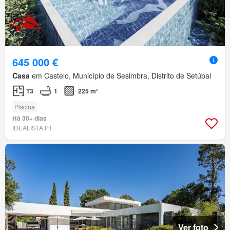
645 000 €
Casa
em Castelo, Município de Sesimbra, Distrito de Setúbal
T3
1
225 m²
Piscina
Há 30+ dias
IDEALISTA.PT
Ver foto