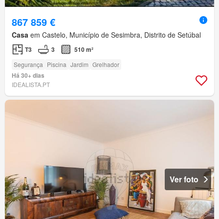
867 859 €
Casa
em Castelo, Município de Sesimbra, Distrito de Setúbal
T3
3
510 m²
Segurança
Piscina
Jardim
Grelhador
Há 30+ dias
IDEALISTA.PT
Ver foto