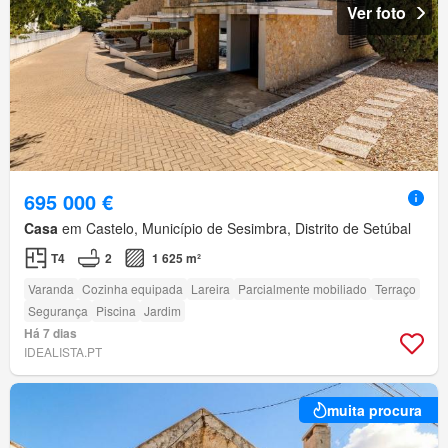
Ver foto
695 000 €
Casa
em Castelo, Município de Sesimbra, Distrito de Setúbal
T4
2
1 625 m²
Varanda
Cozinha equipada
Lareira
Parcialmente mobiliado
Terraço
Segurança
Piscina
Jardim
Há 7 dias
IDEALISTA.PT
muita procura