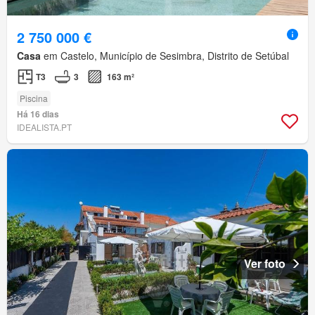
2 750 000 €
Casa
em Castelo, Município de Sesimbra, Distrito de Setúbal
T3
3
163 m²
Piscina
Há 16 dias
IDEALISTA.PT
Ver foto