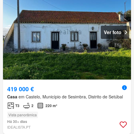
Ver foto
419 000 €
Casa
em Castelo, Município de Sesimbra, Distrito de Setúbal
T3
2
220 m²
Vista panorâmica
Há 30+ dias
IDEALISTA.PT