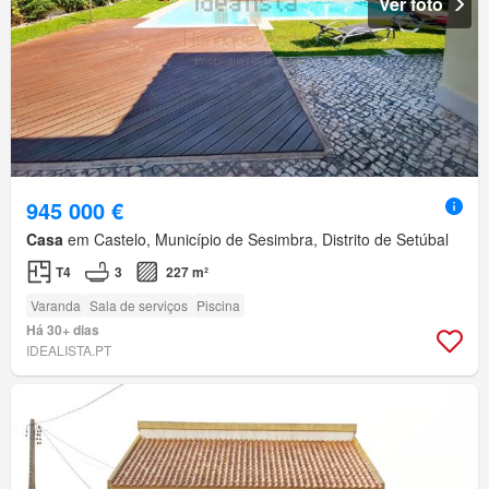
Ver foto
945 000 €
Casa
em Castelo, Município de Sesimbra, Distrito de Setúbal
T4
3
227 m²
Varanda
Sala de serviços
Piscina
Há 30+ dias
IDEALISTA.PT