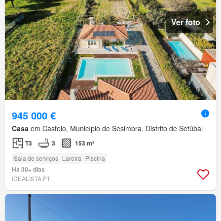
Ver foto
945 000 €
Casa
em Castelo, Município de Sesimbra, Distrito de Setúbal
T3
3
153 m²
Sala de serviços
Lareira
Piscina
Há 30+ dias
IDEALISTA.PT