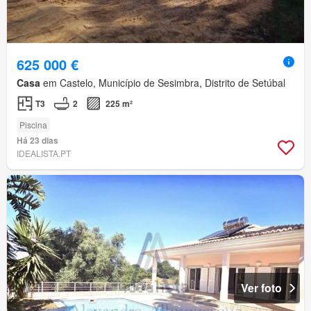
625 000 €
Casa
em Castelo, Município de Sesimbra, Distrito de Setúbal
T3
2
225 m²
Piscina
Há 23 dias
IDEALISTA.PT
Ver foto