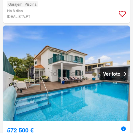
Garajem
Piscina
Há 8 dias
IDEALISTA.PT
Ver foto
572 500 €