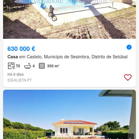
630 000 €
Casa
em Castelo, Município de Sesimbra, Distrito de Setúbal
T5
4
350 m²
Há 8 dias
IDEALISTA.PT