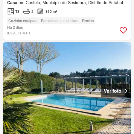
Casa
em Castelo, Município de Sesimbra, Distrito de Setúbal
T3
2
350 m²
Cozinha equipada
Parcialmente mobiliado
Piscina
Há 2 dias
IDEALISTA.PT
Ver foto