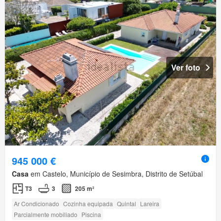
Ver foto
945 000 €
Casa
em Castelo, Município de Sesimbra, Distrito de Setúbal
T3
3
205 m²
Ar Condicionado
Cozinha equipada
Quintal
Lareira
Parcialmente mobiliado
Piscina