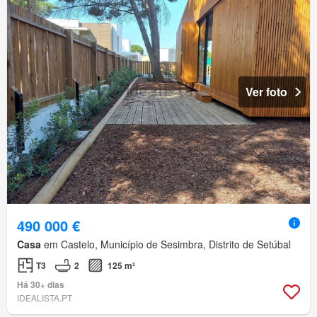
Ver foto
490 000 €
Casa
em Castelo, Município de Sesimbra, Distrito de Setúbal
T3
2
125 m²
Há 30+ dias
IDEALISTA.PT