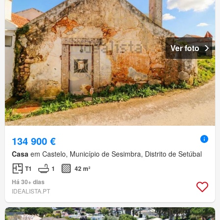
Ver foto
134 900 €
Casa
em Castelo, Município de Sesimbra, Distrito de Setúbal
T1
1
42 m²
Há 30+ dias
IDEALISTA.PT