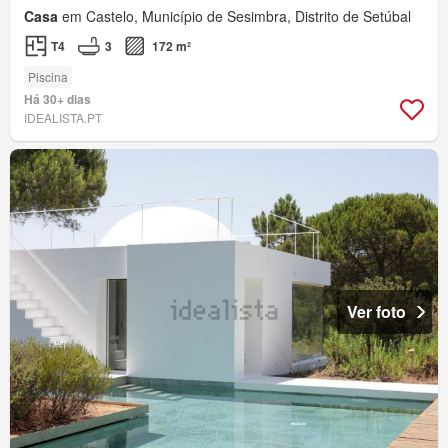
Casa
em Castelo, Município de Sesimbra, Distrito de Setúbal
T4
3
172 m²
Piscina
Há 30+ dias
IDEALISTA.PT
Ver foto