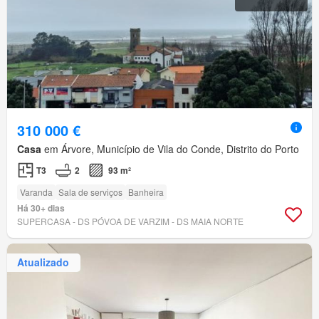
310 000 €
Casa
em Árvore, Município de Vila do Conde, Distrito do Porto
T3
2
93 m²
Varanda
Sala de serviços
Banheira
Há 30+ dias
SUPERCASA - DS PÓVOA DE VARZIM - DS MAIA NORTE
Atualizado