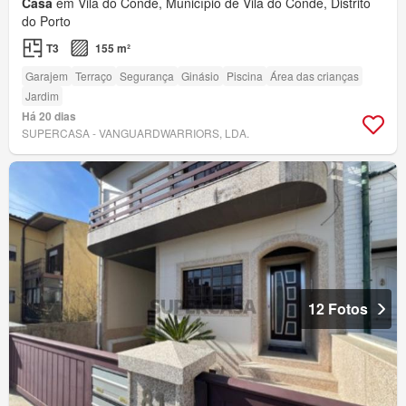
Casa
em Vila do Conde, Município de Vila do Conde, Distrito
do Porto
T3
155 m²
Garajem
Terraço
Segurança
Ginásio
Piscina
Área das crianças
Jardim
Há 20 dias
SUPERCASA - VANGUARDWARRIORS, LDA.
12 Fotos