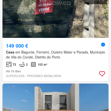
149 000 €
Casa
em Bagunte, Ferreiró, Outeiro Maior e Parada, Município
de Vila do Conde, Distrito do Porto
T3
2
102 m²
Há 10 dias
SUPERCASA - PREDIMED IMOBILÍARIA