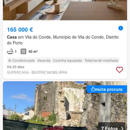
165 000 €
Casa
em Vila do Conde, Município de Vila do Conde, Distrito
do Porto
1
40 m²
Ar Condicionado
Varanda
Cozinha equipada
Totalmente mobiliado
Há 20 dias
SUPERCASA - BEATRIZ IMOBILIÁRIA
muita procura
7 Fotos