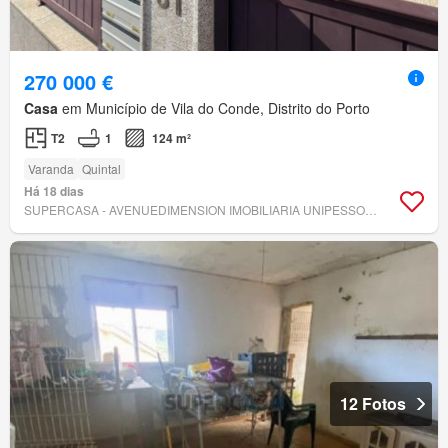
270 000 €
Casa
em Município de Vila do Conde, Distrito do Porto
T2
1
124 m²
Varanda
Quintal
Há 18 dias
SUPERCASA - AVENUEDIMENSION IMOBILIARIA UNIPESSOAL LDA
12 Fotos