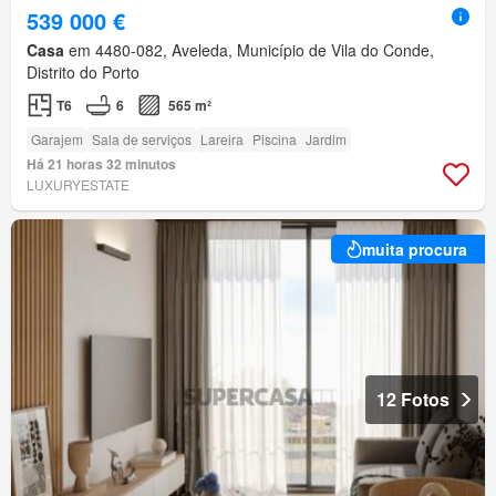
539 000 €
Casa
em 4480-082, Aveleda, Município de Vila do Conde,
Distrito do Porto
T6
6
565 m²
Garajem
Sala de serviços
Lareira
Piscina
Jardim
Há 21 horas 32 minutos
LUXURYESTATE
muita procura
12 Fotos