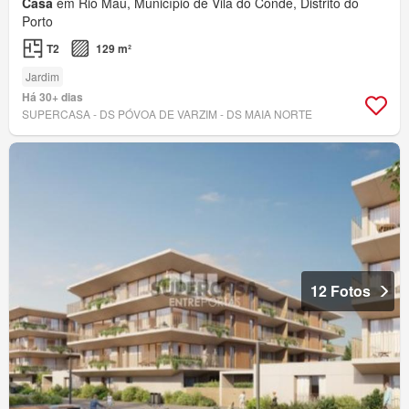
Casa
em Rio Mau, Município de Vila do Conde, Distrito do
Porto
T2
129 m²
Jardim
Há 30+ dias
SUPERCASA - DS PÓVOA DE VARZIM - DS MAIA NORTE
12 Fotos