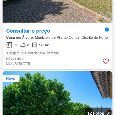
Consultar o preço
Casa
em Árvore, Município de Vila do Conde, Distrito do Porto
T3
2
126 m²
Garajem
Ar Condicionado
Varanda
Há 30+ dias
LUXURYESTATE
Novo
12 Fotos