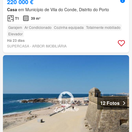
220 000 €
Casa
em Município de Vila do Conde, Distrito do Porto
T1
39 m²
Garajem
Ar Condicionado
Cozinha equipada
Totalmente mobiliado
Elevador
Há 23 dias
SUPERCASA - ARBOR IMOBILIÁRIA
12 Fotos