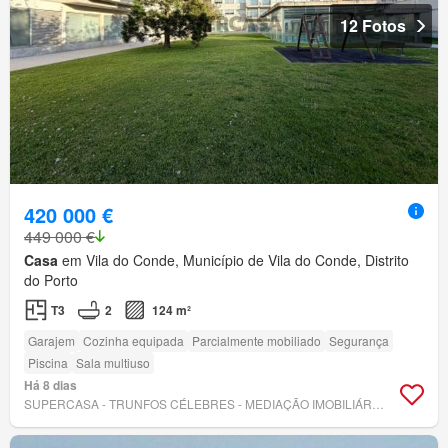
12 Fotos
420 000 €
449 000 €
Casa
em Vila do Conde, Município de Vila do Conde, Distrito
do Porto
T3
2
124 m²
Garajem
Cozinha equipada
Parcialmente mobiliado
Segurança
Piscina
Sala multiuso
Há 8 dias
SUPERCASA - TRUNFOS CÉLEBRES - MEDIAÇÃO IMOBILIÁRIA UNIPESSOAL LDA