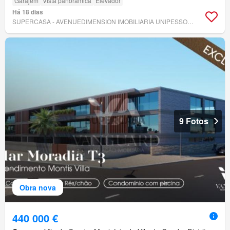
Garajem
Vista panorâmica
Elevador
Há 18 dias
SUPERCASA - AVENUEDIMENSION IMOBILIARIA UNIPESSOAL LDA
9 Fotos
Obra nova
440 000 €