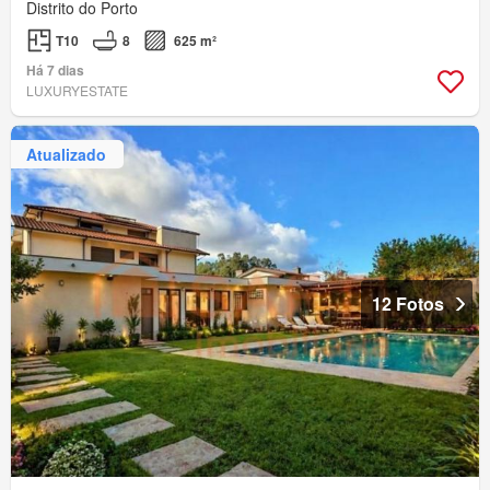
Distrito do Porto
T10
8
625 m²
Há 7 dias
LUXURYESTATE
Atualizado
12 Fotos