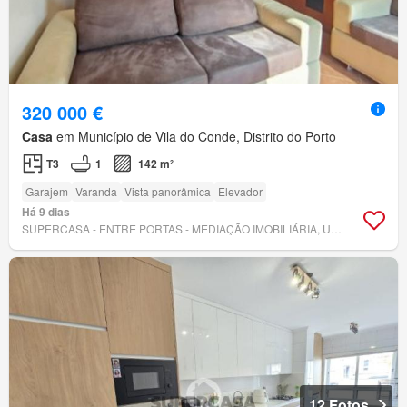
320 000 €
Casa
em Município de Vila do Conde, Distrito do Porto
T3
1
142 m²
Garajem
Varanda
Vista panorâmica
Elevador
Há 9 dias
SUPERCASA - ENTRE PORTAS - MEDIAÇÃO IMOBILIÁRIA, UNIPESSOAL, LDA.
12 Fotos