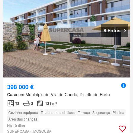
8 Fotos
398 000 €
Casa
em Município de Vila do Conde, Distrito do Porto
T2
2
121 m²
Cozinha equipada
Totalmente mobiliado
Terraço
Segurança
Piscina
Área das crianças
Há 10 dias
SUPERCASA - IMOSOUSA