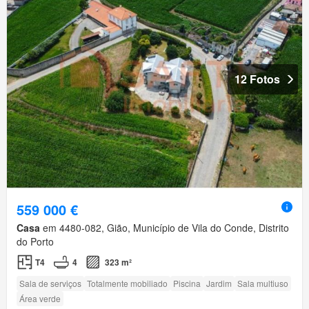
12 Fotos
559 000 €
Casa
em 4480-082, Gião, Município de Vila do Conde, Distrito
do Porto
T4
4
323 m²
Sala de serviços
Totalmente mobiliado
Piscina
Jardim
Sala multiuso
Área verde