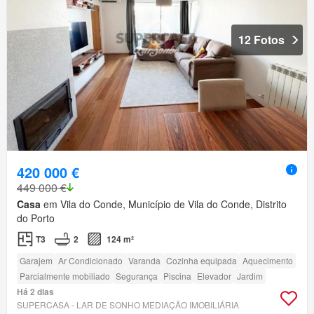
12 Fotos
420 000 €
449 000 €
Casa
em Vila do Conde, Município de Vila do Conde, Distrito
do Porto
T3
2
124 m²
Garajem
Ar Condicionado
Varanda
Cozinha equipada
Aquecimento
Parcialmente mobiliado
Segurança
Piscina
Elevador
Jardim
Há 2 dias
SUPERCASA - LAR DE SONHO MEDIAÇÃO IMOBILIÁRIA