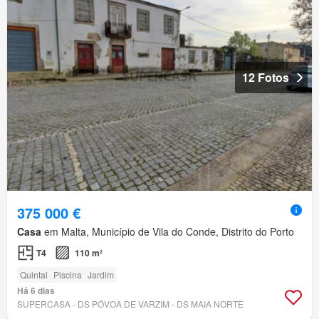
12 Fotos
375 000 €
Casa
em Malta, Município de Vila do Conde, Distrito do Porto
T4
110 m²
Quintal
Piscina
Jardim
Há 6 dias
SUPERCASA - DS PÓVOA DE VARZIM - DS MAIA NORTE