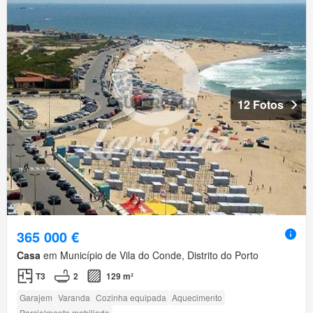
12 Fotos
365 000 €
Casa
em Município de Vila do Conde, Distrito do Porto
T3
2
129 m²
Garajem
Varanda
Cozinha equipada
Aquecimento
Parcialmente mobiliado