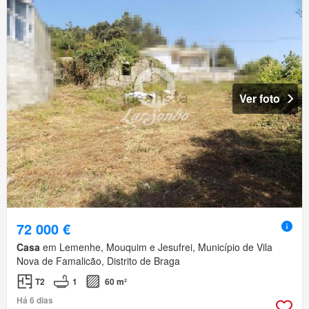
Ver foto
72 000 €
Casa
em Lemenhe, Mouquim e Jesufrei, Município de Vila
Nova de Famalicão, Distrito de Braga
T2
1
60 m²
Há 6 dias