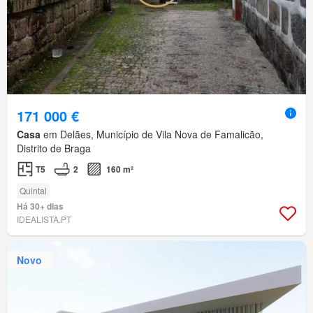
171 000 €
Casa
em Delães, Município de Vila Nova de Famalicão,
Distrito de Braga
T5
2
160 m²
Quintal
Há 30+ dias
IDEALISTA.PT
Novo