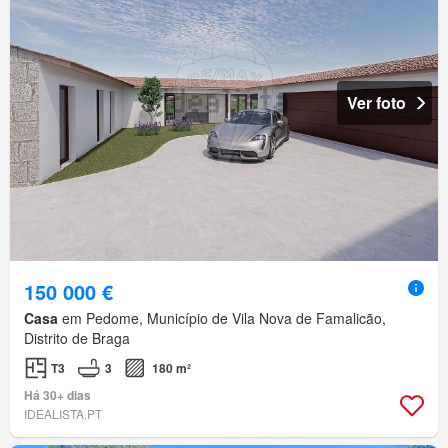
Ver foto
150 000 €
Casa
em Pedome, Município de Vila Nova de Famalicão,
Distrito de Braga
T3
3
180 m²
Há 30+ dias
IDEALISTA.PT