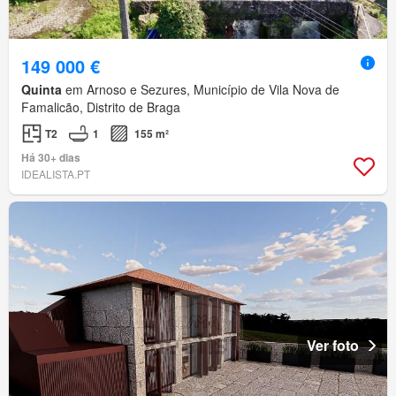
149 000 €
Quinta
em Arnoso e Sezures, Município de Vila Nova de
Famalicão, Distrito de Braga
T2
1
155 m²
Há 30+ dias
IDEALISTA.PT
Ver foto