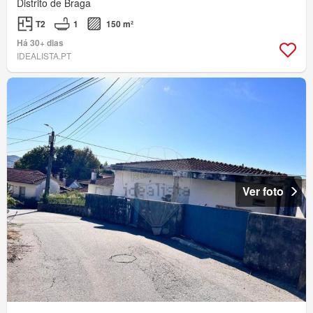
Distrito de Braga
T2
1
150 m²
Há 30+ dias
IDEALISTA.PT
Ver foto