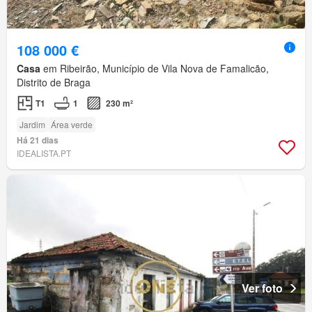
108 000 €
Casa
em Ribeirão, Município de Vila Nova de Famalicão,
Distrito de Braga
T1
1
230 m²
Jardim
Área verde
Há 21 dias
IDEALISTA.PT
Ver foto