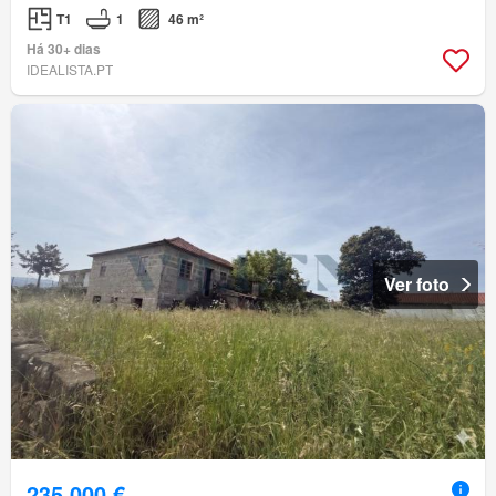
T1
1
46 m²
Há 30+ dias
IDEALISTA.PT
Ver foto
235 000 €