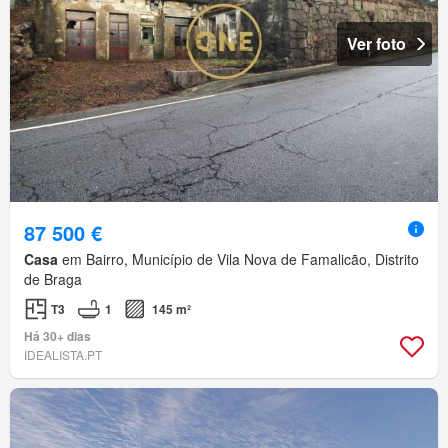
Ver foto
87 500 €
Casa
em Bairro, Município de Vila Nova de Famalicão, Distrito
de Braga
T3
1
145 m²
Há 30+ dias
IDEALISTA.PT