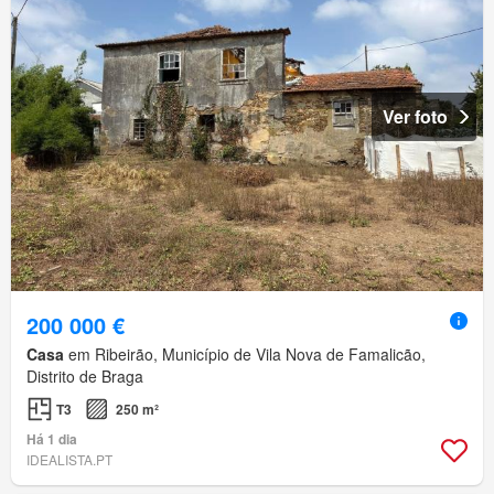
Ver foto
200 000 €
Casa
em Ribeirão, Município de Vila Nova de Famalicão,
Distrito de Braga
T3
250 m²
Há 1 dia
IDEALISTA.PT