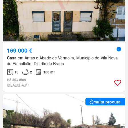
169 000 €
Casa
em Antas e Abade de Vermoim, Município de Vila Nova
de Famalicão, Distrito de Braga
T3
2
100 m²
Há 30+ dias
IDEALISTA.PT
muita procura