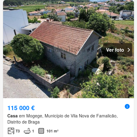
Ver foto
115 000 €
Casa
em Mogege, Município de Vila Nova de Famalicão,
Distrito de Braga
T3
1
101 m²