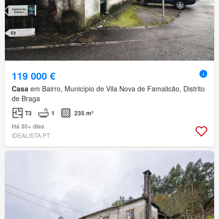
119 000 €
Casa
em Bairro, Município de Vila Nova de Famalicão, Distrito
de Braga
T3
1
235 m²
Há 30+ dias
IDEALISTA.PT