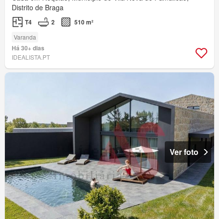
Distrito de Braga
T4
2
510 m²
Varanda
Há 30+ dias
IDEALISTA.PT
Ver foto