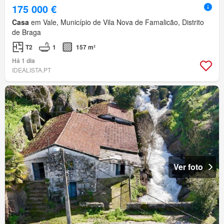
175 000 €
Casa
em Vale, Município de Vila Nova de Famalicão, Distrito
de Braga
T2
1
157 m²
Há 1 dia
IDEALISTA.PT
Ver foto