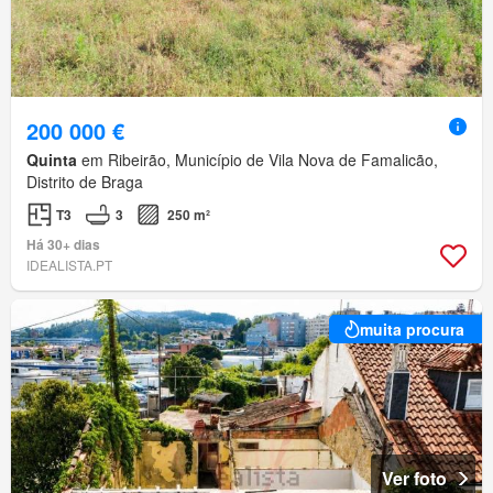
200 000 €
Quinta
em Ribeirão, Município de Vila Nova de Famalicão,
Distrito de Braga
T3
3
250 m²
Há 30+ dias
IDEALISTA.PT
muita procura
Ver foto