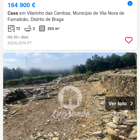
164 900 €
Casa
em Vilarinho das Cambas, Município de Vila Nova de
Famalicão, Distrito de Braga
T2
2
203 m²
Há 30+ dias
IDEALISTA.PT
Ver foto