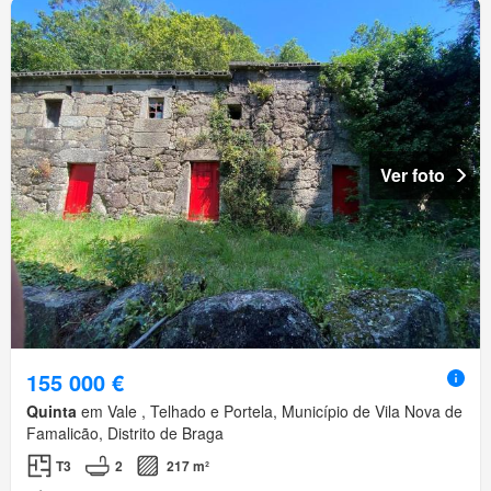
Ver foto
155 000 €
Quinta
em Vale , Telhado e Portela, Município de Vila Nova de
Famalicão, Distrito de Braga
T3
2
217 m²