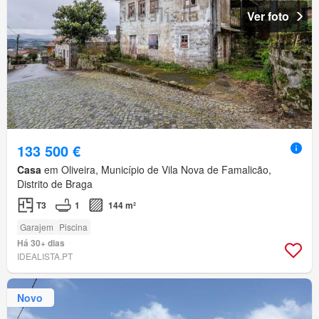
Ver foto
133 500 €
Casa
em Oliveira, Município de Vila Nova de Famalicão,
Distrito de Braga
T3
1
144 m²
Garajem
Piscina
Há 30+ dias
IDEALISTA.PT
Novo