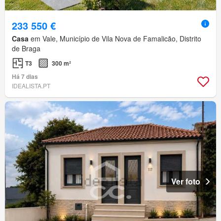
233 550 €
Casa
em Vale, Município de Vila Nova de Famalicão, Distrito
de Braga
T3
300 m²
Há 7 dias
IDEALISTA.PT
Ver foto