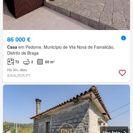
86 000 €
Casa
em Pedome, Município de Vila Nova de Famalicão,
Distrito de Braga
T2
2
60 m²
Há 30+ dias
IDEALISTA.PT
Ver foto