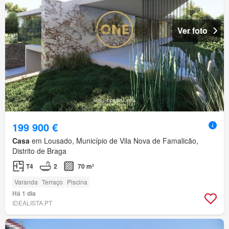
Ver foto
199 900 €
Casa
em Lousado, Município de Vila Nova de Famalicão,
Distrito de Braga
T4
2
70 m²
Varanda
Terraço
Piscina
Há 1 dia
IDEALISTA.PT