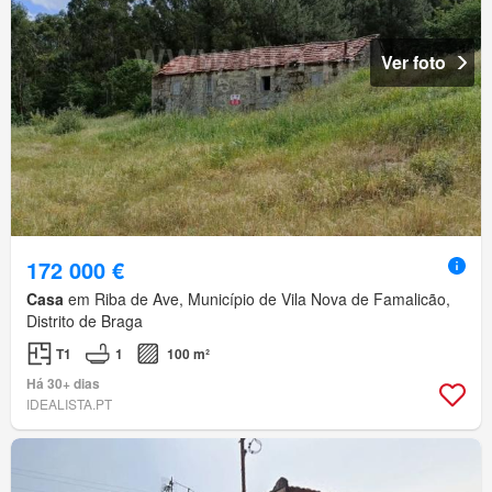
Ver foto
172 000 €
Casa
em Riba de Ave, Município de Vila Nova de Famalicão,
Distrito de Braga
T1
1
100 m²
Há 30+ dias
IDEALISTA.PT