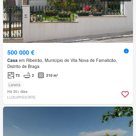
500 000 €
Casa
em Ribeirão, Município de Vila Nova de Famalicão,
Distrito de Braga
T3
2
210 m²
Lareira
Há 30+ dias
LUXURYESTATE