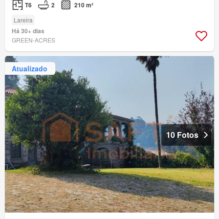
T6
2
210 m²
Lareira
Há 30+ dias
GREEN-ACRES
Atualizado
10 Fotos