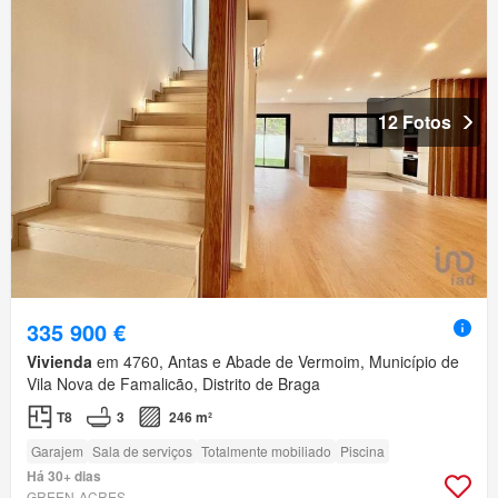
12 Fotos
335 900 €
Vivienda
em 4760, Antas e Abade de Vermoim, Município de
Vila Nova de Famalicão, Distrito de Braga
T8
3
246 m²
Garajem
Sala de serviços
Totalmente mobiliado
Piscina
Há 30+ dias
GREEN-ACRES