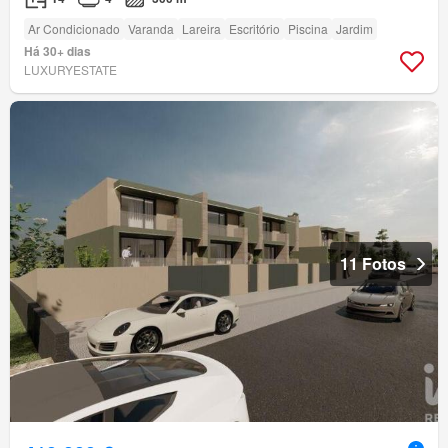
Ar Condicionado
Varanda
Lareira
Escritório
Piscina
Jardim
Há 30+ dias
LUXURYESTATE
11 Fotos