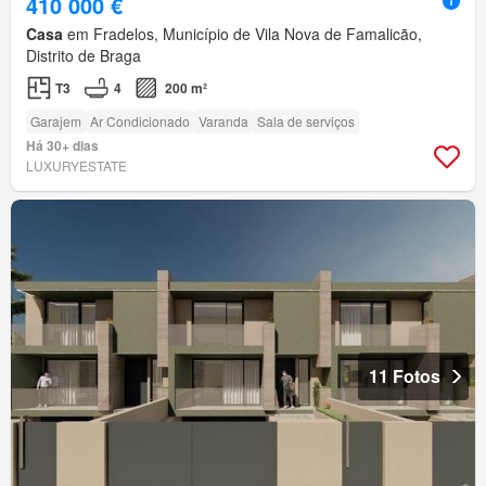
410 000 €
Casa
em Fradelos, Município de Vila Nova de Famalicão,
Distrito de Braga
T3
4
200 m²
Garajem
Ar Condicionado
Varanda
Sala de serviços
Há 30+ dias
LUXURYESTATE
11 Fotos