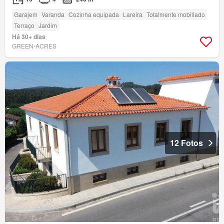
Garajem
Varanda
Cozinha equipada
Lareira
Totalmente mobiliado
Terraço
Jardim
Há 30+ dias
GREEN-ACRES
12 Fotos