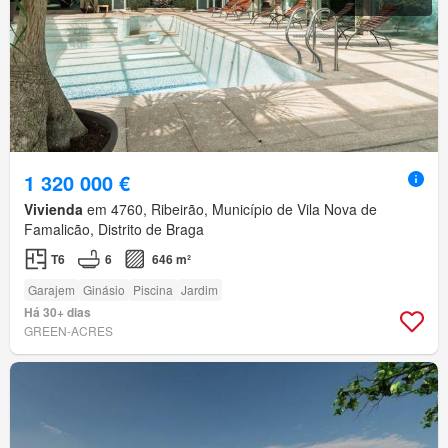
1 320 000 €
Vivienda
em 4760, Ribeirão, Município de Vila Nova de
Famalicão, Distrito de Braga
T6
6
646 m²
Garajem
Ginásio
Piscina
Jardim
Há 30+ dias
GREEN-ACRES