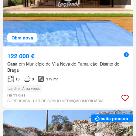
Obra nova
122 000 €
Casa
em Município de Vila Nova de Famalicão, Distrito de
Braga
T3
3
179 m²
Jardim
Área verde
Há 11 dias
SUPERCASA - LAR DE SONHO MEDIAÇÃO IMOBILIÁRIA
muita procura