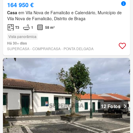
164 950 €
Casa
em Vila Nova de Famalicão e Calendário, Município de
Vila Nova de Famalicão, Distrito de Braga
T3
1
58 m²
Vista panorâmica
Há 30+ dias
SUPERCASA - COMPRARCASA - PONTA DELGADA
12 Fotos