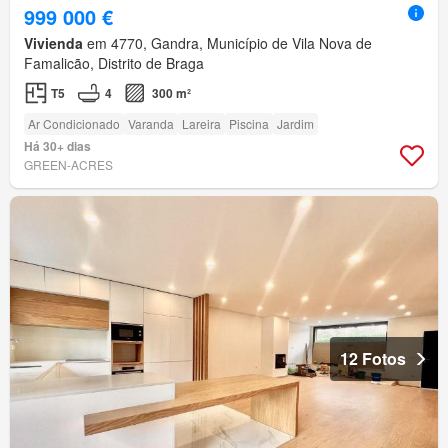
999 000 €
Vivienda
em 4770, Gandra, Município de Vila Nova de
Famalicão, Distrito de Braga
T5
4
300 m²
Ar Condicionado
Varanda
Lareira
Piscina
Jardim
Há 30+ dias
GREEN-ACRES
12 Fotos