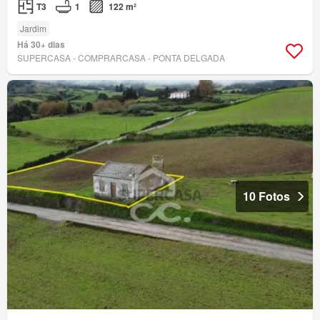
T3
1
122 m²
Jardim
Há 30+ dias
SUPERCASA - COMPRARCASA - PONTA DELGADA
10 Fotos