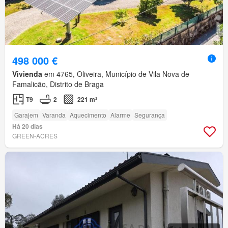
498 000 €
Vivienda
em 4765, Oliveira, Município de Vila Nova de
Famalicão, Distrito de Braga
T9
2
221 m²
Garajem
Varanda
Aquecimento
Alarme
Segurança
Há 20 dias
GREEN-ACRES