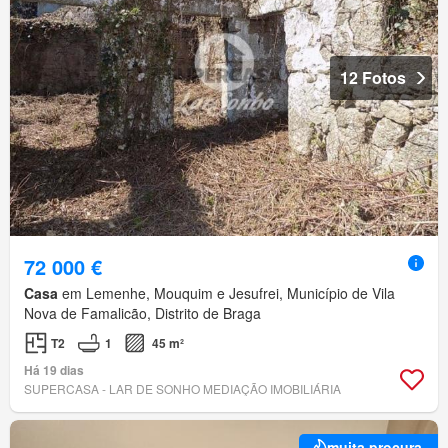
12 Fotos
72 000 €
Casa
em Lemenhe, Mouquim e Jesufrei, Município de Vila
Nova de Famalicão, Distrito de Braga
T2
1
45 m²
Há 19 dias
SUPERCASA - LAR DE SONHO MEDIAÇÃO IMOBILIÁRIA
muita procura