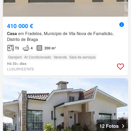
410 000 €
Casa
em Fradelos, Município de Vila Nova de Famalicão,
Distrito de Braga
T3
4
200 m²
Garajem
Ar Condicionado
Varanda
Sala de serviços
Há 30+ dias
LUXURYESTATE
12 Fotos