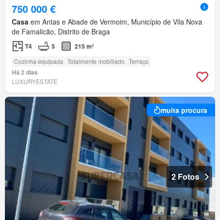
750 000 €
Casa
em Antas e Abade de Vermoim, Município de Vila Nova
de Famalicão, Distrito de Braga
T4
5
215 m²
Cozinha equipada
Totalmente mobiliado
Terraço
Há 2 dias
LUXURYESTATE
muita procura
2 Fotos