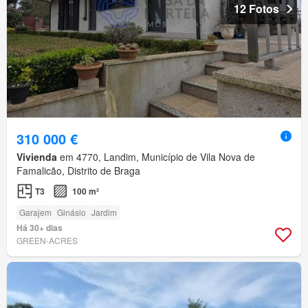
12 Fotos
310 000 €
Vivienda
em 4770, Landim, Município de Vila Nova de
Famalicão, Distrito de Braga
T3
100 m²
Garajem
Ginásio
Jardim
Há 30+ dias
GREEN-ACRES