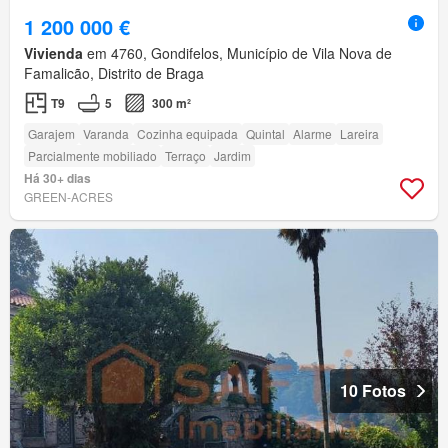
1 200 000 €
Vivienda
em 4760, Gondifelos, Município de Vila Nova de
Famalicão, Distrito de Braga
T9
5
300 m²
Garajem
Varanda
Cozinha equipada
Quintal
Alarme
Lareira
Parcialmente mobiliado
Terraço
Jardim
Há 30+ dias
GREEN-ACRES
10 Fotos