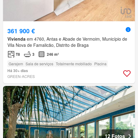
361 900 €
Vivienda
em 4760, Antas e Abade de Vermoim, Município de
Vila Nova de Famalicão, Distrito de Braga
T8
3
246 m²
Garajem
Sala de serviços
Totalmente mobiliado
Piscina
Há 30+ dias
GREEN-ACRES
12 Fotos