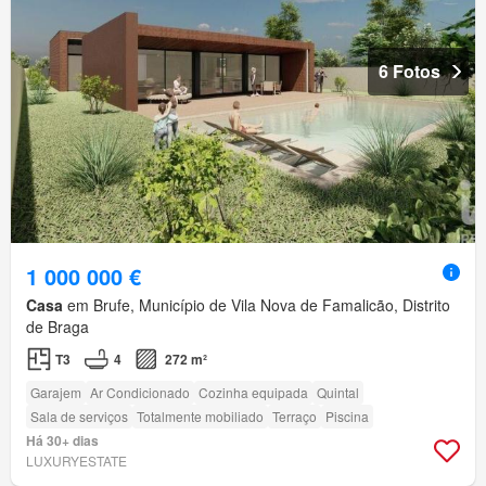
6 Fotos
1 000 000 €
Casa
em Brufe, Município de Vila Nova de Famalicão, Distrito
de Braga
T3
4
272 m²
Garajem
Ar Condicionado
Cozinha equipada
Quintal
Sala de serviços
Totalmente mobiliado
Terraço
Piscina
Há 30+ dias
LUXURYESTATE