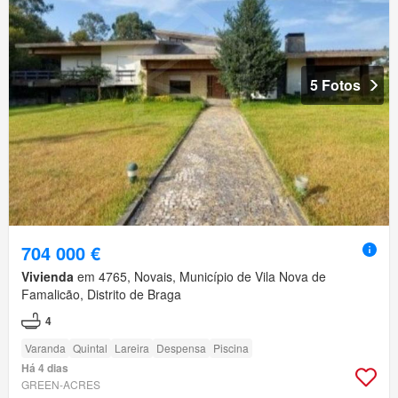
5 Fotos
704 000 €
Vivienda
em 4765, Novais, Município de Vila Nova de
Famalicão, Distrito de Braga
4
Varanda
Quintal
Lareira
Despensa
Piscina
Há 4 dias
GREEN-ACRES