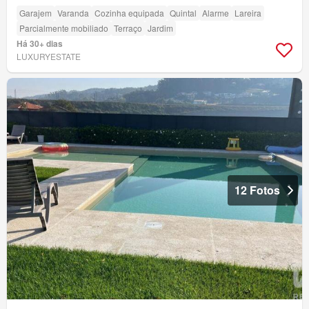
Garajem
Varanda
Cozinha equipada
Quintal
Alarme
Lareira
Parcialmente mobiliado
Terraço
Jardim
Há 30+ dias
LUXURYESTATE
12 Fotos