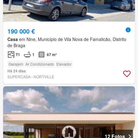
190 000 €
Casa
em Nine, Município de Vila Nova de Famalicão, Distrito
de Braga
T1
1
67 m²
Garajem
Ar Condicionado
Elevador
Há 24 dias
SUPERCASA - NORTVILLE
12 Fotos