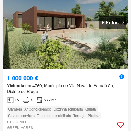
6 Fotos
1 000 000 €
Vivienda
em 4760, Município de Vila Nova de Famalicão,
Distrito de Braga
T5
4
272 m²
Garajem
Ar Condicionado
Cozinha equipada
Quintal
Sala de serviços
Totalmente mobiliado
Terraço
Piscina
Há 30+ dias
GREEN-ACRES