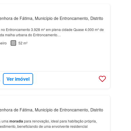
hora de Fátima, Município de Entroncamento, Distrito
no Entroncamento 3.928 m² em plena cidade Quase 4.000 m² de
ro da malha urbana do Entroncamento…
eiro
52 m²
Ver imóvel
RTUGAL
hora de Fátima, Município de Entroncamento, Distrito
ra uma
moradia
para renovação, ideal para habitação própria,
nvestimento, beneficiando de uma envolvente residencial