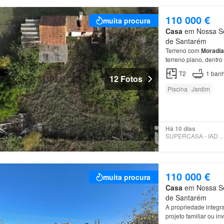
110 000 €
muita procura
Casa
em Nossa Sen
de Santarém
Terreno com
Moradia
terreno plano, dent
T2
1
banh
12 Fotos
Piscina
Jardim
Há 10 dias
SUPERCASA - IAD PO
110 000 €
muita procura
Casa
em Nossa Sen
de Santarém
A propriedade integ
projeto familiar ou i