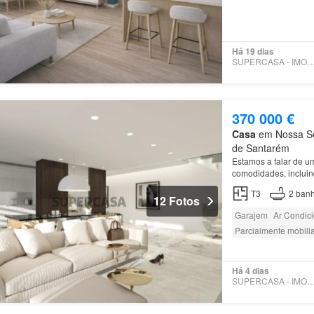
Há 19 dias
SUPERCASA - IMOCONC
370 000 €
Casa
em Nossa Sen
de Santarém
Estamos a falar de u
comodidades, incluin
T3
2
banh
12 Fotos
Garajem
Ar Condic
Parcialmente mobili
Há 4 dias
SUPERCASA - IMOCONC