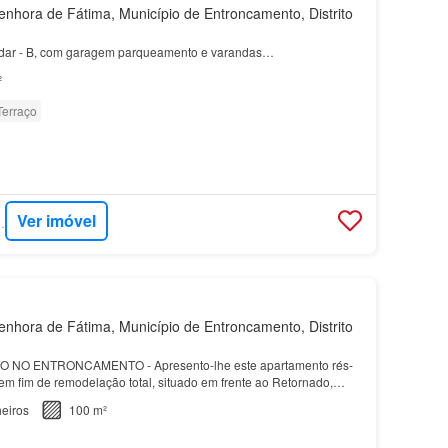
hora de Fátima, Município de Entroncamento, Distrito
dar - B, com garagem parqueamento e varandas…
²
Terraço
Ver imóvel
SA - CLICK
hora de Fátima, Município de Entroncamento, Distrito
NO ENTRONCAMENTO - Apresento-lhe este apartamento rés-
em fim de remodelação total, situado em frente ao Retornado,
 estratégica do Entroncamento…
eiros
100 m²