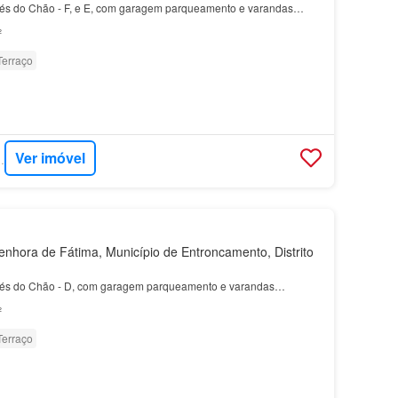
és do Chão - F, e E, com garagem parqueamento e varandas…
²
Terraço
Ver imóvel
SA - CLICK
hora de Fátima, Município de Entroncamento, Distrito
és do Chão - D, com garagem parqueamento e varandas…
²
Terraço