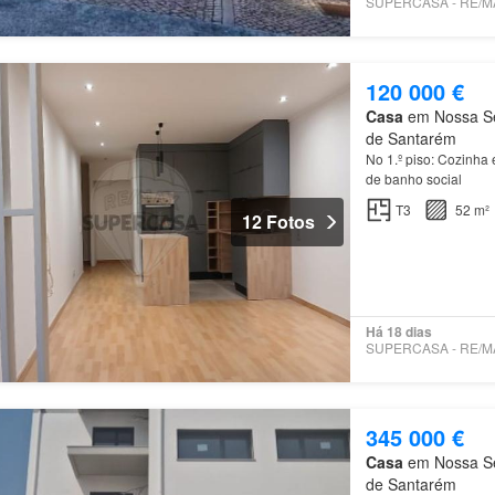
120 000 €
Casa
em Nossa Sen
de Santarém
No 1.º piso: Cozinha
de banho social
T3
52 m²
12 Fotos
Há 18 dias
345 000 €
Casa
em Nossa Sen
de Santarém