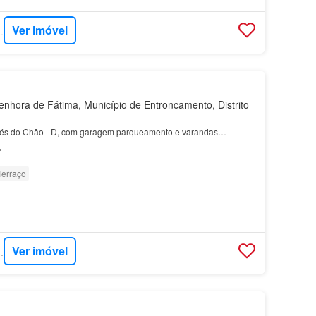
Ver imóvel
SA - CLICK
hora de Fátima, Município de Entroncamento, Distrito
és do Chão - D, com garagem parqueamento e varandas…
²
Terraço
Ver imóvel
SA - CLICK