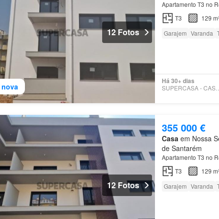
Apartamento T3 no R
T3
129 m
12 Fotos
Garajem
Varanda
Há 30+ dias
 nova
SUPERCASA - CA
355 000 €
Casa
em Nossa Sen
de Santarém
Apartamento T3 no R
T3
129 m
12 Fotos
Garajem
Varanda