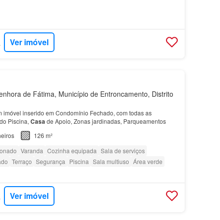
Ver imóvel
EITO
hora de Fátima, Município de Entroncamento, Distrito
m imóvel inserido em Condomínio Fechado, com todas as
do Piscina,
Casa
de Apoio, Zonas jardinadas, Parqueamentos
eiros
126 m²
ionado
Varanda
Cozinha equipada
Sala de serviços
ado
Terraço
Segurança
Piscina
Sala multiuso
Área verde
Ver imóvel
EITO