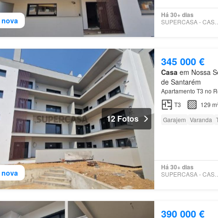
Há 30+ dias
 nova
SUPERCASA - CA
345 000 €
Casa
em Nossa Sen
de Santarém
Apartamento T3 no R
T3
129 m
12 Fotos
Garajem
Varanda
Há 30+ dias
 nova
SUPERCASA - CA
390 000 €