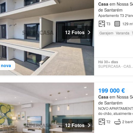
Casa
em Nossa Sen
de Santarém
Apartamento T3 2ºan
T3
129 m
12 Fotos
Garajem
Varanda
Há 30+ dias
 nova
SUPERCASA - CA
199 000 €
Casa
em Nossa Sen
de Santarém
NOVO APARTAMENTO 
do-chão, atualmente 
numa zona central e
T2
2
banh
12 Fotos