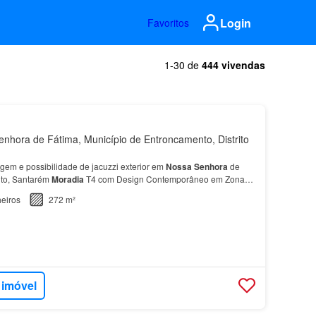
Login
Favoritos
1-30 de
444 vivendas
hora de Fátima, Município de Entroncamento, Distrito
em e possibilidade de jacuzzi exterior em
Nossa
Senhora
de
nto, Santarém
Moradia
T4 com Design Contemporâneo em Zona
Tranquila Apresentamos esta
moradia
T4 de dois pis…
eiros
272 m²
 imóvel