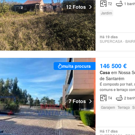
T2
1
banh
12 Fotos
Jardim
Há 19 dias
146 500 €
muita procura
Casa
em Nossa Sen
de Santarém
É composto por hall, 
comuns e terraço com
T4
2
banh
7 Fotos
Garajem
Terraço
S
Há 17 dias