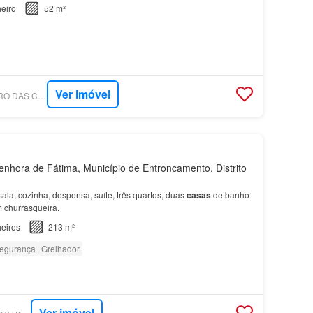
eiro
52 m²
Ver imóvel
SUPERCASA - BAIRRO DAS CORES - MEDIAÇÃO IMOBILIÁRIA
hora de Fátima, Município de Entroncamento, Distrito
sala, cozinha, despensa, suíte, três quartos, duas
casas
de banho
 churrasqueira.
eiros
213 m²
egurança
Grelhador
Ver imóvel