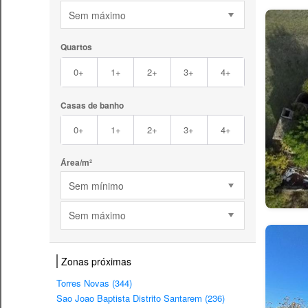
Sem máximo
Quartos
0+
1+
2+
3+
4+
Casas de banho
0+
1+
2+
3+
4+
Área/m²
Sem mínimo
Sem máximo
Zonas próximas
Torres Novas (344)
Sao Joao Baptista Distrito Santarem (236)