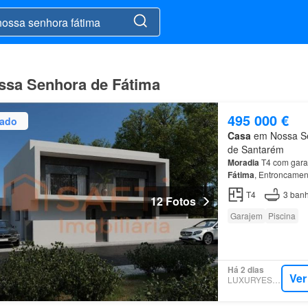
ssa Senhora de Fátima
495 000 €
zado
Casa
em Nossa Sen
de Santarém
Moradia
T4 com garag
Fátima
, Entroncame
Residencial Verde e 
T4
3
banh
12 Fotos
Garajem
Piscina
Há 2 dias
Ver
LUXURYESTATE