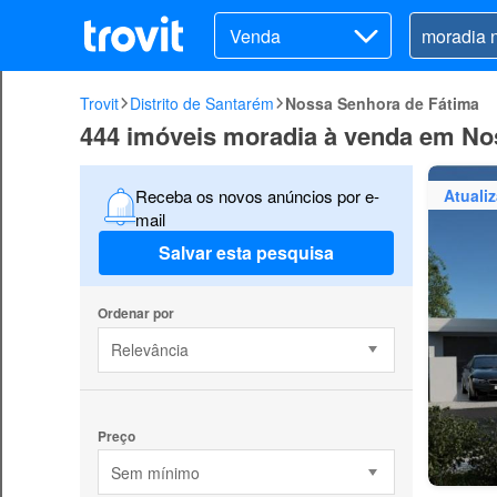
Venda
Trovit
Distrito de Santarém
Nossa Senhora de Fátima
444 imóveis moradia à venda em No
Atuali
Receba os novos anúncios por e-
mail
Salvar esta pesquisa
Ordenar por
Relevância
Preço
Sem mínimo