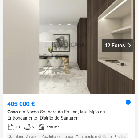
12 Fotos
405 000 €
Casa
em Nossa Senhora de Fátima, Município de
Entroncamento, Distrito de Santarém
T3
2
129 m²
Garajem
Varanda
Cozinha equipada
Totalmente mobiliado
Piscina