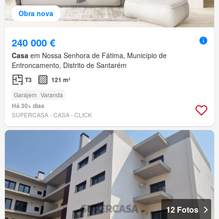
Obra nova
240 000 €
Casa
em Nossa Senhora de Fátima, Município de
Entroncamento, Distrito de Santarém
T3
121 m²
Garajem
Varanda
Há 30+ dias
SUPERCASA - CASA - CLICK
12 Fotos