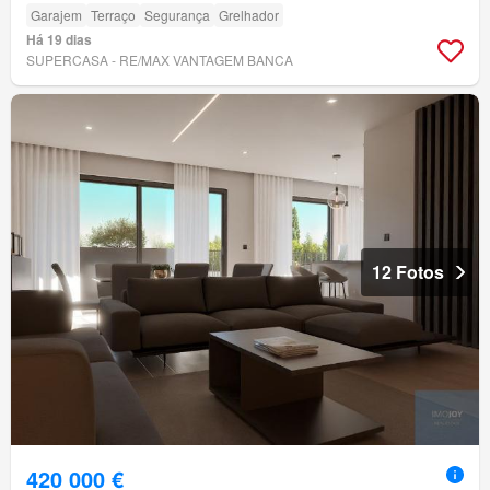
Garajem
Terraço
Segurança
Grelhador
Há 19 dias
SUPERCASA - RE/MAX VANTAGEM BANCA
12 Fotos
420 000 €