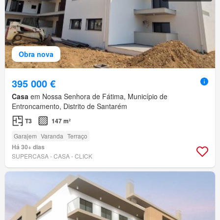
Obra nova
395 000 €
Casa
em Nossa Senhora de Fátima, Município de
Entroncamento, Distrito de Santarém
T3
147 m²
Garajem
Varanda
Terraço
Há 30+ dias
SUPERCASA - CASA - CLICK