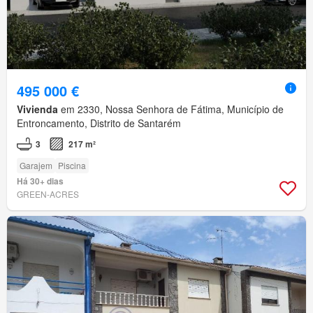
495 000 €
Vivienda
em 2330, Nossa Senhora de Fátima, Município de
Entroncamento, Distrito de Santarém
3
217 m²
Garajem
Piscina
Há 30+ dias
GREEN-ACRES