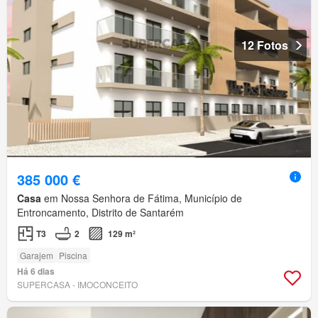
12 Fotos
385 000 €
Casa
em Nossa Senhora de Fátima, Município de
Entroncamento, Distrito de Santarém
T3
2
129 m²
Garajem
Piscina
Há 6 dias
SUPERCASA - IMOCONCEITO