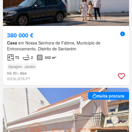
380 000 €
Casa
em Nossa Senhora de Fátima, Município de
Entroncamento, Distrito de Santarém
T3
2
342 m²
Garajem
Jardim
Há 30+ dias
IDEALISTA.PT
muita procura