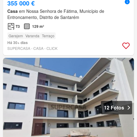
355 000 €
Casa
em Nossa Senhora de Fátima, Município de
Entroncamento, Distrito de Santarém
T3
129 m²
Garajem
Varanda
Terraço
Há 30+ dias
SUPERCASA - CASA - CLICK
12 Fotos