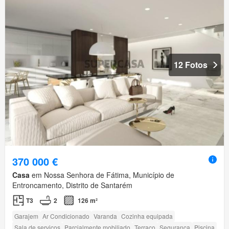
12 Fotos
370 000 €
Casa
em Nossa Senhora de Fátima, Município de
Entroncamento, Distrito de Santarém
T3
2
126 m²
Garajem
Ar Condicionado
Varanda
Cozinha equipada
Sala de serviços
Parcialmente mobiliado
Terraço
Segurança
Piscina