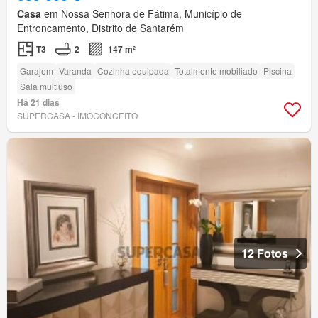
Casa
em Nossa Senhora de Fátima, Município de
Entroncamento, Distrito de Santarém
T3
2
147 m²
Garajem
Varanda
Cozinha equipada
Totalmente mobiliado
Piscina
Sala multiuso
Há 21 dias
SUPERCASA - IMOCONCEITO
12 Fotos