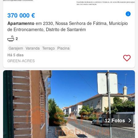
370 000 €
Apartamento
em 2330, Nossa Senhora de Fátima, Município
de Entroncamento, Distrito de Santarém
2
Garajem
Varanda
Terraço
Piscina
Há 5 dias
GREEN-ACRES
12 Fotos