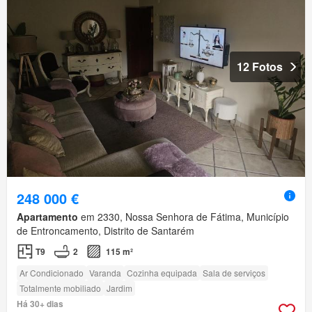
12 Fotos
248 000 €
Apartamento
em 2330, Nossa Senhora de Fátima, Município
de Entroncamento, Distrito de Santarém
T9
2
115 m²
Ar Condicionado
Varanda
Cozinha equipada
Sala de serviços
Totalmente mobiliado
Jardim
Há 30+ dias