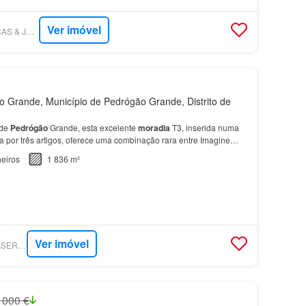
Ver imóvel
SUPERCASA - PRAÇAS & JARDINS IMOBILIÁRIA
Grande, Município de Pedrógão Grande, Distrito de
 de
Pedrógão
Grande, esta excelente
moradia
T3, inserida numa
 por três artigos, oferece uma combinação rara entre Imagine
pássaros, tomar o pequeno-almoço com vista p…
eiros
1 836 m²
Ver imóvel
SUPERCASA - CASASERTA IMOBILIÁRIA
 000 €