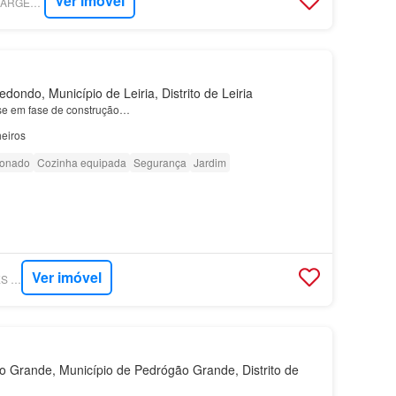
Ver imóvel
SUPERCASA - RUI SARGENTO REAL ESTATE
ondo, Município de Leiria, Distrito de Leiria
se em fase de construção…
eiros
ionado
Cozinha equipada
Segurança
Jardim
Ver imóvel
SUPERCASA - NEVES & TERLOUW
Grande, Município de Pedrógão Grande, Distrito de