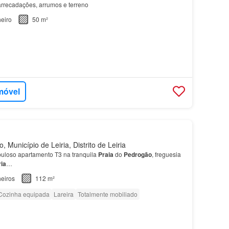
rrecadações, arrumos e terreno
eiro
50 m²
móvel
Município de Leiria, Distrito de Leiria
uloso apartamento T3 na tranquila
Praia
do
Pedrogão
, freguesia
ria
…
eiros
112 m²
Cozinha equipada
Lareira
Totalmente mobiliado