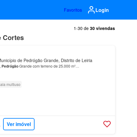
Login
Favoritos
1-30 de
30 vivendas
e Cortes
nicípio de Pedrógão Grande, Distrito de Leiria
,
Pedrógão
Grande com terreno de 25.000 m²…
ala multiuso
Ver imóvel
RTUGAL