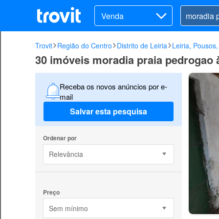
Venda
Trovit
Região do Centro
Distrito de Leiria
Leiria, Pousos,
30 imóveis moradia praia pedrogao à
Receba os novos anúncios por e-
mail
Salvar esta pesquisa
Ordenar por
Relevância
Preço
Sem mínimo