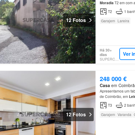
Moradia
T2 em com a
T2
1
banh
12 Fotos
Garajem
Lareira
Há 30+
Ver i
dias
SUPERCASA
248 000 €
Casa
em Coimbrão, 
Apresentamos um fab
de Coimbrão, em
Lei
T3
2
banh
12 Fotos
Garajem
Varanda