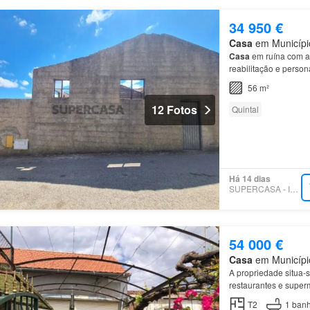
34 950 €
Casa
em Município
Casa
em ruína com ar
reabilitação e perso
56 m²
12 Fotos
Quintal
Há 14 dias
SUPERCASA - IMODIVA
54 000 €
Casa
em Município
A propriedade situa-
restaurantes e supe
T2
1
banh