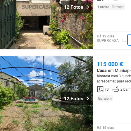
12 Fotos
Lareira
Terraço
Há 19 dias
SUPERCASA - IMODIVA
115 000 €
Casa
em Município
Moradia
com 3 quarto
acrescentar, para r
Acesso ao IC8 em 3.
T3
2
banh
12 Fotos
Garajem
Há 19 dias