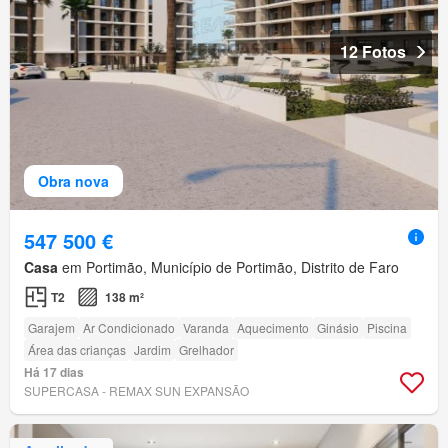
12 Fotos
Obra nova
547 500 €
Casa
em Portimão, Município de Portimão, Distrito de Faro
T2
138 m²
Garajem
Ar Condicionado
Varanda
Aquecimento
Ginásio
Piscina
Área das crianças
Jardim
Grelhador
Há 17 dias
SUPERCASA - REMAX SUN EXPANSÃO