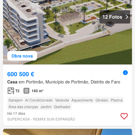
12 Fotos
Obra nova
600 500 €
Casa
em Portimão, Município de Portimão, Distrito de Faro
T2
185 m²
Garajem
Ar Condicionado
Varanda
Aquecimento
Ginásio
Piscina
Área das crianças
Jardim
Grelhador
Há 17 dias
SUPERCASA - REMAX SUN EXPANSÃO