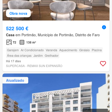
Obra nova
522 500 €
Casa
em Portimão, Município de Portimão, Distrito de Faro
T2
138 m²
Garajem
Ar Condicionado
Varanda
Aquecimento
Ginásio
Piscina
Área das crianças
Jardim
Grelhador
Há 17 dias
SUPERCASA - REMAX SUN EXPANSÃO
Atualizado