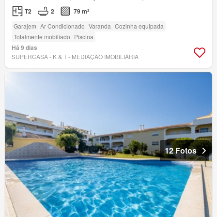
T2
2
79 m²
Garajem
Ar Condicionado
Varanda
Cozinha equipada
Totalmente mobiliado
Piscina
Há 9 dias
SUPERCASA - K & T - MEDIAÇÃO IMOBILIÁRIA
12 Fotos