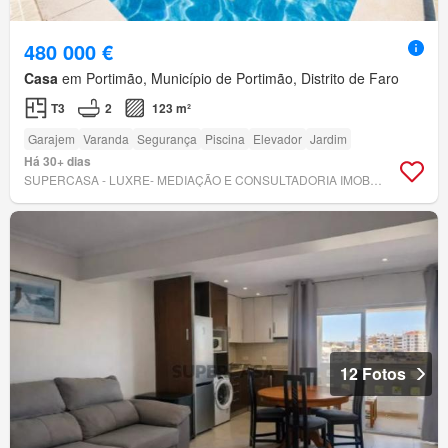
480 000 €
Casa
em Portimão, Município de Portimão, Distrito de Faro
T3
2
123 m²
Garajem
Varanda
Segurança
Piscina
Elevador
Jardim
Há 30+ dias
SUPERCASA - LUXRE- MEDIAÇÃO E CONSULTADORIA IMOBILIÁRIA, LDA
12 Fotos