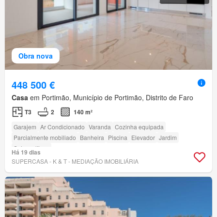
Obra nova
448 500 €
Casa
em Portimão, Município de Portimão, Distrito de Faro
T3
2
140 m²
Garajem
Ar Condicionado
Varanda
Cozinha equipada
Parcialmente mobiliado
Banheira
Piscina
Elevador
Jardim
Sala multiuso
Há 19 dias
SUPERCASA - K & T - MEDIAÇÃO IMOBILIÁRIA