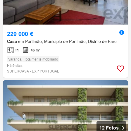
229 000 €
Casa
em Portimão, Município de Portimão, Distrito de Faro
T1
46 m²
Varanda
Totalmente mobiliado
Há 9 dias
SUPERCASA - EXP PORTUGAL
12 Fotos