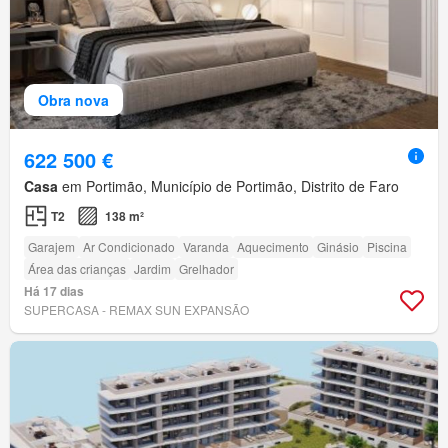
Obra nova
622 500 €
Casa
em Portimão, Município de Portimão, Distrito de Faro
T2
138 m²
Garajem
Ar Condicionado
Varanda
Aquecimento
Ginásio
Piscina
Área das crianças
Jardim
Grelhador
Há 17 dias
SUPERCASA - REMAX SUN EXPANSÃO