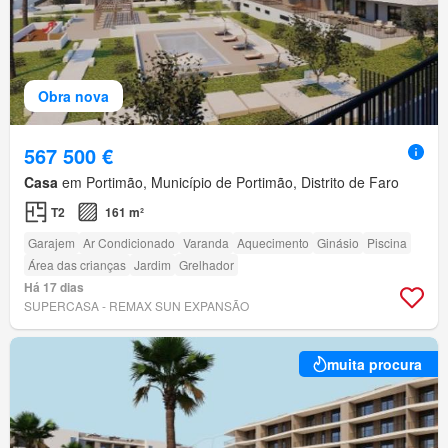
Obra nova
567 500 €
Casa
em Portimão, Município de Portimão, Distrito de Faro
T2
161 m²
Garajem
Ar Condicionado
Varanda
Aquecimento
Ginásio
Piscina
Área das crianças
Jardim
Grelhador
Há 17 dias
SUPERCASA - REMAX SUN EXPANSÃO
muita procura