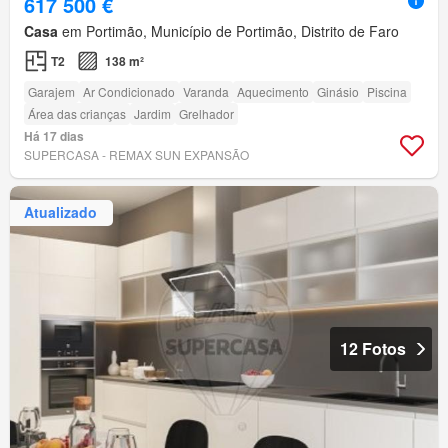
617 500 €
Casa
em Portimão, Município de Portimão, Distrito de Faro
T2
138 m²
Garajem
Ar Condicionado
Varanda
Aquecimento
Ginásio
Piscina
Área das crianças
Jardim
Grelhador
Há 17 dias
SUPERCASA - REMAX SUN EXPANSÃO
Atualizado
12 Fotos