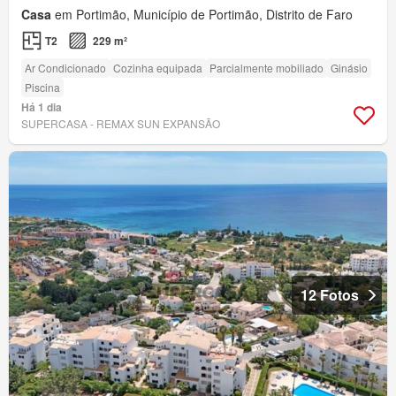
Casa
em Portimão, Município de Portimão, Distrito de Faro
T2
229 m²
Ar Condicionado
Cozinha equipada
Parcialmente mobiliado
Ginásio
Piscina
Há 1 dia
SUPERCASA - REMAX SUN EXPANSÃO
12 Fotos