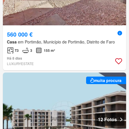
560 000 €
Casa
em Portimão, Município de Portimão, Distrito de Faro
T3
3
155 m²
Há 8 dias
LUXURYESTATE
muita procura
12 Fotos