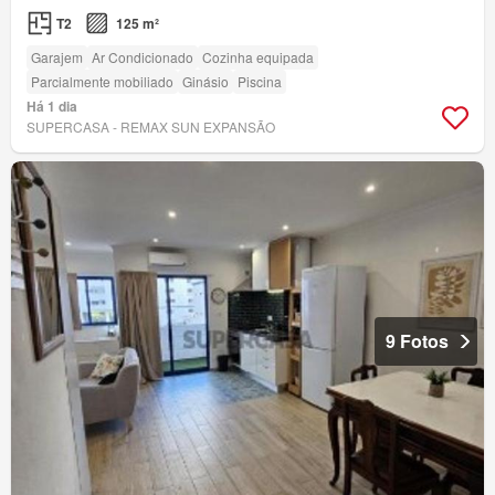
T2
125 m²
Garajem
Ar Condicionado
Cozinha equipada
Parcialmente mobiliado
Ginásio
Piscina
Há 1 dia
SUPERCASA - REMAX SUN EXPANSÃO
9 Fotos