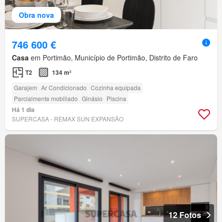
Obra nova
746 600 €
Casa
em Portimão, Município de Portimão, Distrito de Faro
T2
134 m²
Garajem
Ar Condicionado
Cozinha equipada
Parcialmente mobiliado
Ginásio
Piscina
Há 1 dia
SUPERCASA - REMAX SUN EXPANSÃO
12 Fotos