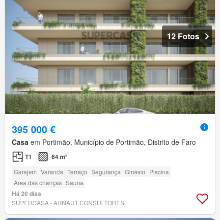
12 Fotos
395 000 €
Casa
em Portimão, Município de Portimão, Distrito de Faro
T1
64 m²
Garajem
Varanda
Terraço
Segurança
Ginásio
Piscina
Área das crianças
Sauna
Há 20 dias
SUPERCASA - ARNAUT CONSULTORES