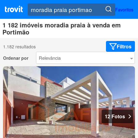
Favoritos
1 182 imóveis moradia praia à venda em
Portimão
Filtros
1.182 resultados
Ordenar por
12 Fotos