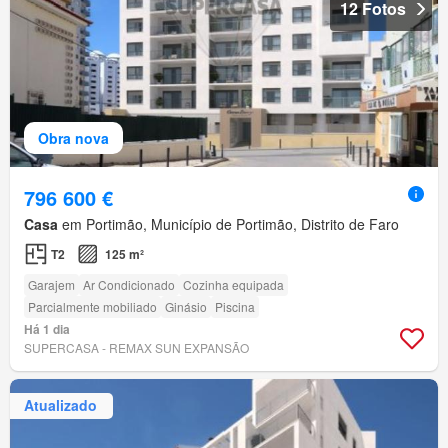
12 Fotos
Obra nova
796 600 €
Casa
em Portimão, Município de Portimão, Distrito de Faro
T2
125 m²
Garajem
Ar Condicionado
Cozinha equipada
Parcialmente mobiliado
Ginásio
Piscina
Há 1 dia
SUPERCASA - REMAX SUN EXPANSÃO
Atualizado