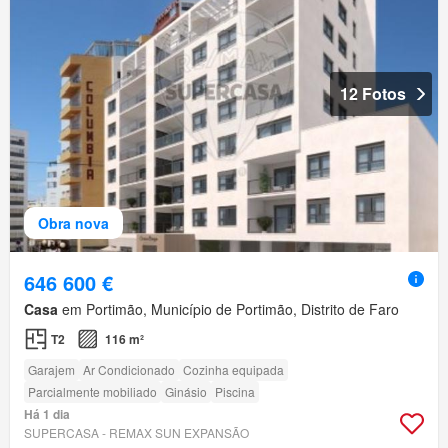
12 Fotos
Obra nova
646 600 €
Casa
em Portimão, Município de Portimão, Distrito de Faro
T2
116 m²
Garajem
Ar Condicionado
Cozinha equipada
Parcialmente mobiliado
Ginásio
Piscina
Há 1 dia
SUPERCASA - REMAX SUN EXPANSÃO