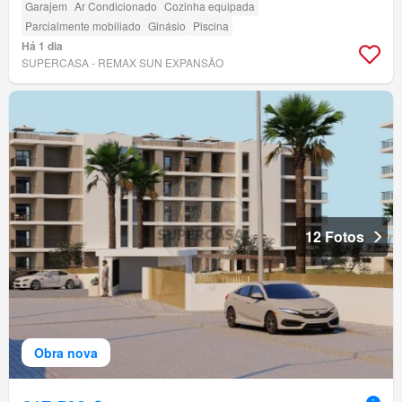
Garajem
Ar Condicionado
Cozinha equipada
Parcialmente mobiliado
Ginásio
Piscina
Há 1 dia
SUPERCASA - REMAX SUN EXPANSÃO
12 Fotos
Obra nova