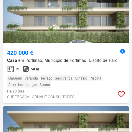
420 000 €
Casa
em Portimão, Município de Portimão, Distrito de Faro
T1
58 m²
Garajem
Varanda
Terraço
Segurança
Ginásio
Piscina
Área das crianças
Sauna
Há 20 dias
SUPERCASA - ARNAUT CONSULTORES