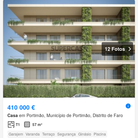
12 Fotos
410 000 €
Casa
em Portimão, Município de Portimão, Distrito de Faro
T1
57 m²
Garajem
Varanda
Terraço
Segurança
Ginásio
Piscina