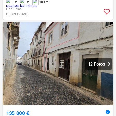
T2
2
109 m²
Há 19 dias
PROPERSTAR
12 Fotos
135 000 €