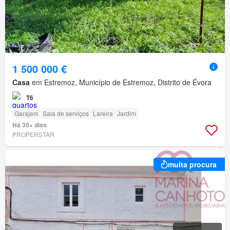
1 500 000 €
Casa
em Estremoz, Município de Estremoz, Distrito de Évora
T6
Garajem
Sala de serviços
Lareira
Jardim
Há 30+ dias
PROPERSTAR
muita procura