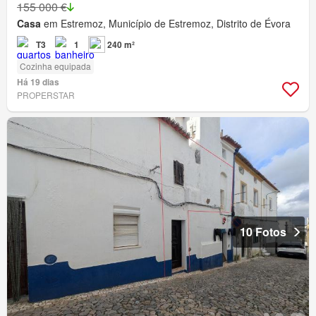
155 000 €
Casa
em Estremoz, Município de Estremoz, Distrito de Évora
T3
1
240 m²
Cozinha equipada
Há 19 dias
PROPERSTAR
10 Fotos