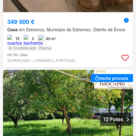
349 000 €
Casa
em Estremoz, Município de Estremoz, Distrito de Évora
T2
2
85 m²
Ar Condicionado
Piscina
Há 30+ dias
SUPERCASA - LIVINGWELL PORTUGAL
muita procura
12 Fotos