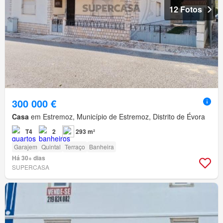
12 Fotos
300 000 €
Casa
em Estremoz, Município de Estremoz, Distrito de Évora
T4
2
293 m²
Garajem
Quintal
Terraço
Banheira
Há 30+ dias
SUPERCASA