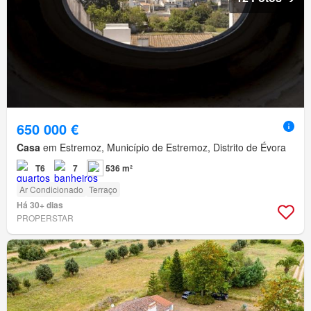
650 000 €
Casa
em Estremoz, Município de Estremoz, Distrito de Évora
T6
7
536 m²
Ar Condicionado
Terraço
Há 30+ dias
PROPERSTAR