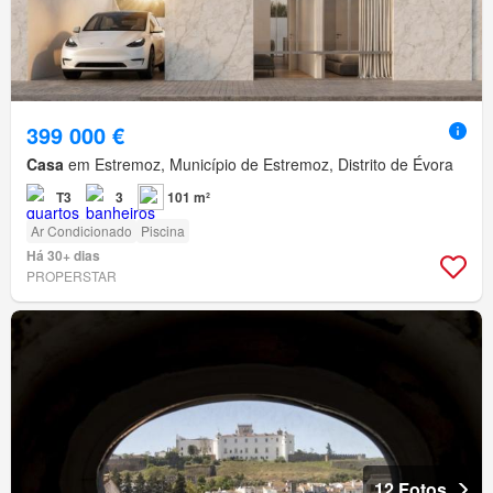
399 000 €
Casa
em Estremoz, Município de Estremoz, Distrito de Évora
T3
3
101 m²
Ar Condicionado
Piscina
Há 30+ dias
PROPERSTAR
12 Fotos