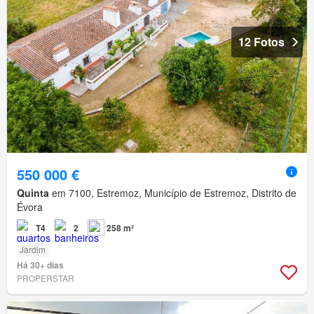
12 Fotos
550 000 €
Quinta
em 7100, Estremoz, Município de Estremoz, Distrito de
Évora
T4
2
258 m²
Jardim
Há 30+ dias
PROPERSTAR