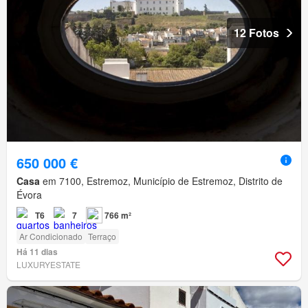
12 Fotos
650 000 €
Casa
em 7100, Estremoz, Município de Estremoz, Distrito de
Évora
T6
7
766 m²
Ar Condicionado
Terraço
Há 11 dias
LUXURYESTATE