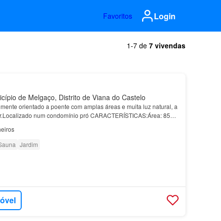
Login
Favoritos
1-7 de
7 vivendas
cípio de Melgaço, Distrito de Viana do Castelo
lmente orientado a poente com amplas áreas e muita luz natural, a
r.Localizado num condomínio pró CARACTERÍSTICAS:Área: 85
 2Garagem: 2Eficiência En…
eiros
Sauna
Jardim
móvel