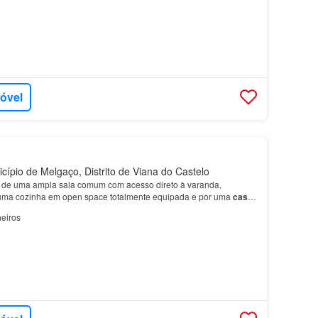
móvel
cípio de Melgaço, Distrito de Viana do Castelo
o de uma ampla sala comum com acesso direto à varanda,
ma cozinha em open space totalmente equipada e por uma
casa
spõe ainda de dois lugare…
eiros