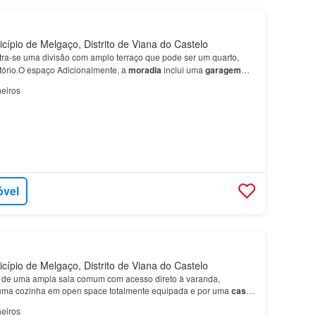
cípio de Melgaço, Distrito de Viana do Castelo
ra-se uma divisão com amplo terraço que pode ser um quarto,
tório.O espaço Adicionalmente, a
moradia
inclui uma
garagem
tura, gar…
eiros
óvel
cípio de Melgaço, Distrito de Viana do Castelo
o de uma ampla sala comum com acesso direto à varanda,
ma cozinha em open space totalmente equipada e por uma
casa
spõe ainda de dois lugare…
eiros