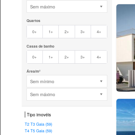
Sem máximo
Quartos
0+
1+
2+
3+
4+
Casas de banho
0+
1+
2+
3+
4+
Área/m²
Sem mínimo
Sem máximo
Tipo imovéis
T2 T3 Gaia (59)
T4 T5 Gaia (59)