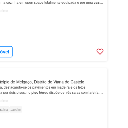
ma cozinha em open space totalmente equipada e por uma
casa
spõe ainda de dois lugare…
eiros
móvel
cípio de Melgaço, Distrito de Viana do Castelo
ca, destacando-se os pavimentos em madeira e os tetos
da por dois pisos, no
piso
térreo dispõe de três salas com lareira,
s
de banho, no
piso
inferior encontra-se a…
eiros
iscina
Jardim