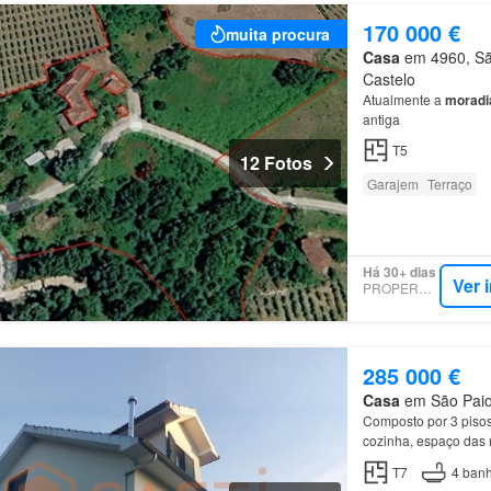
170 000 €
muita procura
Casa
em 4960, São
Castelo
Atualmente a
moradi
antiga
T5
12 Fotos
Garajem
Terraço
Há 30+ dias
Ver 
PROPERSTAR
285 000 €
Casa
em São Paio,
Composto por 3 pisos
cozinha, espaço das 
T7
4
banh