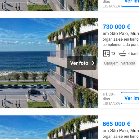
Ver i
dias
LISTANZA
730 000 €
em São Paio, Muni
organiza-se em torn
complementada por u
Este
apartamento
di
T3
4
banh
Ver foto
Garajem
Varanda
Há 30+
Ver i
dias
LISTANZA
665 000 €
em São Paio, Muni
organiza-se em torn