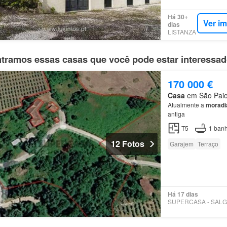
Há 30+
Ver i
dias
LISTANZA
tramos essas casas que você pode estar interessa
170 000 €
Casa
em São Paio,
Atualmente a
moradi
antiga
T5
1
banh
12 Fotos
Garajem
Terraço
Há 17 dias