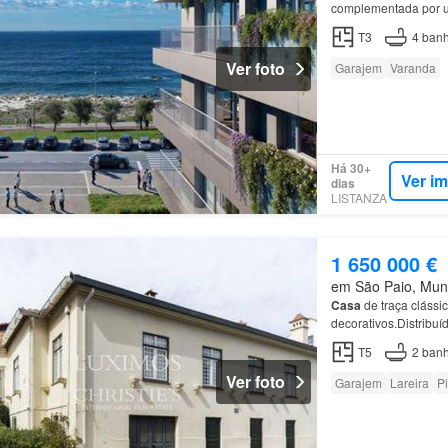
complementada por u
Este
apartamento
di
T3
4
banh
Ver foto
Garajem
Varanda
Há 30+
Ver i
dias
LISTANZA
1 650 000 €
em São Paio, Muni
Casa
de traça clássi
decorativos.Distribuí
cozinha e duas
casa
T5
2
banh
Ver foto
Garajem
Lareira
P