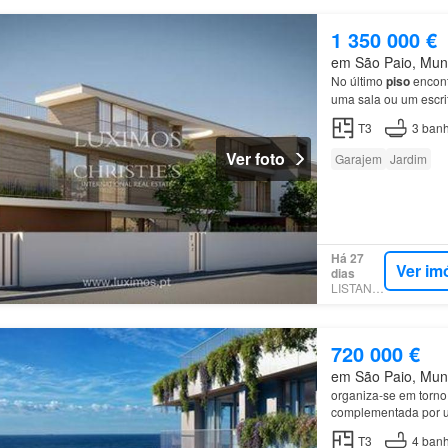
1 350 000 €
em São Paio, Muni
No último
piso
encont
uma sala ou um escri
fechada para uma via
T3
3
banh
Ver foto
Garajem
Jardim
Há 27
Ver im
dias
LISTANZA
720 000 €
em São Paio, Muni
organiza-se em torn
complementada por u
Este
apartamento
di
T3
4
banh