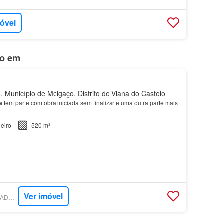
móvel
do em
 Município de Melgaço, Distrito de Viana do Castelo
a
tem parte com obra iniciada sem finalizar e uma outra parte mais
eiro
520 m²
Ver imóvel
SUPERCASA - SALGADOS IMOBILIÁRIA