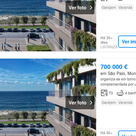
Ver foto
Garajem
Varanda
Há 30+
Ver i
dias
LISTANZA
700 000 €
em São Paio, Muni
organiza-se em torn
complementada por u
Este
apartamento
di
T3
4
banh
Ver foto
Garajem
Varanda
Há 30+