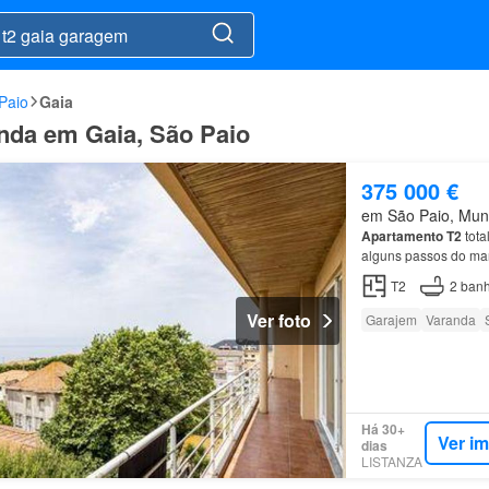
Paio
Gaia
nda em Gaia, São Paio
375 000 €
em São Paio, Muni
Apartamento
T2
tota
alguns passos do ma
m2Quartos: 2Banhos:
T2
2
banh
Ver foto
Garajem
Varanda
Há 30+
Ver i
dias
LISTANZA