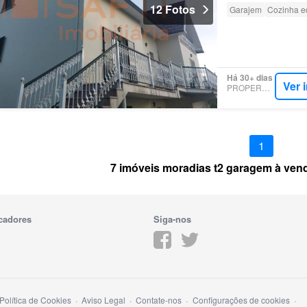
12 Fotos
Garajem
Cozinha e
Há 30+ dias
Ver 
PROPERSTAR
1
7 imóveis moradias t2 garagem à ven
cadores
Siga-nos
Política de Cookies
Aviso Legal
Contate-nos
Configurações de cookies