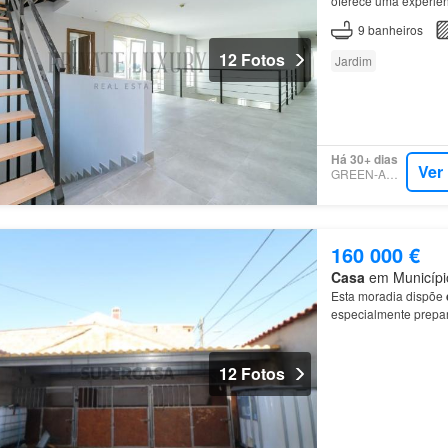
oferece uma experiê
no nosso hotel, você
9
banheiros
12 Fotos
Jardim
Há 30+ dias
Ver
GREEN-ACRES
160 000 €
Casa
em Município
Esta moradia dispõe
especialmente prep
propriedade inclui a
12 Fotos