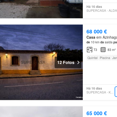
Há 16 dias
68 000 €
Casa
em Azinhaga,
de
10 km
da
saída
pa
T3
83 m²
Quintal
Piscina
Ja
12 Fotos
Há 16 dias
SUPERCASA - KW ÁREA
65 000 €