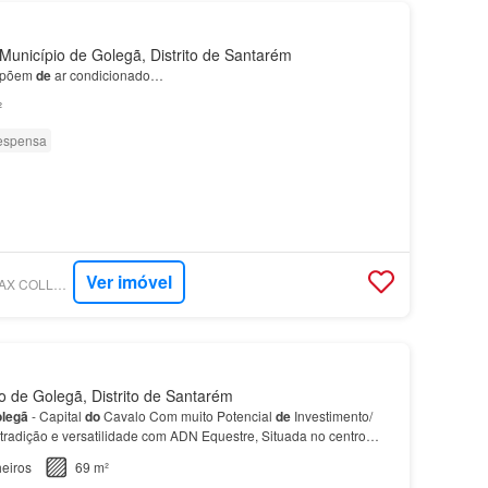
unicípio de Golegã, Distrito de Santarém
ispõem
de
ar condicionado…
²
espensa
Ver imóvel
SUPERCASA - RE/MAX COLLECTION VANTAGEM OPORTO
 de Golegã, Distrito de Santarém
legã
- Capital
do
Cavalo Com muito Potencial
de
Investimento/
radição e versatilidade com ADN Equestre, Situada no centro
ica Vila
da
Golegã
, esta moradia
de
traça…
eiros
69 m²