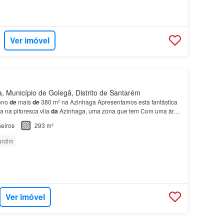
Ver imóvel
EITO
 Município de Golegã, Distrito de Santarém
reno
de
mais
de
380 m² na Azinhaga Apresentamos esta fantástica
a na pitoresca vila
da
Azinhaga, uma zona que tem Com uma área
80 m²
de
terreno, o imóvel oferece um…
eiros
293 m²
ardim
Ver imóvel