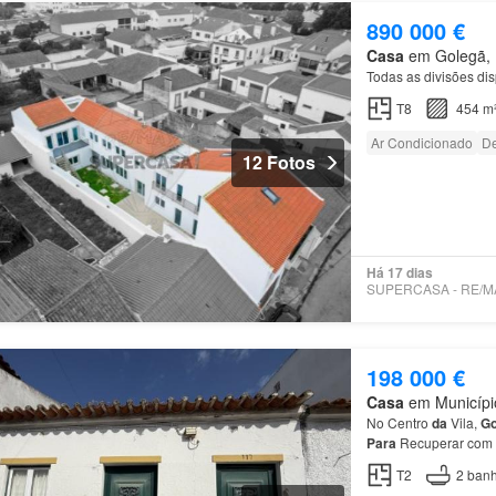
890 000 €
Casa
em Golegã, M
Todas as divisões d
T8
454 m
Ar Condicionado
D
12 Fotos
Há 17 dias
198 000 €
Casa
em Município
No Centro
da
Vila,
Go
Para
Recuperar com t
histórico
da
emblemát
T2
2
banh