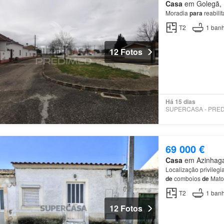
Casa
em Golegã, M
Moradia
para
reabili
T2
1
banh
12 Fotos
Há 15 dias
69 000 €
Casa
em Azinhaga,
Localização privileg
de
comboios
de
Mat
Golegã
, capital
do
ca
T2
1
banh
12 Fotos