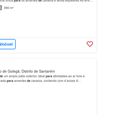
ncia única
para
os amantes
de
cavalos e feiras equestres Ao entrar
 será recebido
por
um salão
de
pequeno…
390 m²
 imóvel
 de Golegã, Distrito de Santarém
de
um amplo pátio exterior, ideal
para
atividades ao ar livre e
arada
para
amantes
de
cavalos, contando com 4 boxes A
inda uma zona
de
arrumos
para
armazenamento
de
pa…