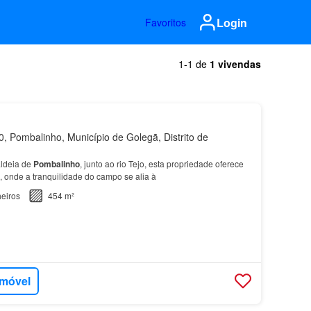
Login
Favoritos
1-1 de
1 vivendas
 Pombalinho, Município de Golegã, Distrito de
aldeia de
Pombalinho
, junto ao rio Tejo, esta propriedade oferece
o, onde a tranquilidade do campo se alia à
eiros
454 m²
imóvel