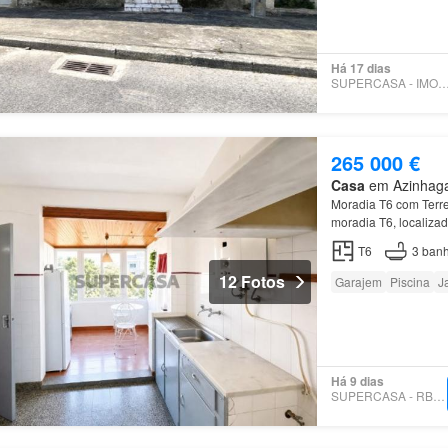
Há 17 dias
SUPERCASA - IMOCONC
265 000 €
Casa
em Azinhaga,
Moradia T6 com Ter
moradia T6, localizad
exterior
de
mais
de
3
T6
3
banh
12 Fotos
Garajem
Piscina
J
Há 9 dias
SUPERCASA - RB IMÓVEIS