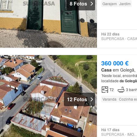
8 Fotos
Garajem
Jardim
Há 22 dias
360 000 €
Casa
em Golegã, M
’Neste local, encont
localidade
da
Golegã
investimento a curto
T2
3
banh
12 Fotos
Varanda
Cozinha e
Há 17 dias
SUPERCASA - IMOCONC