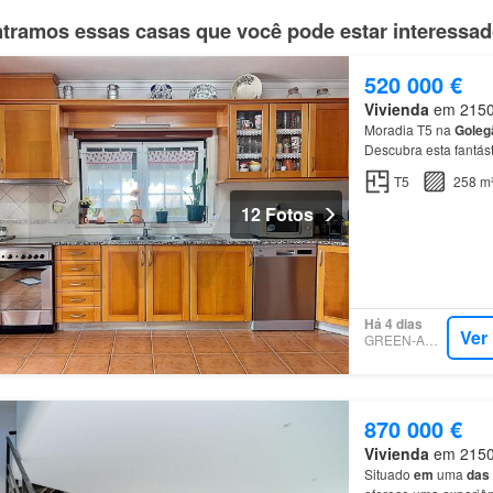
tramos essas casas que você pode estar interessa
520 000 €
Vivienda
em 2150,
Moradia T5 na
Goleg
Descubra esta fantás
conhecida pela sua t
T5
258 m
12 Fotos
Há 4 dias
Ver
GREEN-ACRES
870 000 €
Vivienda
em 2150,
Situado
em
uma
das