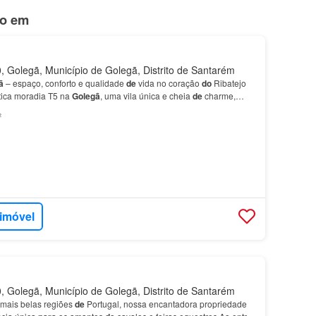
do em
 Golegã, Município de Golegã, Distrito de Santarém
ã
– espaço, conforto e qualidade
de
vida no coração
do
Ribatejo
tica moradia T5 na
Golegã
, uma vila única e cheia
de
charme,
radição, tranquilidade e excelente qualid…
²
 imóvel
 Golegã, Município de Golegã, Distrito de Santarém
mais belas regiões
de
Portugal, nossa encantadora propriedade