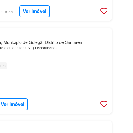
Ver imóvel
SUPERCASA - ALDA SUSANA GONÇALVES BRITES
 Município de Golegã, Distrito de Santarém
ra
a autoestrada A1 ( Lisboa/Porto)…
rdim
Ver imóvel