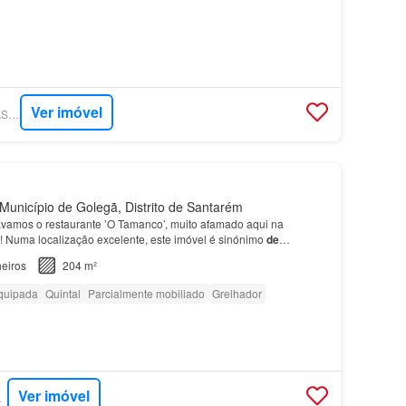
Ver imóvel
SUPERCASA - CASAS DO GÓTICO
unicípio de Golegã, Distrito de Santarém
rávamos o restaurante ’O Tamanco’, muito afamado aqui na
! Numa localização excelente, este imóvel é sinónimo
de
 prazo, bem como,
de
lançamento
de
negócio, ou habit…
eiros
204 m²
quipada
Quintal
Parcialmente mobiliado
Grelhador
Ver imóvel
EITO