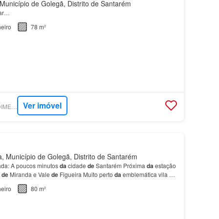
unicípio de Golegã, Distrito de Santarém
tar…
eiro
78 m²
Ver imóvel
SUPERCASA - PREDIMED IMOBILÍARIA
 Município de Golegã, Distrito de Santarém
iada: A poucos minutos
da
cidade
de
Santarém Próxima
da
estação
o
de
Miranda e Vale
de
Figueira Muito perto
da
emblemática vila
da
valo Destaques
da
propriedade: Exce…
eiro
80 m²