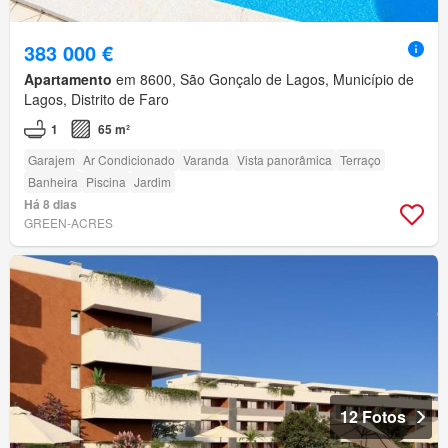
383 000 €
Apartamento
em 8600, São Gonçalo de Lagos, Município de
Lagos, Distrito de Faro
1
65 m²
Garajem
Ar Condicionado
Varanda
Vista panorâmica
Terraço
Banheira
Piscina
Jardim
Há 8 dias
GREEN-ACRES
12 Fotos