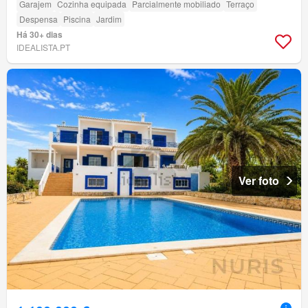
Garajem
Cozinha equipada
Parcialmente mobiliado
Terraço
Despensa
Piscina
Jardim
Há 30+ dias
IDEALISTA.PT
Ver foto