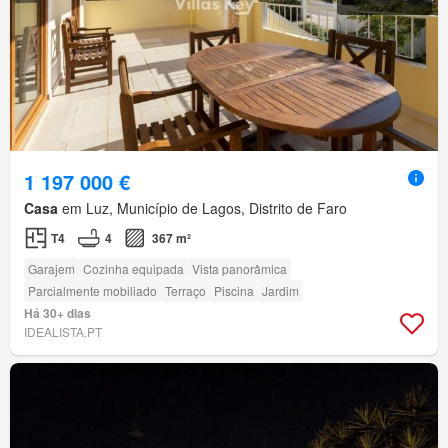
1 197 000 €
Casa
em Luz, Município de Lagos, Distrito de Faro
T4
4
367 m²
Garajem
Cozinha equipada
Vista panorâmica
Parcialmente mobiliado
Terraço
Piscina
Jardim
Há 30+ dias
IDEALISTA.PT