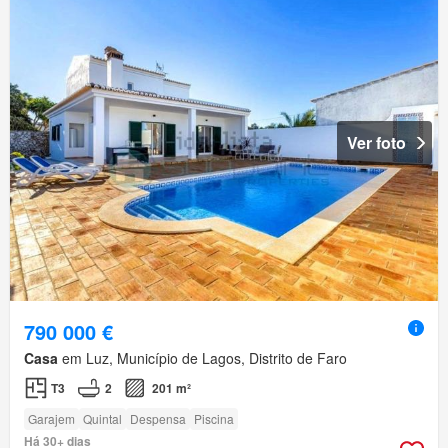
Ver foto
790 000 €
Casa
em Luz, Município de Lagos, Distrito de Faro
T3
2
201 m²
Garajem
Quintal
Despensa
Piscina
Há 30+ dias