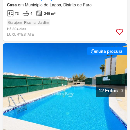
Casa
em Município de Lagos, Distrito de Faro
T3
4
245 m²
Garajem
Piscina
Jardim
Há 30+ dias
LUXURYESTATE
muita procura
12 Fotos