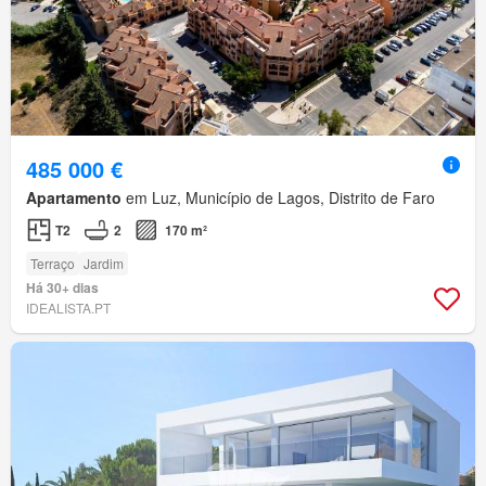
485 000 €
Apartamento
em Luz, Município de Lagos, Distrito de Faro
T2
2
170 m²
Terraço
Jardim
Há 30+ dias
IDEALISTA.PT