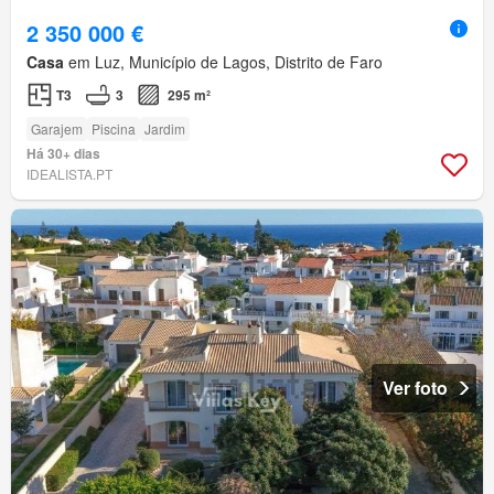
2 350 000 €
Casa
em Luz, Município de Lagos, Distrito de Faro
T3
3
295 m²
Garajem
Piscina
Jardim
Há 30+ dias
IDEALISTA.PT
Ver foto