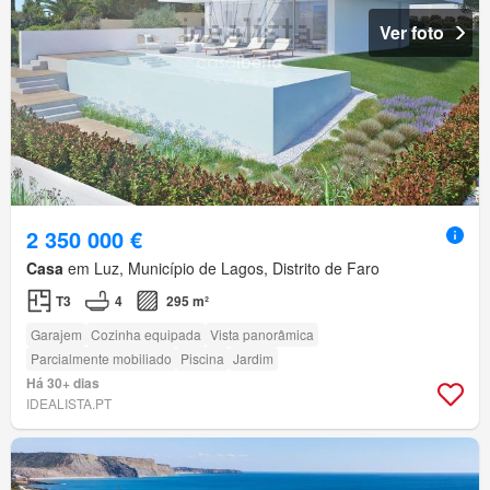
Ver foto
2 350 000 €
Casa
em Luz, Município de Lagos, Distrito de Faro
T3
4
295 m²
Garajem
Cozinha equipada
Vista panorâmica
Parcialmente mobiliado
Piscina
Jardim
Há 30+ dias
IDEALISTA.PT