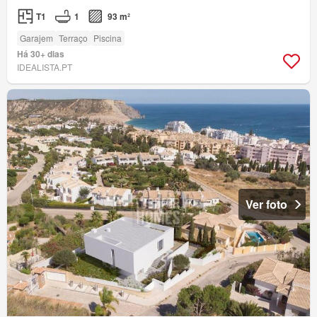
T1
1
93 m²
Garajem
Terraço
Piscina
Há 30+ dias
IDEALISTA.PT
Ver foto