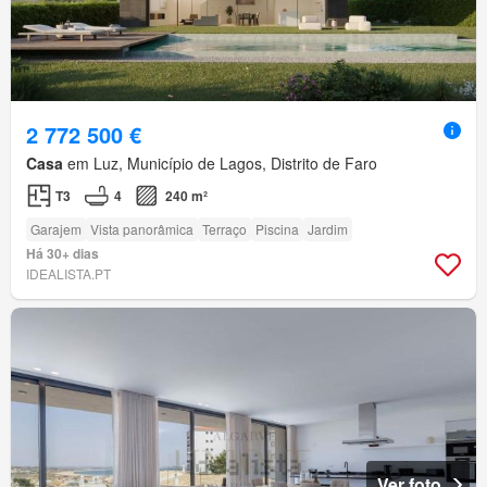
2 772 500 €
Casa
em Luz, Município de Lagos, Distrito de Faro
T3
4
240 m²
Garajem
Vista panorâmica
Terraço
Piscina
Jardim
Há 30+ dias
IDEALISTA.PT
Ver foto