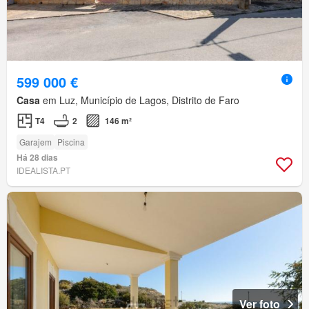
599 000 €
Casa
em Luz, Município de Lagos, Distrito de Faro
T4
2
146 m²
Garajem
Piscina
Há 28 dias
IDEALISTA.PT
Ver foto