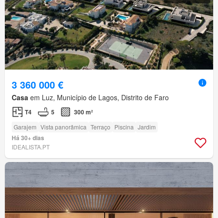
3 360 000 €
Casa
em Luz, Município de Lagos, Distrito de Faro
T4
5
300 m²
Garajem
Vista panorâmica
Terraço
Piscina
Jardim
Há 30+ dias
IDEALISTA.PT