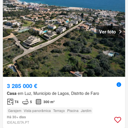
Ver foto
3 285 000 €
Casa
em Luz, Município de Lagos, Distrito de Faro
T4
5
300 m²
Garajem
Vista panorâmica
Terraço
Piscina
Jardim
Há 30+ dias
IDEALISTA.PT