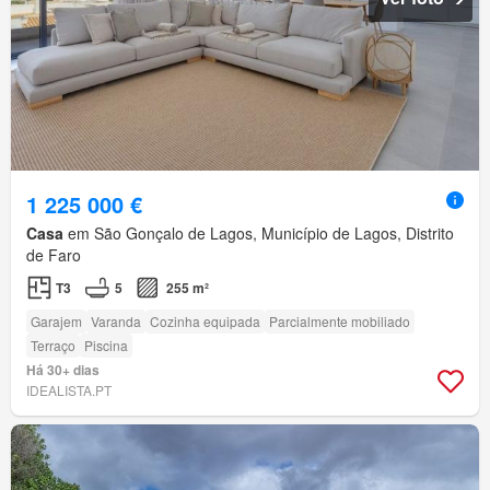
1 225 000 €
Casa
em São Gonçalo de Lagos, Município de Lagos, Distrito
de Faro
T3
5
255 m²
Garajem
Varanda
Cozinha equipada
Parcialmente mobiliado
Terraço
Piscina
Há 30+ dias
IDEALISTA.PT