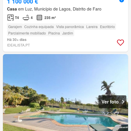
1 100 000 €
Casa
em Luz, Município de Lagos, Distrito de Faro
T4
4
235 m²
Garajem
Cozinha equipada
Vista panorâmica
Lareira
Escritório
Parcialmente mobiliado
Piscina
Jardim
Há 30+ dias
IDEALISTA.PT
Ver foto