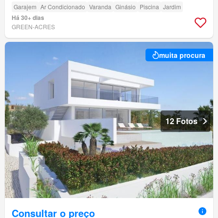
Garajem
Ar Condicionado
Varanda
Ginásio
Piscina
Jardim
Há 30+ dias
GREEN-ACRES
muita procura
12 Fotos
Consultar o preço