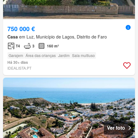
750 000 €
Casa
em Luz, Município de Lagos, Distrito de Faro
T4
3
160 m²
Garajem
Área das crianças
Jardim
Sala multiuso
Há 30+ dias
IDEALISTA.PT
Ver foto