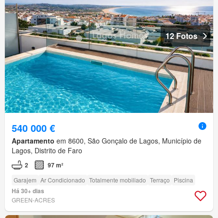
12 Fotos
540 000 €
Apartamento
em 8600, São Gonçalo de Lagos, Município de
Lagos, Distrito de Faro
2
97 m²
Garajem
Ar Condicionado
Totalmente mobiliado
Terraço
Piscina
Há 30+ dias
GREEN-ACRES