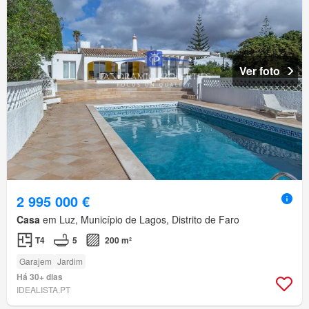
Ver foto
2 995 000 €
Casa
em Luz, Município de Lagos, Distrito de Faro
T4
5
200 m²
Garajem
Jardim
Há 30+ dias
IDEALISTA.PT