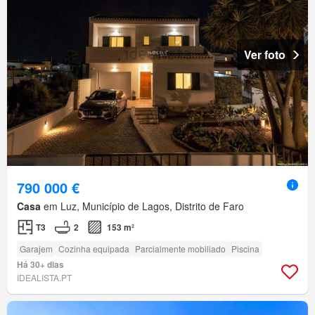
Ver foto
790 000 €
Casa
em Luz, Município de Lagos, Distrito de Faro
T3
2
153 m²
Garajem
Cozinha equipada
Parcialmente mobiliado
Piscina
Há 30+ dias
IDEALISTA.PT