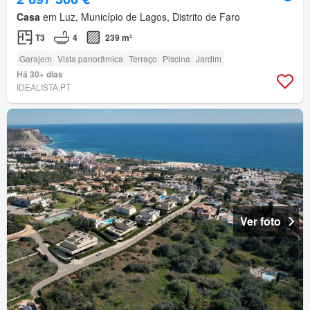
Casa
em Luz, Município de Lagos, Distrito de Faro
T3
4
239 m²
Garajem
Vista panorâmica
Terraço
Piscina
Jardim
Há 30+ dias
IDEALISTA.PT
Ver foto