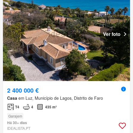
Ver foto
2 400 000 €
Casa
em Luz, Município de Lagos, Distrito de Faro
T4
4
435 m²
Garajem
Há 30+ dias
IDEALISTA.PT