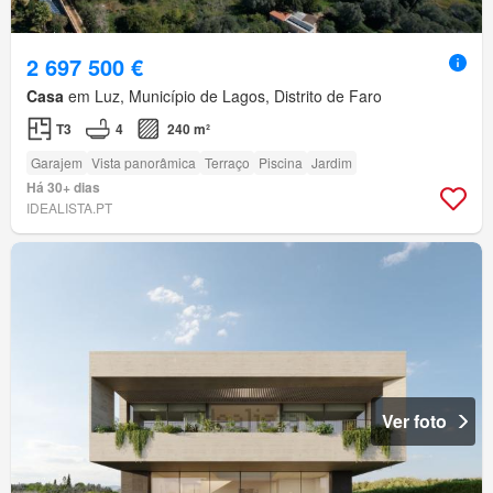
2 697 500 €
Casa
em Luz, Município de Lagos, Distrito de Faro
T3
4
240 m²
Garajem
Vista panorâmica
Terraço
Piscina
Jardim
Há 30+ dias
IDEALISTA.PT
Ver foto