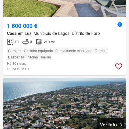
1 600 000 €
Casa
em Luz, Município de Lagos, Distrito de Faro
T9
3
219 m²
Garajem
Cozinha equipada
Parcialmente mobiliado
Terraço
Despensa
Piscina
Jardim
Há 30+ dias
IDEALISTA.PT
Ver foto