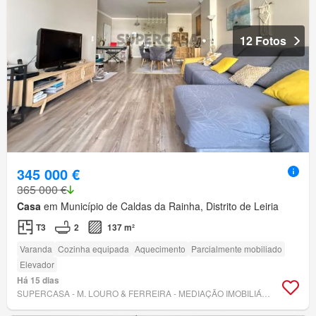
12 Fotos
345 000 €
365 000 €
Casa
em Município de Caldas da Rainha, Distrito de Leiria
T3
2
137 m²
Varanda
Cozinha equipada
Aquecimento
Parcialmente mobiliado
Elevador
Há 15 dias
SUPERCASA - M. LOURO & FERREIRA - MEDIAÇÃO IMOBILIÁRIA, LDA