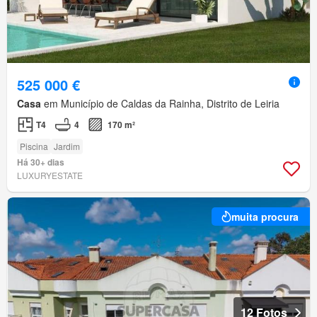
525 000 €
Casa
em Município de Caldas da Rainha, Distrito de Leiria
T4
4
170 m²
Piscina
Jardim
Há 30+ dias
LUXURYESTATE
muita procura
12 Fotos