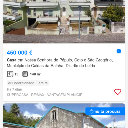
450 000 €
Casa
em Nossa Senhora do Pópulo, Coto e São Gregório,
Município de Caldas da Rainha, Distrito de Leiria
T3
140 m²
Ar Condicionado
Lareira
Há 7 dias
SUPERCASA - RE/MAX - VANTAGEM PLANÍCIE
muita procura