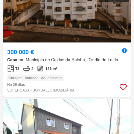
300 000 €
Casa
em Município de Caldas da Rainha, Distrito de Leiria
T3
2
136 m²
Garajem
Varanda
Aquecimento
Há 26 dias
SUPERCASA - BORDALLO IMOBILIÁRIA