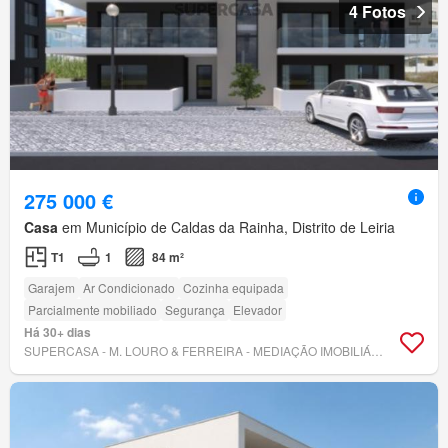
4 Fotos
275 000 €
Casa
em Município de Caldas da Rainha, Distrito de Leiria
T1
1
84 m²
Garajem
Ar Condicionado
Cozinha equipada
Parcialmente mobiliado
Segurança
Elevador
Há 30+ dias
SUPERCASA - M. LOURO & FERREIRA - MEDIAÇÃO IMOBILIÁRIA, LDA