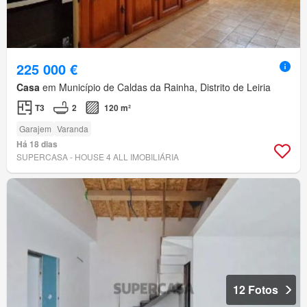
225 000 €
Casa
em Município de Caldas da Rainha, Distrito de Leiria
T3
2
120 m²
Garajem
Varanda
Há 18 dias
SUPERCASA - HOUSE 4 ALL IMOBILIÁRIA
12 Fotos