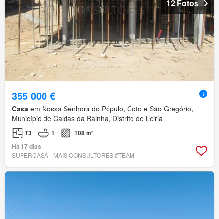
12 Fotos
355 000 €
Casa
em Nossa Senhora do Pópulo, Coto e São Gregório,
Município de Caldas da Rainha, Distrito de Leiria
T3
1
108 m²
Há 17 dias
SUPERCASA - MAIS CONSULTORES #TEAM