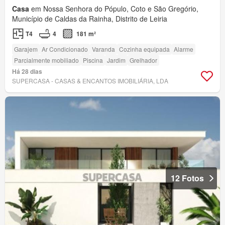
Casa
em Nossa Senhora do Pópulo, Coto e São Gregório,
Município de Caldas da Rainha, Distrito de Leiria
T4
4
181 m²
Garajem
Ar Condicionado
Varanda
Cozinha equipada
Alarme
Parcialmente mobiliado
Piscina
Jardim
Grelhador
Há 28 dias
SUPERCASA - CASAS & ENCANTOS IMOBILIÁRIA, LDA
12 Fotos