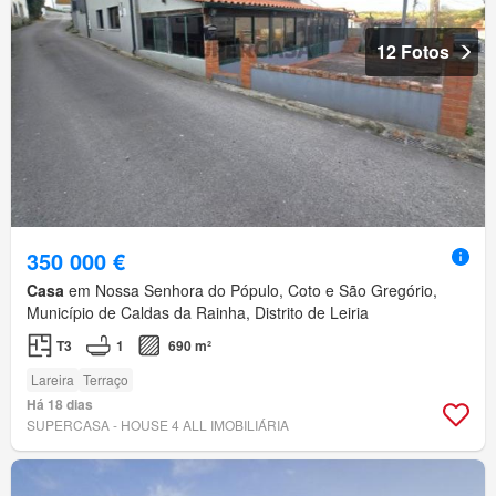
12 Fotos
350 000 €
Casa
em Nossa Senhora do Pópulo, Coto e São Gregório,
Município de Caldas da Rainha, Distrito de Leiria
T3
1
690 m²
Lareira
Terraço
Há 18 dias
SUPERCASA - HOUSE 4 ALL IMOBILIÁRIA