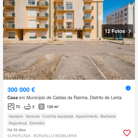
12 Fotos
300 000 €
Casa
em Município de Caldas da Rainha, Distrito de Leiria
T3
2
120 m²
Garajem
Varanda
Cozinha equipada
Aquecimento
Banheira
Segurança
Elevador
Há 26 dias
SUPERCASA - BORDALLO IMOBILIÁRIA