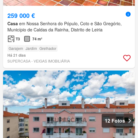
259 000 €
Casa
em Nossa Senhora do Pópulo, Coto e São Gregório,
Município de Caldas da Rainha, Distrito de Leiria
T3
74 m²
Garajem
Jardim
Grelhador
Há 21 dias
SUPERCASA - VEIGAS IMOBILIÁRIA
12 Fotos