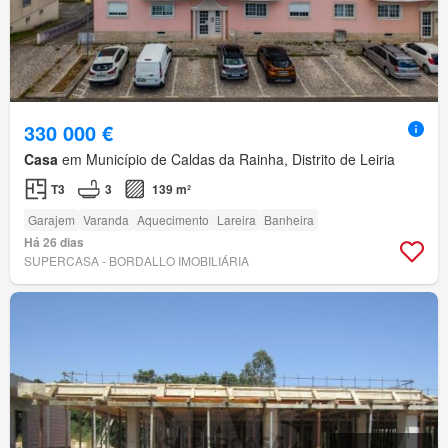
330 000 €
Casa
em Município de Caldas da Rainha, Distrito de Leiria
T3
3
139 m²
Garajem
Varanda
Aquecimento
Lareira
Banheira
Há 26 dias
SUPERCASA - BORDALLO IMOBILIÁRIA