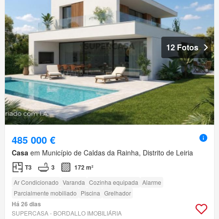
12 Fotos
485 000 €
Casa
em Município de Caldas da Rainha, Distrito de Leiria
T3
3
172 m²
Ar Condicionado
Varanda
Cozinha equipada
Alarme
Parcialmente mobiliado
Piscina
Grelhador
Há 26 dias
SUPERCASA - BORDALLO IMOBILIÁRIA