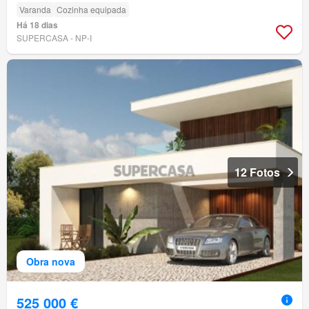
Varanda
Cozinha equipada
Há 18 dias
SUPERCASA - NP-I
12 Fotos
Obra nova
525 000 €