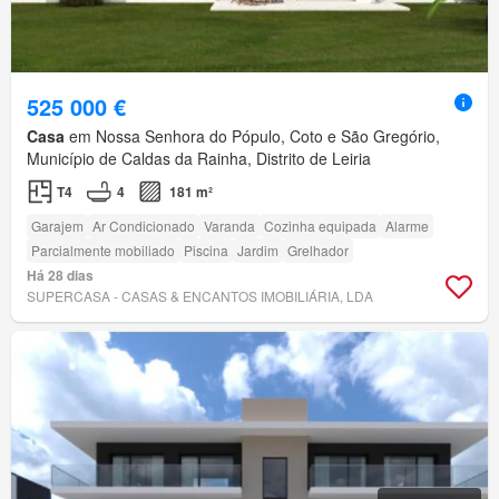
525 000 €
Casa
em Nossa Senhora do Pópulo, Coto e São Gregório,
Município de Caldas da Rainha, Distrito de Leiria
T4
4
181 m²
Garajem
Ar Condicionado
Varanda
Cozinha equipada
Alarme
Parcialmente mobiliado
Piscina
Jardim
Grelhador
Há 28 dias
SUPERCASA - CASAS & ENCANTOS IMOBILIÁRIA, LDA