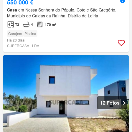
550 000 €
Casa
em Nossa Senhora do Pópulo, Coto e São Gregório,
Município de Caldas da Rainha, Distrito de Leiria
T3
4
170 m²
Garajem
Piscina
Há 23 dias
SUPERCASA - LDA
12 Fotos