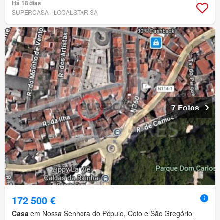
Há 18 dias
SUPERCASA - LOCALSTAR SA
7 Fotos
172 500 €
Casa
em Nossa Senhora do Pópulo, Coto e São Gregório,