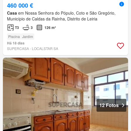
460 000 €
Casa
em Nossa Senhora do Pópulo, Coto e São Gregório,
Município de Caldas da Rainha, Distrito de Leiria
T3
3
126 m²
Piscina
Jardim
Há 18 dias
SUPERCASA - LOCALSTAR SA
12 Fotos