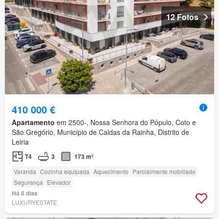
12 Fotos
410 000 €
Apartamento
em 2500-, Nossa Senhora do Pópulo, Coto e
São Gregório, Município de Caldas da Rainha, Distrito de
Leiria
T4
3
173 m²
Varanda
Cozinha equipada
Aquecimento
Parcialmente mobiliado
Segurança
Elevador
Há 8 dias
LUXURYESTATE