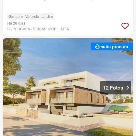
Garajem
Varanda
Jardim
Há 20 dias
SUPERCASA - VEIGAS IMOBILIÁRIA
muita procura
12 Fotos