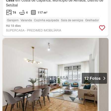
Setúbal
T4
4
117 m²
Garajem
Varanda
Cozinha equipada
Sala de serviços
Grelhador
Há 18 dias
SUPERCASA - PREDIMED IMOBILÍARIA
12 Fotos