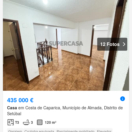
12 Fotos
435 000 €
Casa
em Costa de Caparica, Município de Almada, Distrito de
Setúbal
T3
3
120 m²
Garajem
Cozinha equipada
Parcialmente mobiliado
Elevador