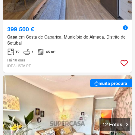
399 500 €
Casa
em Costa de Caparica, Município de Almada, Distrito de
Setúbal
T2
1
45 m²
Há 10 dias
IDEALISTA.PT
muita procura
12 Fotos