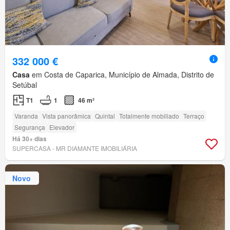
332 000 €
Casa
em Costa de Caparica, Município de Almada, Distrito de
Setúbal
T1
1
46 m²
Varanda
Vista panorâmica
Quintal
Totalmente mobiliado
Terraço
Segurança
Elevador
Há 30+ dias
SUPERCASA - MR DIAMANTE IMOBILIÁRIA
Novo