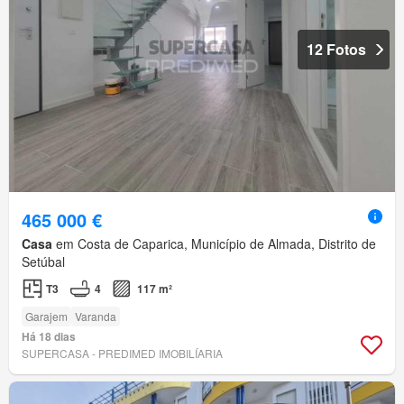
12 Fotos
465 000 €
Casa
em Costa de Caparica, Município de Almada, Distrito de
Setúbal
T3
4
117 m²
Garajem
Varanda
Há 18 dias
SUPERCASA - PREDIMED IMOBILÍARIA