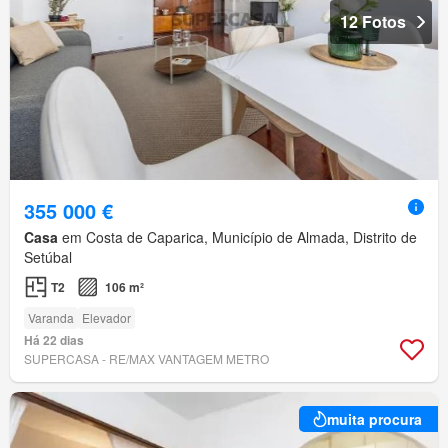
12 Fotos
355 000 €
Casa
em Costa de Caparica, Município de Almada, Distrito de
Setúbal
T2
106 m²
Varanda
Elevador
Há 22 dias
SUPERCASA - RE/MAX VANTAGEM METRO
muita procura