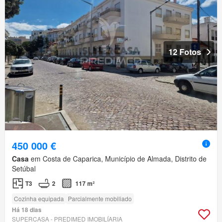
12 Fotos
450 000 €
Casa
em Costa de Caparica, Município de Almada, Distrito de
Setúbal
T3
2
117 m²
Cozinha equipada
Parcialmente mobiliado
Há 18 dias
SUPERCASA - PREDIMED IMOBILÍARIA