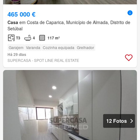
465 000 €
Casa
em Costa de Caparica, Município de Almada, Distrito de
Setúbal
T3
4
117 m²
Garajem
Varanda
Cozinha equipada
Grelhador
Há 29 dias
SUPERCASA - SPOT LINE REAL ESTATE
12 Fotos