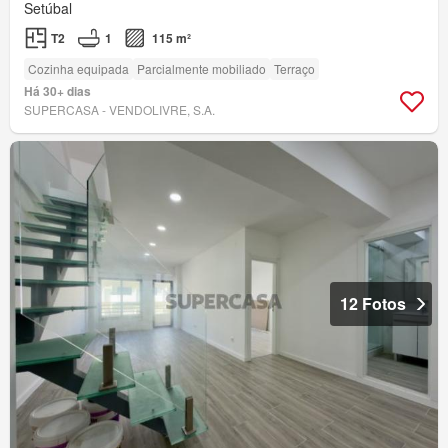
Setúbal
T2
1
115 m²
Cozinha equipada
Parcialmente mobiliado
Terraço
Há 30+ dias
SUPERCASA - VENDOLIVRE, S.A.
12 Fotos