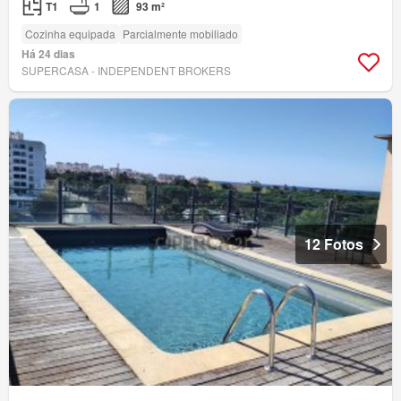
T1
1
93 m²
Cozinha equipada
Parcialmente mobiliado
Há 24 dias
SUPERCASA - INDEPENDENT BROKERS
12 Fotos