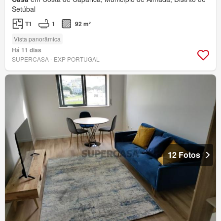
Setúbal
T1
1
92 m²
Vista panorâmica
Há 11 dias
SUPERCASA - EXP PORTUGAL
12 Fotos