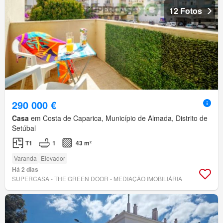
12 Fotos
290 000 €
Casa
em Costa de Caparica, Município de Almada, Distrito de
Setúbal
T1
1
43 m²
Varanda
Elevador
Há 2 dias
SUPERCASA - THE GREEN DOOR - MEDIAÇÃO IMOBILIÁRIA