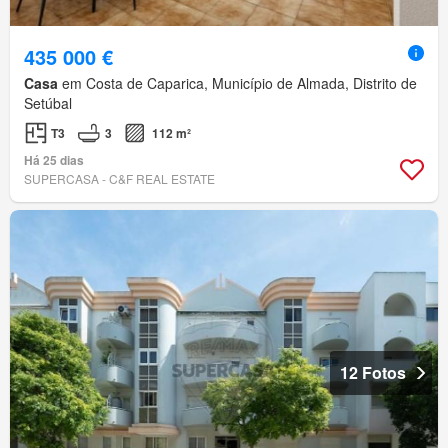
435 000 €
Casa
em Costa de Caparica, Município de Almada, Distrito de
Setúbal
T3
3
112 m²
Há 25 dias
SUPERCASA - C&F REAL ESTATE
12 Fotos