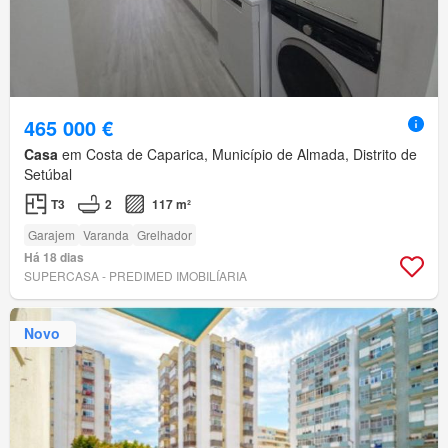
465 000 €
Casa
em Costa de Caparica, Município de Almada, Distrito de
Setúbal
T3
2
117 m²
Garajem
Varanda
Grelhador
Há 18 dias
SUPERCASA - PREDIMED IMOBILÍARIA
Novo