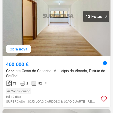
12 Fotos
Obra nova
400 000 €
Casa
em Costa de Caparica, Município de Almada, Distrito de
Setúbal
T3
2
92 m²
Ar Condicionado
Há 19 dias
SUPERCASA - JCJD JOÃO CARDOSO & JOÃO DUARTE - REMAX LATINA II