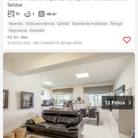
Setúbal
T1
1
46 m²
Varanda
Vista panorâmica
Quintal
Totalmente mobiliado
Terraço
Segurança
Elevador
Há 30+ dias
SUPERCASA - MR DIAMANTE IMOBILIÁRIA
12 Fotos