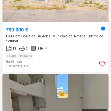
750 000 €
Casa
em Costa de Caparica, Município de Almada, Distrito de
Setúbal
T3
3
139 m²
Lareira
Grelhador
Há 30+ dias
LUXURYESTATE