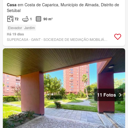
Casa
em Costa de Caparica, Município de Almada, Distrito de
Setúbal
T2
1
90 m²
Elevador
Jardim
Há 19 dias
SUPERCASA - GANT - SOCIEDADE DE MEDIAÇÃO IMOBILIÁRIA, LIMITADA
11 Fotos