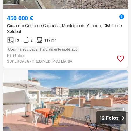
450 000 €
Casa
em Costa de Caparica, Município de Almada, Distrito de
Setúbal
T3
2
117 m²
Cozinha equipada
Parcialmente mobiliado
Há 16 dias
SUPERCASA - PREDIMED IMOBILÍARIA
12 Fotos