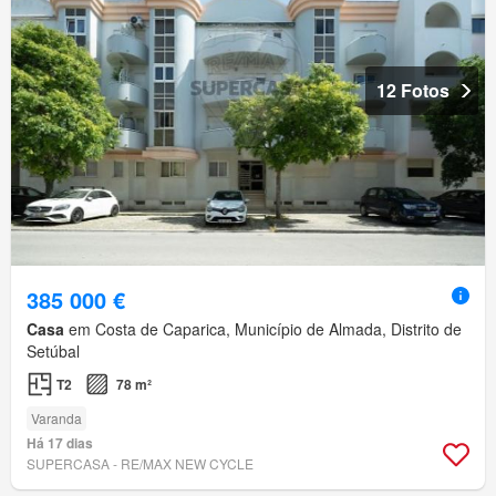
12 Fotos
385 000 €
Casa
em Costa de Caparica, Município de Almada, Distrito de
Setúbal
T2
78 m²
Varanda
Há 17 dias
SUPERCASA - RE/MAX NEW CYCLE