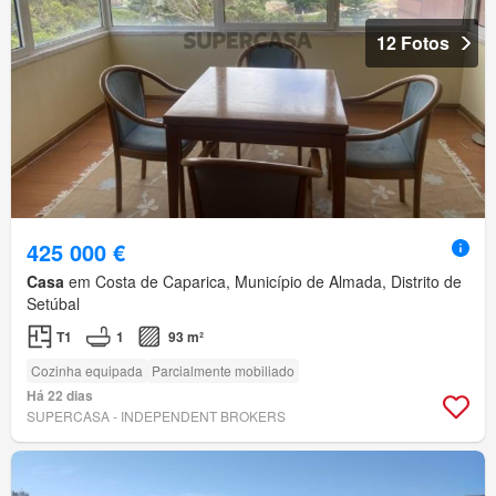
12 Fotos
425 000 €
Casa
em Costa de Caparica, Município de Almada, Distrito de
Setúbal
T1
1
93 m²
Cozinha equipada
Parcialmente mobiliado
Há 22 dias
SUPERCASA - INDEPENDENT BROKERS