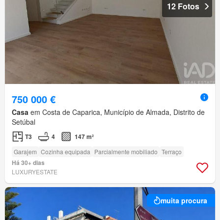
12 Fotos
750 000 €
Casa
em Costa de Caparica, Município de Almada, Distrito de
Setúbal
T3
4
147 m²
Garajem
Cozinha equipada
Parcialmente mobiliado
Terraço
Há 30+ dias
LUXURYESTATE
muita procura