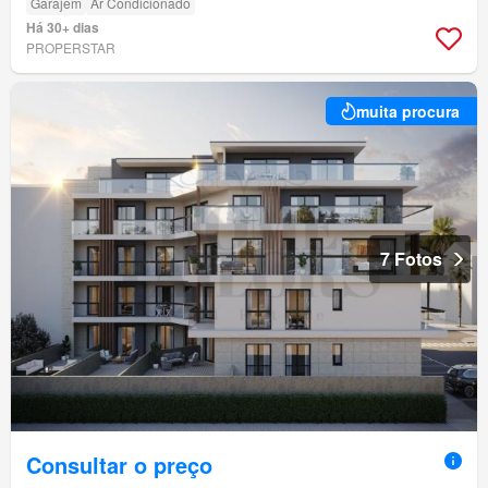
Garajem
Ar Condicionado
Há 30+ dias
PROPERSTAR
muita procura
7 Fotos
Consultar o preço