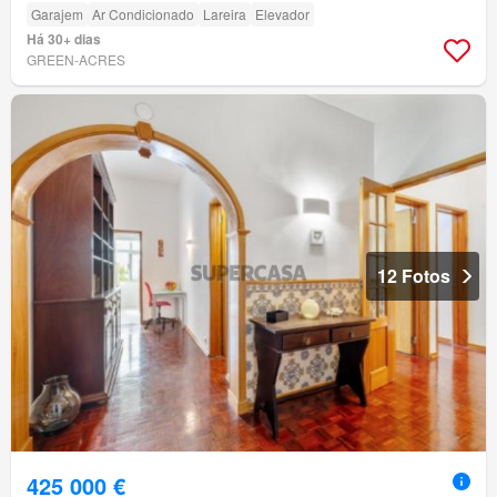
Garajem
Ar Condicionado
Lareira
Elevador
Há 30+ dias
GREEN-ACRES
12 Fotos
425 000 €