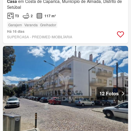
Casa
em Costa de Caparica, Município de Almada, Distrito de
Setúbal
T3
2
117 m²
Garajem
Varanda
Grelhador
Há 16 dias
SUPERCASA - PREDIMED IMOBILÍARIA
12 Fotos