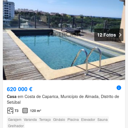
12 Fotos
620 000 €
Casa
em Costa de Caparica, Município de Almada, Distrito de
Setúbal
T3
120 m²
Garajem
Varanda
Terraço
Ginásio
Piscina
Elevador
Sauna
Grelhador