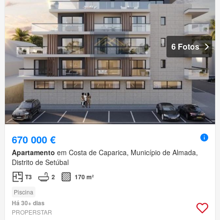
6 Fotos
670 000 €
Apartamento
em Costa de Caparica, Município de Almada,
Distrito de Setúbal
T3
2
170 m²
Piscina
Há 30+ dias
PROPERSTAR