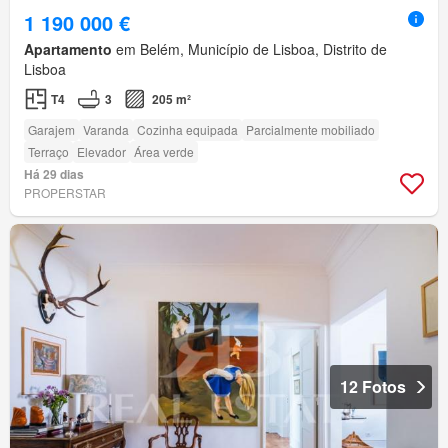
1 190 000 €
Apartamento
em Belém, Município de Lisboa, Distrito de
Lisboa
T4
3
205 m²
Garajem
Varanda
Cozinha equipada
Parcialmente mobiliado
Terraço
Elevador
Área verde
Há 29 dias
PROPERSTAR
12 Fotos