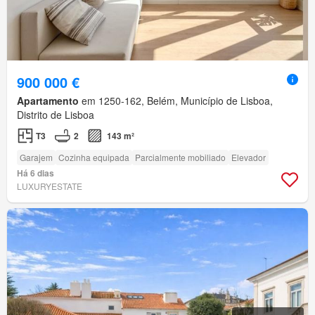
900 000 €
Apartamento
em 1250-162, Belém, Município de Lisboa,
Distrito de Lisboa
T3
2
143 m²
Garajem
Cozinha equipada
Parcialmente mobiliado
Elevador
Há 6 dias
LUXURYESTATE