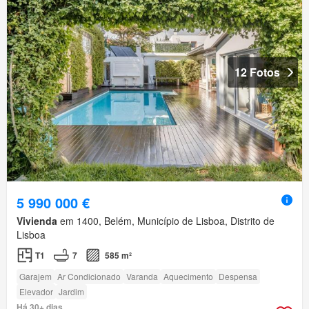
12 Fotos
5 990 000 €
Vivienda
em 1400, Belém, Município de Lisboa, Distrito de
Lisboa
T1
7
585 m²
Garajem
Ar Condicionado
Varanda
Aquecimento
Despensa
Elevador
Jardim
Há 30+ dias