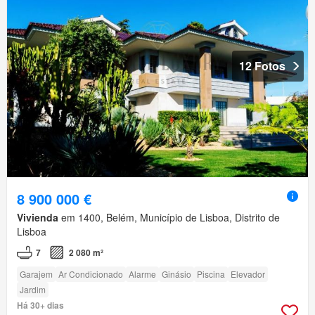
12 Fotos
8 900 000 €
Vivienda
em 1400, Belém, Município de Lisboa, Distrito de
Lisboa
7
2 080 m²
Garajem
Ar Condicionado
Alarme
Ginásio
Piscina
Elevador
Jardim
Há 30+ dias