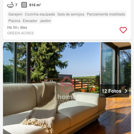
7
916 m²
Garajem
Cozinha equipada
Sala de serviços
Parcialmente mobiliado
Piscina
Elevador
Jardim
Há 30+ dias
GREEN-ACRES
12 Fotos