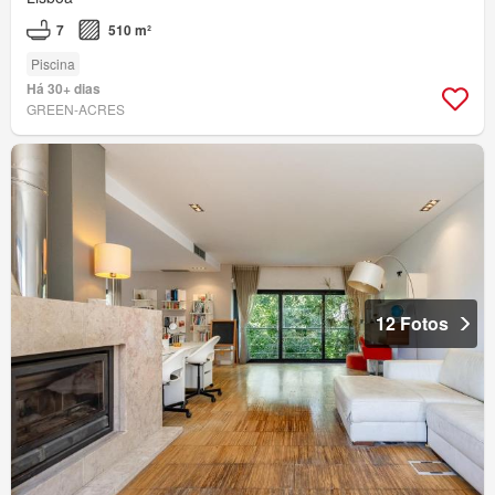
7
510 m²
Piscina
Há 30+ dias
GREEN-ACRES
12 Fotos