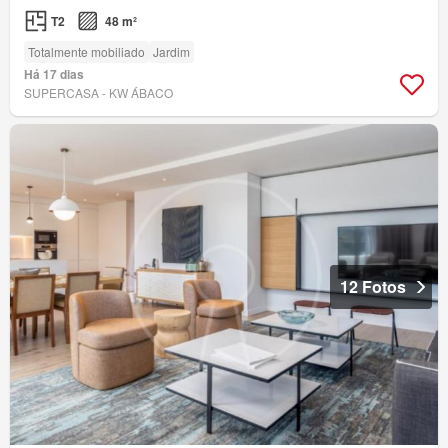
T2
48 m²
Totalmente mobiliado
Jardim
Há 17 dias
SUPERCASA - KW ÁBACO
12 Fotos