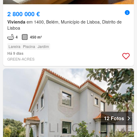
2 800 000 €
Vivienda
em 1400, Belém, Município de Lisboa, Distrito de
Lisboa
4
450 m²
Lareira
Piscina
Jardim
Há 9 dias
GREEN-ACRES
12 Fotos