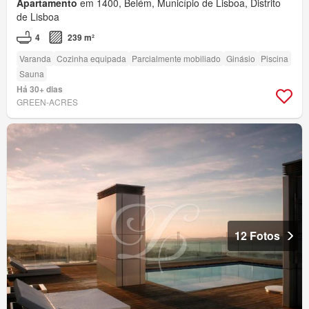
Apartamento
em 1400, Belém, Município de Lisboa, Distrito
de Lisboa
4
239 m²
Varanda
Cozinha equipada
Parcialmente mobiliado
Ginásio
Piscina
Sauna
Há 30+ dias
GREEN-ACRES
12 Fotos