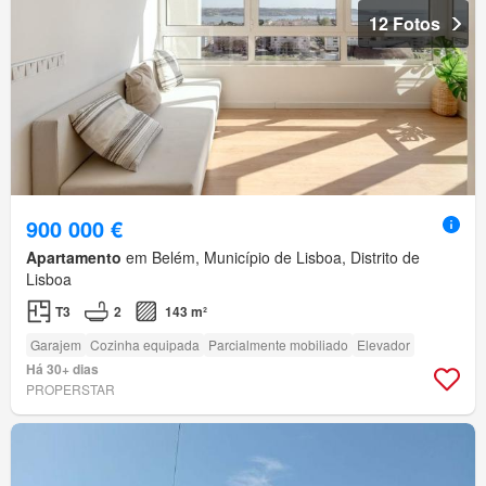
12 Fotos
900 000 €
Apartamento
em Belém, Município de Lisboa, Distrito de
Lisboa
T3
2
143 m²
Garajem
Cozinha equipada
Parcialmente mobiliado
Elevador
Há 30+ dias
PROPERSTAR