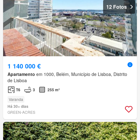
12 Fotos
1 140 000 €
Apartamento
em 1000, Belém, Município de Lisboa, Distrito
de Lisboa
T6
3
255 m²
Varanda
Há 30+ dias
GREEN-ACRES