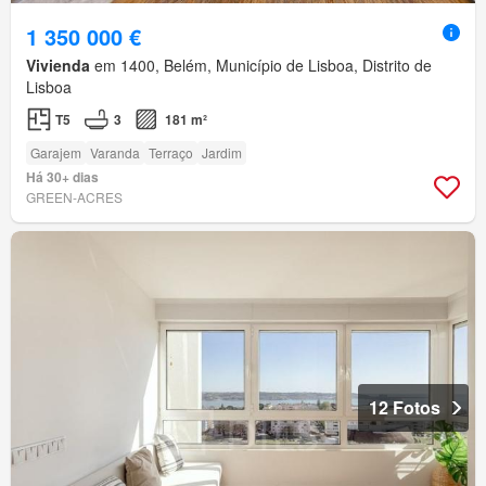
1 350 000 €
Vivienda
em 1400, Belém, Município de Lisboa, Distrito de
Lisboa
T5
3
181 m²
Garajem
Varanda
Terraço
Jardim
Há 30+ dias
GREEN-ACRES
12 Fotos