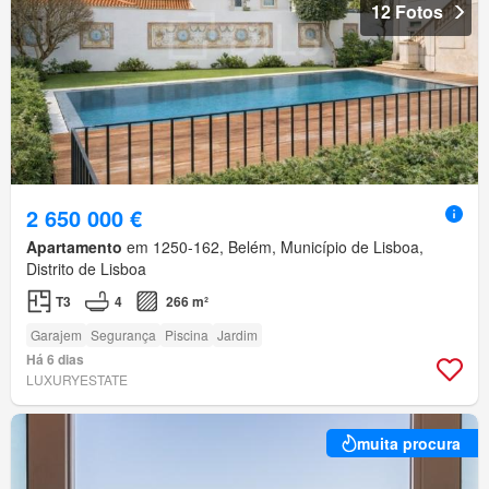
12 Fotos
2 650 000 €
Apartamento
em 1250-162, Belém, Município de Lisboa,
Distrito de Lisboa
T3
4
266 m²
Garajem
Segurança
Piscina
Jardim
Há 6 dias
LUXURYESTATE
muita procura