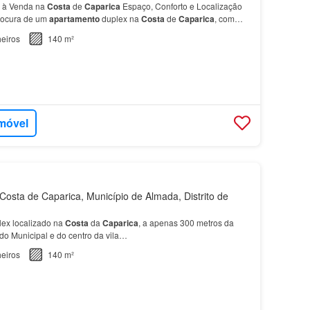
 à Venda na
Costa
de
Caparica
Espaço, Conforto e Localização
rocura de um
apartamento
duplex na
Costa
de
Caparica
, com
e próximo da praia, esta é uma oportunidade rara no…
eiros
140 m²
imóvel
osta de Caparica, Município de Almada, Distrito de
ex localizado na
Costa
da
Caparica
, a apenas 300 metros da
do Municipal e do centro da vila…
eiros
140 m²