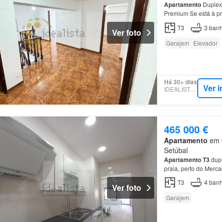
Apartamento
Duplex
Premium Se está à p
garagem
, elevador 
T3
3
banh
Ver foto
Garajem
Elevador
Há 30+ dias
Ver 
IDEALISTA.PT
465 000 €
Apartamento
em C
Setúbal
Apartamento
T3
dupl
praia, perto do Merca
T3
4
banh
Ver foto
Garajem