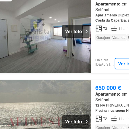
Apartamento
em C
Setúbal
Apartamento
Duplex
Costa
da
Caparica
, 
Trata-se do 2º e últ
T3
1
banh
Ver foto
Garajem
Varanda
Há 1 dia
Ver 
IDEALISTA.PT
650 000 €
Apartamento
em C
Setúbal
T2
NA PRIMEIRA LI
Piscina +
garagem
Há
T2
1
banh
Ver foto
Garajem
Varanda