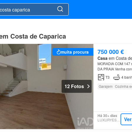
em Costa de Caparica
750 000 €
muita procura
Casa
em Costa de 
MORADIA COM 147 
DA PRAIA Venha conh
rua perto Esta morad
T3
4
banh
12 Fotos
Garajem
Cozinha e
Há 30+ dias
Ver
LUXURYESTATE