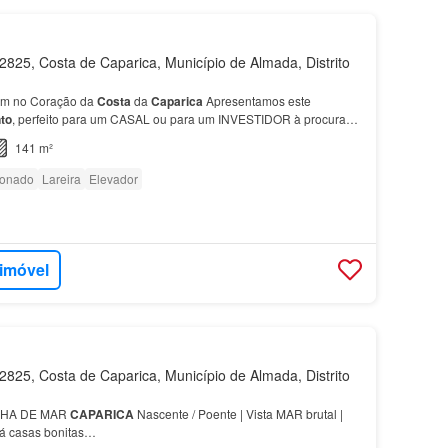
825, Costa de Caparica, Município de Almada, Distrito
m no Coração da
Costa
da
Caparica
Apresentamos este
to
, perfeito para um CASAL ou para um INVESTIDOR à procura
 da
Costa
da
Caparica
, a apenas alguns metros da praia e…
141 m²
ionado
Lareira
Elevador
 imóvel
825, Costa de Caparica, Município de Almada, Distrito
NHA DE MAR
CAPARICA
Nascente / Poente | Vista MAR brutal |
 casas bonitas…