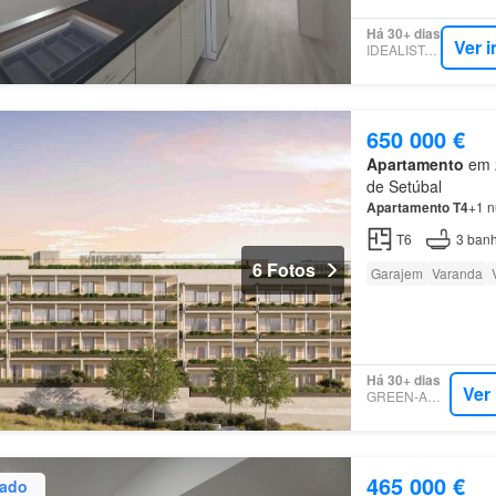
Há 30+ dias
Ver 
IDEALISTA.PT
650 000 €
Apartamento
em 2
de Setúbal
Apartamento
T4
+1 n
T6
3
banh
6 Fotos
Garajem
Varanda
Há 30+ dias
Ver
GREEN-ACRES
465 000 €
zado