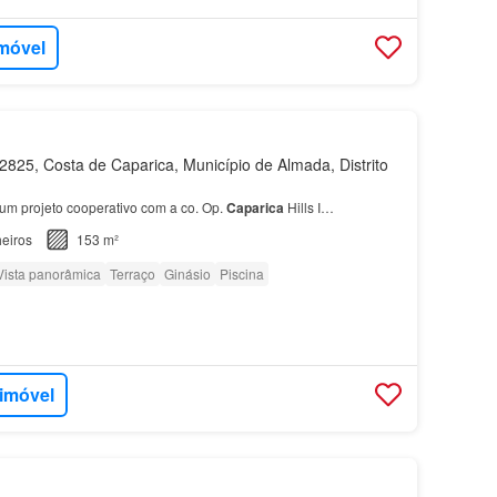
imóvel
825, Costa de Caparica, Município de Almada, Distrito
um projeto cooperativo com a co. Op.
Caparica
Hills I…
eiros
153 m²
Vista panorâmica
Terraço
Ginásio
Piscina
 imóvel