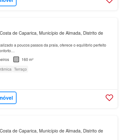
osta de Caparica, Município de Almada, Distrito de
ocalizado a poucos passos da praia, oferece o equilíbrio perfeito
conforto…
eiros
160 m²
orâmica
Terraço
imóvel
osta de Caparica, Município de Almada, Distrito de