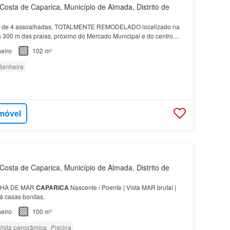
osta de Caparica, Município de Almada, Distrito de
 de 4 assoalhadas, TOTALMENTE REMODELADO localizado na
a 300 m das praias, próximo do Mercado Municipal e do centro
imo andar de um
prédio
sem elevador e com acesso à g…
eiro
102 m²
Banheira
imóvel
osta de Caparica, Município de Almada, Distrito de
NHA DE MAR
CAPARICA
Nascente / Poente | Vista MAR brutal |
 casas bonitas.
eiro
100 m²
Vista panorâmica
Piscina