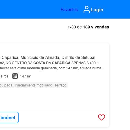
Login
Favoritos
1-30 de
189 vivendas
Caparica, Município de Almada, Distrito de Setúbal
m2, NO CENTRO DA
COSTA
DA
CAPARICA
APENAS A 400 m
ecer esta ótima moradia geminada, com 147 m2, situada numa
ia
T3
é composta por dois andares, e dividida da seguinte for…
eiros
147 m²
quipada
Parcialmente mobiliado
Terraço
 imóvel