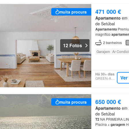
471 000 €
muita procura
Apartamento
em 2
de Setúbal
Apartamento
Premiu
magnífico
apartamen
de Situado no centro
2
banheiros
12 Fotos
Garajem
Ar Condic
Há 30+ dias
Ver
GREEN-ACRES
650 000 €
muita procura
Apartamento
em 2
de Setúbal
T2
NA PRIMEIRA LI
Piscina +
garagem
Há