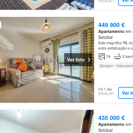
IDEALISTA.PT
449 900 €
Apartamento
em C
Setúbal
Este magnífico
T4
, l
entre sofisticação e 
T4
2
banh
Ver foto
Garajem
Vista pan
Há 1 dia
Ver 
IDEALISTA.PT
435 000 €
Apartamento
em C
Setúbal