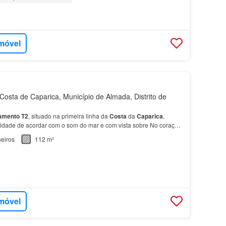
imóvel
osta de Caparica, Município de Almada, Distrito de
amento
T2
, situado na primeira linha da
Costa
da
Caparica
,
nidade de acordar com o som do mar e com vista sobre No coração
a
, próximo de todo o tipo de comércio, serv…
eiros
112 m²
imóvel