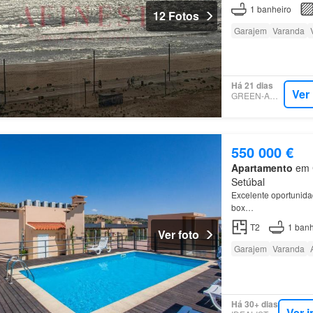
1
banheiro
12 Fotos
Garajem
Varanda
Há 21 dias
Ver
GREEN-ACRES
550 000 €
Apartamento
em C
Setúbal
Excelente oportunida
box…
T2
1
banh
Ver foto
Garajem
Varanda
Há 30+ dias
Ver 