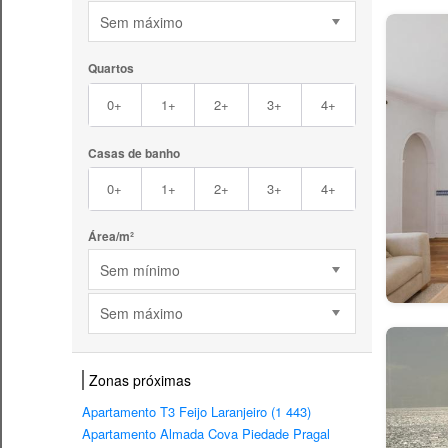
Sem máximo
Quartos
0+
1+
2+
3+
4+
Casas de banho
0+
1+
2+
3+
4+
Área/m²
Sem mínimo
Sem máximo
Zonas próximas
Apartamento T3 Feijo Laranjeiro (1 443)
Apartamento Almada Cova Piedade Pragal