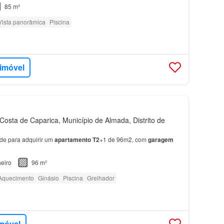
85 m²
Vista panorâmica
Piscina
 imóvel
osta de Caparica, Município de Almada, Distrito de
de para adquirir um
apartamento
T2
+1 de 96m2, com
garagem
eiro
96 m²
Aquecimento
Ginásio
Piscina
Grelhador
imóvel