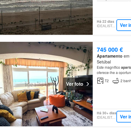
Há 22 dias
Ver 
IDEALISTA.PT
745 000 €
Apartamento
em C
Setúbal
Este magnífico
apart
oferece-lhe a oportu
da
Costa
da
Caparic
T2
2
banh
Ver foto
Há 30+ dias
Ver 
IDEALISTA.PT