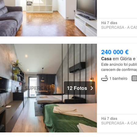
Há 7 dias
240 000 €
Casa
em Glória e V
Este anúncio foi publ
carecem de confirmaç
1
banheiro
12 Fotos
Há 7 dias