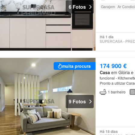
6 Fotos
Garajem
Ar Condic
Há 1 dia
174 900 €
muita procura
Casa
em Glória e V
funcional - Kitchenet
Pronto a utilizar Car
é a junta de fregues
1
banheiro
9 Fotos
Há 18 dias