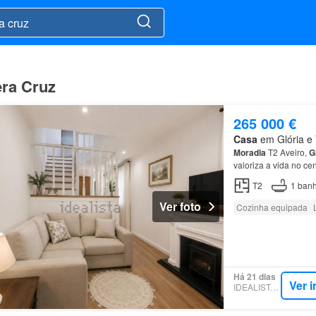
era Cruz
265 000 €
Casa
em Glória e V
Moradia
T2 Aveiro,
G
valoriza a vida no ce
pisos…
T2
1
banh
Ver foto
Cozinha equipada
Há 21 dias
Ver 
IDEALISTA.PT