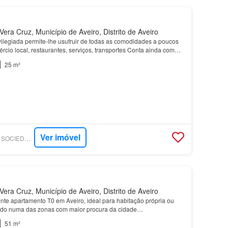
era Cruz, Município de Aveiro, Distrito de Aveiro
vilegiada permite-lhe usufruir de todas as comodidades a poucos
ércio local, restaurantes, serviços, transportes Conta ainda com
ompleta, ideal para quem valoriza con…
25 m²
Ver imóvel
SUPERCASA - SPS - SOCIEDADE DE MEDIAÇÃO IMOBILIÁRIA, LDA
era Cruz, Município de Aveiro, Distrito de Aveiro
nte apartamento T0 em Aveiro, ideal para habitação própria ou
zado numa das zonas com maior procura da cidade…
51 m²