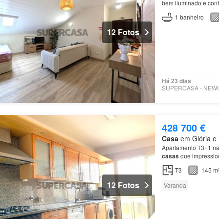
bem iluminado e conf
1
banheiro
12 Fotos
Há 23 dias
428 700 €
Casa
em Glória e V
Apartamento T3+1 na 
casas
que impressio
T3
145 m
12 Fotos
Varanda