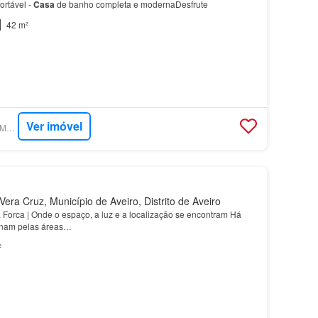
ortável -
Casa
de banho completa e modernaDesfrute
42 m²
Ver imóvel
SUPERCASA - NEWIMO REALTORS
era Cruz, Município de Aveiro, Distrito de Aveiro
Forca | Onde o espaço, a luz e a localização se encontram Há
nam pelas áreas…
²