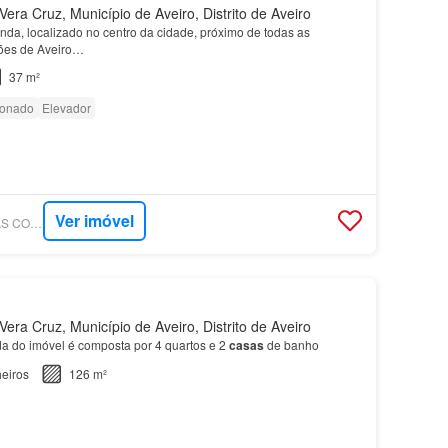
era Cruz, Município de Aveiro, Distrito de Aveiro
nda, localizado no centro da cidade, próximo de todas as
ões de Aveiro…
37 m²
ionado
Elevador
Ver imóvel
SUPERCASA - CASAS COM A LOPES, LDA
era Cruz, Município de Aveiro, Distrito de Aveiro
da do imóvel é composta por 4 quartos e 2
casas
de banho
eiros
126 m²