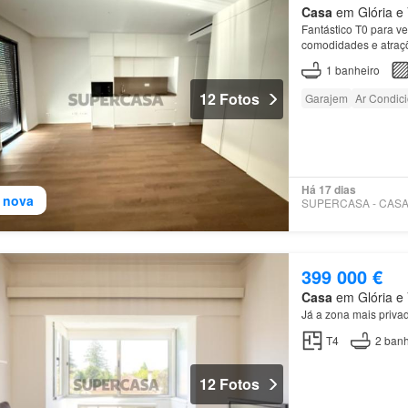
Casa
em Glória e V
Fantástico T0 para ve
comodidades e atraç
1
banheiro
12 Fotos
Garajem
Ar Condic
Há 17 dias
 nova
399 000 €
Casa
em Glória e V
Já a zona mais priva
T4
2
banh
12 Fotos