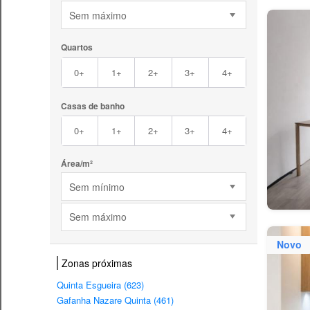
Sem máximo
Quartos
0+
1+
2+
3+
4+
Casas de banho
0+
1+
2+
3+
4+
Área/m²
Sem mínimo
Sem máximo
Novo
Zonas próximas
Quinta Esgueira (623)
Gafanha Nazare Quinta (461)