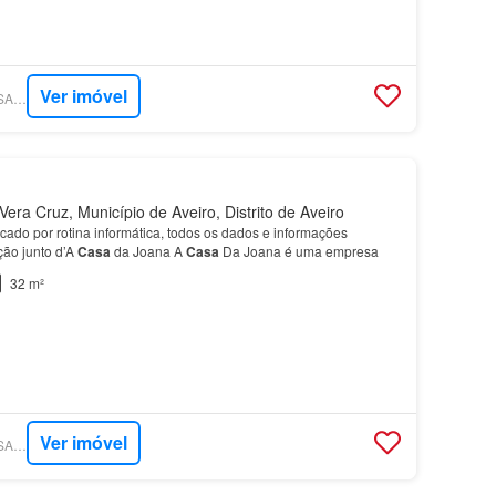
Ver imóvel
SUPERCASA - A CASA DA JOANA®
era Cruz, Município de Aveiro, Distrito de Aveiro
icado por rotina informática, todos os dados e informações
ão junto d’A
Casa
da Joana A
Casa
Da Joana é uma empresa
32 m²
Ver imóvel
SUPERCASA - A CASA DA JOANA®