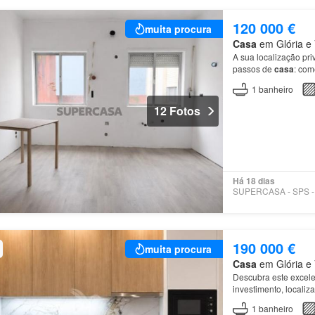
120 000 €
muita procura
Casa
em Glória e V
A sua localização pri
passos de
casa
: com
uma
casa
de banho c
1
banheiro
12 Fotos
Há 18 dias
190 000 €
muita procura
Casa
em Glória e V
Descubra este excele
investimento, locali
1
banheiro