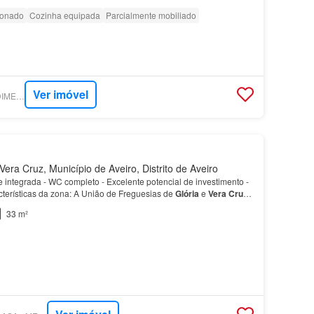
ionado
Cozinha equipada
Parcialmente mobiliado
Ver imóvel
SUPERCASA - PREDIMED IMOBILÍARIA
era Cruz, Município de Aveiro, Distrito de Aveiro
te integrada - WC completo - Excelente potencial de investimento -
acterísticas da zona: A União de Freguesias de
Glória
e
Vera
Cruz
ia que engloba o centro do mu…
33 m²