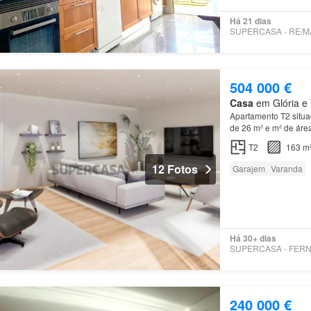
Há 21 dias
504 000 €
Casa
em Glória e V
Apartamento T2 situa
de 26 m² e m² de áre
T2
163 m
12 Fotos
Garajem
Varanda
Há 30+ dias
240 000 €