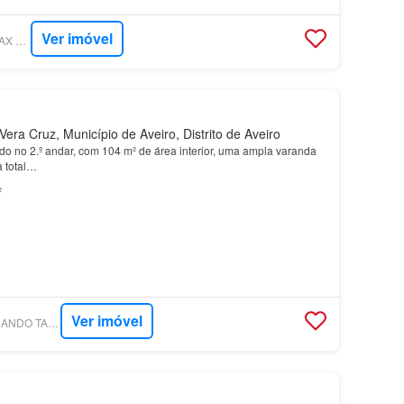
Ver imóvel
SUPERCASA - RE/MAX VANTAGEM RIA
era Cruz, Município de Aveiro, Distrito de Aveiro
do no 2.º andar, com 104 m² de área interior, uma ampla varanda
a total…
²
Ver imóvel
SUPERCASA - FERNANDO TABUAÇO - IMÓVEIS, LDA