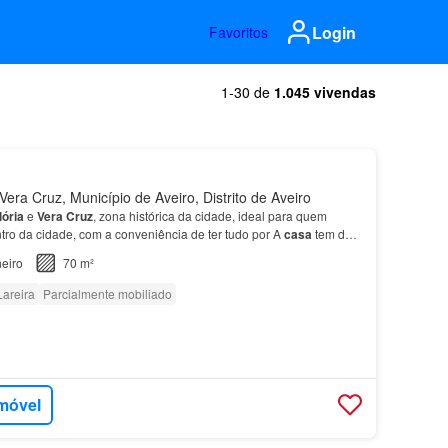
Login
Favoritos
1-30 de
1.045 vivendas
era Cruz, Município de Aveiro, Distrito de Aveiro
lória
e
Vera
Cruz
, zona histórica da cidade, ideal para quem
ntro da cidade, com a conveniência de ter tudo por A
casa
tem dois
eiro
70 m²
Lareira
Parcialmente mobiliado
imóvel