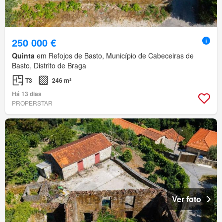
250 000 €
Quinta
em Refojos de Basto, Município de Cabeceiras de
Basto, Distrito de Braga
T3
246 m²
Há 13 dias
PROPERSTAR
Ver foto