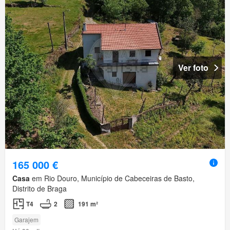
Ver foto
165 000 €
Casa
em Rio Douro, Município de Cabeceiras de Basto,
Distrito de Braga
T4
2
191 m²
Garajem