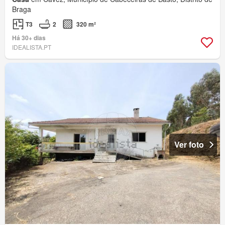
Braga
T3
2
320 m²
Há 30+ dias
IDEALISTA.PT
Ver foto