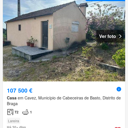
Ver foto
107 500 €
Casa
em Cavez, Município de Cabeceiras de Basto, Distrito de
Braga
T2
1
Lareira
Há 30+ dias