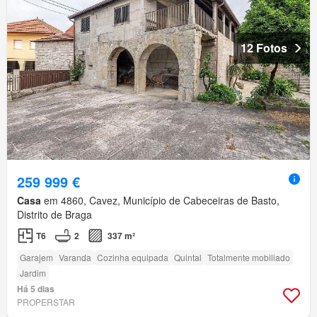
12 Fotos
259 999 €
Casa
em 4860, Cavez, Município de Cabeceiras de Basto,
Distrito de Braga
T6
2
337 m²
Garajem
Varanda
Cozinha equipada
Quintal
Totalmente mobiliado
Jardim
Há 5 dias
PROPERSTAR