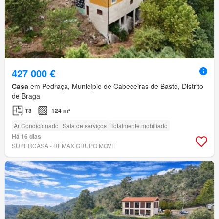
427 000 €
Casa
em Pedraça, Município de Cabeceiras de Basto, Distrito
de Braga
T3
124 m²
Ar Condicionado
Sala de serviços
Totalmente mobiliado
Há 16 dias
SUPERCASA - REMAX GRUPO MOVE