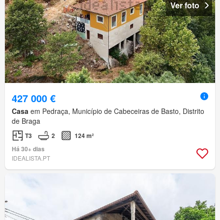
Ver foto
427 000 €
Casa
em Pedraça, Município de Cabeceiras de Basto, Distrito
de Braga
T3
2
124 m²
Há 30+ dias
IDEALISTA.PT