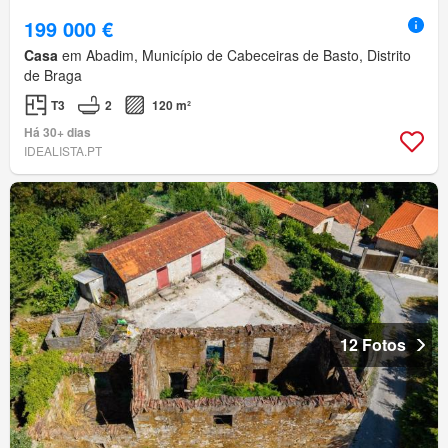
199 000 €
Casa
em Abadim, Município de Cabeceiras de Basto, Distrito
de Braga
T3
2
120 m²
Há 30+ dias
IDEALISTA.PT
12 Fotos