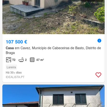
107 500 €
Casa
em Cavez, Município de Cabeceiras de Basto, Distrito de
Braga
T2
2
47 m²
Lareira
Há 30+ dias
IDEALISTA.PT