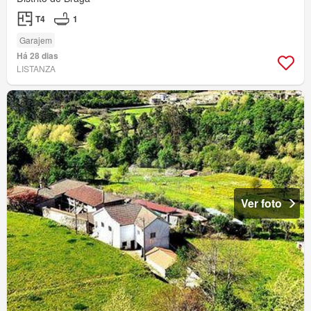
T4
1
Garajem
Há 28 dias
LISTANZA
Ver foto