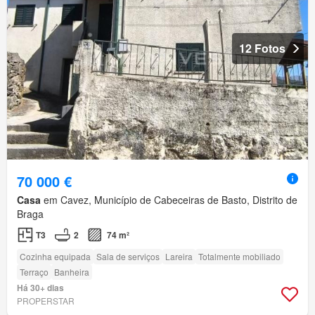
12 Fotos
70 000 €
Casa
em Cavez, Município de Cabeceiras de Basto, Distrito de
Braga
T3
2
74 m²
Cozinha equipada
Sala de serviços
Lareira
Totalmente mobiliado
Terraço
Banheira
Há 30+ dias
PROPERSTAR