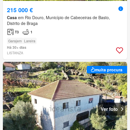
215 000 €
Casa
em Rio Douro, Município de Cabeceiras de Basto,
Distrito de Braga
T3
1
Garajem
Lareira
Há 30+ dias
LISTANZA
muita procura
Ver foto