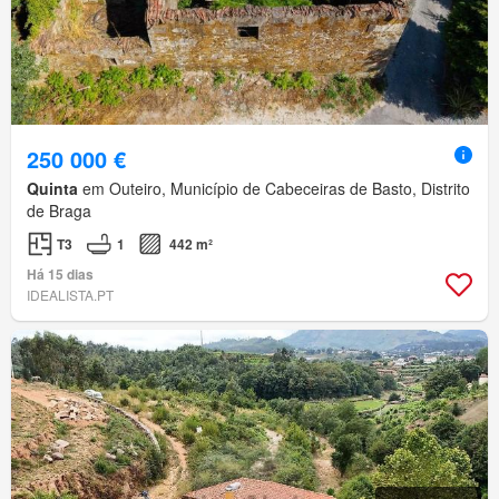
250 000 €
Quinta
em Outeiro, Município de Cabeceiras de Basto, Distrito
de Braga
T3
1
442 m²
Há 15 dias
IDEALISTA.PT