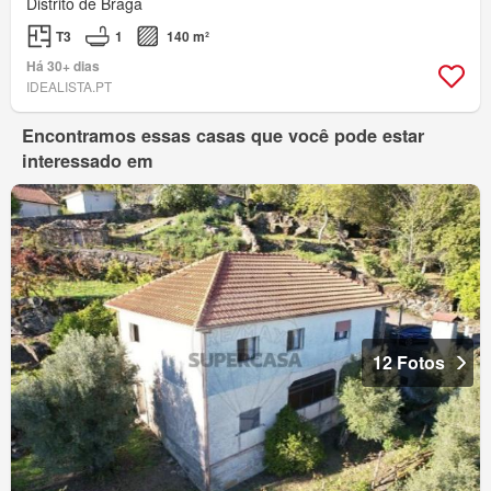
Distrito de Braga
T3
1
140 m²
Há 30+ dias
IDEALISTA.PT
Encontramos essas casas que você pode estar
interessado em
12 Fotos