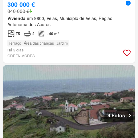
300 000 €
340 000 €
Vivienda
em 9800, Velas, Município de Velas, Região
Autónoma dos Açores
T5
2
140 m²
Terraço
Área das crianças
Jardim
Há 5 dias
GREEN-ACRES
9 Fotos