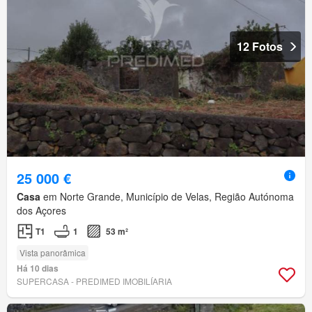
12 Fotos
25 000 €
Casa
em Norte Grande, Município de Velas, Região Autónoma
dos Açores
T1
1
53 m²
Vista panorâmica
Há 10 dias
SUPERCASA - PREDIMED IMOBILÍARIA