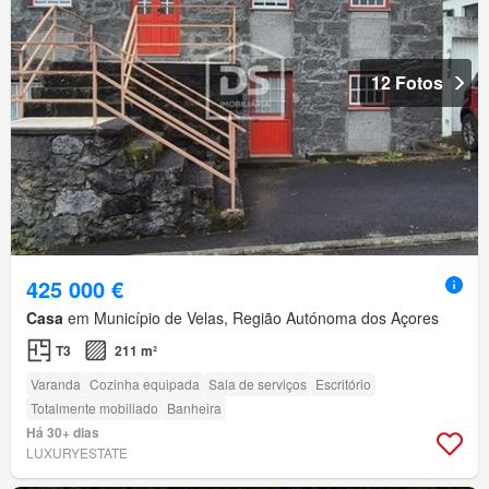
12 Fotos
425 000 €
Casa
em Município de Velas, Região Autónoma dos Açores
T3
211 m²
Varanda
Cozinha equipada
Sala de serviços
Escritório
Totalmente mobiliado
Banheira
Há 30+ dias
LUXURYESTATE