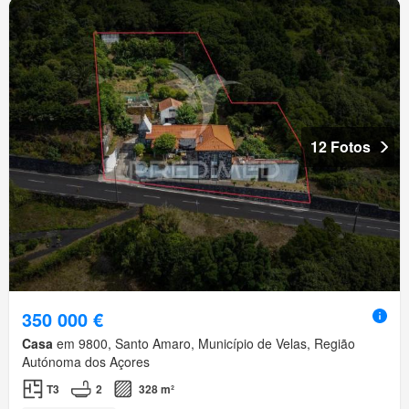
12 Fotos
350 000 €
Casa
em 9800, Santo Amaro, Município de Velas, Região
Autónoma dos Açores
T3
2
328 m²