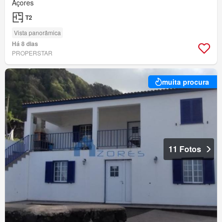
Açores
T2
Vista panorâmica
Há 8 dias
PROPERSTAR
muita procura
11 Fotos