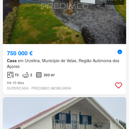
750 000 €
Casa
em Urzelina, Município de Velas, Região Autónoma dos
Açores
T3
2
203 m²
Há 10 dias
SUPERCASA - PREDIMED IMOBILÍARIA