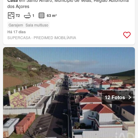
Casa
em Santo Amaro, Município de Velas, Região Autónoma
dos Açores
T2
1
63 m²
Garajem
Sala multiuso
Há 17 dias
SUPERCASA - PREDIMED IMOBILÍARIA
12 Fotos