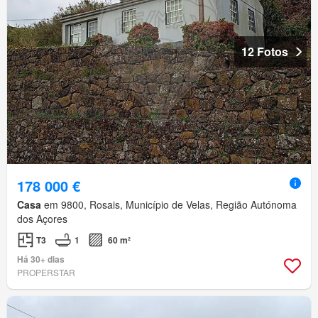
12 Fotos
178 000 €
Casa
em 9800, Rosais, Município de Velas, Região Autónoma
dos Açores
T3
1
60 m²
Há 30+ dias
PROPERSTAR