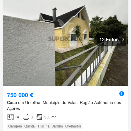
12 Fotos
750 000 €
Casa
em Urzelina, Município de Velas, Região Autónoma dos
Açores
T4
3
350 m²
Garajem
Quintal
Piscina
Jardim
Grelhador