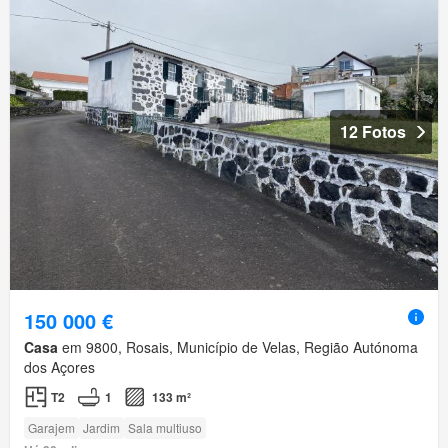
12 Fotos
150 000 €
Casa
em 9800, Rosais, Município de Velas, Região Autónoma
dos Açores
T2
1
133 m²
Garajem
Jardim
Sala multiuso