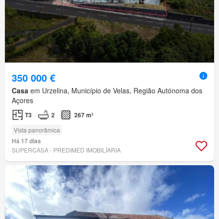
350 000 €
Casa
em Urzelina, Município de Velas, Região Autónoma dos
Açores
T3
2
267 m²
Vista panorâmica
Há 17 dias
SUPERCASA - PREDIMED IMOBILÍARIA