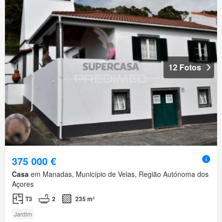
12 Fotos
375 000 €
Casa
em Manadas, Município de Velas, Região Autónoma dos
Açores
T3
2
235 m²
Jardim