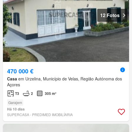
12 Fotos
470 000 €
Casa
em Urzelina, Município de Velas, Região Autónoma dos
Açores
T3
2
305 m²
Garajem
Há 10 dias
SUPERCASA - PREDIMED IMOBILÍARIA