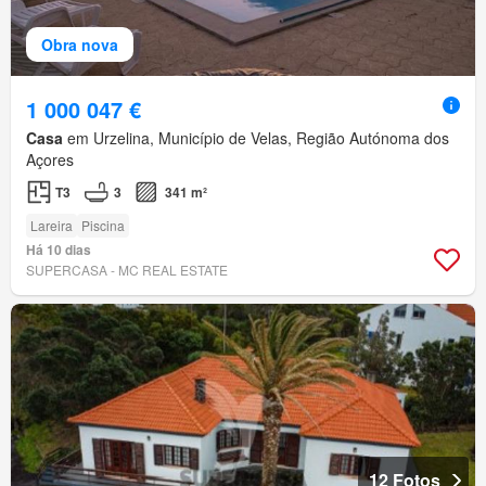
Obra nova
1 000 047 €
Casa
em Urzelina, Município de Velas, Região Autónoma dos
Açores
T3
3
341 m²
Lareira
Piscina
Há 10 dias
SUPERCASA - MC REAL ESTATE
12 Fotos