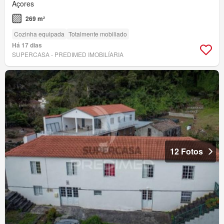
Açores
269 m²
Cozinha equipada
Totalmente mobiliado
Há 17 dias
SUPERCASA - PREDIMED IMOBILÍARIA
12 Fotos