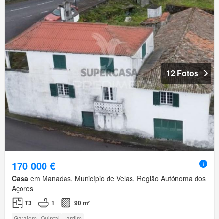
12 Fotos
170 000 €
Casa
em Manadas, Município de Velas, Região Autónoma dos
Açores
T3
1
90 m²
Garajem
Quintal
Jardim