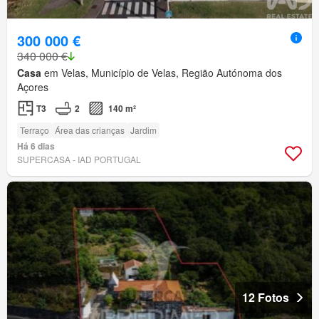
300 000 €
340 000 €
Casa
em Velas, Município de Velas, Região Autónoma dos
Açores
T3
2
140 m²
Terraço
Área das crianças
Jardim
Há 6 dias
SUPERCASA - IAD PORTUGAL
12 Fotos