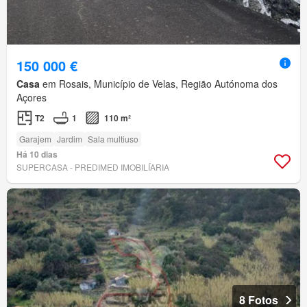
150 000 €
Casa
em Rosais, Município de Velas, Região Autónoma dos
Açores
T2
1
110 m²
Garajem
Jardim
Sala multiuso
Há 10 dias
SUPERCASA - PREDIMED IMOBILÍARIA
8 Fotos