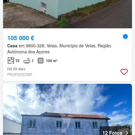
105 000 €
Casa
em 9800-328, Velas, Município de Velas, Região
Autónoma dos Açores
T2
1
106 m²
Há 29 dias
PROPERSTAR
12 Fotos