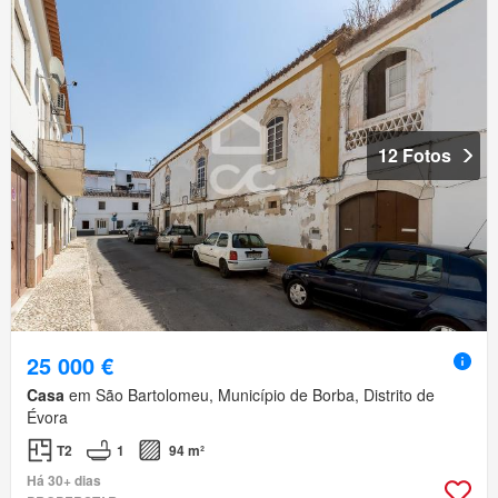
12 Fotos
25 000 €
Casa
em São Bartolomeu, Município de Borba, Distrito de
Évora
T2
1
94 m²
Há 30+ dias