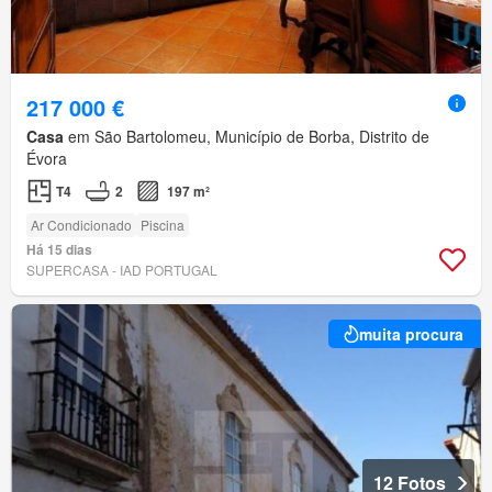
217 000 €
Casa
em São Bartolomeu, Município de Borba, Distrito de
Évora
T4
2
197 m²
Ar Condicionado
Piscina
Há 15 dias
SUPERCASA - IAD PORTUGAL
muita procura
12 Fotos