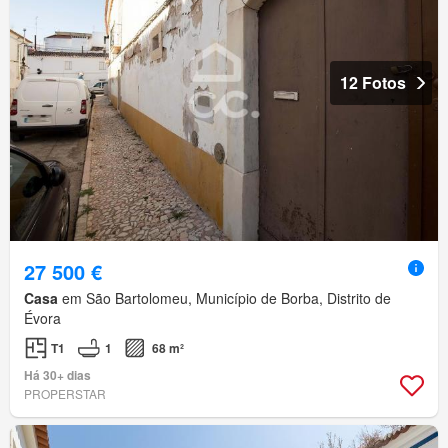
12 Fotos
27 500 €
Casa
em São Bartolomeu, Município de Borba, Distrito de
Évora
T1
1
68 m²
Há 30+ dias
PROPERSTAR