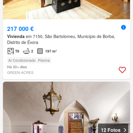
217 000 €
Vivienda
em 7150, São Bartolomeu, Município de Borba,
Distrito de Évora
T6
2
197 m²
Ar Condicionado
Piscina
Há 30+ dias
GREEN-ACRES
12 Fotos