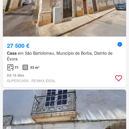
27 500 €
Casa
em São Bartolomeu, Município de Borba, Distrito de
Évora
T1
53 m²
Há 16 dias
SUPERCASA - RE/MAX IDEAL