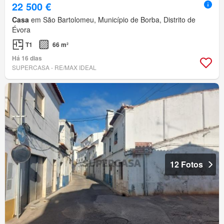
22 500 €
Casa
em São Bartolomeu, Município de Borba, Distrito de
Évora
T1
66 m²
Há 16 dias
SUPERCASA - RE/MAX IDEAL
12 Fotos