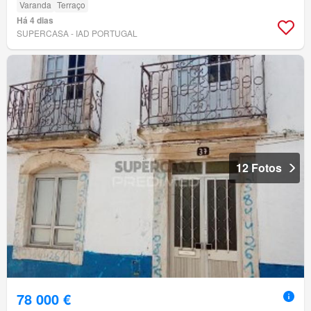
Varanda
Terraço
Há 4 dias
SUPERCASA - IAD PORTUGAL
12 Fotos
78 000 €