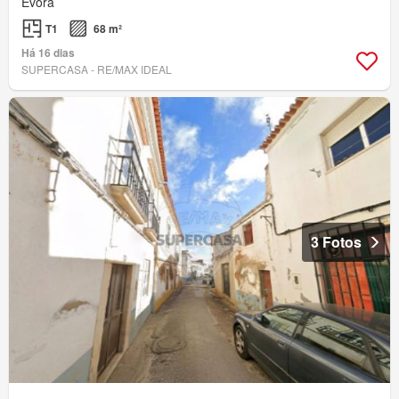
Évora
T1
68 m²
Há 16 dias
SUPERCASA - RE/MAX IDEAL
3 Fotos