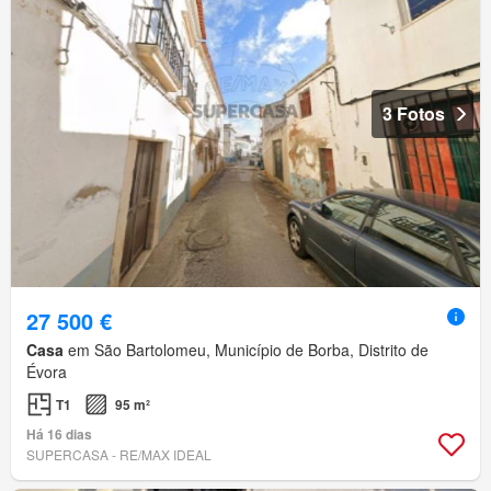
3 Fotos
27 500 €
Casa
em São Bartolomeu, Município de Borba, Distrito de
Évora
T1
95 m²
Há 16 dias
SUPERCASA - RE/MAX IDEAL