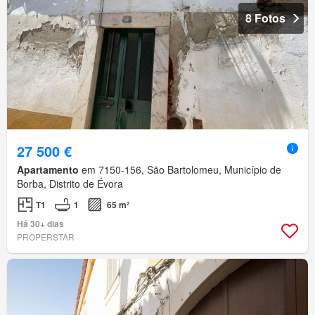
8 Fotos
27 500 €
Apartamento
em 7150-156, São Bartolomeu, Município de
Borba, Distrito de Évora
T1
1
65 m²
Há 30+ dias
PROPERSTAR