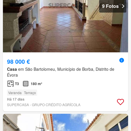
9 Fotos
98 000 €
Casa
em São Bartolomeu, Município de Borba, Distrito de
Évora
T3
180 m²
Varanda
Terraço
Há 17 dias
SUPERCASA - GRUPO CRÉDITO AGRÍCOLA