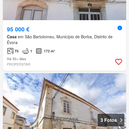
95 000 €
Casa
em São Bartolomeu, Município de Borba, Distrito de
Évora
T5
1
172 m²
Há 30+ dias
PROPERSTAR
3 Fotos