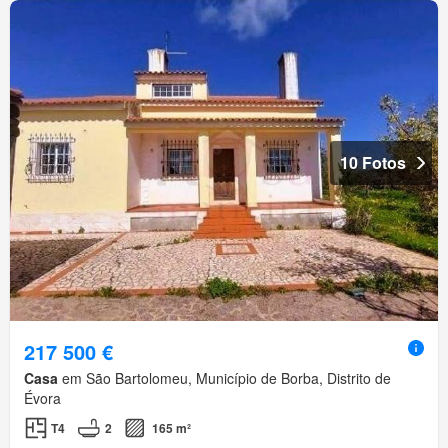
10 Fotos
217 500 €
Casa
em São Bartolomeu, Município de Borba, Distrito de
Évora
T4
2
165 m²