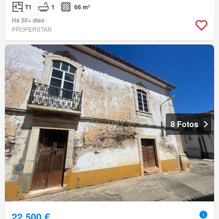
T1
1
66 m²
Há 30+ dias
PROPERSTAR
8 Fotos
22 500 €