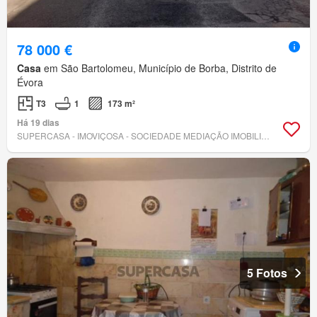
78 000 €
Casa
em São Bartolomeu, Município de Borba, Distrito de
Évora
T3
1
173 m²
Há 19 dias
SUPERCASA - IMOVIÇOSA - SOCIEDADE MEDIAÇÃO IMOBILIÁRIA, UNIPESSOAL, LDA
5 Fotos