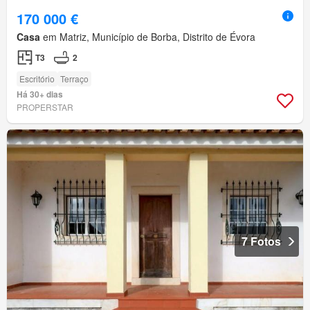
170 000 €
Casa
em Matriz, Município de Borba, Distrito de Évora
T3
2
Escritório
Terraço
Há 30+ dias
PROPERSTAR
7 Fotos