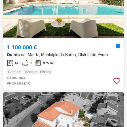
1 100 000 €
Quinta
em Matriz, Município de Borba, Distrito de Évora
T4
3
375 m²
Garajem
Banheira
Piscina
Há 30+ dias
PROPERSTAR