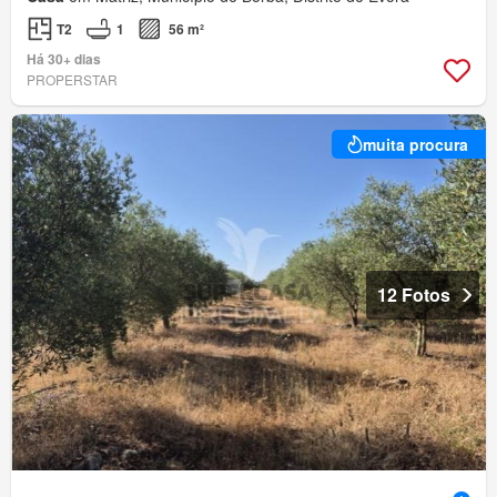
T2
1
56 m²
Há 30+ dias
PROPERSTAR
muita procura
12 Fotos