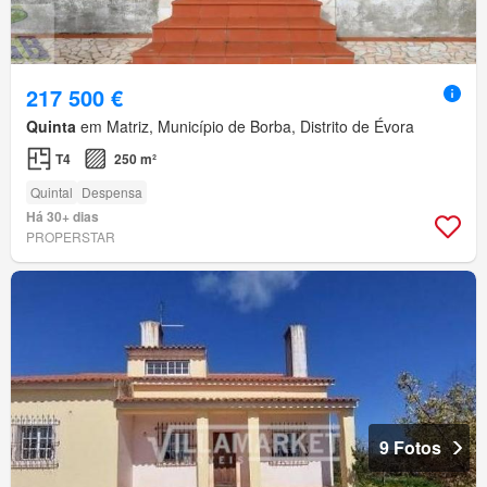
217 500 €
Quinta
em Matriz, Município de Borba, Distrito de Évora
T4
250 m²
Quintal
Despensa
Há 30+ dias
PROPERSTAR
9 Fotos