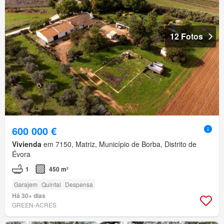
12 Fotos
600 000 €
Vivienda
em 7150, Matriz, Município de Borba, Distrito de
Évora
1
450 m²
Garajem
Quintal
Despensa
Há 30+ dias
GREEN-ACRES