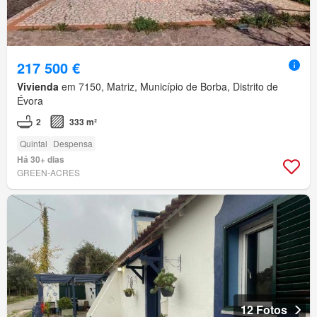
217 500 €
Vivienda
em 7150, Matriz, Município de Borba, Distrito de
Évora
2
333 m²
Quintal
Despensa
Há 30+ dias
GREEN-ACRES
12 Fotos