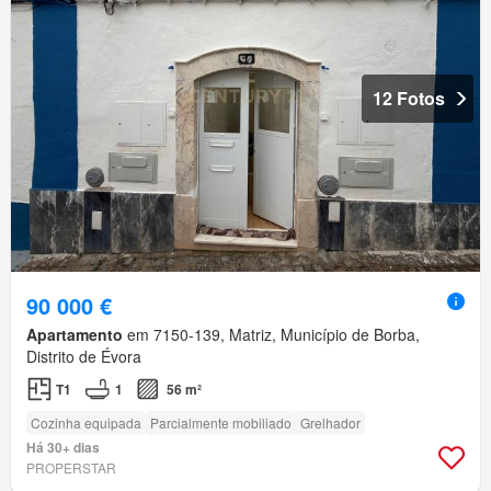
12 Fotos
90 000 €
Apartamento
em 7150-139, Matriz, Município de Borba,
Distrito de Évora
T1
1
56 m²
Cozinha equipada
Parcialmente mobiliado
Grelhador
Há 30+ dias
PROPERSTAR