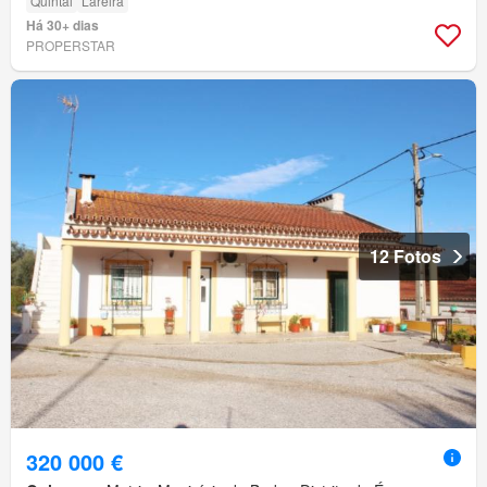
Quintal
Lareira
Há 30+ dias
PROPERSTAR
12 Fotos
320 000 €