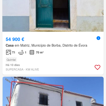
54 900 €
Casa
em Matriz, Município de Borba, Distrito de Évora
T1
1
70 m²
Quintal
Há 10 dias
SUPERCASA - KW ALIVE