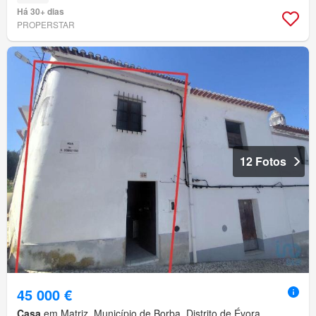
Há 30+ dias
PROPERSTAR
12 Fotos
45 000 €
Casa
em Matriz, Município de Borba, Distrito de Évora