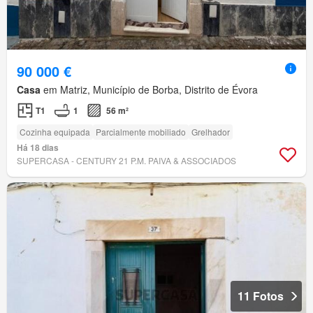
90 000 €
Casa
em Matriz, Município de Borba, Distrito de Évora
T1
1
56 m²
Cozinha equipada
Parcialmente mobiliado
Grelhador
Há 18 dias
SUPERCASA - CENTURY 21 P.M. PAIVA & ASSOCIADOS
11 Fotos