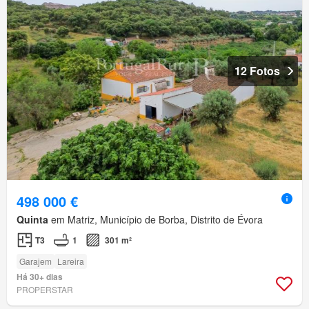
12 Fotos
498 000 €
Quinta
em Matriz, Município de Borba, Distrito de Évora
T3
1
301 m²
Garajem
Lareira
Há 30+ dias
PROPERSTAR