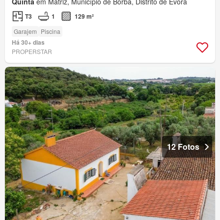
Quinta
em Matriz, Município de Borba, Distrito de Évora
T3
1
129 m²
Garajem
Piscina
Há 30+ dias
PROPERSTAR
12 Fotos