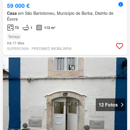
59 000 €
Casa
em São Bartolomeu, Município de Borba, Distrito de
Évora
T3
1
112 m²
Terraço
Há 17 dias
SUPERCASA - PREDIMED IMOBILÍARIA
12 Fotos