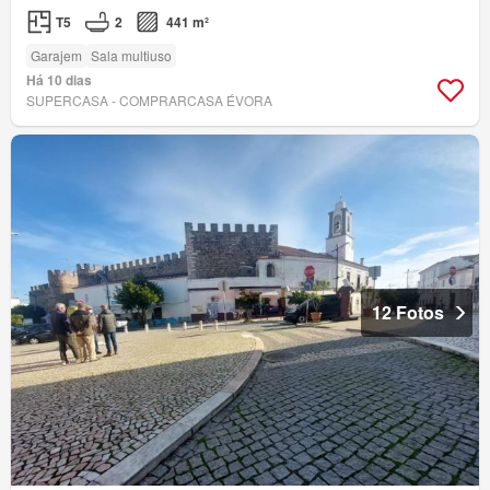
T5
2
441 m²
Garajem
Sala multiuso
Há 10 dias
SUPERCASA - COMPRARCASA ÉVORA
12 Fotos