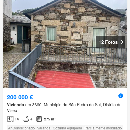
12 Fotos
200 000 €
Vivienda
em 3660, Município de São Pedro do Sul, Distrito de
Viseu
T4
4
275 m²
Ar Condicionado
Varanda
Cozinha equipada
Parcialmente mobiliado