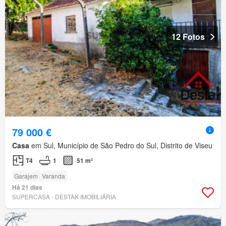
12 Fotos
79 000 €
Casa
em Sul, Município de São Pedro do Sul, Distrito de Viseu
T4
1
51 m²
Garajem
Varanda
Há 21 dias
SUPERCASA - DESTAK IMOBILIÁRIA