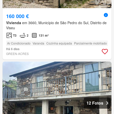
160 000 €
Vivienda
em 3660, Município de São Pedro do Sul, Distrito de
Viseu
T3
2
131 m²
Ar Condicionado
Varanda
Cozinha equipada
Parcialmente mobiliado
Há 6 dias
GREEN-ACRES
12 Fotos