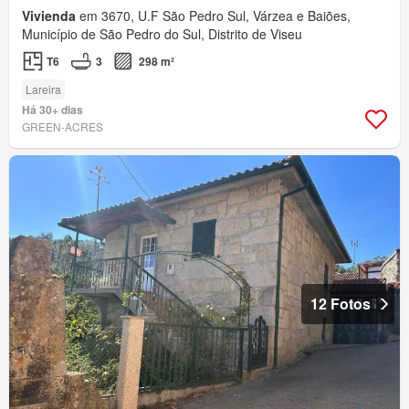
Vivienda
em 3670, U.F São Pedro Sul, Várzea e Baiões,
Município de São Pedro do Sul, Distrito de Viseu
T6
3
298 m²
Lareira
Há 30+ dias
GREEN-ACRES
12 Fotos