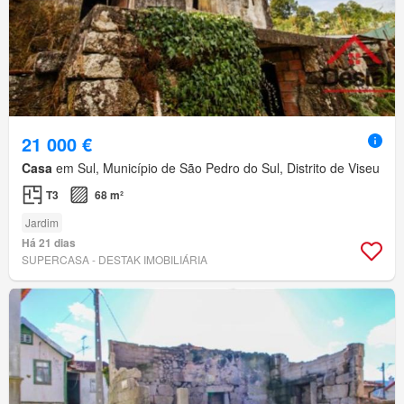
21 000 €
Casa
em Sul, Município de São Pedro do Sul, Distrito de Viseu
T3
68 m²
Jardim
Há 21 dias
SUPERCASA - DESTAK IMOBILIÁRIA