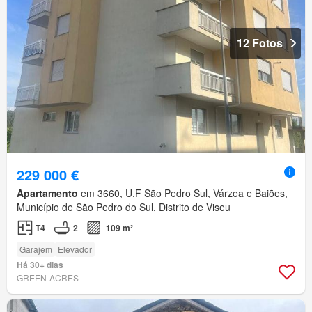
12 Fotos
229 000 €
Apartamento
em 3660, U.F São Pedro Sul, Várzea e Baiões,
Município de São Pedro do Sul, Distrito de Viseu
T4
2
109 m²
Garajem
Elevador
Há 30+ dias
GREEN-ACRES