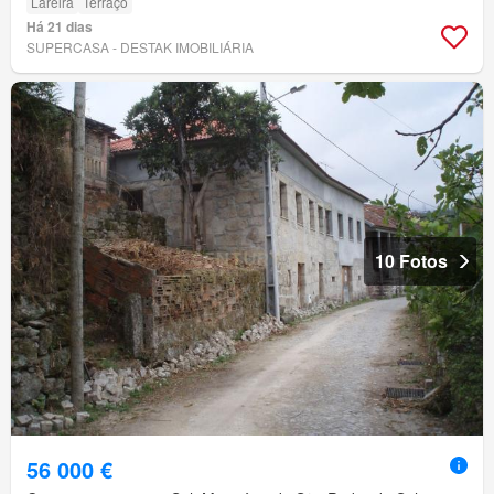
Lareira
Terraço
Há 21 dias
SUPERCASA - DESTAK IMOBILIÁRIA
10 Fotos
56 000 €