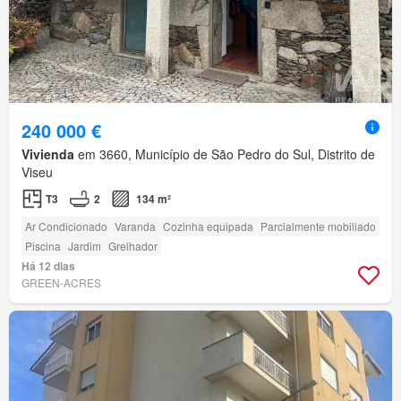
240 000 €
Vivienda
em 3660, Município de São Pedro do Sul, Distrito de
Viseu
T3
2
134 m²
Ar Condicionado
Varanda
Cozinha equipada
Parcialmente mobiliado
Piscina
Jardim
Grelhador
Há 12 dias
GREEN-ACRES