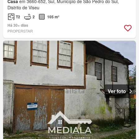
Casa
em 3660-652, Sul, Município de São Pedro do Sul,
Distrito de Viseu
T2
2
105 m²
Há 30+ dias
PROPERSTAR
Ver foto